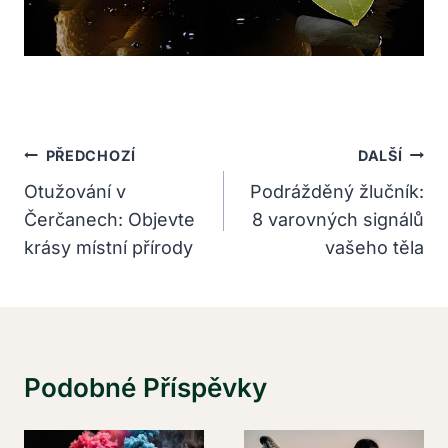
Navigace
PŘEDCHOZÍ
DALŠÍ
Pro
Otužování v
Podrážděný žlučník:
Čerčanech: Objevte
8 varovných signálů
Příspěvek
krásy místní přírody
vašeho těla
Podobné Příspěvky