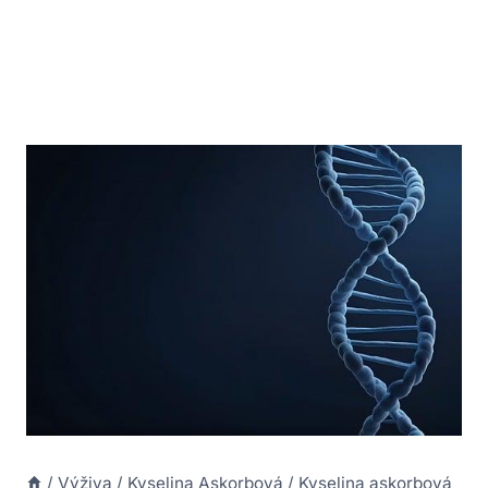
/
Výživa
/
Kyselina Askorbová
/
Kyselina askorbová