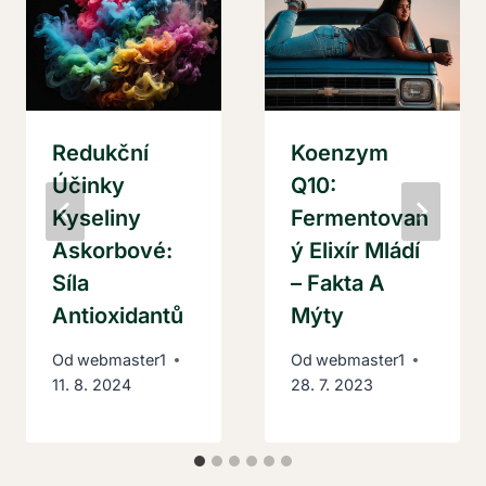
Redukční
Koenzym
Účinky
Q10:
Kyseliny
Fermentovan
Askorbové:
Ý Elixír Mládí
Síla
– Fakta A
Antioxidantů
Mýty
Od
webmaster1
Od
webmaster1
11. 8. 2024
28. 7. 2023