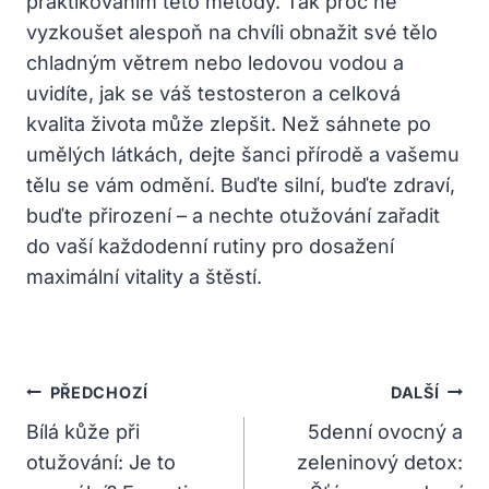
praktikováním této metody. Tak proč ne
vyzkoušet alespoň na chvíli obnažit své tělo
chladným⁢ větrem nebo ledovou vodou‍ a
uvidíte, jak se váš testosteron a celková‍
kvalita života může ​zlepšit. Než sáhnete po
umělých látkách,⁤ dejte šanci přírodě a vašemu
tělu se vám odmění. Buďte silní, buďte zdraví,
buďte přirození – a nechte otužování zařadit
do vaší každodenní rutiny pro⁤ dosažení
maximální vitality a štěstí.
Navigace
PŘEDCHOZÍ
DALŠÍ
Pro
Bílá kůže při
5denní ovocný a
otužování: Je to
zeleninový detox:
Příspěvek