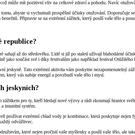
, což může mít pozitivní vliv na celkové zdraví a pohodu. Navíc otužová
 tomu, abyste si vychutnali prospěšné účinky otužování. Doporučuje 
benefitů. Připravte se na extrémní zážitek, který posílí vaše tělo a pos
é republice?
ré sahají až do středověku. Lidé si již po staletí užívají blahodárné ú
ě jako součást své i díky festivalům jako například festival Otůžilého 
vní jeskyně. Tato extrémní aktivita vám poskytne nezapomenutelný záž
, který vás nabije energií a povzbudí vaše tělo i mysl.
ch jeskyních?
žitkem pro ty, kteří hledají nové výzvy a rádi zkoumají hranice svého
 a imunitní systém.
prožívat extrémní chlad vody je kombinace, která poskytuje nejen fyzick
 každý odvážlivec.
stvím, které nejen pročistí vaše myšlenky a posílí vaše tělo, ale také