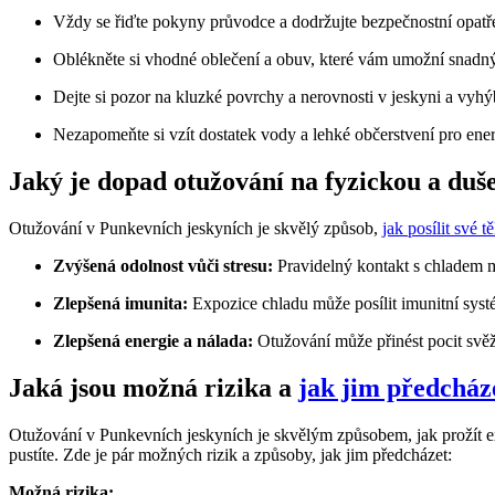
Vždy se řiďte pokyny průvodce a dodržujte bezpečnostní opatř
Oblékněte si vhodné oblečení a obuv, které vám umožní snadný
Dejte si pozor na kluzké povrchy a nerovnosti v jeskyni a vyh
Nezapomeňte si vzít dostatek vody a lehké občerstvení pro ene
Jaký je dopad otužování na fyzickou a du
Otužování v Punkevních jeskyních je skvělý způsob,
jak posílit své tě
Zvýšená odolnost vůči stresu:
Pravidelný kontakt s chladem mů
Zlepšená imunita:
Expozice chladu může posílit imunitní sy
Zlepšená energie a nálada:
Otužování může přinést pocit svěž
Jaká jsou možná rizika a
jak jim předcház
Otužování v Punkevních jeskyních je skvělým způsobem, jak prožít extré
pustíte. Zde je pár možných rizik a způsoby, jak jim předcházet:
Možná rizika: