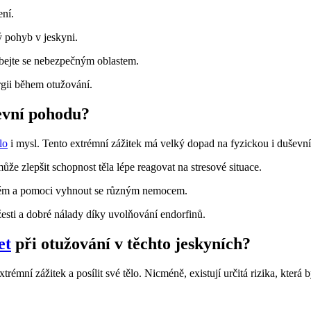
ení.
 pohyb v jeskyni.
ýbejte se nebezpečným oblastem.
rgii během otužování.
ševní pohodu?
lo
i mysl. Tento extrémní zážitek má velký dopad na fyzickou i duševní
že zlepšit schopnost těla lépe reagovat na stresové situace.
stém a pomoci vyhnout se různým nemocem.
esti a dobré nálady díky uvolňování endorfinů.
et
při otužování v těchto jeskyních?
mní zážitek a posílit své tělo. Nicméně, existují určitá rizika, která 