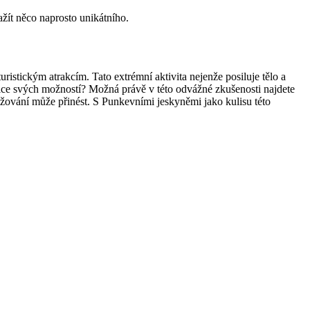
žít něco naprosto unikátního.
ristickým atrakcím. Tato extrémní aktivita nejenže posiluje tělo a
ice svých možností? Možná právě v této odvážné zkušenosti najdete
užování může přinést. S Punkevními jeskyněmi jako kulisu této