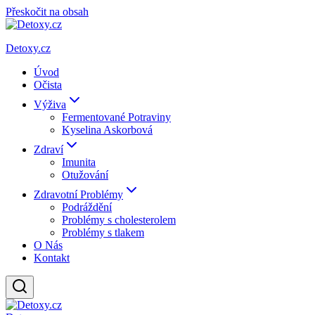
Přeskočit na obsah
Detoxy.cz
Úvod
Očista
Výživa
Fermentované Potraviny
Kyselina Askorbová
Zdraví
Imunita
Otužování
Zdravotní Problémy
Podráždění
Problémy s cholesterolem
Problémy s tlakem
O Nás
Kontakt