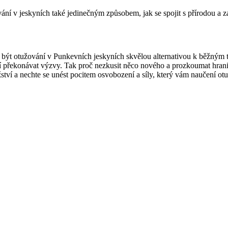
ní v jeskyních také jedinečným způsobem, jak se spojit s přírodou a za
e být otužování v Punkevních jeskyních skvělou alternativou k běžným tu
stí překonávat výzvy. Tak proč nezkusit něco nového a prozkoumat hran
ství a nechte se unést pocitem osvobození a síly, který vám naučení ot