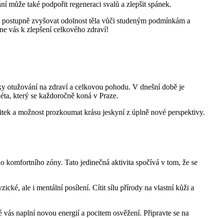
ní může také podpořit regeneraci svalů a zlepšit spánek.
se postupně zvyšovat odolnost těla vůči studeným podmínkám a
une vás k zlepšení celkového zdraví!
činky otužování na zdraví a celkovou pohodu. V dnešní době je
léta, který se každoročně koná v Praze.
itek a možnost prozkoumat krásu jeskyní z úplně nové perspektivy.
 komfortního zóny. Tato jedinečná aktivita spočívá v tom, že se
é, ale i mentální posílení. Cítit sílu přírody na vlastní kůži a
 vás naplní novou energií a pocitem osvěžení. Připravte se na