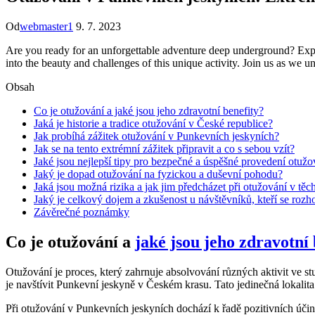
Od
webmaster1
9. 7. 2023
Are you ready for an unforgettable adventure deep underground? Explo
into the beauty and challenges of this unique activity. Join us as we 
Obsah
Co je otužování a jaké jsou jeho zdravotní benefity?
Jaká je historie a tradice otužování v České republice?
Jak probíhá zážitek otužování v Punkevních jeskyních?
Jak se na tento extrémní zážitek připravit a co s sebou vzít?
Jaké jsou nejlepší tipy pro bezpečné a úspěšné provedení otužo
Jaký je dopad otužování na fyzickou a duševní pohodu?
Jaká jsou možná rizika a jak jim předcházet při otužování v těc
Jaký je celkový dojem a zkušenost u návštěvníků, kteří se rozho
Závěrečné poznámky
Co je otužování a
jaké jsou jeho zdravotní 
Otužování je proces, který zahrnuje absolvování různých aktivit ve st
je navštívit Punkevní jeskyně v Českém krasu. Tato jedinečná lokalit
Při otužování v Punkevních jeskyních dochází k řadě pozitivních účink