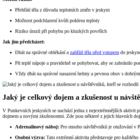
Přehřátí těla z důvodu teplotních změn v jeskyni
Možnost podchlazení kvůli poklesu teploty
Riziko úrazů při pohybu po kluzkých površích
Jak jim předcházet:
Dbát na správné oblékání a
zahřátí těla před vstupem
do jeskyn
Pít teplé nápoje a pravidelně se pohybovat, aby se zabránilo po
Vždy dbát na správné nasazení helmy a pevnou obuv s dobrý
Jaký je celkový dojem a zkušenost u návště
V Punkevních jeskyních se nachází jedna z nejextrémnějších aktivit p
dojmem a novými zkušenostmi. Zde jsou některé z jejich hlavních doj
Adrenalinový náboj:
Pro mnoho návštěvníků je otužování v Pu
Osobní výzva:
Tato extrémní aktivita představuje pro každého