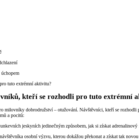
ě
dchlazení
m úchopem
vníků, kteří se rozhodli pro tuto extrémní a
ro milovníky dobrodružství – otužování. Návštěvníci, kteří se rozhodli
mů a pocitů:
nkevních jeskyních jedinečným způsobem, jak si získat adrenalinový n
 návštěvníka osobní výzvu, kterou dokážou překonat a získat tak novo