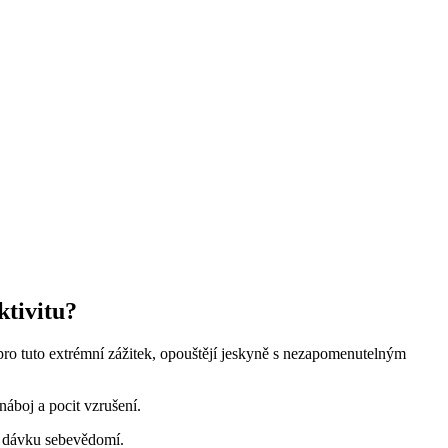
ktivitu?
 pro tuto extrémní zážitek, opouštějí jeskyně s nezapomenutelným
áboj a pocit vzrušení.
u dávku sebevědomí.