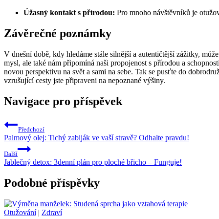
Úžasný kontakt s přírodou:
Pro mnoho návštěvníků je otužová
Závěrečné poznámky
V dnešní době, kdy hledáme stále silnější a autentičtější zážitky, můž
mysl, ale také nám připomíná naši propojenost s přírodou a schopno
novou perspektivu na svět a sami na sebe. Tak se pusťte do dobrodruž
vzrušující cesty jste připraveni na nepoznané výšiny.
Navigace pro příspěvek
Předchozí
Palmový olej: Tichý zabiják ve vaší stravě? Odhalte pravdu!
Další
Jablečný detox: 3denní plán pro ploché břicho – Funguje!
Podobné příspěvky
Otužování
|
Zdraví