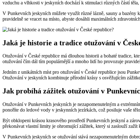
vzduchu a vlhkosti v jeskyních dochází k stimulaci různých částí těla
V Punkevních jeskyních můžete využít různé lázně, sauny a bazény k
pravidelně se vracet na místo, abyste dosáhli maximálních zdravotních 
Jaká je historie a tradice otužování v Česk
Otužování v České republice má dlouhou historii a bohaté tradice, kte
otužování čím dál tím populárnější a mnoho lidí ho provozuje pravideln
Jedním z unikátních míst pro otužování v České republice jsou Punke
Otužování v jeskyních kombinuje přírodní krásy s osvěžujícím zážitkem
Jak probíhá zážitek otužování v Punkevní
Otužování v Punkevních jeskyních je nezapomenutelným a extrémním zá
ponoříte do ledové vody v jeskynních jezírkách, což posiluje vaše tělo
Být obklopeni krásou krasového prostředí Punkevních jeskyní a zároveň 
překonávat vlastní limity je ohromující zážitek, který si zaslouží zažít
V Punkevních jeskyních se otužování stává nezapomenutelným dobrodruž