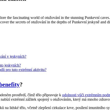
re the fascinating world of otužování in the stunning Punkevní caves. 
uncover the secrets of otužování in the depths of Punkevní jeskyně and d
vání v jeskyních?
hto jeskyních?
dli pro tuto extrémní aktivitu?
benefity
?
udeném prostředí, čímž tělo připravuje k
odolnosti vůči extrémním po
a nabízí extrémní zážitek spojený s otužováním, který má mnoho zdravot
ů na lidské tělo, včetně zlepšení cirkulace krve, posílení imunitního 