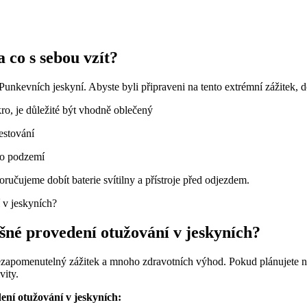
a co s sebou vzít?
vních jeskyní. Abyste byli připraveni na tento extrémní zážitek, dopo
ro, je důležité být vhodně oblečený
cestování
lo podzemí
oručujeme dobít baterie svítilny a přístroje před odjezdem.
ěšné provedení otužování v jeskyních?
nezapomenutelný zážitek a mnoho zdravotních výhod. Pokud plánujete n
vity.
ení otužování v jeskyních: