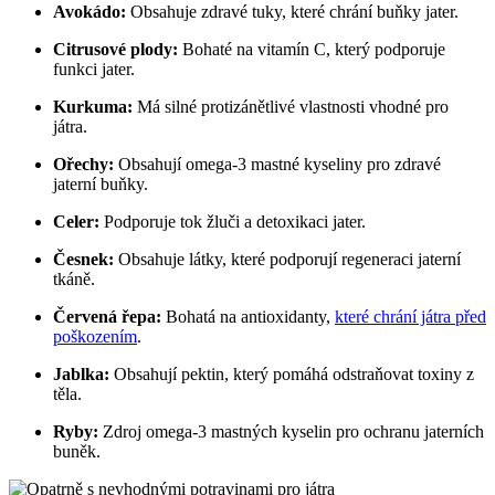
Avokádo:
Obsahuje zdravé tuky, které chrání buňky jater.
Citrusové plody:
Bohaté na vitamín C, který podporuje
funkci jater.
Kurkuma:
Má silné protizánětlivé vlastnosti vhodné pro
játra.
Ořechy:
Obsahují omega-3 mastné kyseliny pro zdravé
jaterní buňky.
Celer:
Podporuje tok žluči a detoxikaci jater.
Česnek:
Obsahuje látky, které podporují regeneraci jaterní
tkáně.
Červená řepa:
Bohatá na antioxidanty,
které chrání játra před
poškozením
.
Jablka:
Obsahují pektin, který pomáhá odstraňovat toxiny z
těla.
Ryby:
Zdroj omega-3 mastných kyselin pro ochranu jaterních
buněk.