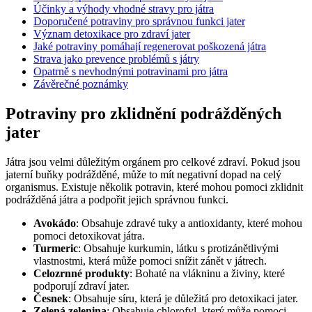
Účinky a výhody vhodné stravy pro játra
Doporučené potraviny pro správnou funkci jater
Význam detoxikace pro zdraví jater
Jaké potraviny pomáhají regenerovat poškozená játra
Strava jako prevence problémů s játry
Opatrně s nevhodnými potravinami pro játra
Závěrečné poznámky
Potraviny pro zklidnění podrážděných
jater
Játra jsou velmi důležitým orgánem pro celkové zdraví. Pokud jsou
jaterní buňky podrážděné, může to mít negativní dopad na celý
organismus. Existuje několik potravin, které mohou pomoci zklidnit
podrážděná játra a podpořit jejich správnou funkci.
Avokádo
: Obsahuje zdravé tuky a antioxidanty, které mohou
pomoci detoxikovat játra.
Turmeric
: Obsahuje kurkumin, látku s protizánětlivými
vlastnostmi, která může pomoci snížit zánět v játrech.
Celozrnné produkty
: Bohaté na vlákninu a živiny, které
podporují zdraví jater.
Česnek
: Obsahuje síru, která je důležitá pro detoxikaci jater.
Zelená zelenina
: Obsahuje chlorofyl, který může pomoci