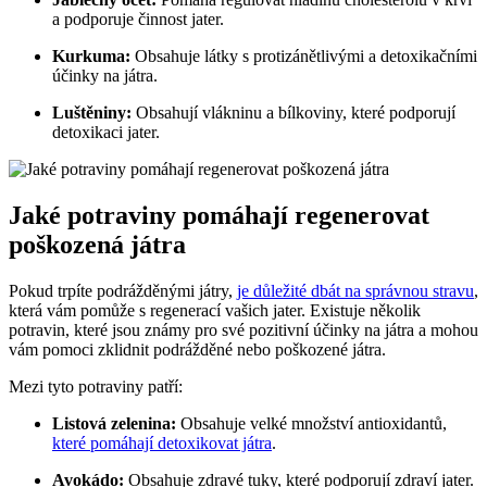
a podporuje činnost jater.
Kurkuma:
Obsahuje látky s protizánětlivými a detoxikačními
účinky na játra.
Luštěniny:
Obsahují vlákninu a bílkoviny, které podporují
detoxikaci jater.
Jaké potraviny pomáhají regenerovat
poškozená játra
Pokud trpíte podrážděnými játry,
je důležité dbát na správnou stravu
,
která vám pomůže s regenerací vašich jater. Existuje několik
potravin, které jsou známy pro své pozitivní účinky na játra a mohou
vám pomoci zklidnit podrážděné nebo poškozené játra.
Mezi tyto potraviny patří:
Listová zelenina:
Obsahuje velké množství antioxidantů,
které pomáhají detoxikovat játra
.
Avokádo:
Obsahuje zdravé tuky, které podporují zdraví jater.