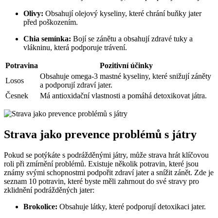
Olivy:
Obsahují olejový kyseliny, které chrání buňky jater
před poškozením.
Chia semínka:
Bojí se zánětu a obsahují zdravé tuky a
vlákninu, která podporuje trávení.
Potravina
Pozitivní účinky
Obsahuje omega-3 mastné kyseliny, které snižují záněty
Losos
a podporují zdraví jater.
Česnek
Má antioxidační vlastnosti a pomáhá detoxikovat játra.
Strava jako prevence problémů s játry
Pokud se potýkáte s podrážděnými játry, může strava hrát klíčovou
roli při zmírnění problémů. Existuje několik potravin, které jsou
známy svými schopnostmi podpořit zdraví jater a snížit zánět. Zde je
seznam 10 potravin, které byste měli zahrnout do své stravy pro
zklidnění podrážděných jater:
Brokolice:
Obsahuje látky, které podporují detoxikaci jater.