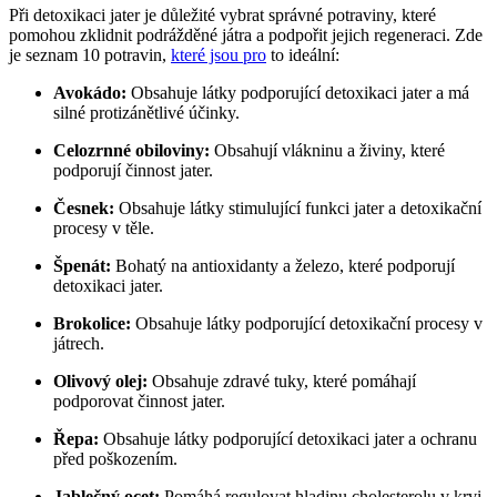
Při detoxikaci jater je důležité vybrat správné potraviny, které
pomohou zklidnit podrážděné játra a podpořit jejich regeneraci. Zde
je seznam 10 potravin,
které jsou pro
to ideální:
Avokádo:
Obsahuje látky podporující detoxikaci jater a má
silné protizánětlivé účinky.
Celozrnné obiloviny:
Obsahují vlákninu a živiny, které
podporují činnost jater.
Česnek:
Obsahuje látky stimulující funkci jater a detoxikační
procesy v těle.
Špenát:
Bohatý na antioxidanty a železo, které podporují
detoxikaci jater.
Brokolice:
Obsahuje látky podporující detoxikační procesy v
játrech.
Olivový olej:
Obsahuje zdravé tuky, které pomáhají
podporovat činnost jater.
Řepa:
Obsahuje látky podporující detoxikaci jater a ochranu
před poškozením.
Jablečný ocet:
Pomáhá regulovat hladinu cholesterolu v krvi