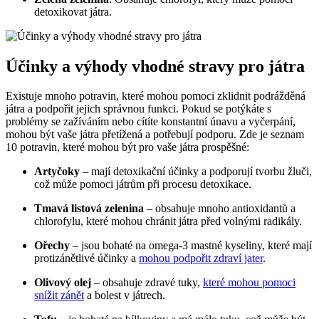
detoxikovat játra.
Účinky a výhody vhodné stravy pro játra
Existuje mnoho potravin, které mohou pomoci zklidnit podrážděná
játra a podpořit jejich správnou funkci. Pokud se potýkáte s
problémy se zažíváním nebo cítíte konstantní únavu a vyčerpání,
mohou být vaše játra přetížená a potřebují podporu. Zde je seznam
10 potravin, které mohou být pro vaše játra prospěšné:
Artyčoky
– mají detoxikační účinky a podporují tvorbu žluči,
což může pomoci játrům při procesu detoxikace.
Tmavá listová zelenina
– obsahuje mnoho antioxidantů a
chlorofylu, které mohou chránit játra před volnými radikály.
Ořechy
– jsou bohaté na omega-3 mastné kyseliny, které mají
protizánětlivé účinky a
mohou podpořit zdraví jater
.
Olivový olej
– obsahuje zdravé tuky,
které mohou pomoci
snížit zánět
a bolest v játrech.