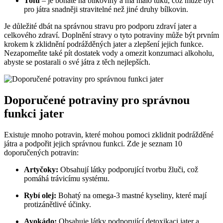
Tofu
– je bohaté na bílkoviny a má málo tuku, což může být
pro játra snadněji stravitelné než jiné druhy bílkovin.
Je důležité dbát na správnou stravu pro podporu zdraví jater a
celkového zdraví. Doplnění stravy o tyto potraviny může být prvním
krokem k zklidnění podrážděných jater a zlepšení jejich funkce.
Nezapomeňte také pít dostatek vody a omezit konzumaci alkoholu,
abyste se postarali o své játra z těch nejlepších.
Doporučené potraviny pro správnou
funkci jater
Existuje mnoho potravin, které mohou pomoci zklidnit podrážděné
játra a podpořit jejich správnou funkci. Zde je seznam 10
doporučených potravin:
Artyčoky:
Obsahují látky podporující tvorbu žluči, což
pomáhá trávicímu systému.
Rybí olej:
Bohatý na omega-3 mastné kyseliny, které mají
protizánětlivé účinky.
Avokádo:
Obsahuje látky podporující detoxikaci jater a