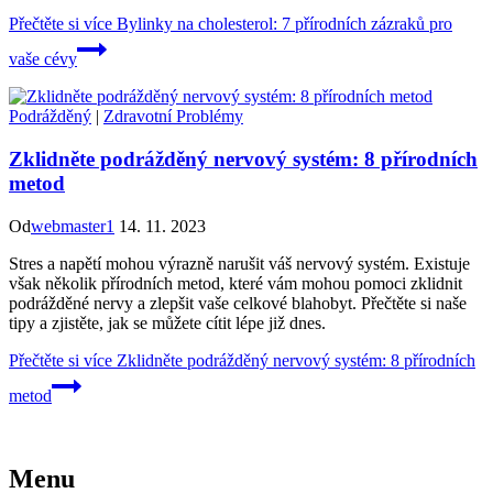
Přečtěte si více
Bylinky na cholesterol: 7 přírodních zázraků pro
vaše cévy
Podrážděný
|
Zdravotní Problémy
Zklidněte podrážděný nervový systém: 8 přírodních
metod
Od
webmaster1
14. 11. 2023
Stres a napětí mohou výrazně narušit váš nervový systém. Existuje
však několik přírodních metod, které vám mohou pomoci zklidnit
podrážděné nervy a zlepšit vaše celkové blahobyt. Přečtěte si naše
tipy a zjistěte, jak se můžete cítit lépe již dnes.
Přečtěte si více
Zklidněte podrážděný nervový systém: 8 přírodních
metod
Menu