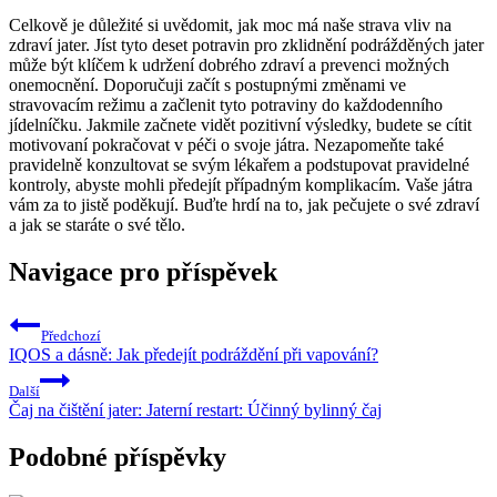
Celkově je důležité si uvědomit, jak moc má naše strava vliv na
zdraví jater. Jíst tyto deset potravin pro zklidnění podrážděných jater
může být klíčem k udržení dobrého zdraví a prevenci možných
onemocnění. Doporučuji začít s postupnými změnami ve
stravovacím režimu a začlenit tyto potraviny do každodenního
jídelníčku. Jakmile začnete vidět pozitivní výsledky, budete se cítit
motivovaní pokračovat v péči o svoje játra. Nezapomeňte také
pravidelně konzultovat se svým lékařem a podstupovat pravidelné
kontroly, abyste mohli předejít případným komplikacím. Vaše játra
vám za to jistě poděkují. Buďte hrdí na to, jak pečujete o své zdraví
a jak se staráte o své tělo.
Navigace pro příspěvek
Předchozí
IQOS a dásně: Jak předejít podráždění při vapování?
Další
Čaj na čištění jater: Jaterní restart: Účinný bylinný čaj
Podobné příspěvky