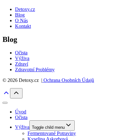
Detoxy.cz
Blog
O Nás
Kontakt
Blog
Očista
Výživa
Zdraví
Zdravotní Problémy
© 2026 Detoxy.cz |
Ochrana Osobních Údajů
Úvod
Očista
Výživa
Toggle child menu
Fermentované Potraviny
Kyselina Askorbová