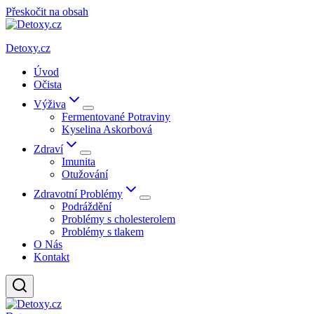
Přeskočit na obsah
Detoxy.cz
Úvod
Očista
Výživa
Fermentované Potraviny
Kyselina Askorbová
Zdraví
Imunita
Otužování
Zdravotní Problémy
Podráždění
Problémy s cholesterolem
Problémy s tlakem
O Nás
Kontakt