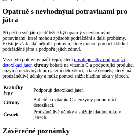
Opatrně s nevhodnými potravinami pro
játra
Při péči o své játra je důležité být opatrný s nevhodnými
potravinami, které mohou způsobit podráždění a další problémy.
Existuje však také několik potravin, které mohou pomoci zklidnit
podrážděné játra a podpořit jejich zdraví.
Mezi tyto potraviny patří
řepa
, která
obsahuje látky podporující
detoxikaci jater
,
citrony
bohaté na vitamín C a podporující produkci
enzymů nezbytných pro jaterní detoxikaci, a také
česnek
, který má
protizánětlivé účinky a může pomoci snížit hladinu tuku v játrech.
Krabičky
Podporují detoxikaci jater.
řepy
Bohaté na vitamín C a enzymy podporující
Citrony
detozikaci.
Protizánětlivé účinky a snižuje hladinu tuku v
Česnek
játrech.
Závěrečné poznámky