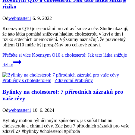
riziko
Od
webmaster1
6. 9. 2022
Koenzym Q10 je esenciální pro zdraví srdce a cév. Studie ukazují,
že tato látka pomáhá snižovat hladinu cholesterolu v krvi a tím i
riziko srdečních onemocnění. Výzkumy naznačují, že pravidelný
příjem Q10 může být prospěšný pro celkové zdraví.
Přečtěte si více
Koenzym Q10 a cholesterol: Jak tato látka snižuje
riziko
Problémy s cholesterolem
|
Zdravotní Problémy
Bylinky na cholesterol: 7 přírodních zázraků pro
vaše cévy
Od
webmaster1
10. 6. 2024
Bylinky mohou být účinným způsobem, jak snížit hladinu
cholesterolu a chránit cévy. Zde jsou 7 přírodních zázraků pro vaše
zdraví!🌿 #bylinky #cholesterol #příroda