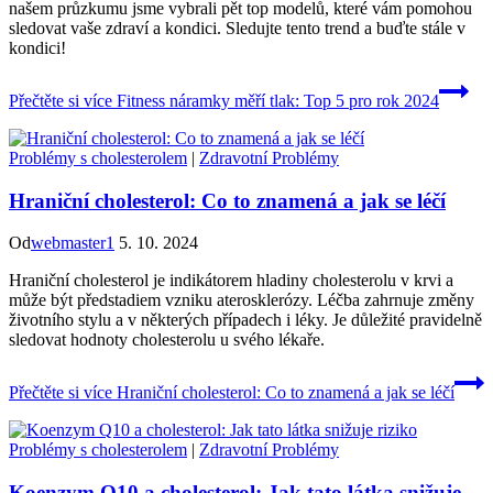
našem průzkumu jsme vybrali pět top modelů, které vám pomohou
sledovat vaše zdraví a kondici. Sledujte tento trend a buďte stále v
kondici!
Přečtěte si více
Fitness náramky měří tlak: Top 5 pro rok 2024
Problémy s cholesterolem
|
Zdravotní Problémy
Hraniční cholesterol: Co to znamená a jak se léčí
Od
webmaster1
5. 10. 2024
Hraniční cholesterol je indikátorem hladiny cholesterolu v krvi a
může být předstadiem vzniku aterosklerózy. Léčba zahrnuje změny
životního stylu a v některých případech i léky. Je důležité pravidelně
sledovat hodnoty cholesterolu u svého lékaře.
Přečtěte si více
Hraniční cholesterol: Co to znamená a jak se léčí
Problémy s cholesterolem
|
Zdravotní Problémy
Koenzym Q10 a cholesterol: Jak tato látka snižuje