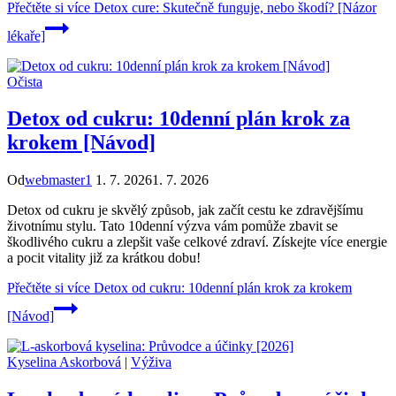
Přečtěte si více
Detox cure: Skutečně funguje, nebo škodí? [Názor
lékaře]
Očista
Detox od cukru: 10denní plán krok za
krokem [Návod]
Od
webmaster1
1. 7. 2026
1. 7. 2026
Detox od cukru je skvělý způsob, jak začít cestu ke zdravějšímu
životnímu stylu. Tato 10denní výzva vám pomůže zbavit se
škodlivého cukru a zlepšit vaše celkové zdraví. Získejte více energie
a pocit vitality již za krátkou dobu!
Přečtěte si více
Detox od cukru: 10denní plán krok za krokem
[Návod]
Kyselina Askorbová
|
Výživa