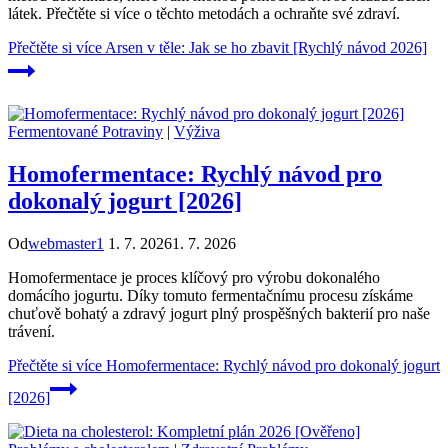
látek. Přečtěte si více o těchto metodách a ochraňte své zdraví.
Přečtěte si více
Arsen v těle: Jak se ho zbavit [Rychlý návod 2026]
Fermentované Potraviny
|
Výživa
Homofermentace: Rychlý návod pro
dokonalý jogurt [2026]
Od
webmaster1
1. 7. 2026
1. 7. 2026
Homofermentace je proces klíčový pro výrobu dokonalého
domácího jogurtu. Díky tomuto fermentačnímu procesu získáme
chuťově bohatý a zdravý jogurt plný prospěšných bakterií pro naše
trávení.
Přečtěte si více
Homofermentace: Rychlý návod pro dokonalý jogurt
[2026]