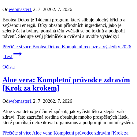
Od
webmaster1
2. 7. 2026
2. 7. 2026
Bootea Detox je 14denní program, který slibuje plochý břicho a
zvýšenou energii. Díky obsahu přírodních ingrediencí, jako je
zelený čaj a byliny, pomáhá tělu vyčistit se od toxinů a podpořit
trávení. Sledujte svůj jídelníček a cvičení a uvidíte výsledky!
Přečtěte si více
Bootea Detox: Kompletní recenze a výsledky 2026
[Test]
Očista
Aloe vera: Kompletní průvodce zdravím
[Krok za krokem]
Od
webmaster1
2. 7. 2026
2. 7. 2026
Aloe vera detox je účinný způsob, jak vyčistit tělo a zlepšit vaše
zdraví. Tato zázračná rostlina obsahuje mnoho prospěšných látek,
které pomáhají detoxikovat organismus a podporují imunitní systém.
Přečtěte si více
Aloe vera: Kompletní průvodce zdravím [Krok za