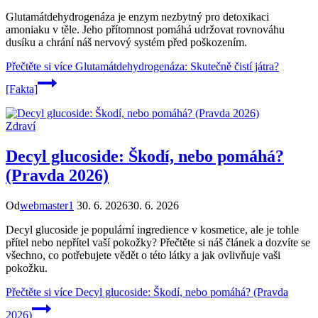
Glutamátdehydrogenáza je enzym nezbytný pro detoxikaci
amoniaku v těle. Jeho přítomnost pomáhá udržovat rovnováhu
dusíku a chrání náš nervový systém před poškozením.
Přečtěte si více
Glutamátdehydrogenáza: Skutečně čistí játra?
[Fakta]
Zdraví
Decyl glucoside: Škodí, nebo pomáhá?
(Pravda 2026)
Od
webmaster1
30. 6. 2026
30. 6. 2026
Decyl glucoside je populární ingredience v kosmetice, ale je tohle
přítel nebo nepřítel vaší pokožky? Přečtěte si náš článek a dozvíte se
všechno, co potřebujete vědět o této látky a jak ovlivňuje vaši
pokožku.
Přečtěte si více
Decyl glucoside: Škodí, nebo pomáhá? (Pravda
2026)