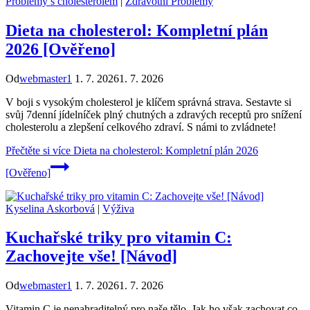
Problémy s cholesterolem
|
Zdravotní Problémy
Dieta na cholesterol: Kompletní plán
2026 [Ověřeno]
Od
webmaster1
1. 7. 2026
1. 7. 2026
V boji s vysokým cholesterol je klíčem správná strava. Sestavte si
svůj 7denní jídelníček plný chutných a zdravých receptů pro snížení
cholesterolu a zlepšení celkového zdraví. S námi to zvládnete!
Přečtěte si více
Dieta na cholesterol: Kompletní plán 2026
[Ověřeno]
Kyselina Askorbová
|
Výživa
Kuchařské triky pro vitamin C:
Zachovejte vše! [Návod]
Od
webmaster1
1. 7. 2026
1. 7. 2026
Vitamin C je nenahraditelný pro naše tělo. Jak ho však zachovat co