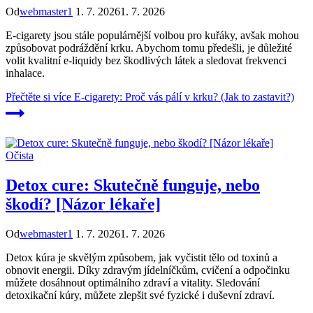
Od
webmaster1
1. 7. 2026
1. 7. 2026
E-cigarety jsou stále populárnější volbou pro kuřáky, avšak mohou
způsobovat podráždění krku. Abychom tomu předešli, je důležité
volit kvalitní e-liquidy bez škodlivých látek a sledovat frekvenci
inhalace.
Přečtěte si více
E-cigarety: Proč vás pálí v krku? (Jak to zastavit?)
Očista
Detox cure: Skutečně funguje, nebo
škodí? [Názor lékaře]
Od
webmaster1
1. 7. 2026
1. 7. 2026
Detox kúra je skvělým způsobem, jak vyčistit tělo od toxinů a
obnovit energii. Díky zdravým jídelníčkům, cvičení a odpočinku
můžete dosáhnout optimálního zdraví a vitality. Sledování
detoxikační kúry, můžete zlepšit své fyzické i duševní zdraví.