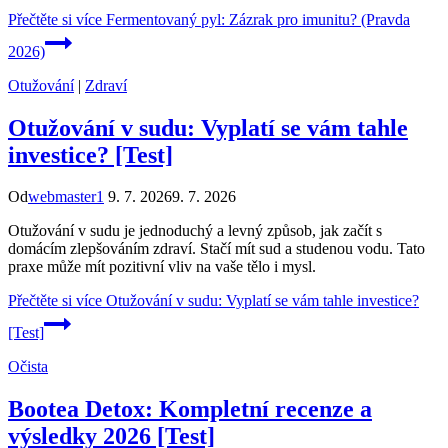
Přečtěte si více
Fermentovaný pyl: Zázrak pro imunitu? (Pravda
2026)
Otužování
|
Zdraví
Otužování v sudu: Vyplatí se vám tahle
investice? [Test]
Od
webmaster1
9. 7. 2026
9. 7. 2026
Otužování v sudu je jednoduchý a levný způsob, jak začít s
domácím zlepšováním zdraví. Stačí mít sud a studenou vodu. Tato
praxe může mít pozitivní vliv na vaše tělo i mysl.
Přečtěte si více
Otužování v sudu: Vyplatí se vám tahle investice?
[Test]
Očista
Bootea Detox: Kompletní recenze a
výsledky 2026 [Test]