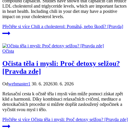
compound capsaicin. Studies have shown that capsaicin can reduce
LDL cholesterol and triglyceride levels, which are important factors
in heart health. Including chili in your diet may have a positive
impact on your cholesterol levels.
Přečtěte si více
Chili a cholesterol: Pomáhá, nebo škodí? [Pravda]
Očista
Očista těla i mysli: Proč detoxy selžou?
[Pravda zde]
Od
webmaster1
30. 6. 2026
30. 6. 2026
Relaxační cesta k očistě těla i mysli vám může pomoci získat zpět
klid a harmonii. Díky kombinaci relaxačních cvičení, meditace a
detoxikačních procedur si můžete dopřát zasloužený odpočinek a
vyčistit svou mysl i tělo.
Přečtěte si více
Očista těla i mysli: Proč detoxy selžou? [Pravda zde]