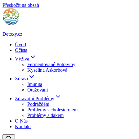
Přeskočit na obsah
Detoxy.cz
Úvod
Očista
Výživa
Fermentované Potraviny
Kyselina Askorbová
Zdraví
Imunita
Otužování
Zdravotní Problémy
Podráždění
Problémy s cholesterolem
Problémy s tlakem
O Nás
Kontakt