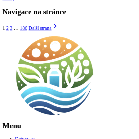
Navigace na stránce
1
2
3
…
186
Další strana
Menu
Detoxy.cz