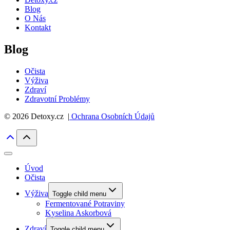
Blog
O Nás
Kontakt
Blog
Očista
Výživa
Zdraví
Zdravotní Problémy
© 2026 Detoxy.cz |
Ochrana Osobních Údajů
Úvod
Očista
Výživa
Toggle child menu
Fermentované Potraviny
Kyselina Askorbová
Zdraví
Toggle child menu