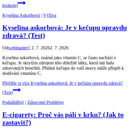
krokem]
Kyselina Askorbová
|
Výživa
Kyselina askorbová: Je v kečupu opravdu
zdravá? (Test)
Od
webmaster1
2. 7. 2026
2. 7. 2026
Kyselina askorbová, známá jako vitamin C, se často nachází v
kečupu. Je skrytým zdrojem této důležité látky, která má řadu
zdravotních benefitů. Přidání kečupu do vaší stravy může přispět k
dodávání vitamínu C.
Přečtěte si více
Kyselina askorbová: Je v kečupu opravdu zdravá?
(Test)
Podrážděný
|
Zdravotní Problémy
E-cigarety: Proč vás pálí v krku? (Jak to
zastavit?)