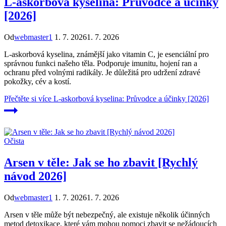
L-askorbová kyselina: Průvodce a účinky
[2026]
Od
webmaster1
1. 7. 2026
1. 7. 2026
L-askorbová kyselina, známější jako vitamin C, je esenciální pro
správnou funkci našeho těla. Podporuje imunitu, hojení ran a
ochranu před volnými radikály. Je důležitá pro udržení zdravé
pokožky, cév a kostí.
Přečtěte si více
L-askorbová kyselina: Průvodce a účinky [2026]
Očista
Arsen v těle: Jak se ho zbavit [Rychlý
návod 2026]
Od
webmaster1
1. 7. 2026
1. 7. 2026
Arsen v těle může být nebezpečný, ale existuje několik účinných
metod detoxikace, které vám mohou pomoci zbavit se nežádoucích