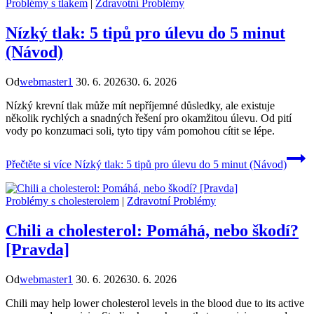
Problémy s tlakem
|
Zdravotní Problémy
Nízký tlak: 5 tipů pro úlevu do 5 minut
(Návod)
Od
webmaster1
30. 6. 2026
30. 6. 2026
Nízký krevní tlak může mít nepříjemné důsledky, ale existuje
několik rychlých a snadných řešení pro okamžitou úlevu. Od pití
vody po konzumaci soli, tyto tipy vám pomohou cítit se lépe.
Přečtěte si více
Nízký tlak: 5 tipů pro úlevu do 5 minut (Návod)
Problémy s cholesterolem
|
Zdravotní Problémy
Chili a cholesterol: Pomáhá, nebo škodí?
[Pravda]
Od
webmaster1
30. 6. 2026
30. 6. 2026
Chili may help lower cholesterol levels in the blood due to its active