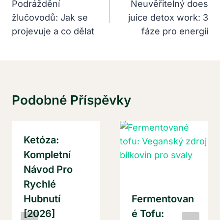
Pro
Podráždění
Neuvěřitelný does
žlučovodů: Jak se
juice detox work: 3
Příspěvek
projevuje a co dělat
fáze pro energii
Podobné Příspěvky
Ketóza:
Kompletní
Návod Pro
Rychlé
Hubnutí
Fermentovan
[2026]
É Tofu: