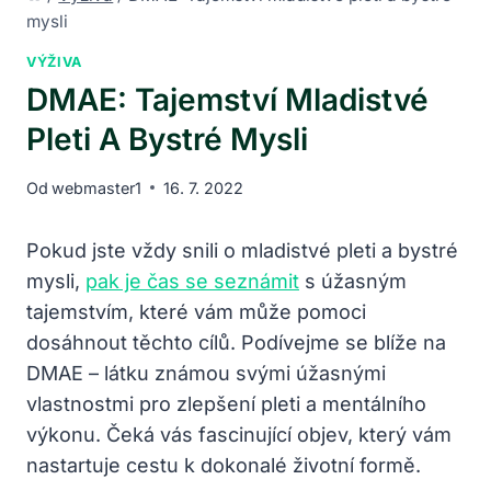
mysli
VÝŽIVA
DMAE: Tajemství Mladistvé
Pleti A Bystré Mysli
Od
webmaster1
16. 7. 2022
Pokud jste vždy snili o mladistvé pleti a bystré
mysli,
pak je čas se seznámit
s úžasným
tajemstvím, které vám může pomoci
dosáhnout těchto cílů. Podívejme se blíže na
DMAE – látku známou svými úžasnými
vlastnostmi pro zlepšení pleti a mentálního
výkonu. Čeká vás fascinující objev, který vám
nastartuje cestu k dokonalé životní formě.