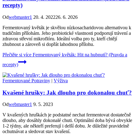
recepty)
Od
webmaster1
20. 4. 2022
26. 6. 2026
Fermentovaný květák je skvělou nízkosacharidovou alternativou k
tradičním přílohám. Jeho probiotické vlastnosti podporují trávení a
zdravou střevní mikroflóru. Ideální volba pro ty, kteří chtějí
zhubnout a zároveň si dopřát lahodnou přílohu.
Přečtěte si více
Fermentovaný květák: Hit na hubnutí? (Pravda a
recepty)
Fermentované Potraviny
|
Výživa
Kvašené hrušky: Jak dlouho pro dokonalou chuť?
Od
webmaster1
9. 5. 2023
V kvašených hruškách je podstatné nechat fermentovat dostatečně
dlouho, aby dosáhly dokonalé chuti. Optimální doba bývá obvykle
1-2 týdny, ale někteří preferují i delší dobu. Je důležité pravidelně
ochutnávat a sledovat stav kvašení.