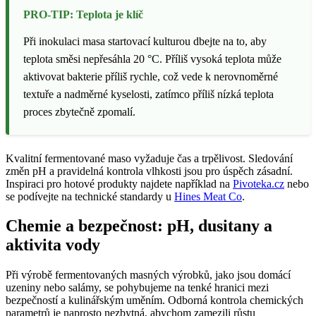
PRO-TIP: Teplota je klíč
Při inokulaci masa startovací kulturou dbejte na to, aby
teplota směsi nepřesáhla 20 °C. Příliš vysoká teplota může
aktivovat bakterie příliš rychle, což vede k nerovnoměrné
textuře a nadměrné kyselosti, zatímco příliš nízká teplota
proces zbytečně zpomalí.
Kvalitní fermentované maso vyžaduje čas a trpělivost. Sledování
změn pH a pravidelná kontrola vlhkosti jsou pro úspěch zásadní.
Inspiraci pro hotové produkty najdete například na
Pivoteka.cz
nebo
se podívejte na technické standardy u
Hines Meat Co
.
Chemie a bezpečnost: pH, dusitany a
aktivita vody
Při výrobě fermentovaných masných výrobků, jako jsou domácí
uzeniny nebo salámy, se pohybujeme na tenké hranici mezi
bezpečností a kulinářským uměním. Odborná kontrola chemických
parametrů je naprosto nezbytná, abychom zamezili růstu