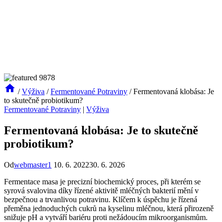
/
Výživa
/
Fermentované Potraviny
/
Fermentovaná klobása: Je
to skutečně probiotikum?
Fermentované Potraviny
|
Výživa
Fermentovaná klobása: Je to skutečně
probiotikum?
Od
webmaster1
10. 6. 2022
30. 6. 2026
Fermentace masa je precizní biochemický proces, při kterém se
syrová svalovina díky řízené aktivitě mléčných bakterií mění v
bezpečnou a trvanlivou potravinu. Klíčem k úspěchu je řízená
přeměna jednoduchých cukrů na kyselinu mléčnou, která přirozeně
snižuje pH a vytváří bariéru proti nežádoucím mikroorganismům.