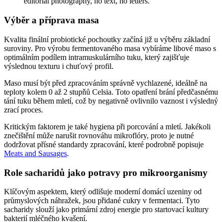
Výběr a příprava masa
Kvalita finální probiotické pochoutky začíná již u výběru základní
suroviny. Pro výrobu fermentovaného masa vybíráme libové maso s
optimálním podílem intramuskulárního tuku, který zajišťuje
výslednou texturu i chuťový profil.
Maso musí být před zpracováním správně vychlazené, ideálně na
teploty kolem 0 až 2 stupňů Celsia. Toto opatření brání předčasnému
tání tuku během mletí, což by negativně ovlivnilo vaznost i výsledný
zrací proces.
Kritickým faktorem je také hygiena při porcování a mletí. Jakékoli
znečištění může narušit rovnováhu mikroflóry, proto je nutné
dodržovat přísné standardy zpracování, které podrobně popisuje
Meats and Sausages
.
Role sacharidů jako potravy pro mikroorganismy
Klíčovým aspektem, který odlišuje moderní domácí uzeniny od
průmyslových náhražek, jsou přidané cukry v fermentaci. Tyto
sacharidy slouží jako primární zdroj energie pro startovací kultury
bakterií mléčného kvašení.