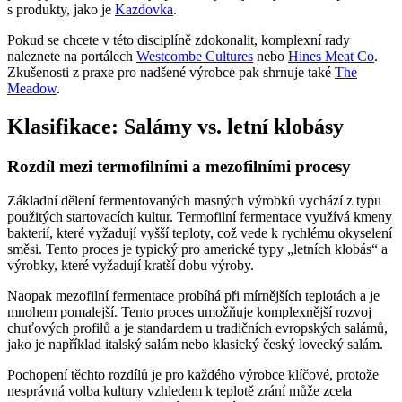
s produkty, jako je
Kazdovka
.
Pokud se chcete v této disciplíně zdokonalit, komplexní rady
naleznete na portálech
Westcombe Cultures
nebo
Hines Meat Co
.
Zkušenosti z praxe pro nadšené výrobce pak shrnuje také
The
Meadow
.
Klasifikace: Salámy vs. letní klobásy
Rozdíl mezi termofilními a mezofilními procesy
Základní dělení fermentovaných masných výrobků vychází z typu
použitých startovacích kultur. Termofilní fermentace využívá kmeny
bakterií, které vyžadují vyšší teploty, což vede k rychlému okyselení
směsi. Tento proces je typický pro americké typy „letních klobás“ a
výrobky, které vyžadují kratší dobu výroby.
Naopak mezofilní fermentace probíhá při mírnějších teplotách a je
mnohem pomalejší. Tento proces umožňuje komplexnější rozvoj
chuťových profilů a je standardem u tradičních evropských salámů,
jako je například italský salám nebo klasický český lovecký salám.
Pochopení těchto rozdílů je pro každého výrobce klíčové, protože
nesprávná volba kultury vzhledem k teplotě zrání může zcela