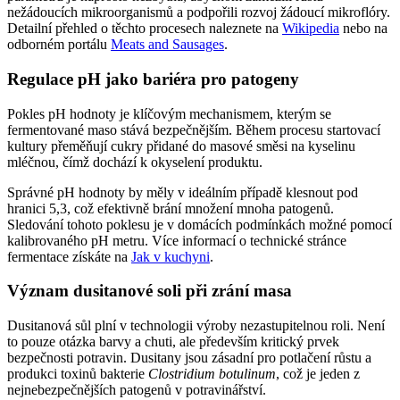
nežádoucích mikroorganismů a podpořili rozvoj žádoucí mikroflóry.
Detailní přehled o těchto procesech naleznete na
Wikipedia
nebo na
odborném portálu
Meats and Sausages
.
Regulace pH jako bariéra pro patogeny
Pokles pH hodnoty je klíčovým mechanismem, kterým se
fermentované maso stává bezpečnějším. Během procesu startovací
kultury přeměňují cukry přidané do masové směsi na kyselinu
mléčnou, čímž dochází k okyselení produktu.
Správné pH hodnoty by měly v ideálním případě klesnout pod
hranici 5,3, což efektivně brání množení mnoha patogenů.
Sledování tohoto poklesu je v domácích podmínkách možné pomocí
kalibrovaného pH metru. Více informací o technické stránce
fermentace získáte na
Jak v kuchyni
.
Význam dusitanové soli při zrání masa
Dusitanová sůl plní v technologii výroby nezastupitelnou roli. Není
to pouze otázka barvy a chuti, ale především kritický prvek
bezpečnosti potravin. Dusitany jsou zásadní pro potlačení růstu a
produkci toxinů bakterie
Clostridium botulinum
, což je jeden z
nejnebezpečnějších patogenů v potravinářství.