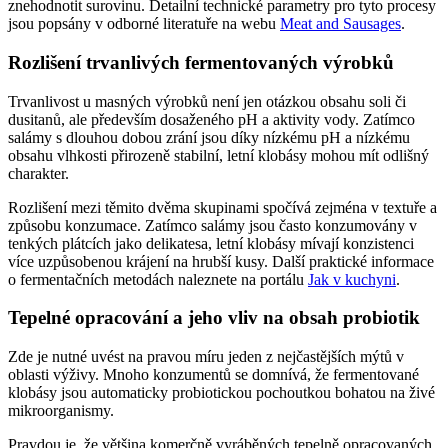
znehodnotit surovinu. Detailní technické parametry pro tyto procesy
jsou popsány v odborné literatuře na webu
Meat and Sausages
.
Rozlišení trvanlivých fermentovaných výrobků
Trvanlivost u masných výrobků není jen otázkou obsahu soli či
dusitanů, ale především dosaženého pH a aktivity vody. Zatímco
salámy s dlouhou dobou zrání jsou díky nízkému pH a nízkému
obsahu vlhkosti přirozeně stabilní, letní klobásy mohou mít odlišný
charakter.
Rozlišení mezi těmito dvěma skupinami spočívá zejména v textuře a
způsobu konzumace. Zatímco salámy jsou často konzumovány v
tenkých plátcích jako delikatesa, letní klobásy mívají konzistenci
více uzpůsobenou krájení na hrubší kusy. Další praktické informace
o fermentačních metodách naleznete na portálu
Jak v kuchyni
.
Tepelné opracování a jeho vliv na obsah probiotik
Zde je nutné uvést na pravou míru jeden z nejčastějších mýtů v
oblasti výživy. Mnoho konzumentů se domnívá, že fermentované
klobásy jsou automaticky probiotickou pochoutkou bohatou na živé
mikroorganismy.
Pravdou je, že většina komerčně vyráběných tepelně opracovaných