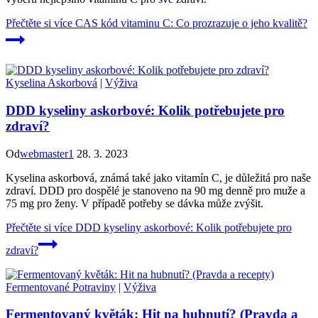
Přečtěte si více
CAS kód vitaminu C: Co prozrazuje o jeho kvalitě?
Kyselina Askorbová
|
Výživa
DDD kyseliny askorbové: Kolik potřebujete pro
zdraví?
Od
webmaster1
28. 3. 2023
Kyselina askorbová, známá také jako vitamín C, je důležitá pro naše
zdraví. DDD pro dospělé je stanoveno na 90 mg denně pro muže a
75 mg pro ženy. V případě potřeby se dávka může zvýšit.
Přečtěte si více
DDD kyseliny askorbové: Kolik potřebujete pro
zdraví?
Fermentované Potraviny
|
Výživa
Fermentovaný květák: Hit na hubnutí? (Pravda a