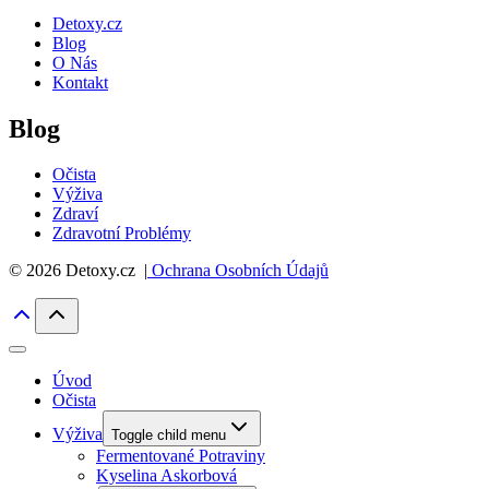
Detoxy.cz
Blog
O Nás
Kontakt
Blog
Očista
Výživa
Zdraví
Zdravotní Problémy
© 2026 Detoxy.cz |
Ochrana Osobních Údajů
Úvod
Očista
Výživa
Toggle child menu
Fermentované Potraviny
Kyselina Askorbová