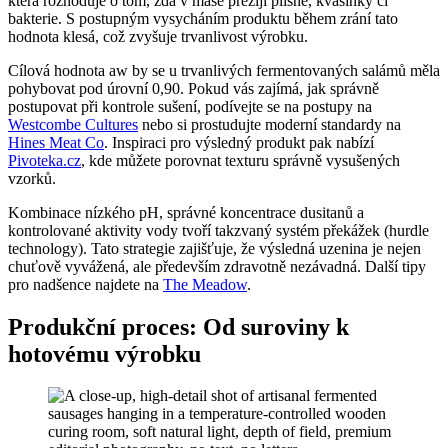
která rozhoduje o tom, zda v mase přežijí plísně, kvasinky či
bakterie. S postupným vysycháním produktu během zrání tato
hodnota klesá, což zvyšuje trvanlivost výrobku.
Cílová hodnota aw by se u trvanlivých fermentovaných salámů měla
pohybovat pod úrovní 0,90. Pokud vás zajímá, jak správně
postupovat při kontrole sušení, podívejte se na postupy na
Westcombe Cultures
nebo si prostudujte moderní standardy na
Hines Meat Co
. Inspiraci pro výsledný produkt pak nabízí
Pivoteka.cz
, kde můžete porovnat texturu správně vysušených
vzorků.
Kombinace nízkého pH, správné koncentrace dusitanů a
kontrolované aktivity vody tvoří takzvaný systém překážek (hurdle
technology). Tato strategie zajišťuje, že výsledná uzenina je nejen
chuťově vyvážená, ale především zdravotně nezávadná. Další tipy
pro nadšence najdete na
The Meadow
.
Produkční proces: Od suroviny k
hotovému výrobku