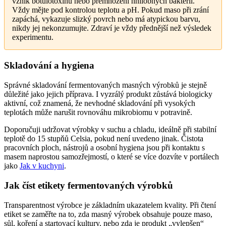
vznik botulotoxinu nebo přemnožení hnilobných bakterií.
Vždy mějte pod kontrolou teplotu a pH. Pokud maso při zrání
zapáchá, vykazuje slizký povrch nebo má atypickou barvu,
nikdy jej nekonzumujte. Zdraví je vždy přednější než výsledek
experimentu.
Skladování a hygiena
Správné skladování fermentovaných masných výrobků je stejně
důležité jako jejich příprava. I vyzrálý produkt zůstává biologicky
aktivní, což znamená, že nevhodné skladování při vysokých
teplotách může narušit rovnováhu mikrobiomu v potravině.
Doporučuji udržovat výrobky v suchu a chladu, ideálně při stabilní
teplotě do 15 stupňů Celsia, pokud není uvedeno jinak. Čistota
pracovních ploch, nástrojů a osobní hygiena jsou při kontaktu s
masem naprostou samozřejmostí, o které se více dozvíte v portálech
jako
Jak v kuchyni
.
Jak číst etikety fermentovaných výrobků
Transparentnost výrobce je základním ukazatelem kvality. Při čtení
etiket se zaměřte na to, zda masný výrobek obsahuje pouze maso,
sůl, koření a startovací kultury, nebo zda je produkt „vylepšen“