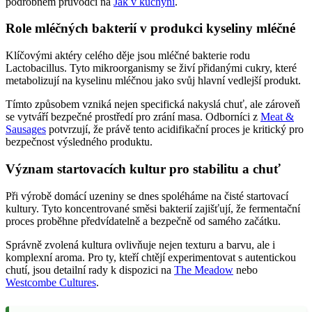
podrobném průvodci na
Jak v kuchyni
.
Role mléčných bakterií v produkci kyseliny mléčné
Klíčovými aktéry celého děje jsou mléčné bakterie rodu
Lactobacillus. Tyto mikroorganismy se živí přidanými cukry, které
metabolizují na kyselinu mléčnou jako svůj hlavní vedlejší produkt.
Tímto způsobem vzniká nejen specifická nakyslá chuť, ale zároveň
se vytváří bezpečné prostředí pro zrání masa. Odborníci z
Meat &
Sausages
potvrzují, že právě tento acidifikační proces je kritický pro
bezpečnost výsledného produktu.
Význam startovacích kultur pro stabilitu a chuť
Při výrobě domácí uzeniny se dnes spoléháme na čisté startovací
kultury. Tyto koncentrované směsi bakterií zajišťují, že fermentační
proces proběhne předvídatelně a bezpečně od samého začátku.
Správně zvolená kultura ovlivňuje nejen texturu a barvu, ale i
komplexní aroma. Pro ty, kteří chtějí experimentovat s autentickou
chutí, jsou detailní rady k dispozici na
The Meadow
nebo
Westcombe Cultures
.