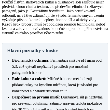
Použití čistých startovacích kultur a dusitanové soli zajišťuje nejen
předvídatelnou chuť a texturu, ale především eliminaci rizikových
patogenů, jako je
Clostridium botulinum
. Jako certifikovaný
odborník na výživu zdůrazňuji, že výroba fermentovaných uzenin
vyžaduje přísnou kontrolu teploty, hodnot pH a aktivity vody.
Každý krok procesu musí být podložen přesnou technologií, neboť
kvalita a zdravotní nezávadnost konečného produktu přímo závisí na
stabilitě vnitřního prostředí během zrání.
Hlavní poznatky v kostce
Biochemická ochrana:
Fermentace snižuje pH masa pod
5,3, což vytváří nepříznivé prostředí pro množení
patogenních bakterií.
Role kultur a cukrů:
Mléčné bakterie metabolizují
přidané cukry na kyselinu mléčnou, která je zásadní pro
konzervaci a charakteristickou chuť.
Bezpečnost na prvním místě:
Dusitanová sůl je nezbytná
pro prevenci botulismu, zatímco správná teplota inokulace
(do 20 °C) brání vzniku chuťových a strukturních vad.