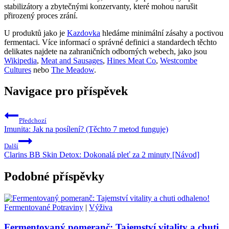
stabilizátory a zbytečnými konzervanty, které mohou narušit
přirozený proces zrání.
U produktů jako je
Kazdovka
hledáme minimální zásahy a poctivou
fermentaci. Více informací o správné definici a standardech těchto
delikates najdete na zahraničních odborných webech, jako jsou
Wikipedia
,
Meat and Sausages
,
Hines Meat Co
,
Westcombe
Cultures
nebo
The Meadow
.
Navigace pro příspěvek
Předchozí
Imunita: Jak na posílení? (Těchto 7 metod funguje)
Další
Clarins BB Skin Detox: Dokonalá pleť za 2 minuty [Návod]
Podobné příspěvky
Fermentované Potraviny
|
Výživa
Fermentovaný pomeranč: Tajemství vitality a chuti