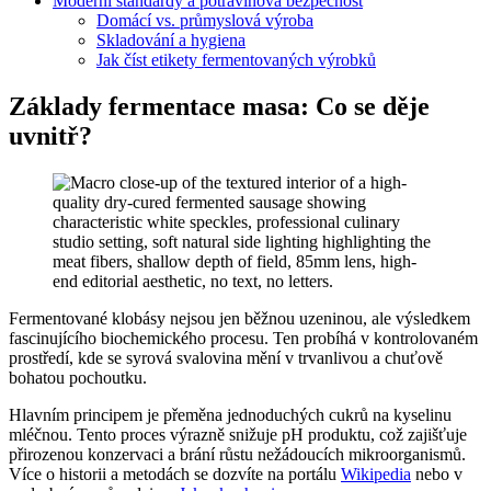
Moderní standardy a potravinová bezpečnost
Domácí vs. průmyslová výroba
Skladování a hygiena
Jak číst etikety fermentovaných výrobků
Základy fermentace masa: Co se děje
uvnitř?
Fermentované klobásy nejsou jen běžnou uzeninou, ale výsledkem
fascinujícího biochemického procesu. Ten probíhá v kontrolovaném
prostředí, kde se syrová svalovina mění v trvanlivou a chuťově
bohatou pochoutku.
Hlavním principem je přeměna jednoduchých cukrů na kyselinu
mléčnou. Tento proces výrazně snižuje pH produktu, což zajišťuje
přirozenou konzervaci a brání růstu nežádoucích mikroorganismů.
Více o historii a metodách se dozvíte na portálu
Wikipedia
nebo v