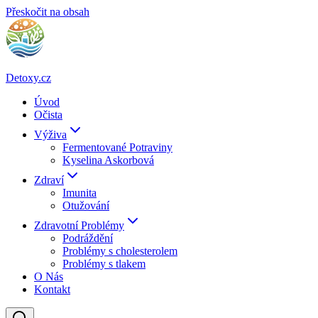
Přeskočit na obsah
Detoxy.cz
Úvod
Očista
Výživa
Fermentované Potraviny
Kyselina Askorbová
Zdraví
Imunita
Otužování
Zdravotní Problémy
Podráždění
Problémy s cholesterolem
Problémy s tlakem
O Nás
Kontakt