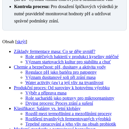
Kontrola procesu:
Pro dosažení špičkových výsledků je
nutné pravidelně monitorovat hodnoty pH a udržovat
správné podmínky zrání.
Obsah
[
skrýt
]
Základy fermentace masa: Co se děje uvnitř?
Role mléčných bakterií v produkci kyseliny mléčné
Význam startovacích kultur pro stabilitu a chuť
Chemie a bezpečnost: pH, dusitany a aktivita vody
Regulace pH jako bariéra pro patogeny
Význam dusitanové soli při zrání masa
Water activity (aw) a její vliv na trvanlivost
Produkční proces: Od suroviny k hotovému výrobku
Výběr a příprava masa
Role sacharidů jako potravy pro mikroorganismy
Drying process: Proces zrání a sušení
Klasifikace: Salámy vs. letní klobásy
Rozdíl mezi termofilními a mezofilními procesy
Rozlišení trvanlivých fermentovaných výrobků
Tepelné opracování a jeho vliv na obsah probiotik