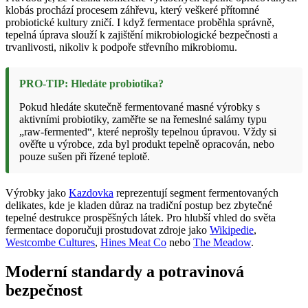
klobás prochází procesem záhřevu, který veškeré přítomné
probiotické kultury zničí. I když fermentace proběhla správně,
tepelná úprava slouží k zajištění mikrobiologické bezpečnosti a
trvanlivosti, nikoliv k podpoře střevního mikrobiomu.
PRO-TIP: Hledáte probiotika?
Pokud hledáte skutečně fermentované masné výrobky s
aktivními probiotiky, zaměřte se na řemeslné salámy typu
„raw-fermented“, které neprošly tepelnou úpravou. Vždy si
ověřte u výrobce, zda byl produkt tepelně opracován, nebo
pouze sušen při řízené teplotě.
Výrobky jako
Kazdovka
reprezentují segment fermentovaných
delikates, kde je kladen důraz na tradiční postup bez zbytečné
tepelné destrukce prospěšných látek. Pro hlubší vhled do světa
fermentace doporučuji prostudovat zdroje jako
Wikipedie
,
Westcombe Cultures
,
Hines Meat Co
nebo
The Meadow
.
Moderní standardy a potravinová
bezpečnost