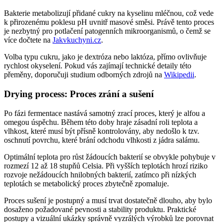
Bakterie metabolizují přidané cukry na kyselinu mléčnou, což vede
k přirozenému poklesu pH uvnitř masové směsi. Právě tento proces
je nezbytný pro potlačení patogenních mikroorganismů, o čemž se
více dočtete na
Jakvkuchyni.cz
.
Volba typu cukru, jako je dextróza nebo laktóza, přímo ovlivňuje
rychlost okyselení. Pokud vás zajímají technické detaily této
přeměny, doporučuji studium odborných zdrojů na
Wikipedii
.
Drying process: Proces zrání a sušení
Po fázi fermentace nastává samotný zrací proces, který je alfou a
omegou úspěchu. Během této doby hraje zásadní roli teplota a
vlhkost, které musí být přísně kontrolovány, aby nedošlo k tzv.
oschnutí povrchu, které brání odchodu vlhkosti z jádra salámu.
Optimální teplota pro růst žádoucích bakterií se obvykle pohybuje v
rozmezí 12 až 18 stupňů Celsia. Při vyšších teplotách hrozí riziko
rozvoje nežádoucích hnilobných bakterií, zatímco při nízkých
teplotách se metabolický proces zbytečně zpomaluje.
Proces sušení je postupný a musí trvat dostatečně dlouho, aby bylo
dosaženo požadované pevnosti a stability produktu. Praktické
postupy a vizuální ukázky správně vyzrálých výrobků lze porovnat