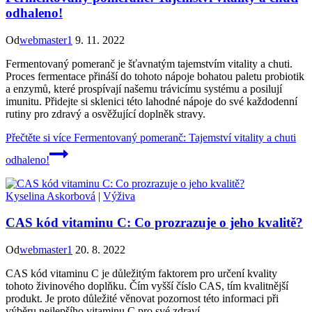
odhaleno!
Od
webmaster1
9. 11. 2022
Fermentovaný pomeranč je šťavnatým tajemstvím vitality a chuti.
Proces fermentace přináší do tohoto nápoje bohatou paletu probiotik
a enzymů, které prospívají našemu trávicímu systému a posilují
imunitu. Přidejte si sklenici této lahodné nápoje do své každodenní
rutiny pro zdravý a osvěžující doplněk stravy.
Přečtěte si více
Fermentovaný pomeranč: Tajemství vitality a chuti
odhaleno!
Kyselina Askorbová
|
Výživa
CAS kód vitaminu C: Co prozrazuje o jeho kvalitě?
Od
webmaster1
20. 8. 2022
CAS kód vitaminu C je důležitým faktorem pro určení kvality
tohoto živinového doplňku. Čím vyšší číslo CAS, tím kvalitnější
produkt. Je proto důležité věnovat pozornost této informaci při
výběru nejlepšího vitaminu C pro své zdraví.