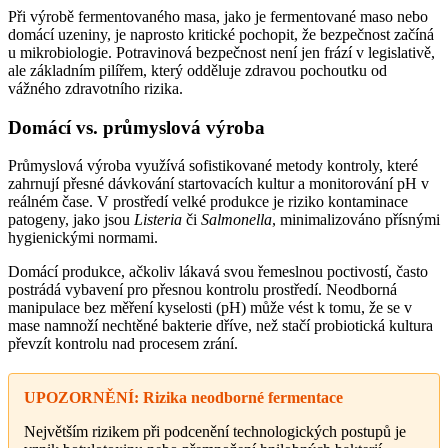
Při výrobě fermentovaného masa, jako je fermentované maso nebo
domácí uzeniny, je naprosto kritické pochopit, že bezpečnost začíná
u mikrobiologie. Potravinová bezpečnost není jen frází v legislativě,
ale základním pilířem, který odděluje zdravou pochoutku od
vážného zdravotního rizika.
Domácí vs. průmyslová výroba
Průmyslová výroba využívá sofistikované metody kontroly, které
zahrnují přesné dávkování startovacích kultur a monitorování pH v
reálném čase. V prostředí velké produkce je riziko kontaminace
patogeny, jako jsou
Listeria
či
Salmonella
, minimalizováno přísnými
hygienickými normami.
Domácí produkce, ačkoliv lákavá svou řemeslnou poctivostí, často
postrádá vybavení pro přesnou kontrolu prostředí. Neodborná
manipulace bez měření kyselosti (pH) může vést k tomu, že se v
mase namnoží nechtěné bakterie dříve, než stačí probiotická kultura
převzít kontrolu nad procesem zrání.
UPOZORNĚNÍ: Rizika neodborné fermentace
Největším rizikem při podcenění technologických postupů je