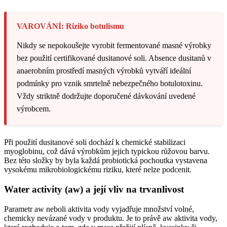
VAROVÁNÍ: Riziko botulismu
Nikdy se nepokoušejte vyrobit fermentované masné výrobky
bez použití certifikované dusitanové soli. Absence dusitanů v
anaerobním prostředí masných výrobků vytváří ideální
podmínky pro vznik smrtelně nebezpečného botulotoxinu.
Vždy striktně dodržujte doporučené dávkování uvedené
výrobcem.
Při použití dusitanové soli dochází k chemické stabilizaci
myoglobinu, což dává výrobkům jejich typickou růžovou barvu.
Bez této složky by byla každá probiotická pochoutka vystavena
vysokému mikrobiologickému riziku, které nelze podcenit.
Water activity (aw) a její vliv na trvanlivost
Parametr aw neboli aktivita vody vyjadřuje množství volné,
chemicky nevázané vody v produktu. Je to právě aw aktivita vody,