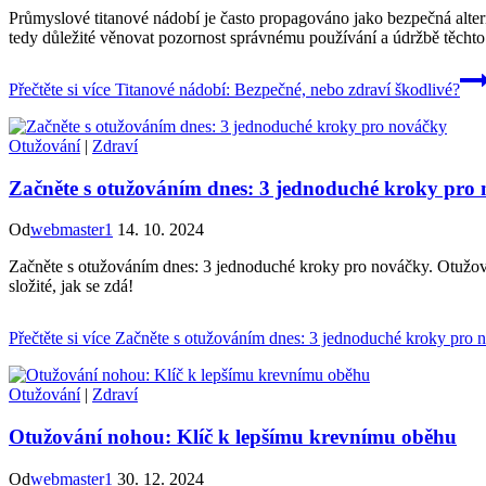
Průmyslové titanové nádobí je často propagováno jako bezpečná alter
tedy důležité věnovat pozornost správnému používání a údržbě těchto
Přečtěte si více
Titanové nádobí: Bezpečné, nebo zdraví škodlivé?
Otužování
|
Zdraví
Začněte s otužováním dnes: 3 jednoduché kroky pro
Od
webmaster1
14. 10. 2024
Začněte s otužováním dnes: 3 jednoduché kroky pro nováčky. Otužován
složité, jak se zdá!
Přečtěte si více
Začněte s otužováním dnes: 3 jednoduché kroky pro 
Otužování
|
Zdraví
Otužování nohou: Klíč k lepšímu krevnímu oběhu
Od
webmaster1
30. 12. 2024