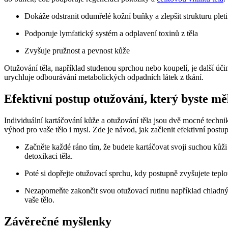
Dokáže odstranit odumřelé kožní buňky a zlepšit strukturu pleti
Podporuje lymfatický systém a odplavení toxinů z těla
Zvyšuje pružnost a pevnost kůže
Otužování těla, například studenou sprchou nebo koupelí, je další úči
urychluje odbourávání metabolických odpadních látek z tkání.
Efektivní postup otužování, který byste mě
Individuální kartáčování kůže a otužování těla jsou dvě mocné techni
výhod pro vaše tělo i mysl. Zde je návod, jak začlenit efektivní postu
Začněte každé ráno tím, že budete kartáčovat svoji suchou kůži
detoxikaci těla.
Poté si dopřejte otužovací sprchu, kdy postupně zvyšujete tepl
Nezapomeňte zakončit svou otužovací rutinu například chladný
vaše tělo.
Závěrečné myšlenky