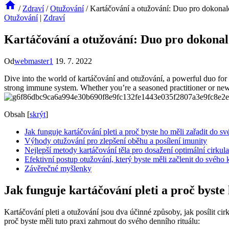
/
Zdraví
/
Otužování
/
Kartáčování a otužování: Duo pro dokonalo
Otužování
|
Zdraví
Kartáčování a otužování: Duo pro dokonal
Od
webmaster1
19. 7. 2022
Dive into the world of kartáčování and otužování, a powerful duo for 
strong immune system. Whether you’re a seasoned practitioner or new to
Obsah
[
skrýt
]
Jak funguje kartáčování pleti a proč byste ho měli zařadit do sv
Výhody otužování pro zlepšení oběhu a posílení imunity
Nejlepší metody kartáčování těla pro dosažení optimální cirkul
Efektivní postup otužování, který byste měli začlenit do svého
Závěrečné myšlenky
Jak funguje kartáčování pleti a proč byste 
Kartáčování pleti a otužování jsou dva účinné způsoby, jak posílit cir
proč byste měli tuto praxi zahrnout do svého denního rituálu: