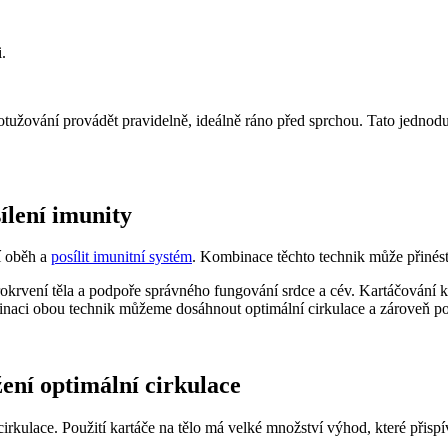
.
otužování provádět pravidelně, ideálně ráno před sprchou. Tato jednod
ílení imunity
í oběh a
posílit imunitní systém
. Kombinace těchto technik může přinés
krvení těla a podpoře správného fungování srdce a cév. Kartáčování kůž
aci obou technik můžeme dosáhnout optimální cirkulace a zároveň posí
žení optimální cirkulace
irkulace. Použití kartáče na tělo má velké množství výhod, které přispí