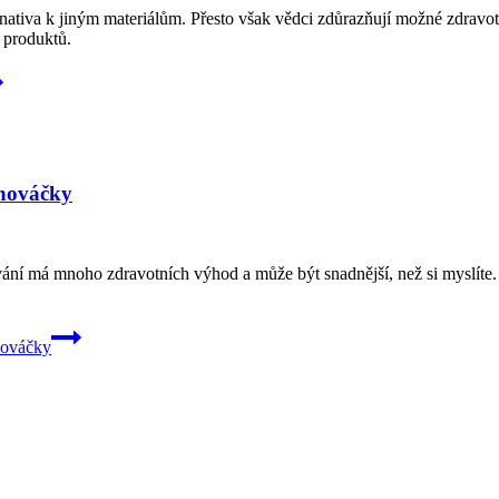
nativa k jiným materiálům. Přesto však vědci zdůrazňují možné zdravo
 produktů.
 nováčky
í má mnoho zdravotních výhod a může být snadnější, než si myslíte. S
nováčky