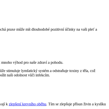
uchá praxe může mít dlouhodobé pozitivní účinky na vaši pleť a
t mnoho výhod pro naše zdraví a pohodu.
e stimuluje lymfatický systém a odstraňuje toxiny z těla, což
lit naši odolnost vůči infekcím.
vají k
zlepšení krevního oběhu
. Tím se zlepšuje přísun živin a kyslíku