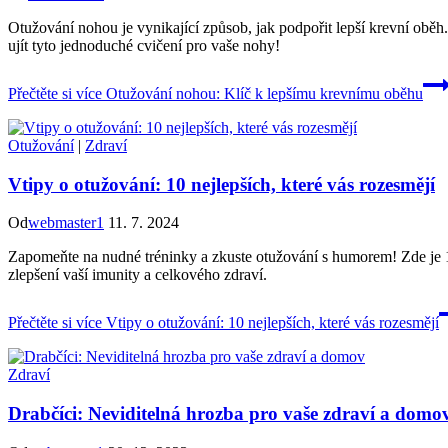
Otužování nohou je vynikající způsob, jak podpořit lepší krevní oběh
ujít tyto jednoduché cvičení pro vaše nohy!
Přečtěte si více
Otužování nohou: Klíč k lepšímu krevnímu oběhu
Otužování
|
Zdraví
Vtipy o otužování: 10 nejlepších, které vás rozesmějí
Od
webmaster1
11. 7. 2024
Zapomeňte na nudné tréninky a zkuste otužování s humorem! Zde je 10
zlepšení vaší imunity a celkového zdraví.
Přečtěte si více
Vtipy o otužování: 10 nejlepších, které vás rozesmějí
Zdraví
Drabčíci: Neviditelná hrozba pro vaše zdraví a domo