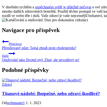
V dnešním rychlém a
uspěchaném světě je důležité pečovat
o své zdr
mnoho dalších zdravotních benefitů. Použití těchto postupů ve vaší 
rozdíl ve svém těle i duši. Vaše zdraví je vaše nejcennější bohatství,
Navigace pro příspěvek
Předchozí
Přerušovaný půst: Tajná zbraň proti cholesterolu?
Další
Otužování jako životní styl: Zhni, ale nevzdávej se!
Podobné příspěvky
Zdraví
Titanové nádobí: Bezpečné, nebo zdraví škodlivé?
Od
webmaster1
1. 1. 2023