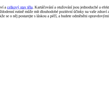
aví a
celkový stav těla
. Kartáčování a otužování jsou jednoduché a efekt
každodenní rutině může mít dlouhodobé pozitivní účinky na vaše zdraví
 takže se o něj postarejte s láskou a péčí, a budete odměněni opravdovým