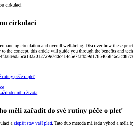
u cirkulaci
ou cirkulaci
enhancing circulation and overall well-being. Discover how these pract
 the concept, this article will guide you through the benefits and tech
é rutiny péče o pleť
ace
 každodenního života
ho měli zařadit do své rutiny péče o pleť
kulaci a
zlepšit stav vaší pleti
. Tato duo metoda má řadu výhod a měla by