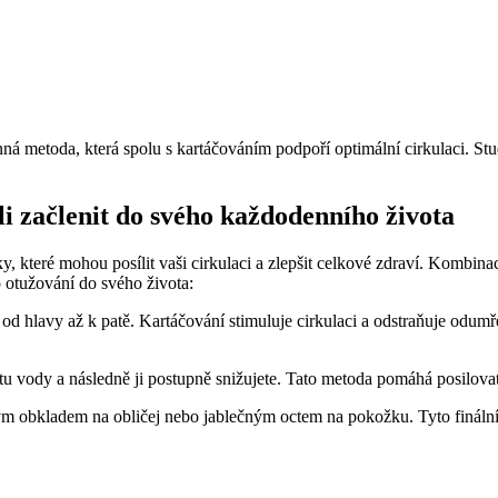
nná metoda, která spolu s kartáčováním podpoří optimální cirkulaci. Stu
li začlenit do svého každodenního života
ky, které mohou posílit vaši cirkulaci a zlepšit celkové zdraví. Kombi
p otužování do svého života:
 od hlavy až k patě. Kartáčování stimuluje cirkulaci a odstraňuje odum
otu vody a následně ji postupně snižujete. Tato metoda pomáhá posilova
m obkladem na obličej nebo jablečným octem na pokožku. Tyto finální