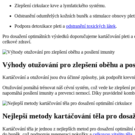
Zlepšení cirkulace krve a lymfatického systému.
Odstranění odumřelých kožních buněk a stimulace obnovy pleti
Podpora detoxikace pleti a
odstranění toxických látek
.
Pro dosažení optimálních výsledků doporučujeme kartáčování pleti a 
celkové zdraví.
Výhody otužování pro zlepšení oběhu a pos
Kartáčování a otužování jsou dva účinné způsoby, jak podpořit krevn
Otužování pomáhá trénovat náš cévní systém, což vede ke zlepšení pro
napomáhá posílení imunity a prevenci nemocí. Díky pravidelné kombin
Nejlepší metody kartáčování těla pro dosa
Kartáčování těla je jednou z nejlepších metod pro dosažení optimální c
do buněk, což podporuje regeneraci pokožky a
celkovou vitalitu těla
.