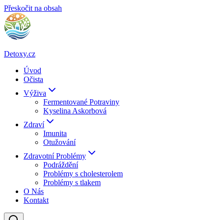
Přeskočit na obsah
Detoxy.cz
Úvod
Očista
Výživa
Fermentované Potraviny
Kyselina Askorbová
Zdraví
Imunita
Otužování
Zdravotní Problémy
Podráždění
Problémy s cholesterolem
Problémy s tlakem
O Nás
Kontakt