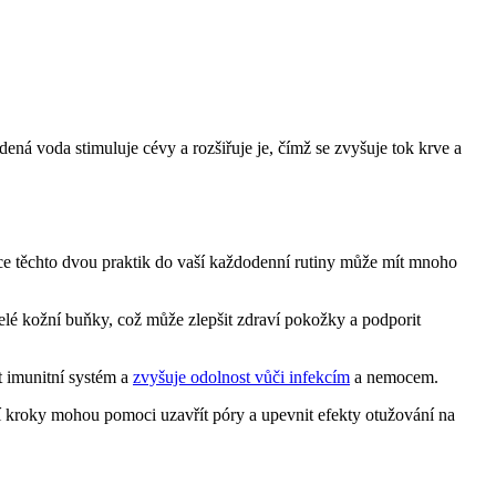
dená voda stimuluje cévy a rozšiřuje je, čímž se zvyšuje tok krve a
nace těchto dvou praktik do vaší každodenní rutiny může mít mnoho
řelé kožní buňky, což může zlepšit zdraví pokožky a podporit
t imunitní systém a
zvyšuje odolnost vůči infekcím
a nemocem.
 kroky mohou pomoci uzavřít póry a upevnit efekty otužování na