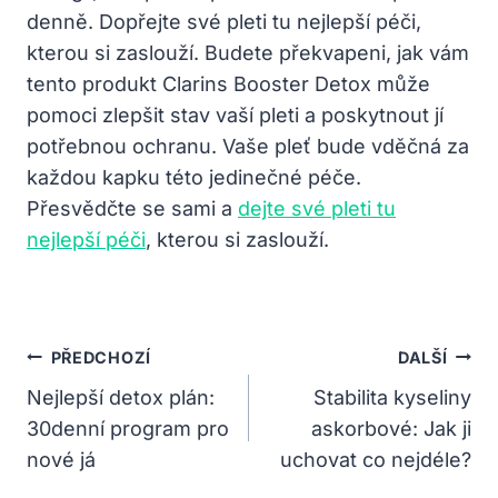
denně. Dopřejte své pleti tu nejlepší péči,
kterou si zaslouží. Budete překvapeni, jak vám
tento produkt Clarins Booster Detox může
pomoci zlepšit stav vaší pleti a poskytnout jí
potřebnou ochranu. Vaše pleť bude vděčná za
každou kapku této jedinečné péče.
Přesvědčte se sami a
dejte své pleti tu
nejlepší péči
, kterou si zaslouží.
Navigace
PŘEDCHOZÍ
DALŠÍ
Pro
Nejlepší detox plán:
Stabilita kyseliny
30denní program pro
askorbové: Jak ji
Příspěvek
nové já
uchovat co nejdéle?