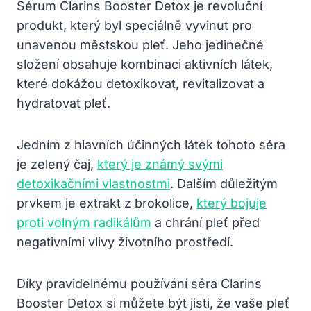
Sérum Clarins Booster Detox je revoluční
produkt, který byl speciálně vyvinut pro
unavenou městskou pleť. Jeho jedinečné
složení obsahuje kombinaci aktivních látek,
které dokážou detoxikovat, revitalizovat a
hydratovat pleť.
Jedním z hlavních účinných látek tohoto séra
je zelený čaj,
který je známý svými
detoxikačními vlastnostmi
. Dalším důležitým
prvkem je extrakt z brokolice,
který bojuje
proti volným radikálům
a chrání pleť před
negativními vlivy životního prostředí.
Díky pravidelnému používání séra Clarins
Booster Detox si můžete být jisti, že vaše pleť