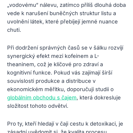
„vodovému“ nálevu, zatímco příliš dlouhá doba
vede k narušení buněčných struktur listu a
uvolnění látek, které přebíjejí jemné nuance
chuti.
Při dodržení správných časů se v šálku rozvíjí
synergický efekt mezi kofeinem a L-
theaninem, což je klíčové pro zdraví a
kognitivní funkce. Pokud vás zajímají širší
souvislosti produkce a distribuce v
ekonomickém měřítku, doporučuji studii o
globálním obchodu s čajem
, která dokresluje
složitost tohoto odvětví.
Pro ty, kteří hledají v čaji cestu k detoxikaci, je
zásadní uvědomit si, že kvalita procesu