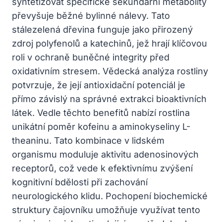
syntetizovat specifické sekundární metabolity
převyšuje běžné bylinné nálevy. Tato
stálezelená dřevina funguje jako přirozený
zdroj polyfenolů a katechinů, jež hrají klíčovou
roli v ochraně buněčné integrity před
oxidativním stresem. Vědecká analýza rostliny
potvrzuje, že její antioxidační potenciál je
přímo závislý na správné extrakci bioaktivních
látek. Vedle těchto benefitů nabízí rostlina
unikátní poměr kofeinu a aminokyseliny L-
theaninu. Tato kombinace v lidském
organismu moduluje aktivitu adenosinových
receptorů, což vede k efektivnímu zvýšení
kognitivní bdělosti při zachování
neurologického klidu. Pochopení biochemické
struktury čajovníku umožňuje využívat tento