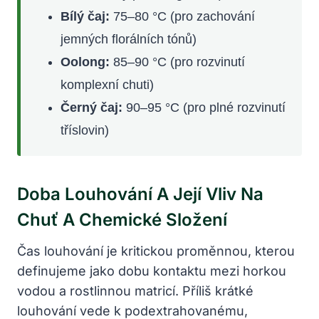
Bílý čaj:
75–80 °C (pro zachování
jemných florálních tónů)
Oolong:
85–90 °C (pro rozvinutí
komplexní chuti)
Černý čaj:
90–95 °C (pro plné rozvinutí
tříslovin)
Doba Louhování A Její Vliv Na
Chuť A Chemické Složení
Čas louhování je kritickou proměnnou, kterou
definujeme jako dobu kontaktu mezi horkou
vodou a rostlinnou matricí. Příliš krátké
louhování vede k podextrahovanému,