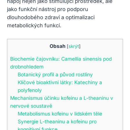
nápoj nejen jako stimulující prostředek, ale
jako funkční nástroj pro podporu
dlouhodobého zdraví a optimalizaci
metabolických funkcí.
Obsah
[
skrýt
]
Biochemie čajovníku: Camellia sinensis pod
drobnohledem
Botanický profil a původ rostliny
Klíčové bioaktivní látky: Katechiny a
polyfenoly
Mechanismus účinku kofeinu a L-theaninu v
nervové soustavě
Metabolismus kofeinu v lidském těle
Synergie L-theaninu a kofeinu pro
kognitivní funkce