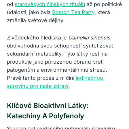
od
starověkých čínských rituálů
až po politické
události, jako byla
Boston Tea Party
, která
změnila světové dějiny.
Z vědeckého hlediska je
Camellia sinensis
obdivuhodná svou schopností syntetizovat
sekundární metabolity. Tyto látky rostlina
produkuje jako přirozenou obranu proti
patogenům a environmentálnímu stresu.
Právě tento proces z ní činí
jedinečnou
surovinu pro naše zdraví
.
Klíčové Bioaktivní Látky:
Katechiny A Polyfenoly
Srdcem antioxidačního potenciálu čajovníku