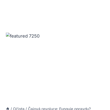
/
Očista
/
Čajová revoluce: Funguje opravdu?