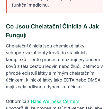
funkční medicínu.
Co Jsou Chelatační Činidla A Jak
Fungují
Chelatační činidla jsou chemické látky
schopné vázat ionty kovů do stabilních
komplexů. Tento proces umožňuje vyloučení
kovů z těla cestou ledvin nebo žluči. Zatímco v
přírodě existují látky s mírným chelatačním
účinkem, klinické látky jako EDTA nebo DMSA
mají zcela odlišnou dynamiku účinku.
Odborníci z
Haas Wellness Centers
upozorňují, že proces musí být veden tak, aby