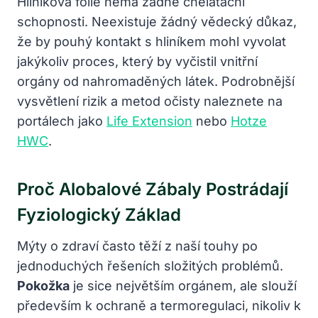
Hliníková fólie nemá žádné chelatační
schopnosti. Neexistuje žádný vědecký důkaz,
že by pouhý kontakt s hliníkem mohl vyvolat
jakýkoliv proces, který by vyčistil vnitřní
orgány od nahromaděných látek. Podrobnější
vysvětlení rizik a metod očisty naleznete na
portálech jako
Life Extension
nebo
Hotze
HWC
.
Proč Alobalové Zábaly Postrádají
Fyziologický Základ
Mýty o zdraví často těží z naší touhy po
jednoduchých řešeních složitých problémů.
Pokožka
je sice největším orgánem, ale slouží
především k ochraně a termoregulaci, nikoliv k