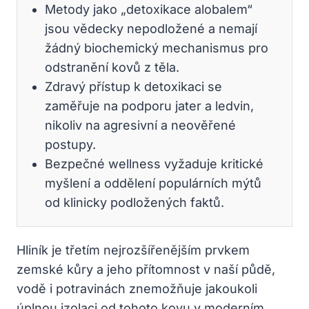
Metody jako „detoxikace alobalem“
jsou vědecky nepodložené a nemají
žádný biochemický mechanismus pro
odstranění kovů z těla.
Zdravý přístup k detoxikaci se
zaměřuje na podporu jater a ledvin,
nikoliv na agresivní a neověřené
postupy.
Bezpečné wellness vyžaduje kritické
myšlení a oddělení populárních mýtů
od klinicky podložených faktů.
Hliník je třetím nejrozšířenějším prvkem
zemské kůry a jeho přítomnost v naší půdě,
vodě i potravinách znemožňuje jakoukoli
úplnou izolaci od tohoto kovu v moderním