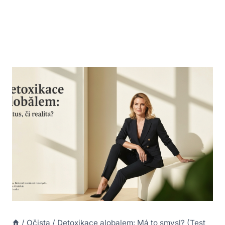
/
Očista
/
Detoxikace alobalem: Má to smysl? (Test