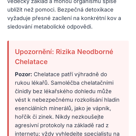
vědecký základ a mohou organismu spíše
ublížit než pomoci. Bezpečná detoxikace
vyžaduje přesné zacílení na konkrétní kov a
sledování metabolické odpovědi.
Upozornění: Rizika Neodborné
Chelatace
Pozor:
Chelatace patří výhradně do
rukou lékařů. Samoléčba chelatačními
činidly bez lékařského dohledu může
vést k nebezpečnému rozkolísání hladin
esenciálních minerálů, jako je vápník,
hořčík či zinek. Nikdy nezkoušejte
agresivní protokoly na základě rad z
internetu; vždy vyhledejte specialistu na