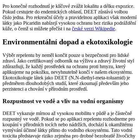
Pro konečné rozhodnutí je klíčové zvážit lokalitu a délku expozice.
Pokud cestujete do endemických oblastí, DEET zůstává volbou
číslo jedna. Pro rekreační účely a pravidelnou aplikaci však moderní
látky jako Picaridin nabízejí vysokou ochranu bez rizika podráždění
kůže, o čemž si můžete přečíst i na
české verzi Wikipedie
.
Environmentální dopad a ekotoxikologie
Výběr repelentu by neměl končit pouze u bezpečnosti pro lidské
zdraví. Jako certifikovaný odborník na výživu a zdravý životní styl
zdůrazňuji, že každý prostředek na ochranu proti hmyzu, který
aplikujeme na pokožku, nevyhnutelně končí v našem ekosystému.
Ekotoxikologie látek jako DEET (N,N-diethyl-meta-toluamid) je
předmětem dlouhodobých studií, které zkoumají především jeho
perzistenci a chování v přírodním prostředí.
Rozpustnost ve vodě a vliv na vodní organismy
DEET vykazuje mírnou až vysokou mobilitu v půdě a je částečně
rozpustný ve vodě. Pokud se po aplikaci repelentu rozhodneme pro
koupání v přírodních tocích nebo nádržích, dochází k okamžitému
vymývání účinné látky přímo do vodního ekosystému. Tato vodní
toxicita představuje riziko zejména pro drobné bezobratlé živočichy