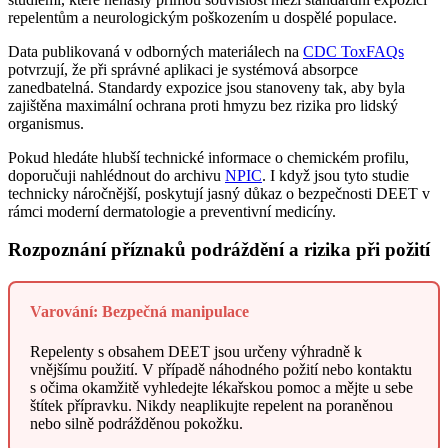
repelentům a neurologickým poškozením u dospělé populace.
Data publikovaná v odborných materiálech na
CDC ToxFAQs
potvrzují, že při správné aplikaci je systémová absorpce
zanedbatelná. Standardy expozice jsou stanoveny tak, aby byla
zajištěna maximální ochrana proti hmyzu bez rizika pro lidský
organismus.
Pokud hledáte hlubší technické informace o chemickém profilu,
doporučuji nahlédnout do archivu
NPIC
. I když jsou tyto studie
technicky náročnější, poskytují jasný důkaz o bezpečnosti DEET v
rámci moderní dermatologie a preventivní medicíny.
Rozpoznání příznaků podráždění a rizika při požití
Varování: Bezpečná manipulace
Repelenty s obsahem DEET jsou určeny výhradně k
vnějšímu použití. V případě náhodného požití nebo kontaktu
s očima okamžitě vyhledejte lékařskou pomoc a mějte u sebe
štítek přípravku. Nikdy neaplikujte repelent na poraněnou
nebo silně podrážděnou pokožku.