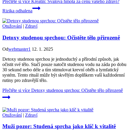
Přečtěte si více
Kreatin: Svalová hmota za cenu vašeho zdraví?
Rizika odhalena
Otužování
|
Zdraví
Detoxy studenou sprchou: Očistěte tělo přirozeně
Od
webmaster1
12. 1. 2025
Detoxy studenou sprchou je jednoduchý a přírodní způsob, jak
očistit své tělo. Stačí pouze natočit studenou vodu na záda po dobu
30 sekund nebo déle a tím stimulovat krevní oběh a lymfatický
systém. Tento rituál může být skvělým doplňkem vaší každodenní
rutiny pro zdravější tělo.
Přečtěte si více
Detoxy studenou sprchou: Očistěte tělo přirozeně
Otužování
|
Zdraví
Muži pozor: Studená sprcha jako klíč k vitalitě