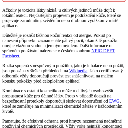
Ačkoliv je toxicita látky nízká, u citlivých jedinců může dojít k
lokální reakci. Nejčastějším projevem je podráždění kůže, které se
projevuje zarudnutím, svěděním nebo drobnou vyrážkou v místě
aplikace.
Důležité je rozlišit běžnou kožní reakci od alergie. Pokud po
nanesení přípravku zaznamenáte pálivý pocit, okamžitě pokožku
omyjte vlažnou vodou a jemným mýdlem. Další informace o
správném používání naleznete v českém souhrnu
NPIC DEET
Factsheet
.
Rizika spojená s nesprávným použitím, jako je inhalace nebo požití,
jsou popsána v širších přehledech na
Wikipedia
. Jako certifikovaný
odborník vždy doporučuji provést test snášenlivosti na malém
kousku pokožky před celoplošnou aplikací.
Kombinace s ostatní kosmetikou může u citlivých osob zvýšit
propustnost kůže pro účinné látky. Proto v případě dotazů na
bezpečnostní protokoly doporučuji sledovat doporučení od
EWG
,
které se zaměřuje na minimalizaci chemické zátěže v každodenním
životě.
Pamatujte, že efektivní ochrana proti hmyzu neznamená nadměrné
používání chemických prostředků. Vždy volte nejnižší koncentraci