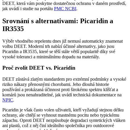
DEET, která vám poskytne dostatečnou ochranu v daném prostředí,
jak uvádí i studie na portálu
PMC NCBI
.
Srovnání s alternativami: Picaridin a
IR3535
Výběr vhodného repelentu dnes již nemusí automaticky znamenat
volbu DEET. Moderní trh nabízí účinné alternativy, jako jsou
Picaridin a IR3535, které se těší stále větší popularitě díky své
vysoké toleranci a minimálnímu dopadu na materiály.
Proč zvolit DEET vs. Picaridin
DEET zůstává zlatým standardem pro extrémní podmínky a vysoké
riziko nákazy přenosnými chorobami. Jeho dlouhá historie
používání a prokázaná účinnost proti širokému spektru klíšťat a
komárů jsou nenahraditelné, jak uvádí technická dokumentace na
NPIC
.
Picaridin je však často volen uživateli, kteří vyžadují stejnou délku
ochrany, ale chtějí se vyhnout mastnému pocitu nebo typickému
zápachu. Oproti DEET nezpůsobuje degradaci syntetických vláken
ani plastů, což z něj činí ideálního společníka pro outdoorové