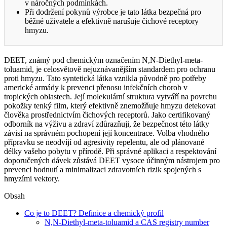
v náročných podmínkách.
Při dodržení pokynů výrobce je tato látka bezpečná pro
běžné uživatele a efektivně narušuje čichové receptory
hmyzu.
DEET, známý pod chemickým označením N,N-Diethyl-meta-
toluamid, je celosvětově nejuznávanějším standardem pro ochranu
proti hmyzu. Tato syntetická látka vznikla původně pro potřeby
americké armády k prevenci přenosu infekčních chorob v
tropických oblastech. Její molekulární struktura vytváří na povrchu
pokožky tenký film, který efektivně znemožňuje hmyzu detekovat
člověka prostřednictvím čichových receptorů. Jako certifikovaný
odborník na výživu a zdraví zdůrazňuji, že bezpečnost této látky
závisí na správném pochopení její koncentrace. Volba vhodného
přípravku se neodvíjí od agresivity repelentu, ale od plánované
délky vašeho pobytu v přírodě. Při správné aplikaci a respektování
doporučených dávek zůstává DEET vysoce účinným nástrojem pro
prevenci bodnutí a minimalizaci zdravotních rizik spojených s
hmyzími vektory.
Obsah
Co je to DEET? Definice a chemický profil
N,N-Diethyl-meta-toluamid a CAS registry number