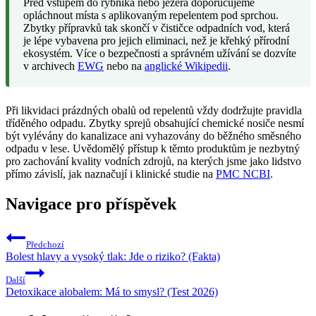
Před vstupem do rybníka nebo jezera doporučujeme
opláchnout místa s aplikovaným repelentem pod sprchou.
Zbytky přípravků tak skončí v čističce odpadních vod, která
je lépe vybavena pro jejich eliminaci, než je křehký přírodní
ekosystém. Více o bezpečnosti a správném užívání se dozvíte
v archivech
EWG
nebo na
anglické Wikipedii
.
Při likvidaci prázdných obalů od repelentů vždy dodržujte pravidla
tříděného odpadu. Zbytky sprejů obsahující chemické nosiče nesmí
být vylévány do kanalizace ani vyhazovány do běžného směsného
odpadu v lese. Uvědomělý přístup k těmto produktům je nezbytný
pro zachování kvality vodních zdrojů, na kterých jsme jako lidstvo
přímo závislí, jak naznačují i klinické studie na
PMC NCBI
.
Navigace pro příspěvek
Předchozí
Bolest hlavy a vysoký tlak: Jde o riziko? (Fakta)
Další
Detoxikace alobalem: Má to smysl? (Test 2026)