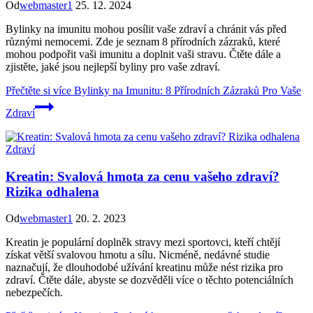
Od
webmaster1
25. 12. 2024
Bylinky na imunitu mohou posílit vaše zdraví a chránit vás před
různými nemocemi. Zde je seznam 8 přírodních zázraků, které
mohou podpořit vaši imunitu a doplnit vaši stravu. Čtěte dále a
zjistěte, jaké jsou nejlepší byliny pro vaše zdraví.
Přečtěte si více
Bylinky na Imunitu: 8 Přírodních Zázraků Pro Vaše
Zdraví
Zdraví
Kreatin: Svalová hmota za cenu vašeho zdraví?
Rizika odhalena
Od
webmaster1
20. 2. 2023
Kreatin je populární doplněk stravy mezi sportovci, kteří chtějí
získat větší svalovou hmotu a sílu. Nicméně, nedávné studie
naznačují, že dlouhodobé užívání kreatinu může nést rizika pro
zdraví. Čtěte dále, abyste se dozvěděli více o těchto potenciálních
nebezpečích.