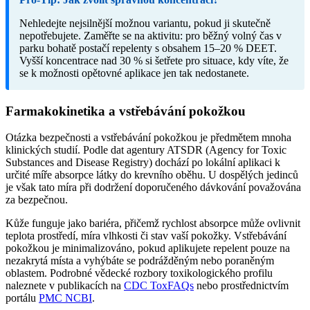
Nehledejte nejsilnější možnou variantu, pokud ji skutečně
nepotřebujete. Zaměřte se na aktivitu: pro běžný volný čas v
parku bohatě postačí repelenty s obsahem 15–20 % DEET.
Vyšší koncentrace nad 30 % si šetřete pro situace, kdy víte, že
se k možnosti opětovné aplikace jen tak nedostanete.
Farmakokinetika a vstřebávání pokožkou
Otázka bezpečnosti a vstřebávání pokožkou je předmětem mnoha
klinických studií. Podle dat agentury ATSDR (Agency for Toxic
Substances and Disease Registry) dochází po lokální aplikaci k
určité míře absorpce látky do krevního oběhu. U dospělých jedinců
je však tato míra při dodržení doporučeného dávkování považována
za bezpečnou.
Kůže funguje jako bariéra, přičemž rychlost absorpce může ovlivnit
teplota prostředí, míra vlhkosti či stav vaší pokožky. Vstřebávání
pokožkou je minimalizováno, pokud aplikujete repelent pouze na
nezakrytá místa a vyhýbáte se podrážděným nebo poraněným
oblastem. Podrobné vědecké rozbory toxikologického profilu
naleznete v publikacích na
CDC ToxFAQs
nebo prostřednictvím
portálu
PMC NCBI
.