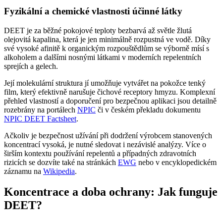
Fyzikální a chemické vlastnosti účinné látky
DEET je za běžné pokojové teploty bezbarvá až světle žlutá
olejovitá kapalina, která je jen minimálně rozpustná ve vodě. Díky
své vysoké afinitě k organickým rozpouštědlům se výborně mísí s
alkoholem a dalšími nosnými látkami v moderních repelentních
sprejích a gelech.
Její molekulární struktura jí umožňuje vytvářet na pokožce tenký
film, který efektivně narušuje čichové receptory hmyzu. Komplexní
přehled vlastností a doporučení pro bezpečnou aplikaci jsou detailně
rozebrány na portálech
NPIC
či v českém překladu dokumentu
NPIC DEET Factsheet
.
Ačkoliv je bezpečnost užívání při dodržení výrobcem stanovených
koncentrací vysoká, je nutné sledovat i nezávislé analýzy. Více o
širším kontextu používání repelentů a případných zdravotních
rizicích se dozvíte také na stránkách
EWG
nebo v encyklopedickém
záznamu na
Wikipedia
.
Koncentrace a doba ochrany: Jak funguje
DEET?