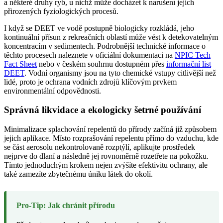
a některé druhy ryb, u nichž může docházet k narušení jejich
přirozených fyziologických procesů.
I když se DEET ve vodě postupně biologicky rozkládá, jeho
kontinuální přísun z rekreačních oblastí může vést k detekovatelným
koncentracím v sedimentech. Podrobnější technické informace o
těchto procesech naleznete v oficiální dokumentaci na
NPIC Tech
Fact Sheet
nebo v českém souhrnu dostupném přes
informační list
DEET
. Vodní organismy jsou na tyto chemické vstupy citlivější než
lidé, proto je ochrana vodních zdrojů klíčovým prvkem
environmentální odpovědnosti.
Správná likvidace a ekologicky šetrné používání
Minimalizace splachování repelentů do přírody začíná již způsobem
jejich aplikace. Místo rozprašování repelentu přímo do vzduchu, kde
se část aerosolu nekontrolovaně rozptýlí, aplikujte prostředek
nejprve do dlaní a následně jej rovnoměrně rozetřete na pokožku.
Tímto jednoduchým krokem nejen zvýšíte efektivitu ochrany, ale
také zamezíte zbytečnému úniku látek do okolí.
Pro-Tip: Jak chránit přírodu