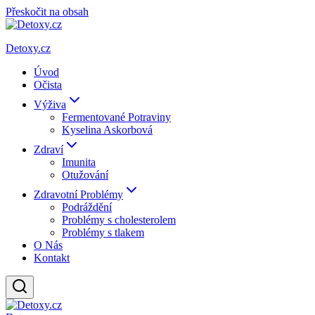
Přeskočit na obsah
Detoxy.cz
Úvod
Očista
Výživa
Fermentované Potraviny
Kyselina Askorbová
Zdraví
Imunita
Otužování
Zdravotní Problémy
Podráždění
Problémy s cholesterolem
Problémy s tlakem
O Nás
Kontakt