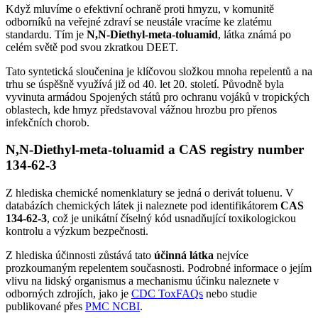
Když mluvíme o efektivní ochraně proti hmyzu, v komunitě
odborníků na veřejné zdraví se neustále vracíme ke zlatému
standardu. Tím je
N,N-Diethyl-meta-toluamid
, látka známá po
celém světě pod svou zkratkou DEET.
Tato syntetická sloučenina je klíčovou složkou mnoha repelentů a na
trhu se úspěšně využívá již od 40. let 20. století. Původně byla
vyvinuta armádou Spojených států pro ochranu vojáků v tropických
oblastech, kde hmyz představoval vážnou hrozbu pro přenos
infekčních chorob.
N,N-Diethyl-meta-toluamid a CAS registry number
134-62-3
Z hlediska chemické nomenklatury se jedná o derivát toluenu. V
databázích chemických látek ji naleznete pod identifikátorem
CAS
134-62-3
, což je unikátní číselný kód usnadňující toxikologickou
kontrolu a výzkum bezpečnosti.
Z hlediska účinnosti zůstává tato
účinná látka
nejvíce
prozkoumaným repelentem současnosti. Podrobné informace o jejím
vlivu na lidský organismus a mechanismu účinku naleznete v
odborných zdrojích, jako je
CDC ToxFAQs
nebo studie
publikované přes
PMC NCBI
.