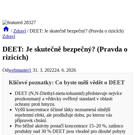
/
Zdraví
/
DEET: Je skutečně bezpečný? (Pravda o rizicích)
Zdraví
DEET: Je skutečně bezpečný? (Pravda o
rizicích)
Od
webmaster1
31. 3. 2022
24. 6. 2026
Klíčové poznatky: Co byste měli vědět o DEET
DEET (N,N-Diethyl-meta-toluamid) představuje nejvíce
prozkoumaný a vědecky ověřený standard v oblasti
ochrany proti hmyzu.
Vyšší koncentrace účinné látky neznamená silnější
repelentní efekt, ale prodlužuje dobu, po kterou vás
přípravek chrání.
Pro běžné aktivity postačí koncentrace 15–20 %, zatímco
produkty nad 30 % DEET jsou vhodné pro dlouhé pobyty