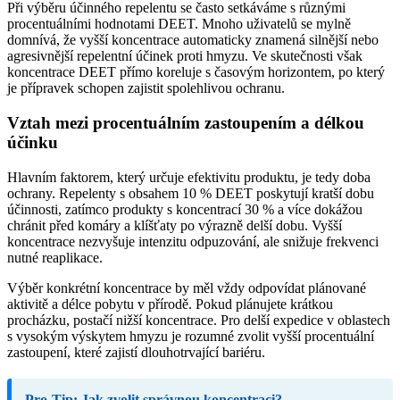
Při výběru účinného repelentu se často setkáváme s různými
procentuálními hodnotami DEET. Mnoho uživatelů se mylně
domnívá, že vyšší koncentrace automaticky znamená silnější nebo
agresivnější repelentní účinek proti hmyzu. Ve skutečnosti však
koncentrace DEET přímo koreluje s časovým horizontem, po který
je přípravek schopen zajistit spolehlivou ochranu.
Vztah mezi procentuálním zastoupením a délkou
účinku
Hlavním faktorem, který určuje efektivitu produktu, je tedy doba
ochrany. Repelenty s obsahem 10 % DEET poskytují kratší dobu
účinnosti, zatímco produkty s koncentrací 30 % a více dokážou
chránit před komáry a klíšťaty po výrazně delší dobu. Vyšší
koncentrace nezvyšuje intenzitu odpuzování, ale snižuje frekvenci
nutné reaplikace.
Výběr konkrétní koncentrace by měl vždy odpovídat plánované
aktivitě a délce pobytu v přírodě. Pokud plánujete krátkou
procházku, postačí nižší koncentrace. Pro delší expedice v oblastech
s vysokým výskytem hmyzu je rozumné zvolit vyšší procentuální
zastoupení, které zajistí dlouhotrvající bariéru.
Pro-Tip: Jak zvolit správnou koncentraci?