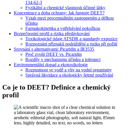
134-62-3
Fyzikální a chemické vlastnosti účinné látky
Koncentrace a doba ochrany: Jak funguje DEET?
Vztah mezi procentuálním zastoupením a délkou
účinku
Farmakokinetika a vstřebávání pokožkou
Bezpečnostní profil a rizika předávkování
Toxikologické údaje ATSDR a standardy expozice
Rozpoznání příznaků podráždění a rizika při požití
Srovnání s alternativami: Picaridin a IR3535
Proč zvolit DEET vs. Picaridin
Rozdíly v mechanismu účinku a toleranci
Environmentální dopad a ekotoxikologie
Rozpustnost ve vodě a vliv na vodní organismy
Správná likvidace a ekologicky šetrné používání
Co je to DEET? Definice a chemický
profil