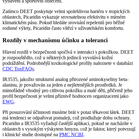
vybavení a sportovní oblečení.
Zatímco DEET poskytuje velmi spolehlivou bariéru v tropických
oblastech, Picaridin vykazuje srovnatelnou efektivitu v mírném
klimatickém pásu. Pokud hledáte srovnání repelentů pro běžné
rodinné výlety, Picaridin často vítězí v uživatelském komfortu.
Rozdíly v mechanismu účinku a toleranci
Hlavní rozdíl v bezpečnosti spočívá v interakci s pokožkou. DEET
je rozpouštědlo, což u některých jedinců vyvolává kožní
podráždění. Podrobnější toxikologické profily naleznete v databázi
CDC ToxFAQs
.
IR3535, jakožto strukturní analog přirozené aminokyseliny beta-
alaninu, je považován za jeden z nejšetrnějších prostředků. Je
mimořádně vhodný pro citlivou pokožku a malé děti, přičemž jeho
profil bezpečnosti je velmi příznivě hodnocen organizacemi jako
EWG
.
Při posuzování účinnosti musíme brát v potaz těkavost látek. DEET
má tendenci se odpařovat pomaleji, což prodlužuje dobu ochrany.
Picaridin a IR3535 vyžadují častější aplikaci, pokud se nacházíte v
oblastech s vysokým výskytem hmyzu, což je faktor, který potvrzují
i klinické studie dostupné na
PMC NCBI
.