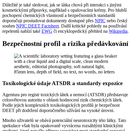
Důležité je také sledovat, jak se látka chová při interakci s jinými
kosmetickými přípravky, například s opalovacími krémy. Pro hlubší
pochopení chemických vlastností a bezpečnostních standardů
doporučuji prostudovat dokumenty dostupné přes
NPIC
nebo český
souhrn
NPIC DEET Factsheet
. Další kritické pohledy na používání
repelentů nabízí také
EWG
či encyklopedický přehled na
Wikipedia
.
Bezpečnostní profil a rizika předávkování
Toxikologické údaje ATSDR a standardy expozice
Agentura pro registr toxických látek a nemocí (ATSDR) představuje
celosvětovou autoritu v oblasti hodnocení rizik chemických látek.
Podle jejich komplexních toxikologických profilů je bezpečnost
DEET při dodržení doporučeného užívání na vysoké úrovni.
Mnoho uživatelů se obává potenciální neurotoxicity této látky. Tato
spekulace však byla opakovaně vyvrácena rozsáhlými klinickými
studiemi, které nenašly přímou souvislost mezi standardní expozicí