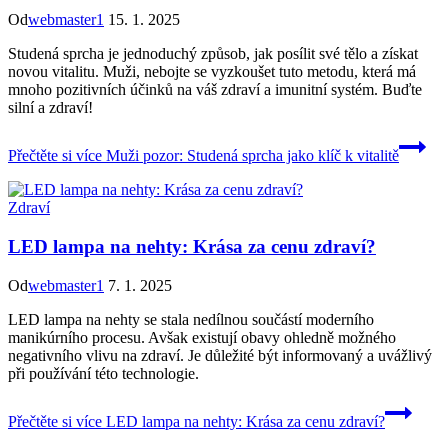
Od
webmaster1
15. 1. 2025
Studená sprcha je jednoduchý způsob, jak posílit své tělo a získat
novou vitalitu. Muži, nebojte se vyzkoušet tuto metodu, která má
mnoho pozitivních účinků na váš zdraví a imunitní systém. Buďte
silní a zdraví!
Přečtěte si více
Muži pozor: Studená sprcha jako klíč k vitalitě
Zdraví
LED lampa na nehty: Krása za cenu zdraví?
Od
webmaster1
7. 1. 2025
LED lampa na nehty se stala nedílnou součástí moderního
manikúrního procesu. Avšak existují obavy ohledně možného
negativního vlivu na zdraví. Je důležité být informovaný a uvážlivý
při používání této technologie.
Přečtěte si více
LED lampa na nehty: Krása za cenu zdraví?