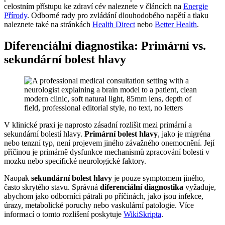
celostním přístupu ke zdraví cév naleznete v článcích na
Energie
Přírody
. Odborné rady pro zvládání dlouhodobého napětí a tlaku
naleznete také na stránkách
Health Direct
nebo
Better Health
.
Diferenciální diagnostika: Primární vs.
sekundární bolest hlavy
V klinické praxi je naprosto zásadní rozlišit mezi primární a
sekundární bolestí hlavy.
Primární bolest hlavy
, jako je migréna
nebo tenzní typ, není projevem jiného závažného onemocnění. Její
příčinou je primárně dysfunkce mechanismů zpracování bolesti v
mozku nebo specifické neurologické faktory.
Naopak
sekundární bolest hlavy
je pouze symptomem jiného,
často skrytého stavu. Správná
diferenciální diagnostika
vyžaduje,
abychom jako odborníci pátrali po příčinách, jako jsou infekce,
úrazy, metabolické poruchy nebo vaskulární patologie. Více
informací o tomto rozlišení poskytuje
WikiSkripta
.