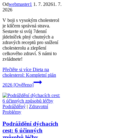
Od
webmaster1
1. 7. 2026
1. 7.
2026
V boji s vysokým cholesterol
je klíčem správná strava.
Sestavte si svůj 7denní
jídelníček plný chutných a
zdravých receptů pro snížení
cholesterolu a zlepšení
celkového zdraví. S námi to
zvládnete!
Přečtěte si více
Dieta na
cholesterol: Kompletní plán
2026 [Ověřeno]
Podrážděný
|
Zdravotní
Problémy
Podráždění dýchacích
cest: 6 účinných
způsobů léčby