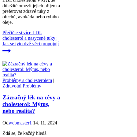
LDL cholesterolu v krvi. Je
důležité omezit jejich příjem a
preferovat zdravé tuky z
ořechů, avokáda nebo rybího
oleje.
Přečtěte si více
LDL
cholesterol a nasycené tuky:
Jak se tyto dvě věci propojují
Problémy s cholesterolem
|
Zdravotní Problémy
Zázračný lék na cévy a
cholesterol: Mýtus,
nebo realita?
Od
webmaster1
14. 11. 2024
Zdá se, že každý hledá