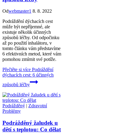
Od
webmaster1
8. 8. 2022
Podráždění dýchacích cest
může být nepříjemné, ale
existuje několik účinných
způsobů léčby. Od odpočinku
až po použití inhalátoru, v
tomto článku vám představíme
6 efektivních metod, které vám
pomohou zmírnit své potíže.
Přečtěte si více
Podráždění
dýchacích cest: 6 účinných
způsobů léčby
Podrážděný
|
Zdravotní
Problémy
Podrážděný žaludek u
dětí s teplotou: Co dělat