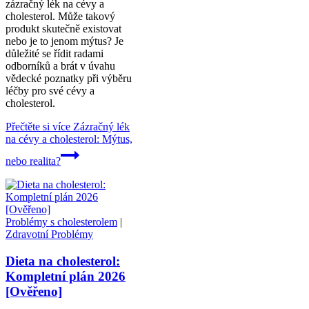
zázračný lék na cévy a
cholesterol. Může takový
produkt skutečně existovat
nebo je to jenom mýtus? Je
důležité se řídit radami
odborníků a brát v úvahu
vědecké poznatky při výběru
léčby pro své cévy a
cholesterol.
Přečtěte si více
Zázračný lék
na cévy a cholesterol: Mýtus,
nebo realita?
Problémy s cholesterolem
|
Zdravotní Problémy
Dieta na cholesterol:
Kompletní plán 2026
[Ověřeno]