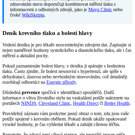
zdravotním stavu doporučuji kombinovat měření tlaku s
informacemi z odborných zdrojů, jako je
Mayo Clinic
nebo
české
WikiSkripta
.
Deník krevního tlaku a bolestí hlavy
Vedení deníku je pro lékaře neocenitelným zdrojem dat. Zapisujte si
nejen naměřené hodnoty systolického a diastolického tlaku, ale i čas
měření a aktuální pocity.
Pokud zaznamenáte bolest hlavy, v deníku ji spárujte s hodnotou
tlaku. Často zjistíte, že bolest nesouvisí s hypertenzí, ale spíše s
dehydratací, únavou nebo nevhodným stravováním, což detailněji
rozebírají odborníci na
Energie přírody
.
Důsledná
prevence
spočívá v identifikaci spouštěčů. Další
informace o vlivu životního stylu na vaskulární potíže naleznete na
portálech
NINDS
,
Cleveland Clinic
,
Health Direct
či
Better Health
.
Pravidelný záznam vám poskytne jasný obraz o tom, zda jsou vaše
potíže spojené s krevním oběhem. Pokud deník ukáže opakované
vysoké hodnoty, je čas vyhledat lékaře a zahájit cílenou léčbu.
Pamatujte, že zdraví není cílová stanice, ale neustálý proces péče.