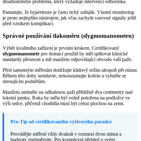
dlouhodobého problému, který vyžaduje intervenci odborníka.
Pamatujte, že hypertenze je často tichý zabiják. Vlastní monitoring
je proto nejlepším nástrojem, jak včas zachytit varovné signály ještě
před vznikem komplikací.
Správné používání tlakoměru (sfygmomanometru)
Výběr kvalitního zařízení je prvním krokem. Certifikovaný
sfygmomanometr
pro domácí použití by měl splňovat klinické
standardy přesnosti a mít manžetu odpovídající obvodu vaší paže.
Před samotným měřením dodržujte klidový režim alespoň pět minut.
Během této doby nemluvte, nekonzumujte kofein a vyhněte se
stresujícím podnětům.
Manžetu umístěte na odhalenou paži přibližně dva centimetry nad
loketní jamku. Ruka by měla být volně položena na podložce ve
výši srdce, přičemž chodidla musí být celou plochou na zemi.
Pro-Tip od certifikovaného výživového poradce
Provádějte měření vždy dvakrát v rozmezí dvou minut a
hodnoty zprůměrujte. Pro komplexní přehled o svém