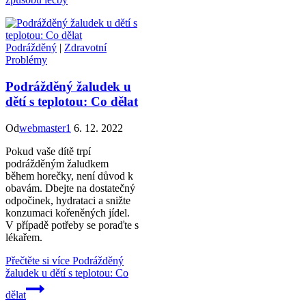
Podrážděný
|
Zdravotní
Problémy
Podrážděný žaludek u
dětí s teplotou: Co dělat
Od
webmaster1
6. 12. 2022
Pokud vaše dítě trpí
podrážděným žaludkem
během horečky, není důvod k
obavám. Dbejte na dostatečný
odpočinek, hydrataci a snižte
konzumaci kořeněných jídel.
V případě potřeby se poraďte s
lékařem.
Přečtěte si více
Podrážděný
žaludek u dětí s teplotou: Co
dělat