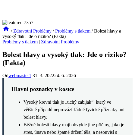
/
Zdravotní Problémy
/
Problémy s tlakem
/
Bolest hlavy a
vysoký tlak: Jde o riziko? (Fakta)
Problémy s tlakem
|
Zdravotní Problémy
Bolest hlavy a vysoký tlak: Jde o riziko?
(Fakta)
Od
webmaster1
31. 3. 2022
24. 6. 2026
Hlavní poznatky v kostce
Vysoký krevní tlak je „tichý zabiják“, který ve
většině případů neprovází žádné fyzické příznaky ani
bolest hlavy.
Běžné bolesti hlavy mají obvykle jiné příčiny, jako je
stres, únava nebo špatné držení těla, a nesouvisí s