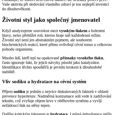
Vaše aktivita při sledování vlastního zdraví je tou nejlepší investicí
do dlouhověkosti.
Životní styl jako společný jmenovatel
Když analyzujeme souvislost mezi
vysokým tlakem
a bolestmi
hlavy, nelze přehlížet roli, kterou hraje náš každodenní režim.
Životní styl není jen abstraktním pojmem, ale souborem
biochemických reakcí, které přímo ovlivňují cévní tonus a celkovou
pohodu organismu.
Mnoho lidí, kteří trpí na opakované
příznaky vysokého tlaku
,
často ignoruje fakt, že jejich návyky působí jako katalyzátor.
Identifikace těchto spouštěčů je prvním krokem k dlouhodobé
stabilitě.
Vliv sodíku a hydratace na cévní systém
Příjem
sodíku
je jedním z nejvíce diskutovaných faktorů v oblasti
prevence hypertenze. Nadměrná konzumace soli vede k zadržování
tekutin, což zvyšuje objem krve v oběhovém systému a vyvíjí
nežádoucí tlak na stěny tepen.
Dalším kritickým faktorem je
hydratace
. I mírná dehydratace může