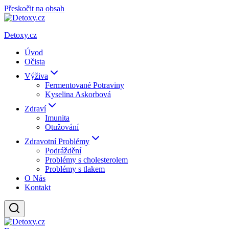
Přeskočit na obsah
Detoxy.cz
Úvod
Očista
Výživa
Fermentované Potraviny
Kyselina Askorbová
Zdraví
Imunita
Otužování
Zdravotní Problémy
Podráždění
Problémy s cholesterolem
Problémy s tlakem
O Nás
Kontakt