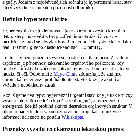
signály. Jedním z nejobávanějších scénářů je hypertenzní krize, stav,
který vyžaduje okamžitou pozornost odborníků.
Definice hypertenzní krize
Hypertenzní krize je definována jako extrémní vzestup krevního
tlaku, který může vést k bezprostřednímu ohrožení života. V
medicínské praxi se obvykle hovoří o hodnotách systolického tlaku
nad 180 mmHg nebo diastolického nad 120 mmHg.
Tento stav není pouze o vysokých číslech na tlakoměru. Zásadním
aspektem je přítomnost takzvaného orgánového poškození, kdy
prudký nárůst tlaku začne negativně ovlivňovat funkci srdce, ledvin,
mozku či očí. Odborníci z
Mayo Clinic
zdůrazňují, že zatímco
chronická hypertenze probíhá dlouho skrytě, krize je akutní a
vyžaduje neodkladný zásah.
Rozlišujeme dva typy: hypertenzní urgentní stav, kdy je tlak kriticky
vysoký, ale zatím nedošlo k poškození orgánů, a hypertenzní
emergenci, kde již probíhá aktivní destrukce orgánových struktur. V
obou případech jde o vážnou zdravotní komplikaci, o níž více
informací naleznete na portálu
Wikiskripta
.
Příznaky vyžadující okamžitou lékařskou pomoc