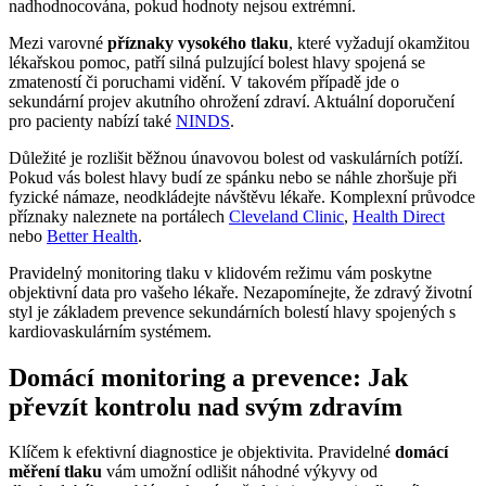
nadhodnocována, pokud hodnoty nejsou extrémní.
Mezi varovné
příznaky vysokého tlaku
, které vyžadují okamžitou
lékařskou pomoc, patří silná pulzující bolest hlavy spojená se
zmateností či poruchami vidění. V takovém případě jde o
sekundární projev akutního ohrožení zdraví. Aktuální doporučení
pro pacienty nabízí také
NINDS
.
Důležité je rozlišit běžnou únavovou bolest od vaskulárních potíží.
Pokud vás bolest hlavy budí ze spánku nebo se náhle zhoršuje při
fyzické námaze, neodkládejte návštěvu lékaře. Komplexní průvodce
příznaky naleznete na portálech
Cleveland Clinic
,
Health Direct
nebo
Better Health
.
Pravidelný monitoring tlaku v klidovém režimu vám poskytne
objektivní data pro vašeho lékaře. Nezapomínejte, že zdravý životní
styl je základem prevence sekundárních bolestí hlavy spojených s
kardiovaskulárním systémem.
Domácí monitoring a prevence: Jak
převzít kontrolu nad svým zdravím
Klíčem k efektivní diagnostice je objektivita. Pravidelné
domácí
měření tlaku
vám umožní odlišit náhodné výkyvy od