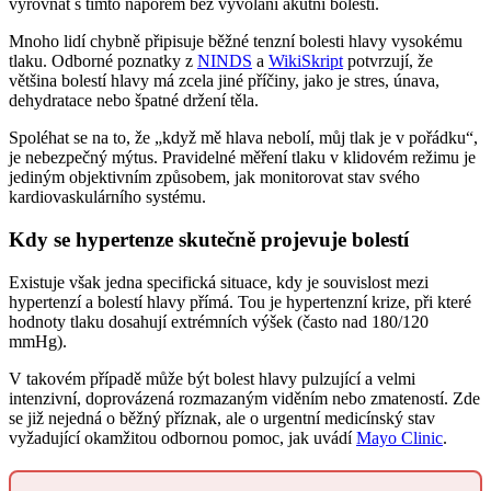
vyrovnat s tímto náporem bez vyvolání akutní bolesti.
Mnoho lidí chybně připisuje běžné tenzní bolesti hlavy vysokému
tlaku. Odborné poznatky z
NINDS
a
WikiSkript
potvrzují, že
většina bolestí hlavy má zcela jiné příčiny, jako je stres, únava,
dehydratace nebo špatné držení těla.
Spoléhat se na to, že „když mě hlava nebolí, můj tlak je v pořádku“,
je nebezpečný mýtus. Pravidelné měření tlaku v klidovém režimu je
jediným objektivním způsobem, jak monitorovat stav svého
kardiovaskulárního systému.
Kdy se hypertenze skutečně projevuje bolestí
Existuje však jedna specifická situace, kdy je souvislost mezi
hypertenzí a bolestí hlavy přímá. Tou je hypertenzní krize, při které
hodnoty tlaku dosahují extrémních výšek (často nad 180/120
mmHg).
V takovém případě může být bolest hlavy pulzující a velmi
intenzivní, doprovázená rozmazaným viděním nebo zmateností. Zde
se již nejedná o běžný příznak, ale o urgentní medicínský stav
vyžadující okamžitou odbornou pomoc, jak uvádí
Mayo Clinic
.