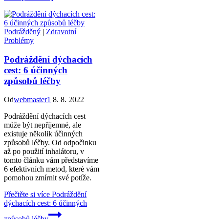
Podrážděný
|
Zdravotní
Problémy
Podráždění dýchacích
cest: 6 účinných
způsobů léčby
Od
webmaster1
8. 8. 2022
Podráždění dýchacích cest
může být nepříjemné, ale
existuje několik účinných
způsobů léčby. Od odpočinku
až po použití inhalátoru, v
tomto článku vám představíme
6 efektivních metod, které vám
pomohou zmírnit své potíže.
Přečtěte si více
Podráždění
dýchacích cest: 6 účinných
způsobů léčby