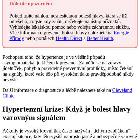
Důležité upozornění
Pokud trpíte náhlou, nesnesitelnou bolestí hlavy, která se liší
od všeho, co jste kdy zažili, nečekejte na ústup příznaků.
Vyhledejte lékařskou pomoc nebo volejte záchrannou službu.
Více informací o prevenci bolestí hlavy naleznete na
Energie
Přírody
nebo portálech
Health Direct
a
Better Health
.
Pochopení toho, že hypertenze je ve většině případů
asymptomatická, je klíčem k prevenci. Zaměřte se na zdravý
jídelníček, pohyb a pravidelné preventivní prohlídky, místo čekání
na signály, které vaše tělo při vysokém tlaku pravděpodobně nikdy
nevyšle.
Další informace o diagnostice a léčbě naleznete také na
Cleveland
Clinic
.
Hypertenzní krize: Když je bolest hlavy
varovným signálem
Ačkoliv je vysoký krevní tlak často nazýván „tichým zabijákem“,
existují situace, kdy tělo vysílá naprosto jasné a nebezpečné varovné