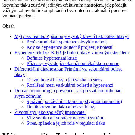
krevního tlaku zůstává jediným efektivním nástrojem, jak předejít
vážným zdravotním komplikacím bez ohledu na aktuální pocitové
vnímání pacienta.
Obsah
Mýty vs. realita: Způsobuje vysoký krevní tlak bolest hlavy?
Proč chronická hypertenze obvykle nebolí
Kdy se hypertenze skutečně projevuje bolestí
Hypertenzní krize: Když je bolest hlavy varovným signálem
Definice hypertenzní krize
Příznaky vyžadující okamžitou lékařskou pomoc
Diferenciální diagnostika: Primární vs. sekundární bolest
hlavy
Tenzní bolest hlavy a její vazba na stres
Rozlišení mezi vaskulární bolestí a hypertenzí
Domácí monitoring a prevence: Jak převzít kontrolu nad
svým zdravím
Správné používání tlakoměru (sfygmomanometru)
Deník krevního tlaku a bolestí hlavy
Životní styl jako společný jmenovatel
Vliv sodíku a hydratace na cévní systém
Stres, spánek a jejich role v regulaci tlaku