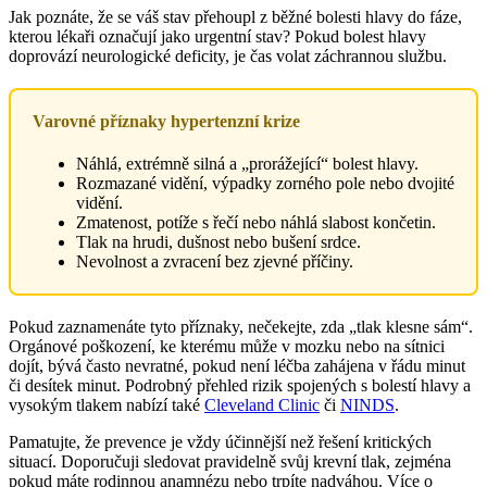
Jak poznáte, že se váš stav přehoupl z běžné bolesti hlavy do fáze,
kterou lékaři označují jako urgentní stav? Pokud bolest hlavy
doprovází neurologické deficity, je čas volat záchrannou službu.
Varovné příznaky hypertenzní krize
Náhlá, extrémně silná a „prorážející“ bolest hlavy.
Rozmazané vidění, výpadky zorného pole nebo dvojité
vidění.
Zmatenost, potíže s řečí nebo náhlá slabost končetin.
Tlak na hrudi, dušnost nebo bušení srdce.
Nevolnost a zvracení bez zjevné příčiny.
Pokud zaznamenáte tyto příznaky, nečekejte, zda „tlak klesne sám“.
Orgánové poškození, ke kterému může v mozku nebo na sítnici
dojít, bývá často nevratné, pokud není léčba zahájena v řádu minut
či desítek minut. Podrobný přehled rizik spojených s bolestí hlavy a
vysokým tlakem nabízí také
Cleveland Clinic
či
NINDS
.
Pamatujte, že prevence je vždy účinnější než řešení kritických
situací. Doporučuji sledovat pravidelně svůj krevní tlak, zejména
pokud máte rodinnou anamnézu nebo trpíte nadváhou. Více o