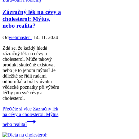
Zázračný lék na cévy a
cholesterol: Mýtus,
nebo realita?
Od
webmaster1
14. 11. 2024
Zdá se, že každý hledá
zázračný lék na cévy a
cholesterol. Může takový
produkt skutečně existovat
nebo je to jenom mýtus? Je
důležité se řídit radami
odborníků a brát v úvahu
vědecké poznatky při výběru
léčby pro své cévy a
cholesterol.
Přečtěte si více
Zázračný lék
na cévy a cholesterol: Mýtus,
nebo realita?