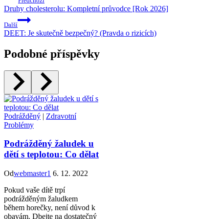
Předchozí
Druhy cholesterolu: Kompletní průvodce [Rok 2026]
Další
DEET: Je skutečně bezpečný? (Pravda o rizicích)
Podobné příspěvky
Podrážděný
|
Zdravotní
Problémy
Podrážděný žaludek u
dětí s teplotou: Co dělat
Od
webmaster1
6. 12. 2022
Pokud vaše dítě trpí
podrážděným žaludkem
během horečky, není důvod k
obavám. Dbejte na dostatečný