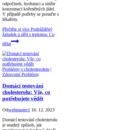
odpočinek, hydrataci a snižte
konzumaci kořeněných jídel.
V případě potřeby se poraďte s
lékařem.
Přečtěte si více
Podrážděný
žaludek u dětí s teplotou: Co
dělat
Problémy s cholesterolem
|
Zdravotní Problémy
Domácí testování
cholesterolu: Vše, co
potřebujete vědět
Od
webmaster1
16. 12. 2023
Domácí testování cholesterolu
je snadný způsob, jak