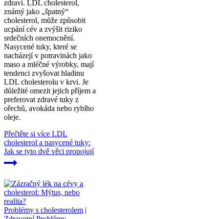
zdraví. LDL cholesterol,
známý jako „špatný“
cholesterol, může způsobit
ucpání cév a zvýšit riziko
srdečních onemocnění.
Nasycené tuky, které se
nacházejí v potravinách jako
maso a mléčné výrobky, mají
tendenci zvyšovat hladinu
LDL cholesterolu v krvi. Je
důležité omezit jejich příjem a
preferovat zdravé tuky z
ořechů, avokáda nebo rybího
oleje.
Přečtěte si více
LDL
cholesterol a nasycené tuky:
Jak se tyto dvě věci propojují
Problémy s cholesterolem
|
Zdravotní Problémy