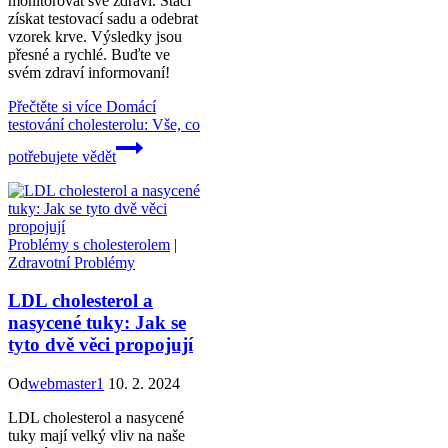
monitorovat své zdraví. Stačí
získat testovací sadu a odebrat
vzorek krve. Výsledky jsou
přesné a rychlé. Buďte ve
svém zdraví informovaní!
Přečtěte si více
Domácí
testování cholesterolu: Vše, co
potřebujete vědět
Problémy s cholesterolem
|
Zdravotní Problémy
LDL cholesterol a
nasycené tuky: Jak se
tyto dvě věci propojují
Od
webmaster1
10. 2. 2024
LDL cholesterol a nasycené
tuky mají velký vliv na naše