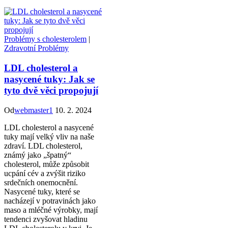
Problémy s cholesterolem
|
Zdravotní Problémy
LDL cholesterol a
nasycené tuky: Jak se
tyto dvě věci propojují
Od
webmaster1
10. 2. 2024
LDL cholesterol a nasycené
tuky mají velký vliv na naše
zdraví. LDL cholesterol,
známý jako „špatný“
cholesterol, může způsobit
ucpání cév a zvýšit riziko
srdečních onemocnění.
Nasycené tuky, které se
nacházejí v potravinách jako
maso a mléčné výrobky, mají
tendenci zvyšovat hladinu