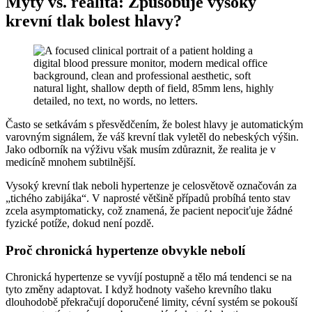
Mýty vs. realita: Způsobuje vysoký
krevní tlak bolest hlavy?
Často se setkávám s přesvědčením, že bolest hlavy je automatickým
varovným signálem, že váš krevní tlak vyletěl do nebeských výšin.
Jako odborník na výživu však musím zdůraznit, že realita je v
medicíně mnohem subtilnější.
Vysoký krevní tlak neboli hypertenze je celosvětově označován za
„tichého zabijáka“. V naprosté většině případů probíhá tento stav
zcela asymptomaticky, což znamená, že pacient nepociťuje žádné
fyzické potíže, dokud není pozdě.
Proč chronická hypertenze obvykle nebolí
Chronická hypertenze se vyvíjí postupně a tělo má tendenci se na
tyto změny adaptovat. I když hodnoty vašeho krevního tlaku
dlouhodobě překračují doporučené limity, cévní systém se pokouší