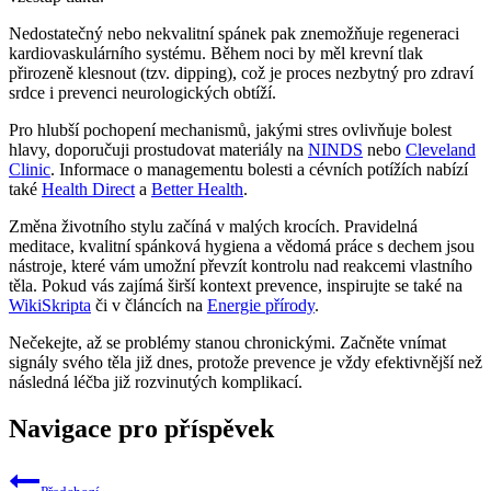
Nedostatečný nebo nekvalitní spánek pak znemožňuje regeneraci
kardiovaskulárního systému. Během noci by měl krevní tlak
přirozeně klesnout (tzv. dipping), což je proces nezbytný pro zdraví
srdce i prevenci neurologických obtíží.
Pro hlubší pochopení mechanismů, jakými stres ovlivňuje bolest
hlavy, doporučuji prostudovat materiály na
NINDS
nebo
Cleveland
Clinic
. Informace o managementu bolesti a cévních potížích nabízí
také
Health Direct
a
Better Health
.
Změna životního stylu začíná v malých krocích. Pravidelná
meditace, kvalitní spánková hygiena a vědomá práce s dechem jsou
nástroje, které vám umožní převzít kontrolu nad reakcemi vlastního
těla. Pokud vás zajímá širší kontext prevence, inspirujte se také na
WikiSkripta
či v článcích na
Energie přírody
.
Nečekejte, až se problémy stanou chronickými. Začněte vnímat
signály svého těla již dnes, protože prevence je vždy efektivnější než
následná léčba již rozvinutých komplikací.
Navigace pro příspěvek