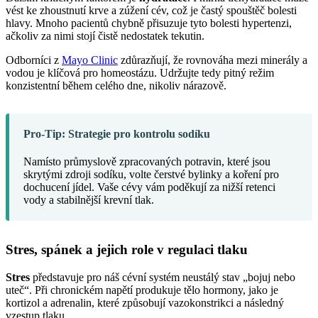
vést ke zhoustnutí krve a zúžení cév, což je častý spouštěč bolesti
hlavy. Mnoho pacientů chybně přisuzuje tyto bolesti hypertenzi,
ačkoliv za nimi stojí čistě nedostatek tekutin.
Odborníci z
Mayo Clinic
zdůrazňují, že rovnováha mezi minerály a
vodou je klíčová pro homeostázu. Udržujte tedy pitný režim
konzistentní během celého dne, nikoliv nárazově.
Pro-Tip: Strategie pro kontrolu sodíku
Namísto průmyslově zpracovaných potravin, které jsou
skrytými zdroji sodíku, volte čerstvé bylinky a koření pro
dochucení jídel. Vaše cévy vám poděkují za nižší retenci
vody a stabilnější krevní tlak.
Stres, spánek a jejich role v regulaci tlaku
Stres
představuje pro náš cévní systém neustálý stav „bojuj nebo
uteč“. Při chronickém napětí produkuje tělo hormony, jako je
kortizol a adrenalin, které způsobují vazokonstrikci a následný
vzestup tlaku.