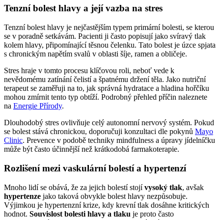
Tenzní bolest hlavy a její vazba na stres
Tenzní bolest hlavy je nejčastějším typem primární bolesti, se kterou
se v poradně setkávám. Pacienti ji často popisují jako svíravý tlak
kolem hlavy, připomínající těsnou čelenku. Tato bolest je úzce spjata
s chronickým napětím svalů v oblasti šíje, ramen a obličeje.
Stres hraje v tomto procesu klíčovou roli, neboť vede k
nevědomému zatínání čelistí a špatnému držení těla. Jako nutriční
terapeut se zaměřuji na to, jak správná hydratace a hladina hořčíku
mohou zmírnit tento typ obtíží. Podrobný přehled příčin naleznete
na
Energie Přírody
.
Dlouhodobý stres ovlivňuje celý autonomní nervový systém. Pokud
se bolest stává chronickou, doporučuji konzultaci dle pokynů
Mayo
Clinic
. Prevence v podobě techniky mindfulness a úpravy jídelníčku
může být často účinnější než krátkodobá farmakoterapie.
Rozlišení mezi vaskulární bolestí a hypertenzí
Mnoho lidí se obává, že za jejich bolestí stojí
vysoký tlak
, avšak
hypertenze
jako taková obvykle bolest hlavy nezpůsobuje.
Výjimkou je hypertenzní krize, kdy krevní tlak dosáhne kritických
hodnot.
Souvislost bolesti hlavy a tlaku
je proto často