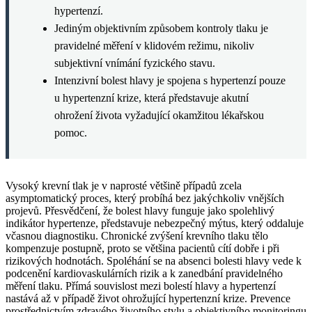
hypertenzí.
Jediným objektivním způsobem kontroly tlaku je
pravidelné měření v klidovém režimu, nikoliv
subjektivní vnímání fyzického stavu.
Intenzivní bolest hlavy je spojena s hypertenzí pouze
u hypertenzní krize, která představuje akutní
ohrožení života vyžadující okamžitou lékařskou
pomoc.
Vysoký krevní tlak je v naprosté většině případů zcela
asymptomatický proces, který probíhá bez jakýchkoliv vnějších
projevů. Přesvědčení, že bolest hlavy funguje jako spolehlivý
indikátor hypertenze, představuje nebezpečný mýtus, který oddaluje
včasnou diagnostiku. Chronické zvýšení krevního tlaku tělo
kompenzuje postupně, proto se většina pacientů cítí dobře i při
rizikových hodnotách. Spoléhání se na absenci bolesti hlavy vede k
podcenění kardiovaskulárních rizik a k zanedbání pravidelného
měření tlaku. Přímá souvislost mezi bolestí hlavy a hypertenzí
nastává až v případě život ohrožující hypertenzní krize. Prevence
prostřednictvím zdravého životního stylu a objektivního monitoringu