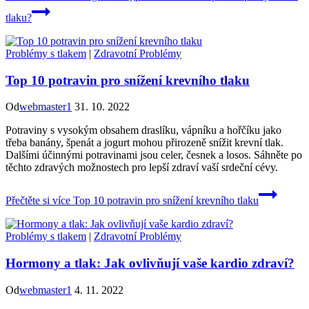
tlaku?
Problémy s tlakem
|
Zdravotní Problémy
Top 10 potravin pro snížení krevního tlaku
Od
webmaster1
31. 10. 2022
Potraviny s vysokým obsahem draslíku, vápníku a hořčíku jako
třeba banány, špenát a jogurt mohou přirozeně snížit krevní tlak.
Dalšími účinnými potravinami jsou celer, česnek a losos. Sáhněte po
těchto zdravých možnostech pro lepší zdraví vaší srdeční cévy.
Přečtěte si více
Top 10 potravin pro snížení krevního tlaku
Problémy s tlakem
|
Zdravotní Problémy
Hormony a tlak: Jak ovlivňují vaše kardio zdraví?
Od
webmaster1
4. 11. 2022