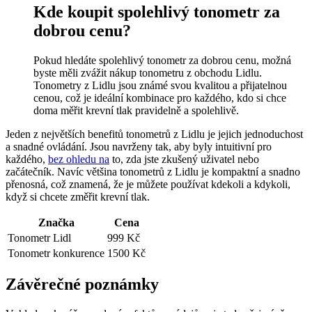
Kde koupit spolehlivý tonometr za
dobrou cenu?
Pokud hledáte spolehlivý tonometr za dobrou cenu, možná
byste měli zvážit nákup tonometru z obchodu Lidlu.
Tonometry z Lidlu jsou známé svou kvalitou a přijatelnou
cenou, což je ideální kombinace pro každého, kdo si chce
doma měřit krevní tlak pravidelně a spolehlivě.
Jeden z největších benefitů tonometrů z Lidlu je jejich jednoduchost
a snadné ovládání. Jsou navrženy tak, aby byly intuitivní pro
každého,
bez ohledu na
to, zda jste zkušený uživatel nebo
začátečník. Navíc většina tonometrů z Lidlu je kompaktní a snadno
přenosná, což znamená, že je můžete používat kdekoli a kdykoli,
když si chcete změřit krevní tlak.
Značka
Cena
Tonometr Lidl
999 Kč
Tonometr konkurence
1500 Kč
Závěrečné poznámky