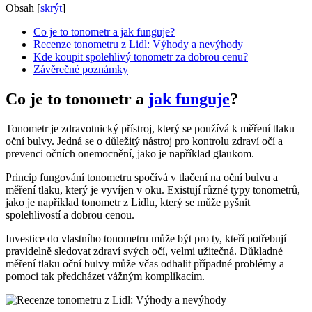
Obsah
[
skrýt
]
Co je to tonometr a jak funguje?
Recenze tonometru z Lidl: Výhody a nevýhody
Kde koupit spolehlivý tonometr za dobrou cenu?
Závěrečné poznámky
Co je to tonometr a
jak funguje
?
Tonometr je zdravotnický přístroj, který se používá k měření tlaku
oční bulvy. Jedná se o důležitý nástroj pro kontrolu zdraví očí a
prevenci očních onemocnění, jako je například glaukom.
Princip fungování tonometru spočívá v tlačení na oční bulvu a
měření tlaku, který je vyvíjen v oku. Existují různé typy tonometrů,
jako je například tonometr z Lidlu, který se může pyšnit
spolehlivostí a dobrou cenou.
Investice do vlastního tonometru může být pro ty, kteří potřebují
pravidelně sledovat zdraví svých očí, velmi užitečná. Důkladné
měření tlaku oční bulvy může včas odhalit případné problémy a
pomoci tak předcházet vážným komplikacím.