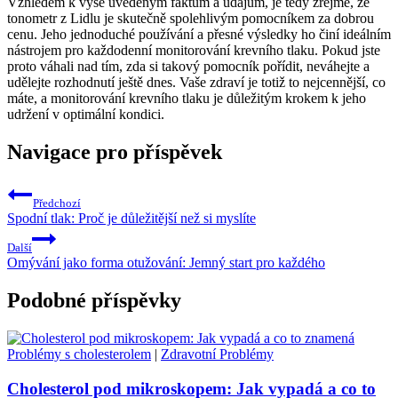
Vzhledem k výše uvedeným faktům a údajům, je tedy zřejmé, že
tonometr z Lidlu je skutečně spolehlivým pomocníkem za dobrou
cenu. Jeho jednoduché používání a přesné výsledky ho činí ideálním
nástrojem pro každodenní monitorování krevního tlaku. Pokud jste
proto váhali nad tím, zda si takový pomocník pořídit, neváhejte a
udělejte rozhodnutí ještě dnes. Vaše zdraví je totiž to nejcennější, co
máte, a monitorování krevního tlaku je důležitým krokem k jeho
udržení v optimální kondici.
Navigace pro příspěvek
Předchozí
Spodní tlak: Proč je důležitější než si myslíte
Další
Omývání jako forma otužování: Jemný start pro každého
Podobné příspěvky
Problémy s cholesterolem
|
Zdravotní Problémy
Cholesterol pod mikroskopem: Jak vypadá a co to