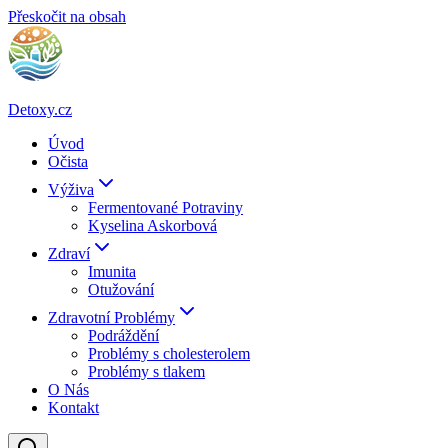
Přeskočit na obsah
Detoxy.cz
Úvod
Očista
Výživa
Fermentované Potraviny
Kyselina Askorbová
Zdraví
Imunita
Otužování
Zdravotní Problémy
Podráždění
Problémy s cholesterolem
Problémy s tlakem
O Nás
Kontakt