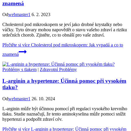
znamená
Od
webmaster1
6. 2. 2023
Cholesterol pod mikroskopem se jeví jako drobné krystalky nebo
váčky. Tyto útvary mohou napovědět o stavu vašeho zdraví a riziku
srdečních chorob. Zjistěte, co to obnáší pro vaše zdraví.
Přečtěte si více
Cholesterol pod mikroskopem: Jak vypadá a co to
znamená
Problémy s tlakem
|
Zdravotní Problémy
L-arginin a hypertenze: Účinná pomoc při vysokém
tlaku?
Od
webmaster1
26. 10. 2024
L-arginin může být účinnou pomocí při regulaci vysokého krevního
tlaku. Studie naznačují, že tento aminokyselina může pomoci snížit
hypertenzi a podpořit zdraví cév.
Přečtěte si více
L-arginin a hypertenze: Účinná pomoc při vysokém