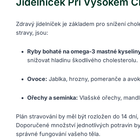
Jídelníček Při Vysokém C
Zdravý jídelníček je základem pro snížení chol
stravy, jsou:
Ryby bohaté na omega-3 mastné kyselin
snižovat hladinu škodlivého cholesterolu.
Ovoce:
Jablka, hrozny, pomeranče a avoká
Ořechy a semínka:
Vlašské ořechy, mandle
Plán stravování by měl být rozložen do 14 dní,
Doporučené množství jednotlivých potravin by 
správné fungování vašeho těla.