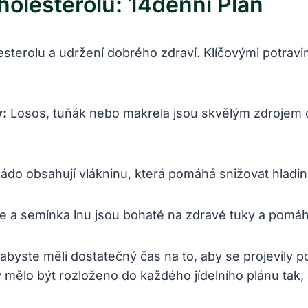
holesterolu: 14denní Plán
esterolu a udržení dobrého zdraví. Klíčovými potravi
y:
Losos, tuňák nebo makrela jsou skvělým zdrojem 
do obsahují vlákninu, která pomáhá snižovat hladinu
 a semínka lnu jsou bohaté na zdravé tuky a pomáhaj
 abyste měli dostatečný čas na to, aby se projevily p
mělo být rozloženo do každého jídelního plánu tak, 