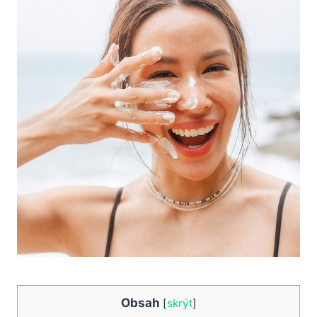
Obsah
[
skrýt
]