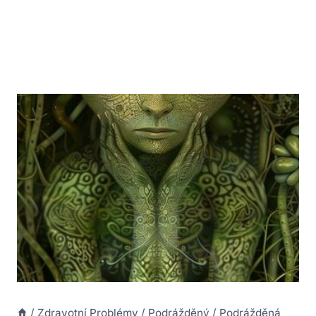
/
Zdravotní Problémy
/
Podrážděný
/
Podrážděná