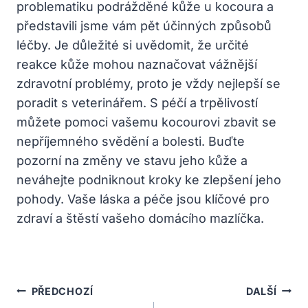
problematiku podrážděné kůže u kocoura a
představili jsme vám pět účinných způsobů
léčby. Je důležité si uvědomit, že určité
reakce kůže mohou naznačovat vážnější
zdravotní problémy, proto je vždy nejlepší se
poradit s veterinářem. S péčí a trpělivostí
můžete pomoci vašemu kocourovi zbavit se
nepříjemného svědění a bolesti. Buďte
pozorní na změny ve stavu jeho kůže a
neváhejte podniknout kroky ke zlepšení jeho
pohody. Vaše láska a péče jsou klíčové pro
zdraví a štěstí vašeho domácího mazlíčka.
Navigace
PŘEDCHOZÍ
DALŠÍ