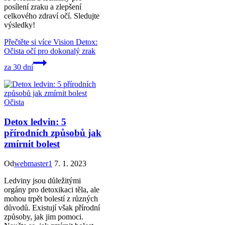
posílení zraku a zlepšení
celkového zdraví očí. Sledujte
výsledky!
Přečtěte si více
Vision Detox:
Očista očí pro dokonalý zrak
za 30 dní
Očista
Detox ledvin: 5
přírodních způsobů jak
zmírnit bolest
Od
webmaster1
7. 1. 2023
Ledviny jsou důležitými
orgány pro detoxikaci těla, ale
mohou trpět bolestí z různých
důvodů. Existují však přírodní
způsoby, jak jim pomoci.