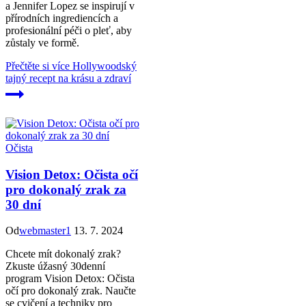
a Jennifer Lopez se inspirují v
přírodních ingrediencích a
profesionální péči o pleť, aby
zůstaly ve formě.
Přečtěte si více
Hollywoodský
tajný recept na krásu a zdraví
Očista
Vision Detox: Očista očí
pro dokonalý zrak za
30 dní
Od
webmaster1
13. 7. 2024
Chcete mít dokonalý zrak?
Zkuste úžasný 30denní
program Vision Detox: Očista
očí pro dokonalý zrak. Naučte
se cvičení a techniky pro