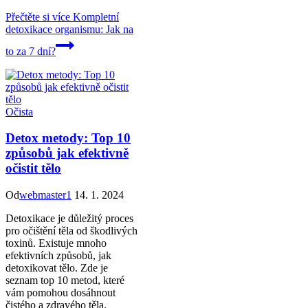
Přečtěte si více
Kompletní
detoxikace organismu: Jak na
to za 7 dní?
Očista
Detox metody: Top 10
způsobů jak efektivně
očistit tělo
Od
webmaster1
14. 1. 2024
Detoxikace je důležitý proces
pro očištění těla od škodlivých
toxinů. Existuje mnoho
efektivních způsobů, jak
detoxikovat tělo. Zde je
seznam top 10 metod, které
vám pomohou dosáhnout
čistého a zdravého těla.