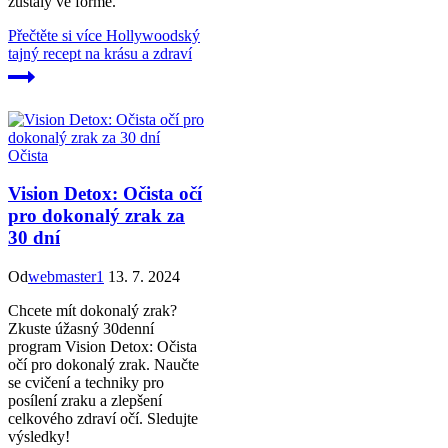
zůstaly ve formě.
Přečtěte si více
Hollywoodský
tajný recept na krásu a zdraví
Očista
Vision Detox: Očista očí
pro dokonalý zrak za
30 dní
Od
webmaster1
13. 7. 2024
Chcete mít dokonalý zrak?
Zkuste úžasný 30denní
program Vision Detox: Očista
očí pro dokonalý zrak. Naučte
se cvičení a techniky pro
posílení zraku a zlepšení
celkového zdraví očí. Sledujte
výsledky!