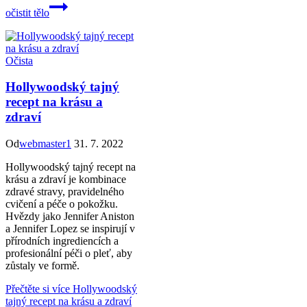
očistit tělo
Očista
Hollywoodský tajný
recept na krásu a
zdraví
Od
webmaster1
31. 7. 2022
Hollywoodský tajný recept na
krásu a zdraví je kombinace
zdravé stravy, pravidelného
cvičení a péče o pokožku.
Hvězdy jako Jennifer Aniston
a Jennifer Lopez se inspirují v
přírodních ingrediencích a
profesionální péči o pleť, aby
zůstaly ve formě.
Přečtěte si více
Hollywoodský
tajný recept na krásu a zdraví