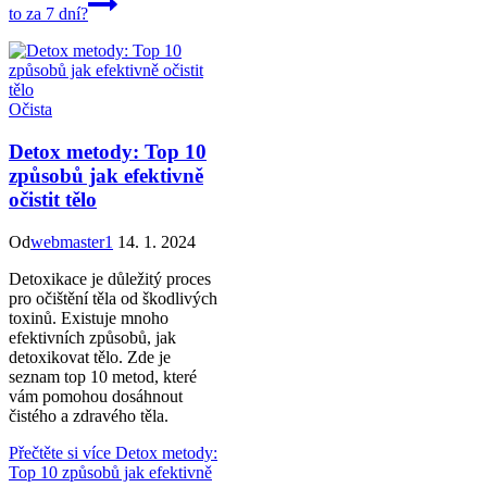
to za 7 dní?
Očista
Detox metody: Top 10
způsobů jak efektivně
očistit tělo
Od
webmaster1
14. 1. 2024
Detoxikace je důležitý proces
pro očištění těla od škodlivých
toxinů. Existuje mnoho
efektivních způsobů, jak
detoxikovat tělo. Zde je
seznam top 10 metod, které
vám pomohou dosáhnout
čistého a zdravého těla.
Přečtěte si více
Detox metody:
Top 10 způsobů jak efektivně