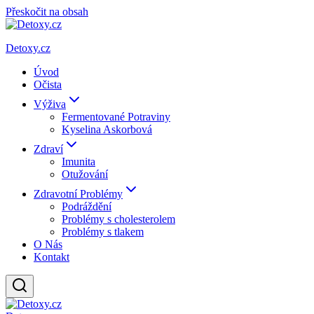
Přeskočit na obsah
Detoxy.cz
Úvod
Očista
Výživa
Fermentované Potraviny
Kyselina Askorbová
Zdraví
Imunita
Otužování
Zdravotní Problémy
Podráždění
Problémy s cholesterolem
Problémy s tlakem
O Nás
Kontakt