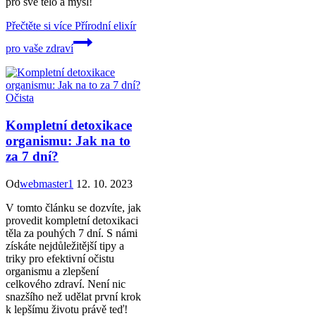
pro své tělo a mysl!
Přečtěte si více
Přírodní elixír
pro vaše zdraví
Očista
Kompletní detoxikace
organismu: Jak na to
za 7 dní?
Od
webmaster1
12. 10. 2023
V tomto článku se dozvíte, jak
provedit kompletní detoxikaci
těla za pouhých 7 dní. S námi
získáte nejdůležitější tipy a
triky pro efektivní očistu
organismu a zlepšení
celkového zdraví. Není nic
snazšího než udělat první krok
k lepšímu životu právě teď!