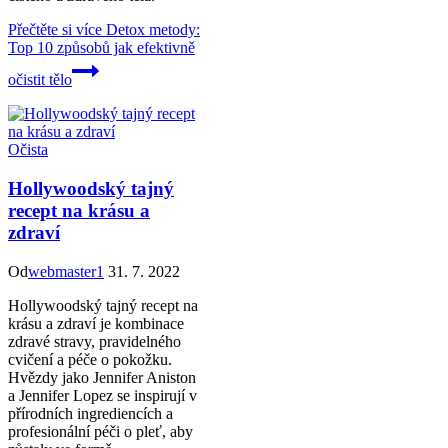
Přečtěte si více
Detox metody:
Top 10 způsobů jak efektivně
očistit tělo
Očista
Hollywoodský tajný
recept na krásu a
zdraví
Od
webmaster1
31. 7. 2022
Hollywoodský tajný recept na
krásu a zdraví je kombinace
zdravé stravy, pravidelného
cvičení a péče o pokožku.
Hvězdy jako Jennifer Aniston
a Jennifer Lopez se inspirují v
přírodních ingrediencích a
profesionální péči o pleť, aby