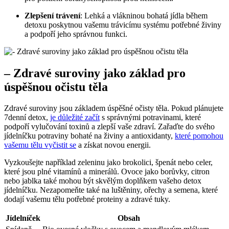
Zlepšení trávení
: Lehká a vlákninou bohatá jídla během
detoxu poskytnou vašemu trávicímu systému potřebné živiny
a podpoří jeho správnou funkci.
– Zdravé suroviny jako základ pro
úspěšnou očistu těla
Zdravé suroviny jsou základem úspěšné očisty těla. Pokud plánujete
7denní detox,
je důležité začít
s správnými potravinami, které
podpoří vylučování toxinů a zlepší vaše zdraví. Zařaďte do svého
jídelníčku potraviny bohaté na živiny a antioxidanty,
které pomohou
vašemu tělu vyčistit se
a získat novou energii.
Vyzkoušejte například zeleninu jako brokolici, špenát nebo celer,
které jsou plné vitamínů a minerálů. Ovoce jako borůvky, citron
nebo jablka také mohou být skvělým doplňkem vašeho detox
jídelníčku. Nezapomeňte také na luštěniny, ořechy a semena, které
dodají vašemu tělu potřebné proteiny a zdravé tuky.
Jídelníček
Obsah