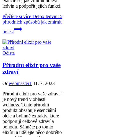
Naučte se, jak zmírnit bolest
ledvin a podpořit jejich funkci.
Přečtěte si více
Detox ledvin: 5
přírodních způsobů jak zmírnit
bolest
Očista
Přírodní elixír pro vaše
zdraví
Od
webmaster1
11. 7. 2023
Přírodní elixír pro vaše zdraví“
je nový trend v oblasti
wellness. Tento přírodní
produkt obsahuje esenciální
oleje a bylinné extrakty, které
podporují celkové zdraví a
pohodu. Sáhněte po tomto
elixíru a udělejte něco dobrého