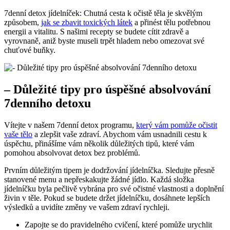
7denní detox jídelníček: Chutná cesta k očistě těla je skvělým
způsobem,
jak se zbavit toxických látek
a přinést tělu potřebnou
energii a vitalitu. S našimi recepty se budete cítit zdravě a
vyrovnaně, aniž byste museli trpět hladem nebo omezovat své
chuťové buňky.
– Důležité tipy pro úspěšné absolvování
7denního detoxu
Vítejte v našem 7denní detox programu,
který vám pomůže očistit
vaše tělo
a zlepšit vaše zdraví. Abychom vám usnadnili cestu k
úspěchu, přinášíme vám několik důležitých tipů, které vám
pomohou absolvovat detox bez problémů.
Prvním důležitým tipem je dodržování jídelníčka. Sledujte přesně
stanovené menu a nepřeskakujte žádné jídlo. Každá složka
jídelníčku byla pečlivě vybrána pro své očistné vlastnosti a doplnění
živin v těle. Pokud se budete držet jídelníčku, dosáhnete lepších
výsledků a uvidíte změny ve vašem zdraví rychleji.
Zapojte se do pravidelného cvičení, které pomůže urychlit