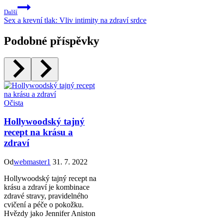
Další
Sex a krevní tlak: Vliv intimity na zdraví srdce
Podobné příspěvky
Očista
Hollywoodský tajný
recept na krásu a
zdraví
Od
webmaster1
31. 7. 2022
Hollywoodský tajný recept na
krásu a zdraví je kombinace
zdravé stravy, pravidelného
cvičení a péče o pokožku.
Hvězdy jako Jennifer Aniston