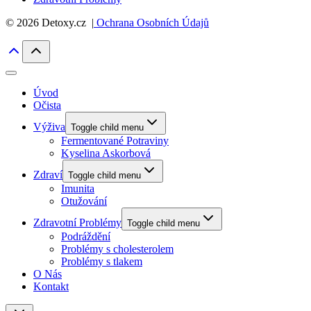
© 2026 Detoxy.cz |
Ochrana Osobních Údajů
Úvod
Očista
Výživa
Toggle child menu
Fermentované Potraviny
Kyselina Askorbová
Zdraví
Toggle child menu
Imunita
Otužování
Zdravotní Problémy
Toggle child menu
Podráždění
Problémy s cholesterolem
Problémy s tlakem
O Nás
Kontakt