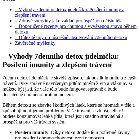
– Výhody 7denního detox jídelníčku: Posílení imunity a
zlepšení trávení
– Zdravé suroviny jako základ pro úspěšnou očistu těla
– Doporučené recepty pro chutnou a vyváženou stravu během
detoxu
– Důležité tipy pro úspěšné absolvování 7denního detoxu
Závěrečné myšlenky
– Výhody 7denního detox jídelníčku:
Posílení imunity a zlepšení trávení
7denní detox jídelníček je skvělý způsob, jak posílit imunitu a zlepšit
trávení. Díky správně navrženým jídlům plným živin a vlákniny si
můžete být jisti, že vaše tělo bude fungovat správně a bude
dostatečně chráněno proti nemocem.
Během detoxu se zbavíte škodlivých látek, které se hromadí v těle a
způsobují nepříjemné problémy. Vaše trávení se zlepší, jelikož
budete konzumovat lehká jídla, která jsou snadno stravitelná a
prospěšná pro váš trávicí systém.
Posílení imunity
: Díky detoxu dodáte tělu potřebné živiny
pro posílení obranyschopnosti proti nemocem.