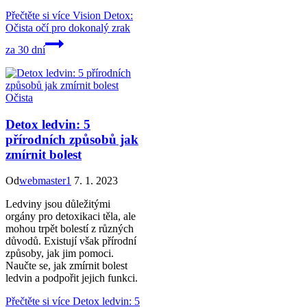
Přečtěte si více
Vision Detox:
Očista očí pro dokonalý zrak
za 30 dní
Očista
Detox ledvin: 5
přírodních způsobů jak
zmírnit bolest
Od
webmaster1
7. 1. 2023
Ledviny jsou důležitými
orgány pro detoxikaci těla, ale
mohou trpět bolestí z různých
důvodů. Existují však přírodní
způsoby, jak jim pomoci.
Naučte se, jak zmírnit bolest
ledvin a podpořit jejich funkci.
Přečtěte si více
Detox ledvin: 5