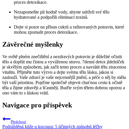
proces detoxikace.
Nezapomeňte pít hodně vody, abyste udrželi své tělo
hydratované a podpořili eliminaci toxinů.
Dejte si pozor na přísun cukrů a rafinovaných potravin, které
mohou zpomalit proces detoxikace.
Závěrečné myšlenky
Ve světě plném znečištění a nezdravých potravin je důležité očistit
tělo a dopřát mu čistou a vyváženou stravu. 7denní detox jídelníček
je skvělým způsobem, jak začít tento proces a navrátit tělu ztracenou
vitalitu. Přijměte tuto výzvu a dejte svému tělu lásku, jakou si
zaslouží. Vaše zdraví je vaše nejcennější jmění, a péče o něj by měla
být vaší prioritou. Pojďme společně objevit chuťnou cestu k očistě
těla a žijme zdravěji a šťastněji. Buďte svým tělem dobrou oporou a
ono vám to s láskou vrátí.
Navigace pro příspěvek
Předchozí
Podrážděná kůže u kocoura: 5 účinných způsobů léčby