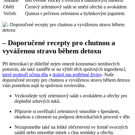
Snídaně
Bio ovesné vločky s ovocem a mandlovým mlékem
Oběd
Čerstvý zeleninový salát se směsí ořechů a avokádem
Večeře
Quinoa s pečenou zeleninou a bylinkovým jogurtem
– Doporučené recepty pro chutnou a
vyváženou stravu během detoxu
Při detoxikaci je důležité nejen omezit konzumaci nezdravých
potravin, ale také zaměřit se na výběr těch správných ingrediencí,
které podpoří očistu těla
a
dodají mu potřebné živiny
. Naše
doporučené recepty pro chutnou a vyváženou stravu během detoxu
vám pomohou najít tu správnou rovnováhu.
Vyzkoušejte sytý zeleninový salát s avokádem a ořechy pro
doplnění zdravých tuků.
Připravte si osvěžující zeleninový smoothie s špenátem,
okurkou a citronem na podporu detoxikačních procesů v těle.
Nezapomeňte také na lehké občerstvení ve formě ovocných
salátů nebo smoothie misek s chia semínky a ořechy.