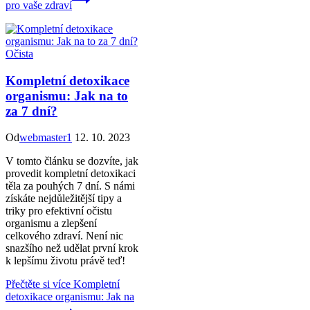
pro vaše zdraví
Očista
Kompletní detoxikace
organismu: Jak na to
za 7 dní?
Od
webmaster1
12. 10. 2023
V tomto článku se dozvíte, jak
provedit kompletní detoxikaci
těla za pouhých 7 dní. S námi
získáte nejdůležitější tipy a
triky pro efektivní očistu
organismu a zlepšení
celkového zdraví. Není nic
snazšího než udělat první krok
k lepšímu životu právě teď!
Přečtěte si více
Kompletní
detoxikace organismu: Jak na