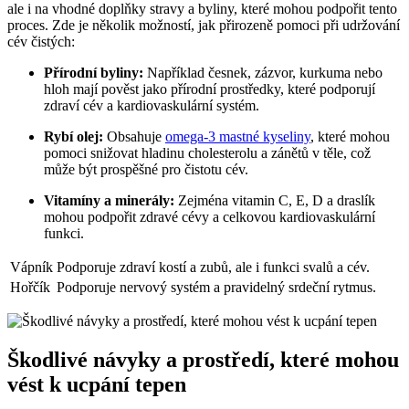
ale i na vhodné doplňky stravy a byliny, které mohou podpořit tento
proces. Zde je několik možností, jak přirozeně pomoci při udržování
cév čistých:
Přírodní byliny:
Například česnek, zázvor, kurkuma nebo
hloh mají pověst jako přírodní prostředky, které podporují
zdraví cév a kardiovaskulární systém.
Rybí olej:
Obsahuje
omega-3 mastné kyseliny
, které mohou
pomoci snižovat hladinu cholesterolu a zánětů v těle, což
může být prospěšné pro čistotu cév.
Vitamíny a minerály:
Zejména vitamin C, E, D a draslík
mohou podpořit zdravé cévy a celkovou kardiovaskulární
funkci.
Vápník
Podporuje zdraví kostí a zubů, ale i funkci svalů a cév.
Hořčík
Podporuje nervový systém a pravidelný srdeční rytmus.
Škodlivé návyky a prostředí, které mohou
vést k ucpání tepen