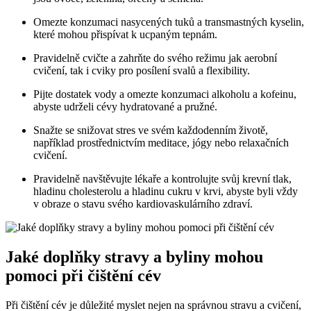
Omezte konzumaci nasycených tuků a transmastných kyselin,
které mohou přispívat k ucpaným tepnám.
Pravidelně cvičte a zahrňte do svého režimu jak aerobní
cvičení, tak i cviky pro posílení svalů a flexibility.
Pijte dostatek vody a omezte konzumaci alkoholu a kofeinu,
abyste udrželi cévy hydratované a pružné.
Snažte se snižovat stres ve svém každodenním životě,
například prostřednictvím meditace, jógy nebo relaxačních
cvičení.
Pravidelně navštěvujte lékaře a kontrolujte svůj krevní tlak,
hladinu cholesterolu a hladinu cukru v krvi, abyste byli vždy
v obraze o stavu svého kardiovaskulárního zdraví.
Jaké doplňky stravy a byliny mohou
pomoci při čištění cév
Při čištění cév je důležité myslet nejen na správnou stravu a cvičení,