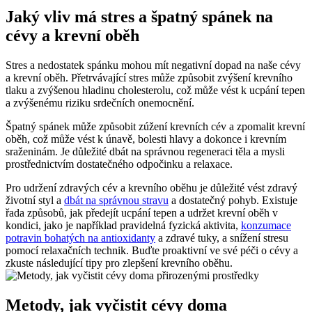
Jaký vliv má stres a špatný spánek na
cévy a krevní oběh
Stres a nedostatek spánku mohou mít negativní dopad na naše cévy
a krevní oběh. Přetrvávající stres může způsobit zvýšení krevního
tlaku a zvýšenou hladinu cholesterolu, což může vést k ucpání tepen
a zvýšenému riziku srdečních onemocnění.
Špatný spánek může způsobit zúžení krevních cév a zpomalit krevní
oběh, což může vést k únavě, bolesti hlavy a dokonce i krevním
sraženinám. Je důležité dbát na správnou regeneraci těla a mysli
prostřednictvím dostatečného odpočinku a relaxace.
Pro udržení zdravých cév a krevního oběhu je důležité vést zdravý
životní styl a
dbát na správnou stravu
a dostatečný pohyb. Existuje
řada způsobů, jak předejít ucpání tepen a udržet krevní oběh v
kondici, jako je například pravidelná fyzická aktivita,
konzumace
potravin bohatých na antioxidanty
a zdravé tuky, a snížení stresu
pomocí relaxačních technik. Buďte proaktivní ve své péči o cévy a
zkuste následující tipy pro zlepšení krevního oběhu.
Metody, jak vyčistit cévy doma