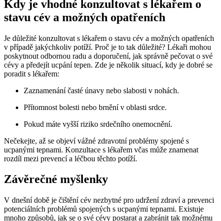
Kdy je vhodné konzultovat s lékařem o
stavu cév a možných opatřeních
Je důležité konzultovat s lékařem o stavu cév a možných opatřeních
v případě jakýchkoliv potíží. Proč je to tak důležité? Lékaři mohou
poskytnout odbornou radu a doporučení, jak správně pečovat o své
cévy a předejít ucpání tepen. Zde je několik situací, kdy je dobré se
poradit s lékařem:
Zaznamenání časté únavy nebo slabosti v nohách.
Přítomnost bolesti nebo brnění v oblasti srdce.
Pokud máte vyšší riziko srdečního onemocnění.
Nečekejte, až se objeví vážné zdravotní problémy spojené s
ucpanými tepnami. Konzultace s lékařem včas může znamenat
rozdíl mezi prevencí a léčbou těchto potíží.
Závěrečné myšlenky
V dnešní době je čištění cév nezbytné pro udržení zdraví a prevenci
potenciálních problémů spojených s ucpanými tepnami. Existuje
mnoho způsobů, jak se o své cévy postarat a zabránit tak možnému