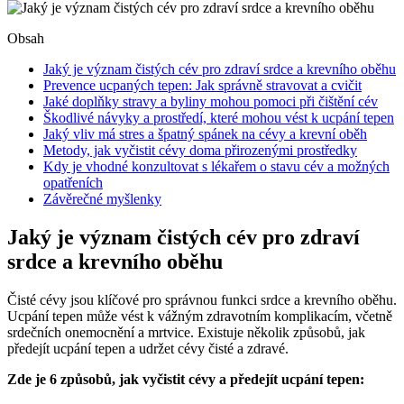
Obsah
Jaký je význam čistých cév pro zdraví srdce a krevního oběhu
Prevence ucpaných tepen: Jak správně stravovat a cvičit
Jaké doplňky stravy a byliny mohou pomoci při čištění cév
Škodlivé návyky a prostředí, které mohou vést k ucpání tepen
Jaký vliv má stres a špatný spánek na cévy a krevní oběh
Metody, jak vyčistit cévy doma přirozenými prostředky
Kdy je vhodné konzultovat s lékařem o stavu cév a možných
opatřeních
Závěrečné myšlenky
Jaký je význam čistých cév pro zdraví
srdce a krevního oběhu
Čisté cévy jsou klíčové pro správnou funkci srdce a krevního oběhu.
Ucpání tepen může vést k vážným zdravotním komplikacím, včetně
srdečních onemocnění a mrtvice. Existuje několik způsobů, jak
předejít ucpání tepen a udržet cévy čisté a zdravé.
Zde je 6 způsobů, jak vyčistit cévy a předejít ucpání tepen: