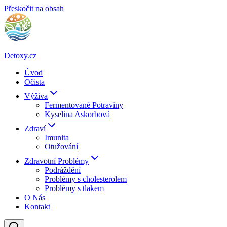
Přeskočit na obsah
Detoxy.cz
Úvod
Očista
Výživa
Fermentované Potraviny
Kyselina Askorbová
Zdraví
Imunita
Otužování
Zdravotní Problémy
Podráždění
Problémy s cholesterolem
Problémy s tlakem
O Nás
Kontakt