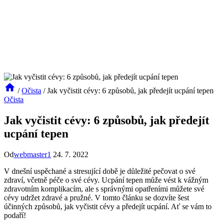
/
Očista
/
Jak vyčistit cévy: 6 způsobů, jak předejít ucpání tepen
Očista
Jak vyčistit cévy: 6 způsobů, jak předejít
ucpání tepen
Od
webmaster1
24. 7. 2022
V dnešní uspěchané a stresující době je důležité pečovat o své
zdraví, včetně péče o své cévy. Ucpání tepen může vést k vážným
zdravotním komplikacím, ale s správnými opatřeními můžete své
cévy udržet zdravé a pružné. V tomto článku se dozvíte šest
účinných způsobů, jak vyčistit cévy a předejít ucpání. Ať se vám to
podaří!