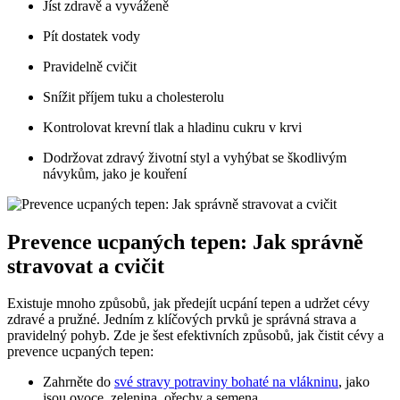
Jíst zdravě a vyváženě
Pít dostatek vody
Pravidelně cvičit
Snížit příjem tuku a cholesterolu
Kontrolovat krevní tlak a hladinu cukru v krvi
Dodržovat zdravý životní styl a vyhýbat se škodlivým
návykům, jako je kouření
Prevence ucpaných tepen: Jak správně
stravovat a cvičit
Existuje mnoho způsobů, jak předejít ucpání tepen a udržet cévy
zdravé a pružné. Jedním z klíčových prvků je správná strava a
pravidelný pohyb. Zde je šest efektivních způsobů, jak čistit cévy a
prevence ucpaných tepen:
Zahrněte do
své stravy potraviny bohaté na vlákninu
, jako
jsou ovoce, zelenina, ořechy a semena.