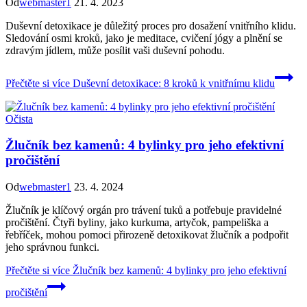
Od
webmaster1
21. 4. 2023
Duševní detoxikace je důležitý proces pro dosažení vnitřního klidu.
Sledování osmi kroků, jako je meditace, cvičení jógy a plnění se
zdravým jídlem, může posílit vaši duševní pohodu.
Přečtěte si více
Duševní detoxikace: 8 kroků k vnitřnímu klidu
Očista
Žlučník bez kamenů: 4 bylinky pro jeho efektivní
pročištění
Od
webmaster1
23. 4. 2024
Žlučník je klíčový orgán pro trávení tuků a potřebuje pravidelné
pročištění. Čtyři byliny, jako kurkuma, artyčok, pampeliška a
řebříček, mohou pomoci přirozeně detoxikovat žlučník a podpořit
jeho správnou funkci.
Přečtěte si více
Žlučník bez kamenů: 4 bylinky pro jeho efektivní
pročištění