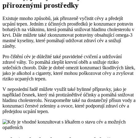
přirozenými prostředky
Existuje mnoho způsobů, jak přirozeně vyčistit cévy a předejít
ucpání tepen. Jedním z účinných prostředků je konzumace potravin
bohatých na vlákninu, která pomáhá snižovat hladinu cholesterolu v
krvi. Dále můžete také zkonzumovat potraviny obsahující omega-3
mastné kyseliny, které pomáhají udržovat zdraví cév a snižují
záněty.
Pro čištění cév je důležité také pravidelné cvičení a udržování
zdravé váhy. To pomáhá zlepšit krevní oběh a snižuje riziko
srdečních chorob. Dále je dobré omezit konzumaci škodlivých látek,
jako je alkohol a cigarety, které mohou poškozovat cévy a zvyšovat
riziko ucpaných tepen.
V neposlední řadě můžete využít také bylinné přípravky, jako je
například česnek, který má protizánětlivé účinky a pomáhá snižovat
hladinu cholesterolu. Nezapomeňte také na dostatečný přísun vody a
konzumaci čerstvé zeleniny a ovoce, které podporují zdraví cév a
předejdou ucpání tepen.