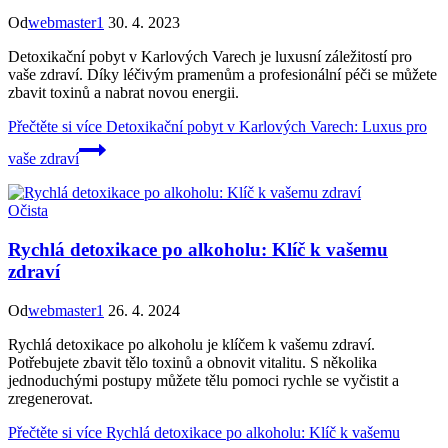
Od
webmaster1
30. 4. 2023
Detoxikační pobyt v Karlových Varech je luxusní záležitostí pro
vaše zdraví. Díky léčivým pramenům a profesionální péči se můžete
zbavit toxinů a nabrat novou energii.
Přečtěte si více
Detoxikační pobyt v Karlových Varech: Luxus pro
vaše zdraví
Očista
Rychlá detoxikace po alkoholu: Klíč k vašemu
zdraví
Od
webmaster1
26. 4. 2024
Rychlá detoxikace po alkoholu je klíčem k vašemu zdraví.
Potřebujete zbavit tělo toxinů a obnovit vitalitu. S několika
jednoduchými postupy můžete tělu pomoci rychle se vyčistit a
zregenerovat.
Přečtěte si více
Rychlá detoxikace po alkoholu: Klíč k vašemu