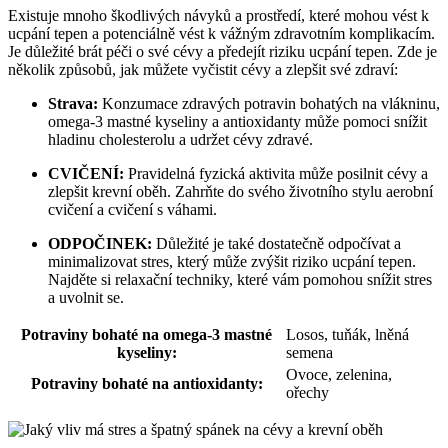
Existuje mnoho škodlivých návyků a prostředí, které mohou vést k
ucpání tepen a potenciálně vést k vážným zdravotním komplikacím.
Je důležité brát péči o své cévy a předejít riziku ucpání tepen. Zde je
několik způsobů, jak můžete vyčistit cévy a zlepšit své zdraví:
Strava:
Konzumace zdravých potravin bohatých na vlákninu,
omega-3 mastné kyseliny a antioxidanty může pomoci snížit
hladinu cholesterolu a udržet cévy zdravé.
CVIČENÍ:
Pravidelná fyzická aktivita může posilnit cévy a
zlepšit krevní oběh. Zahrňte do svého životního stylu aerobní
cvičení a cvičení s váhami.
ODPOČINEK:
Důležité je také dostatečně odpočívat a
minimalizovat stres, který může zvýšit riziko ucpání tepen.
Najděte si relaxační techniky, které vám pomohou snížit stres
a uvolnit se.
Potraviny bohaté na omega-3 mastné
Losos, tuňák, lněná
kyseliny:
semena
Ovoce, zelenina,
Potraviny bohaté na antioxidanty:
ořechy