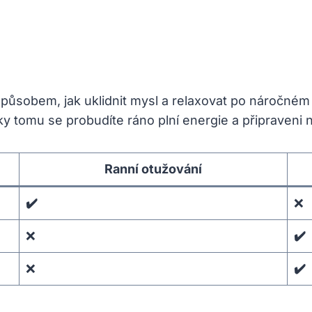
ůsobem, jak uklidnit mysl a relaxovat po náročném 
ky tomu se probudíte ráno plní energie a připraveni 
Ranní otužování
✔️
❌
❌
✔️
❌
✔️