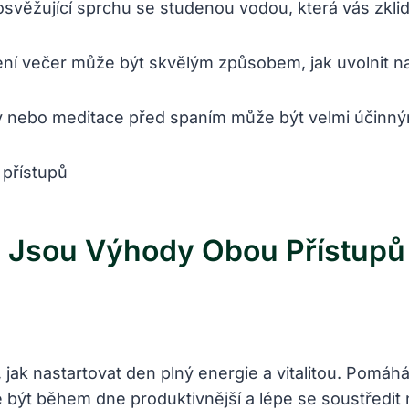
svěžující sprchu se studenou vodou, která vás zklidn
ní večer může být skvělým způsobem, jak uvolnit nap
 nebo meditace před spaním může být velmi účinným 
ké Jsou Výhody Obou Přístupů
 nastartovat den plný energie a vitalitou. Pomáhá zl
e být během dne produktivnější a lépe se soustředit 