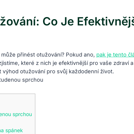
žování: Co Je Efektivněj
ý může přinést otužování? Pokud ano,
pak je tento č
stíme, které z nich je efektivnější pro vaše zdraví a 
t výhod otužování pro svůj každodenní život.
denou sprchou
 na spánek