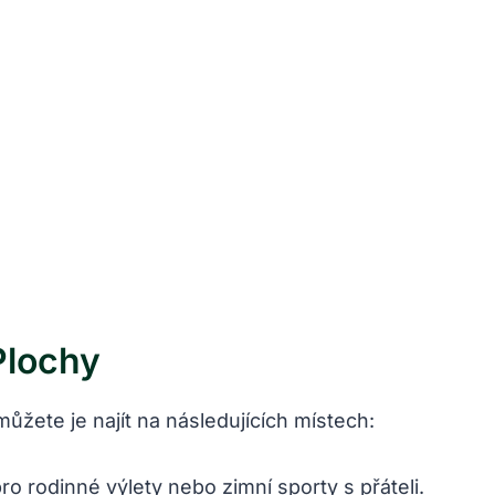
Plochy
ůžete je najít na následujících místech:
pro rodinné výlety nebo zimní ⁢sporty s přáteli.