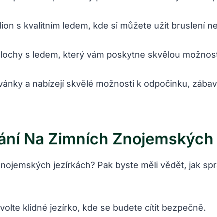
ion s⁣ kvalitním ledem, kde si můžete užít ‍bruslení
lochy s ledem,‌ který vám poskytne ​skvělou‌ možnost
adovánky ‍a nabízejí skvělé možnosti ‌k odpočinku, zába
ní Na​ Zimních Znojemských 
ojemských ‍jezírkách? ⁤Pak byste ⁣měli‍ vědět,⁣ jak ⁢s
olte klidné jezírko, kde ‍se budete cítit bezpečně.