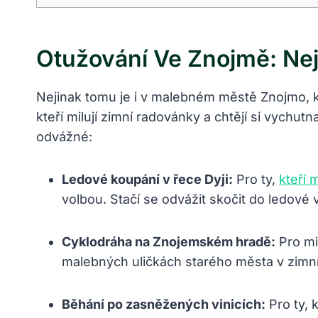
Otužování Ve Znojmě: Nejl
Nejinak tomu je i v ⁤malebném ​městě Znojmo, ⁢k
kteří milují zimní radovánky a chtějí si vychutn
odvážné:
Ledové​ koupání‌ v řece Dyji:
Pro ty,
kteří 
volbou. Stačí ⁢se ⁤odvážit ⁢skočit⁣ do ledov
Cyklodráha na Znojemském​ hradě:
Pro mi
malebných uličkách ⁤starého ⁣města v zimní
Běhání⁢ po⁣ zasněžených vinicích:
Pro ty, 