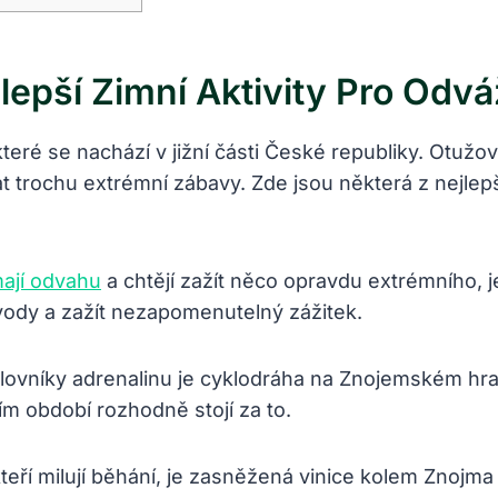
epší Zimní Aktivity⁢ Pro Odv
teré⁤ se nachází v jižní části České republiky.⁢ Otužo
at trochu extrémní zábavy. Zde jsou některá z nejlepší
mají odvahu
a chtějí zažít ⁤něco opravdu extrémního, j
é⁢ vody a zažít nezapomenutelný zážitek.
lovníky adrenalinu ​je cyklodráha na Znojemském⁤ hra
m období rozhodně stojí za⁢ to.
kteří milují ‍běhání, je zasněžená vinice kolem Znojma