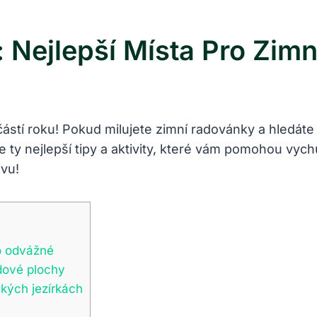
 Nejlepší Místa Pro Zim
 částí roku! Pokud milujete zimní radovánky a hledáte
y nejlepší tipy a aktivity, které vám pomohou ⁢vychutn
vu!
ro odvážné
edové plochy
kých ‍jezírkách