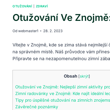
OTUŽOVÁNÍ
|
ZDRAVÍ
Otužování Ve Znojmě:
Od
webmaster1
28. 2. 2023
Vítejte v Znojmě, ⁢kde se zima stává nejmilejší
na‍ správném ⁢místě. Náš průvodce vám přinese t
Připravte se na nezapomenutelnou zimní zába
Obsah
[
skrýt
]
Otužování ve Znojmě: Nejlepší zimní aktivity⁢ p
Zimní radovánky ve Znojmě: Kde najít ideální l
Tipy pro úspěšné otužování na​ zimních znojems
Závěrečné poznámky