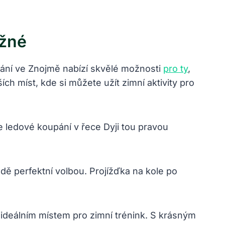
ážné
vání ve⁣ Znojmě nabízí‌ skvělé možnosti
pro ty
,⁣
ch‌ míst, kde si můžete ⁢užít zimní aktivity pro
e ledové koupání ⁣v řece Dyji tou pravou
dě perfektní volbou. Projížďka na kole po
 ⁢ideálním místem pro zimní trénink. S‍ krásným