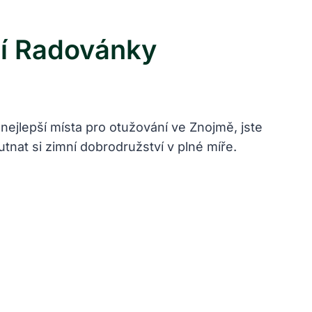
ní Radovánky
 nejlepší místa pro ⁤otužování ve Znojmě, jste
at si zimní dobrodružství ⁤v ⁢plné ‌míře.