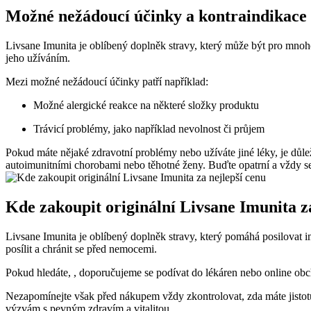
Možné nežádoucí účinky a kontraindikace
Livsane Imunita je oblíbený doplněk stravy, který může být pro mnoho 
jeho užíváním.
Mezi možné nežádoucí účinky patří například:
Možné alergické reakce na některé složky produktu
Trávicí problémy, jako například nevolnost či průjem
Pokud máte nějaké zdravotní problémy nebo užíváte jiné léky, je důl
autoimunitními chorobami nebo těhotné ženy. Buďte opatrní a vždy se
Kde zakoupit originální Livsane Imunita z
Livsane Imunita je oblíbený doplněk stravy, který pomáhá posilovat 
posílit a chránit se před nemocemi.
Pokud hledáte, , doporučujeme se podívat do lékáren nebo online obc
Nezapomínejte však před nákupem vždy zkontrolovat, zda máte jistotu
výzvám s pevným zdravím a vitalitou.