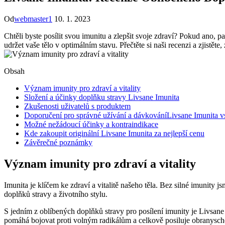
Od
webmaster1
10. 1. 2023
Chtěli byste posílit svou imunitu a zlepšit svoje zdraví? Pokud ano, 
udržet vaše tělo v optimálním stavu. Přečtěte si naši recenzi a zjistět
Obsah
Význam imunity pro zdraví a vitality
Složení a účinky doplňku stravy Livsane Imunita
Zkušenosti uživatelů s produktem
Doporučení pro správné užívání a dávkováníLivsane Imunita v
Možné nežádoucí účinky a kontraindikace
Kde zakoupit originální Livsane Imunita za nejlepší cenu
Závěrečné poznámky
Význam imunity pro zdraví a vitality
Imunita je klíčem ke zdraví a vitalitě našeho těla. Bez silné imunity
doplňků stravy a životního stylu.
S jedním z oblíbených doplňků stravy pro posílení imunity je Livsan
pomáhá bojovat proti volným radikálům a celkově posiluje obranyschop