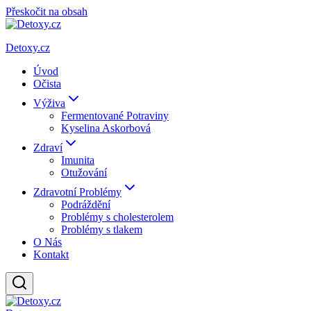
Přeskočit na obsah
Detoxy.cz
Úvod
Očista
Výživa
Fermentované Potraviny
Kyselina Askorbová
Zdraví
Imunita
Otužování
Zdravotní Problémy
Podráždění
Problémy s cholesterolem
Problémy s tlakem
O Nás
Kontakt