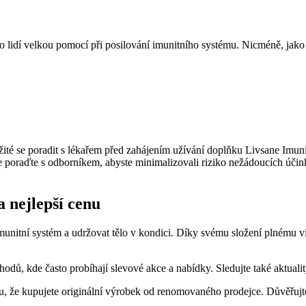
lidí velkou pomocí při posilování imunitního systému. Nicméně, jako u v
ežité se poradit s lékařem před zahájením užívání doplňku Livsane Imun
 poraďte s odborníkem, abyste minimalizovali riziko nežádoucích účin
a nejlepší cenu
imunitní systém a udržovat tělo v kondici. Díky svému složení plnému 
hodů, kde často probíhají slevové akce a nabídky. Sledujte také aktua
, že kupujete originální výrobek od renomovaného prodejce. Důvěřujte