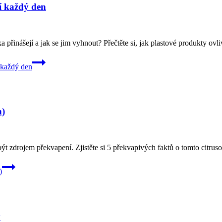
ví každý den
a přinášejí a jak se jim vyhnout? Přečtěte si, jak plastové produkty ovli
í každý den
h)
ýt zdrojem překvapení. Zjistěte si 5 překvapivých faktů o tomto citrus
)
y