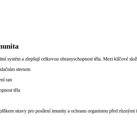
munita
tní systém a zlepšují celkovou obranyschopnost těla. Mezi klíčové slož
idačním stresem
ení ran
opnost těla
plňkem stravy pro posílení imunity a ochranu organismu před různými