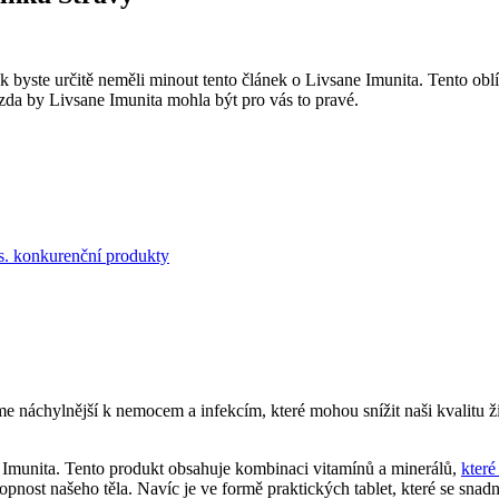
pak byste určitě neměli minout tento článek o Livsane Imunita. Tento ob
e, zda by Livsane Imunita mohla být pro vás to pravé.
s. konkurenční produkty
 jsme náchylnější k nemocem a infekcím, které mohou snížit naši kvalitu 
e Imunita. Tento produkt obsahuje kombinaci vitamínů a minerálů,
které
nost našeho těla. Navíc je ve formě praktických tablet, které se snadn