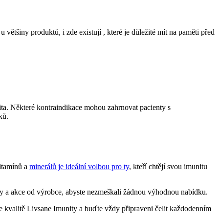
ětšiny produktů, i zde existují , které je důležité mít na paměti před
ita. Některé kontraindikace mohou zahrnovat pacienty s
ků.
vitamínů a
minerálů je ideální volbou pro ty
, kteří chtějí svou imunitu
lity a akce od výrobce, abyste nezmeškali žádnou výhodnou nabídku.
 kvalitě Livsane Imunity a buďte vždy připraveni čelit každodenním