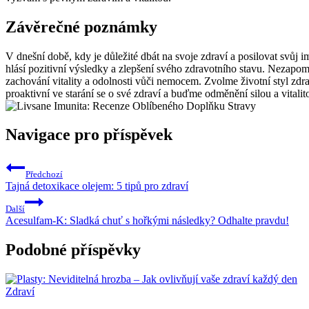
Závěrečné poznámky
V dnešní době, kdy je důležité dbát na svoje zdraví a posilovat svůj im
hlásí pozitivní výsledky a zlepšení svého zdravotního stavu. Nezapom
zachování vitality a odolnosti vůči nemocem. Zvolme životní styl zd
proaktivní ve starání se o své zdraví a buďme odměnění silou a vitalit
Navigace pro příspěvek
Předchozí
Tajná detoxikace olejem: 5 tipů pro zdraví
Další
Acesulfam-K: Sladká chuť s hořkými následky? Odhalte pravdu!
Podobné příspěvky
Zdraví