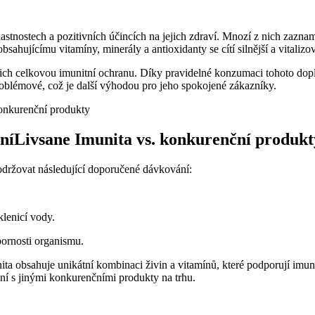
lastnostech a pozitivních účincích na jejich zdraví. Mnozí z nich zazn
ahujícímu vitamíny, minerály a antioxidanty se cítí silnější a vitalizo
ejich celkovou imunitní ochranu. Díky pravidelné konzumaci tohoto dopl
roblémové, což je další výhodou pro jeho spokojené zákazníky.
níLivsane Imunita vs. konkurenční produkt
držovat následující doporučené dávkování:
klenicí vody.
pornosti organismu.
nita obsahuje unikátní kombinaci živin a vitamínů, které podporují imu
ní s jinými konkurenčními produkty na trhu.