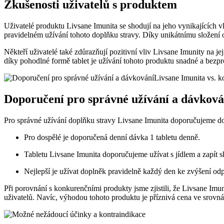
Zkušenosti uživatelů s produktem
Uživatelé produktu Livsane Imunita se shodují na jeho vynikajících v
pravidelném užívání tohoto doplňku stravy. Díky unikátnímu složení obs
Někteří uživatelé také zdůrazňují pozitivní vliv Livsane Imunity na j
díky pohodlné formě tablet je užívání tohoto produktu snadné a bezp
Doporučení pro správné užívání a dávková
Pro správné užívání doplňku stravy Livsane Imunita doporučujeme do
Pro dospělé je doporučená denní dávka 1 tabletu denně.
Tabletu Livsane Imunita doporučujeme užívat s jídlem a zapít s
Nejlepší je užívat doplněk pravidelně každý den ke zvýšení od
Při porovnání s konkurenčními produkty jsme zjistili, že Livsane Imu
uživatelů. Navíc, výhodou tohoto produktu je příznivá cena ve srovná