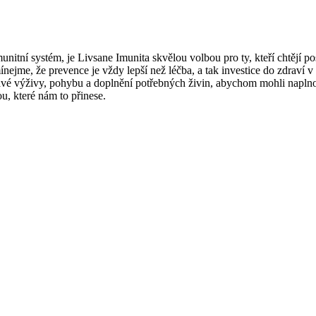
unitní systém, je Livsane Imunita skvělou volbou pro ty, kteří chtějí po
ínejme, že prevence je vždy lepší než léčba, a tak investice do zdraví
ravé výživy, pohybu a doplnění potřebných živin, abychom mohli naplno
ou, které nám to přinese.