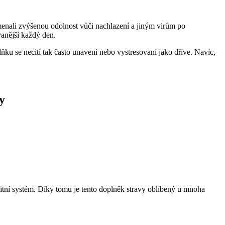
amenali zvýšenou odolnost vůči nachlazení a jiným virům po
vanější každý den.
ňku se necítí tak často unavení nebo vystresovaní jako dříve. Navíc,
y
nitní systém. Díky tomu je tento doplněk stravy oblíbený u mnoha