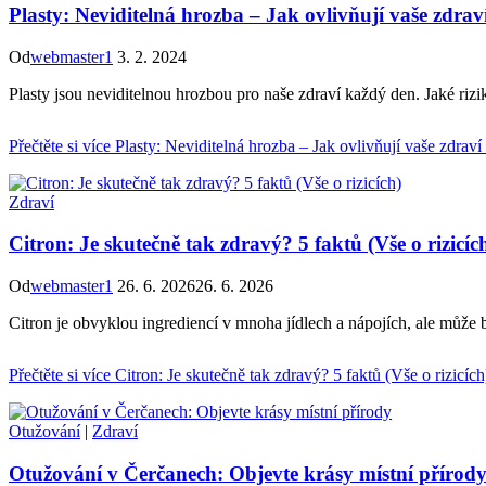
Plasty: Neviditelná hrozba – Jak ovlivňují vaše zdra
Od
webmaster1
3. 2. 2024
Plasty jsou neviditelnou hrozbou pro naše zdraví každý den. Jaké rizik
Přečtěte si více
Plasty: Neviditelná hrozba – Jak ovlivňují vaše zdrav
Zdraví
Citron: Je skutečně tak zdravý? 5 faktů (Vše o rizicíc
Od
webmaster1
26. 6. 2026
26. 6. 2026
Citron je obvyklou ingrediencí v mnoha jídlech a nápojích, ale může b
Přečtěte si více
Citron: Je skutečně tak zdravý? 5 faktů (Vše o rizicích
Otužování
|
Zdraví
Otužování v Čerčanech: Objevte krásy místní přírod