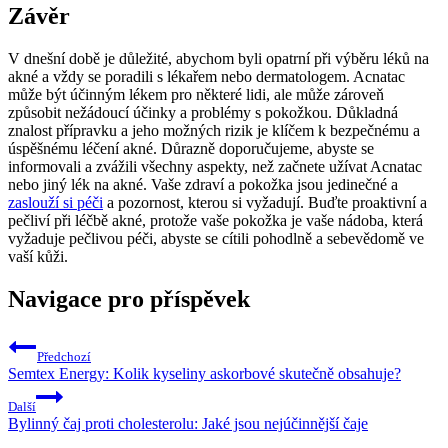
Závěr
V dnešní době je důležité, abychom byli opatrní při výběru léků na
akné a vždy se poradili s lékařem nebo dermatologem. Acnatac
může být účinným lékem pro některé lidi, ale může zároveň
způsobit nežádoucí účinky a problémy s pokožkou. Důkladná
znalost přípravku a jeho možných rizik je klíčem k bezpečnému a
úspěšnému léčení akné. Důrazně doporučujeme, abyste se
informovali a zvážili všechny aspekty, než začnete užívat Acnatac
nebo jiný lék na akné. Vaše zdraví a pokožka jsou jedinečné a
zaslouží si péči
a pozornost, kterou si vyžadují. Buďte proaktivní a
pečliví při léčbě akné, protože vaše pokožka je vaše nádoba, která
vyžaduje pečlivou péči, abyste se cítili pohodlně a sebevědomě ve
vaší kůži.
Navigace pro příspěvek
Předchozí
Semtex Energy: Kolik kyseliny askorbové skutečně obsahuje?
Další
Bylinný čaj proti cholesterolu: Jaké jsou nejúčinnější čaje