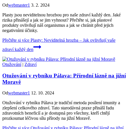
Od
webmaster1
3. 2. 2024
Plasty jsou neviditelnou hrozbou pro naše zdraví každý den. Jaké
rizika přinášejí a jak se jim vyhnout? Přečtěte si, jak plastové
produkty ovlivňují náš organismus a jak se chránit před jejich
negativními účinky.
Přečtěte si více
Plasty: Neviditelná hrozba – Jak ovlivňují vaše
zdraví každý den
Otužování
|
Zdraví
Otužování v rybníku Pálava: Přírodní lázně na jižní
Moravě
Od
webmaster1
12. 10. 2024
Otužování v rybníku Pálava je tradiční metoda posílení imunity a
zlepšení celkového zdraví. Tato starodávná praxe přináší řadu
zdravotních beneficíí a je dostupná pro všechny, kteří chtějí
prozkoumat léčivou sílu přírody na jižní Moravě.
Přečtěte si více
Otužování v rybníku Pálava: Přírodní lázně na jižní