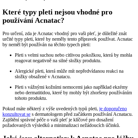
Které typy pleti nejsou vhodné pro
používání Acnatac?
Pro určení, zda je Acnatac vhodný pro vaši pleť, je důležité znát
určité typy pleti, které by neměly tento přípravek používat. Acnatac
by neměl být používán na těchto typech pleti:
Pleti s velmi suchou nebo citlivou pokožkou, která by mohla
reagovat negativně na silné složky produktu.
Alergické pleti, která může mít nepředvídanou reakci na
složky obsažené v Acnatacu.
Pleti s vážnými kožními nemocemi jako například ekzémy
nebo dermatitidou, které by mohly být zhoršeny používáním
tohoto produktu.
Pokud máte některý z výše uvedených typů pleti,
je doporučeno
konzultovat se
s dermatologem před začátkem používání Acnatacu.
Zajištění správné péče o vaši pleť je klíčové pro dosažení
požadovaných výsledků a minimalizaci nežádoucích účinků.