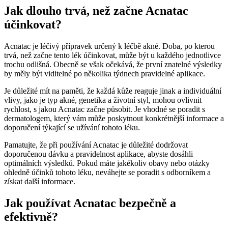
Jak dlouho trvá, než začne Acnatac
účinkovat?
Acnatac je léčivý přípravek určený k léčbě akné. Doba, po kterou
trvá, než začne tento lék účinkovat, může být u každého jednotlivce
trochu odlišná. Obecně se však očekává, že první znatelné výsledky
by měly být viditelné po několika týdnech pravidelné aplikace.
Je důležité mít na paměti, že každá kůže reaguje jinak a individuální
vlivy, jako je typ akné, genetika a životní styl, mohou ovlivnit
rychlost, s jakou Acnatac začne působit. Je vhodné se poradit s
dermatologem, který vám může poskytnout konkrétnější informace a
doporučení týkající se užívání tohoto léku.
Pamatujte, že při používání Acnatac je důležité dodržovat
doporučenou dávku a pravidelnost aplikace, abyste dosáhli
optimálních výsledků. Pokud máte jakékoliv obavy nebo otázky
ohledně účinků tohoto léku, neváhejte se poradit s odborníkem a
získat další informace.
Jak používat Acnatac bezpečně a
efektivně?