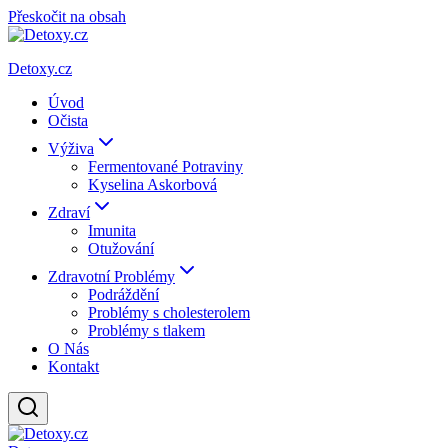
Přeskočit na obsah
Detoxy.cz
Úvod
Očista
Výživa
Fermentované Potraviny
Kyselina Askorbová
Zdraví
Imunita
Otužování
Zdravotní Problémy
Podráždění
Problémy s cholesterolem
Problémy s tlakem
O Nás
Kontakt