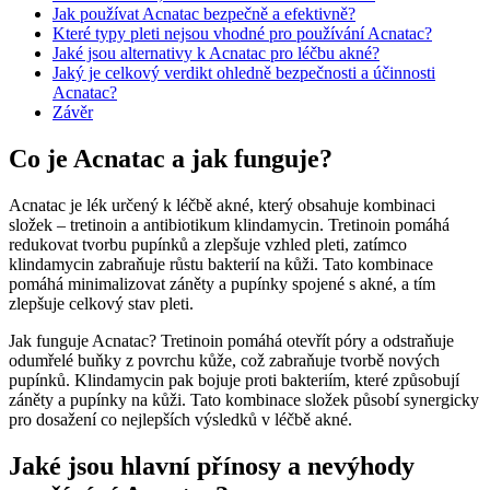
Jak používat Acnatac bezpečně a efektivně?
Které typy pleti nejsou vhodné pro používání Acnatac?
Jaké jsou alternativy k Acnatac pro léčbu akné?
Jaký je celkový verdikt ohledně bezpečnosti a účinnosti
Acnatac?
Závěr
Co je Acnatac a jak funguje?
Acnatac je lék určený k léčbě akné, který obsahuje kombinaci
složek – tretinoin a antibiotikum klindamycin. Tretinoin pomáhá
redukovat tvorbu pupínků a zlepšuje vzhled pleti, zatímco
klindamycin zabraňuje růstu bakterií na kůži. Tato kombinace
pomáhá minimalizovat záněty a pupínky spojené s akné, a tím
zlepšuje celkový stav pleti.
Jak funguje Acnatac? Tretinoin pomáhá otevřít póry a odstraňuje
odumřelé buňky z povrchu kůže, což zabraňuje tvorbě nových
pupínků. Klindamycin pak bojuje proti bakteriím, které způsobují
záněty a pupínky na kůži. Tato kombinace složek působí synergicky
pro dosažení co nejlepších výsledků v léčbě akné.
Jaké jsou hlavní přínosy a nevýhody