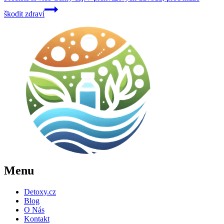
škodit zdraví
Menu
Detoxy.cz
Blog
O Nás
Kontakt