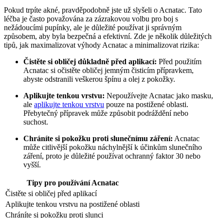
Pokud trpíte akné, pravděpodobně jste už slyšeli o Acnatac. Tato
léčba je často považována za zázrakovou volbu pro boj s
nežádoucími pupínky, ale je důležité používat ji správným
způsobem, aby byla bezpečná a efektivní. Zde je několik důležitých
tipů, jak maximalizovat výhody Acnatac a minimalizovat rizika:
Čistěte si obličej důkladně před aplikací:
Před použitím
Acnatac si očistěte obličej jemným čisticím přípravkem,
abyste odstranili veškerou špínu a olej z pokožky.
Aplikujte tenkou vrstvu:
Nepoužívejte Acnatac jako masku,
ale
aplikujte tenkou vrstvu
pouze na postižené oblasti.
Přebytečný přípravek může způsobit podráždění nebo
suchost.
Chráníte si pokožku proti slunečnímu záření:
Acnatac
může citlivější pokožku náchylnější k účinkům slunečního
záření, proto je důležité používat ochranný faktor 30 nebo
vyšší.
Tipy pro používání Acnatac
Čistěte si obličej před aplikací
Aplikujte tenkou vrstvu na postižené oblasti
Chráníte si pokožku proti slunci