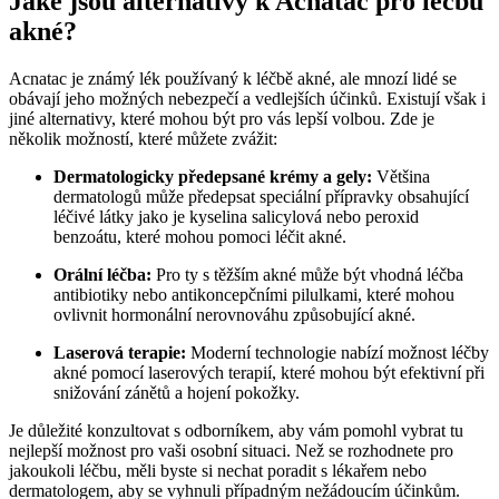
Jaké jsou alternativy k Acnatac pro léčbu
akné?
Acnatac je známý lék používaný k léčbě akné, ale mnozí lidé se
obávají jeho možných nebezpečí a vedlejších účinků. Existují však i
jiné alternativy, které mohou být pro vás lepší volbou. Zde je
několik možností, které můžete zvážit:
Dermatologicky předepsané krémy a gely:
Většina
dermatologů může předepsat speciální přípravky obsahující
léčivé látky jako je kyselina salicylová nebo peroxid
benzoátu, které mohou pomoci léčit akné.
Orální léčba:
Pro ty s těžším akné může být vhodná léčba
antibiotiky nebo antikoncepčními pilulkami, které mohou
ovlivnit hormonální nerovnováhu způsobující akné.
Laserová terapie:
Moderní technologie nabízí možnost léčby
akné pomocí laserových terapií, které mohou být efektivní při
snižování zánětů a hojení pokožky.
Je důležité konzultovat s odborníkem, aby vám pomohl vybrat tu
nejlepší možnost pro vaši osobní situaci. Než se rozhodnete pro
jakoukoli léčbu, měli byste si nechat poradit s lékařem nebo
dermatologem, aby se vyhnuli případným nežádoucím účinkům.