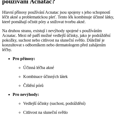
používání Acnatac?
Hlavní přínosy používání Acnatac jsou spojeny s jeho schopností
léčit akné a problematickou pleť. Tento lék kombinuje účinné látky,
které pomáhají očistit póry a snižovat tvorbu akné.
Na druhou stranu, existují i nevýhody spojené s používáním
Acnatac. Mezi ně patří možné vedlejší účinky, jako je podráždění
pokožky, suchost nebo citlivost na sluneční světlo. Důležité je
konzultovat s odborníkem nebo dermatologem před zahájením
léčby.
Pro přínosy:
Účinná léčba akné
Kombinace účinných látek
Čištění pórů
Pro nevýhody:
Vedlejší účinky (suchost, podráždění)
Citlivost na sluneční světlo