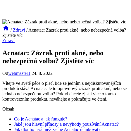
/
Zdraví
/
Acnatac: Zázrak proti akné, nebo nebezpečná volba?
Zjistěte víc
Zdraví
Acnatac: Zázrak proti akné, nebo
nebezpečná volba? Zjistěte víc
Od
webmaster1
24. 8. 2022
Vítejte ve světě péče o pleť, kde se jedním z nejdiskutovanějších
produktů stává Acnatac. Je to opravdový zázrak proti akné, nebo se
jedná o nebezpečnou volbu? Pokud chcete zjistit více o tomto
kontroverzním produktu, neváhejte a pokračujte ve čtení.
Obsah
Co je Acnatac a jak funguje?
Jaké jsou hlavní přínosy a nevýhody používání Acnatac?
Jak dlouho trvá, než začne Acnatac účinkovat?