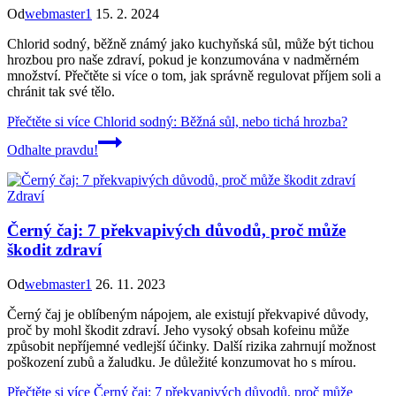
Od
webmaster1
15. 2. 2024
Chlorid sodný, běžně známý jako kuchyňská sůl, může být tichou
hrozbou pro naše zdraví, pokud je konzumována v nadměrném
množství. Přečtěte si více o tom, jak správně regulovat příjem soli a
chránit tak své tělo.
Přečtěte si více
Chlorid sodný: Běžná sůl, nebo tichá hrozba?
Odhalte pravdu!
Zdraví
Černý čaj: 7 překvapivých důvodů, proč může
škodit zdraví
Od
webmaster1
26. 11. 2023
Černý čaj je oblíbeným nápojem, ale existují překvapivé důvody,
proč by mohl škodit zdraví. Jeho vysoký obsah kofeinu může
způsobit nepříjemné vedlejší účinky. Další rizika zahrnují možnost
poškození zubů a žaludku. Je důležité konzumovat ho s mírou.
Přečtěte si více
Černý čaj: 7 překvapivých důvodů, proč může