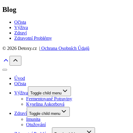
Blog
Očista
Výživa
Zdraví
Zdravotní Problémy
© 2026 Detoxy.cz |
Ochrana Osobních Údajů
Úvod
Očista
Výživa
Toggle child menu
Fermentované Potraviny
Kyselina Askorbová
Zdraví
Toggle child menu
Imunita
Otužování