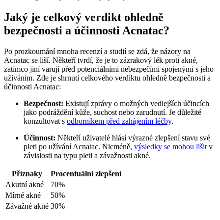
Jaký je celkový verdikt ohledně
bezpečnosti a účinnosti Acnatac?
Po prozkoumání mnoha recenzí a studií se zdá, že názory na
Acnatac se liší. Někteří tvrdí, že je to zázrakový lék proti akné,
zatímco jiní varují před potenciálními nebezpečími spojenými s jeho
užíváním. Zde je shrnutí celkového verdiktu ohledně bezpečnosti a
účinnosti Acnatac:
Bezpečnost:
Existují zprávy o možných vedlejších účincích
jako podráždění kůže, suchost nebo zarudnutí. Je důležité
konzultovat s
odborníkem před zahájením léčby
.
Účinnost:
Někteří uživatelé hlásí výrazné zlepšení stavu své
pleti po užívání Acnatac. Nicméně,
výsledky se mohou lišit
v
závislosti na typu pleti a závažnosti akné.
Příznaky
Procentuální zlepšení
Akutní akné
70%
Mírné akné
50%
Závažné akné
30%