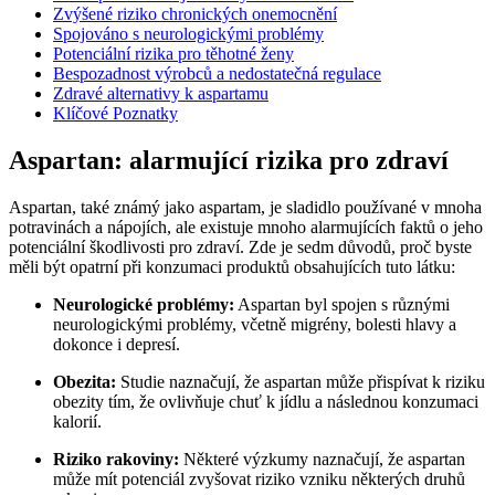
Zvýšené riziko chronických onemocnění
Spojováno s neurologickými problémy
Potenciální rizika pro těhotné ženy
Bespozadnost výrobců a nedostatečná regulace
Zdravé alternativy k aspartamu
Klíčové Poznatky
Aspartan: alarmující rizika pro zdraví
Aspartan, také známý jako aspartam, je sladidlo používané v mnoha
potravinách a nápojích, ale existuje mnoho alarmujících faktů o jeho
potenciální škodlivosti pro zdraví. Zde je sedm důvodů, proč byste
měli být opatrní při konzumaci produktů obsahujících tuto látku:
Neurologické problémy:
Aspartan byl spojen s různými
neurologickými problémy, včetně migrény, bolesti hlavy a
dokonce i depresí.
Obezita:
Studie naznačují, že aspartan může přispívat k riziku
obezity tím, že ovlivňuje chuť k jídlu a následnou konzumaci
kalorií.
Riziko rakoviny:
Některé výzkumy naznačují, že aspartan
může mít potenciál zvyšovat riziko vzniku některých druhů