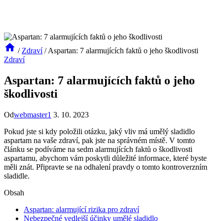
/
Zdraví
/
Aspartan: 7 alarmujících faktů o jeho škodlivosti
Zdraví
Aspartan: 7 alarmujících faktů o jeho
škodlivosti
Od
webmaster1
3. 10. 2023
Pokud jste si kdy položili otázku, jaký vliv má umělý sladidlo
aspartam na vaše zdraví, pak jste na správném místě. V tomto
článku se podíváme na sedm alarmujících faktů o škodlivosti
aspartamu, abychom vám poskytli důležité informace, které byste
měli znát. Připravte se na odhalení pravdy o tomto kontroverzním
sladidle.
Obsah
Aspartan: alarmující rizika pro zdraví
Nebezpečné vedlejší účinky umělé sladidlo