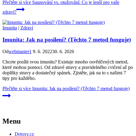
Přečtěte si více
Saunování vs. otužování: Co je lepší pro vaše
zdraví?
Imunita
|
Zdraví
Imunita: Jak na posílení? (Těchto 7 metod funguje)
Od
webmaster1
9. 6. 2022
30. 6. 2026
Chcete posílit svou imunitu? Existuje mnoho osvědčených metod,
které mohou pomoci. Od zdravé stravy a pravidelného cvičení až po
doplňky stravy a dostatečný spánek. Zjistěte, jak na to s našimi 7
tipy pro každého.
Přečtěte si více
Imunita: Jak na posílení? (Těchto 7 metod funguje)
Menu
Detoxy.cz