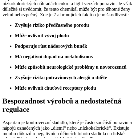
nízkokalorických náhradách cukru a light verzích potravin. Je však
důležité si uvědomit, že tento chemikál může být pro těhotné ženy
velmi nebezpečný. Zde je 7 alarmujících faktů o jeho škodlivosti:
Zvyšuje riziko předčasného porodu
Může ovlivnit vývoj plodu
Podporuje růst nádorových buněk
Má negativní dopad na metabolismus
Může způsobit neurologické problémy u novorozenců
Zvyšuje riziko potravinových alergií u dítěte
Může ovlivnit chuťové receptory plodu
Bespozadnost výrobců a nedostatečná
regulace
Aspartan je kontroverzní sladidlo, které je často součástí potravin a
nápojů označených jako „dietní“ nebo „nízkokalorické“. Existuje
mnoho důkazů o negativních účincích tohoto sladidla na lidské