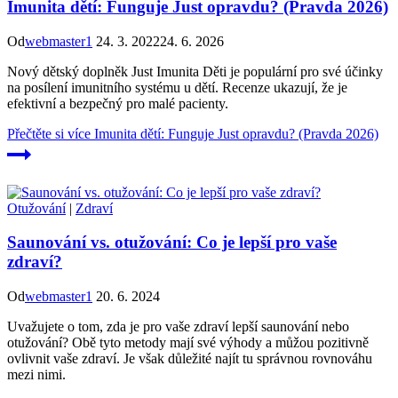
Imunita dětí: Funguje Just opravdu? (Pravda 2026)
Od
webmaster1
24. 3. 2022
24. 6. 2026
Nový dětský doplněk Just Imunita Děti je populární pro své účinky
na posílení imunitního systému u dětí. Recenze ukazují, že je
efektivní a bezpečný pro malé pacienty.
Přečtěte si více
Imunita dětí: Funguje Just opravdu? (Pravda 2026)
Otužování
|
Zdraví
Saunování vs. otužování: Co je lepší pro vaše
zdraví?
Od
webmaster1
20. 6. 2024
Uvažujete o tom, zda je pro vaše zdraví lepší saunování nebo
otužování? Obě tyto metody mají své výhody a můžou pozitivně
ovlivnit vaše zdraví. Je však důležité najít tu správnou rovnováhu
mezi nimi.