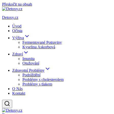
Přeskočit na obsah
Detoxy.cz
Úvod
Očista
Výživa
Fermentované Potraviny
Kyselina Askorbová
Zdraví
Imunita
Otužování
Zdravotní Problémy
Podráždění
Problémy s cholesterolem
Problémy s tlakem
O Nás
Kontakt