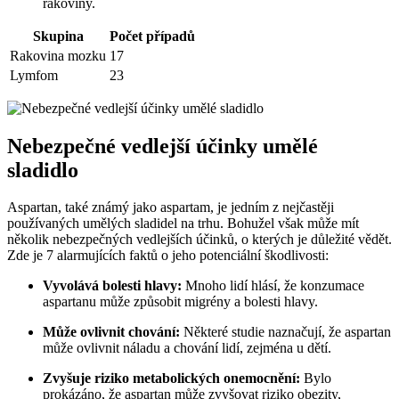
rakoviny.
Skupina
Počet případů
Rakovina mozku
17
Lymfom
23
Nebezpečné vedlejší účinky umělé
sladidlo
Aspartan, také známý jako aspartam, je jedním z nejčastěji
používaných umělých sladidel na trhu. Bohužel však může mít
několik nebezpečných vedlejších účinků, o kterých je důležité vědět.
Zde je 7 alarmujících faktů o jeho potenciální škodlivosti:
Vyvolává bolesti hlavy:
Mnoho lidí hlásí, že konzumace
aspartanu může způsobit migrény a bolesti hlavy.
Může ovlivnit chování:
Některé studie naznačují, že aspartan
může ovlivnit náladu a chování lidí, zejména u dětí.
Zvyšuje riziko metabolických onemocnění:
Bylo
prokázáno, že aspartan může zvyšovat riziko obezity,