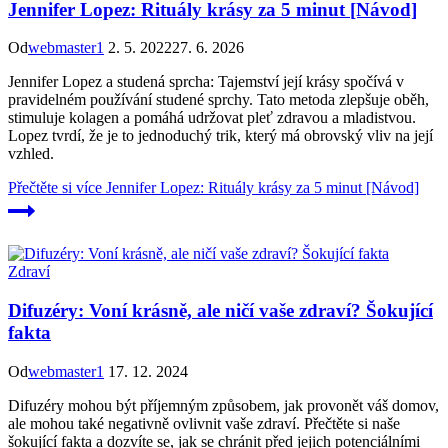
Jennifer Lopez: Rituály krásy za 5 minut [Návod]
Od
webmaster1
2. 5. 2022
27. 6. 2026
Jennifer Lopez a studená sprcha: Tajemství její krásy spočívá v
pravidelném používání studené sprchy. Tato metoda zlepšuje oběh,
stimuluje kolagen a pomáhá udržovat pleť zdravou a mladistvou.
Lopez tvrdí, že je to jednoduchý trik, který má obrovský vliv na její
vzhled.
Přečtěte si více
Jennifer Lopez: Rituály krásy za 5 minut [Návod]
Zdraví
Difuzéry: Voní krásně, ale ničí vaše zdraví? Šokující
fakta
Od
webmaster1
17. 12. 2024
Difuzéry mohou být příjemným způsobem, jak provonět váš domov,
ale mohou také negativně ovlivnit vaše zdraví. Přečtěte si naše
šokující fakta a dozvíte se, jak se chránit před jejich potenciálními