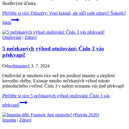
škodlivými účinky.
Přečtěte si více
Difuzéry: Voní krásně, ale ničí vaše zdraví? Šokující
fakta
Otužování
|
Zdraví
5 nečekaných výhod otužování: Číslo 3 vás
překvapí!
Od
webmaster1
3. 7. 2024
Otužování je mnohem více než jen posílení imunity a zlepšení
krevního oběhu. Existuje mnoho nečekaných výhod tohoto
jednoduchého cvičení. Číslo 3 v našem seznamu vás jistě překvapí!
Přečtěte si více
5 nečekaných výhod otužování: Číslo 3 vás
překvapí!
Imunita
|
Zdraví