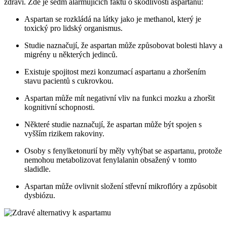
zdraví. Zde je sedm alarmujících faktů o škodlivosti aspartanu:
Aspartan se rozkládá na látky jako je methanol, který je
toxický pro lidský organismus.
Studie naznačují, že aspartan může způsobovat bolesti hlavy a
migrény u některých jedinců.
Existuje spojitost mezi konzumací aspartanu a zhoršením
stavu pacientů s cukrovkou.
Aspartan může mít negativní vliv na funkci mozku a zhoršit
kognitivní schopnosti.
Některé studie naznačují, že aspartan může být spojen s
vyšším rizikem rakoviny.
Osoby s fenylketonurií by měly vyhýbat se aspartanu, protože
nemohou metabolizovat fenylalanin obsažený v tomto
sladidle.
Aspartan může ovlivnit složení střevní mikroflóry a způsobit
dysbiózu.