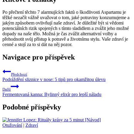
Po přečtení těchto 7 alarmujících faktů o škodlivosti Aspartamu je
těžké nezačít vážně uvažovat o tom, jaké potraviny konzumujeme a
jakým způsobem ovlivňují naše zdraví. Je důležité být si vědomi
potenciálních rizik spojených s tímto sladidlem a zvážit jeho možné
dopady na naše tělo. Možná je čas zvážit alternativní volby a
přehodnotit svůj přístup k potravě a životnímu stylu. Vaše zdraví je
cenné a stojí za to si dát na něj pozor.
Navigace pro příspěvek
Předchozí
Podráždění sliznice v nose: 5 tipů pro okamžitou úlevu
Další
Fermentovaná kanna: Bylinný elixír pro lepší náladu
Podobné příspěvky
Otužování
|
Zdraví