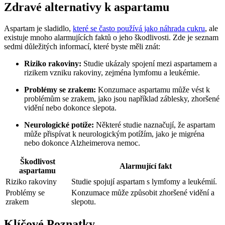
Zdravé alternativy k aspartamu
Aspartam je sladidlo,
které se často používá jako náhrada cukru
, ale
existuje mnoho alarmujících faktů o jeho škodlivosti. Zde je seznam
sedmi důležitých informací, které byste měli znát:
Riziko rakoviny:
Studie ukázaly spojení mezi aspartamem a
rizikem vzniku rakoviny, zejména lymfomu a leukémie.
Problémy se zrakem:
Konzumace aspartamu může vést k
problémům se zrakem, jako jsou například záblesky, zhoršené
vidění nebo dokonce slepota.
Neurologické potíže:
Některé studie naznačují, že aspartam
může přispívat k neurologickým potížím, jako je migréna
nebo dokonce Alzheimerova nemoc.
Škodlivost
Alarmující fakt
aspartamu
Riziko rakoviny
Studie spojují aspartam s lymfomy a leukémií.
Problémy se
Konzumace může způsobit zhoršené vidění a
zrakem
slepotu.
Klíčové Poznatky