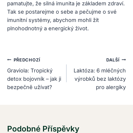
pamatujte, že silná imunita je základem zdraví.
Tak se postarejme o sebe a pečujme o své
imunitní systémy, abychom mohli žít
plnohodnotný a energický život.
Navigace
PŘEDCHOZÍ
DALŠÍ
Pro
Graviola: Tropický
Laktóza: 6 mléčných
detox bojovník – jak ji
výrobků bez laktózy
Příspěvek
bezpečně užívat?
pro alergiky
Podobné Příspěvky