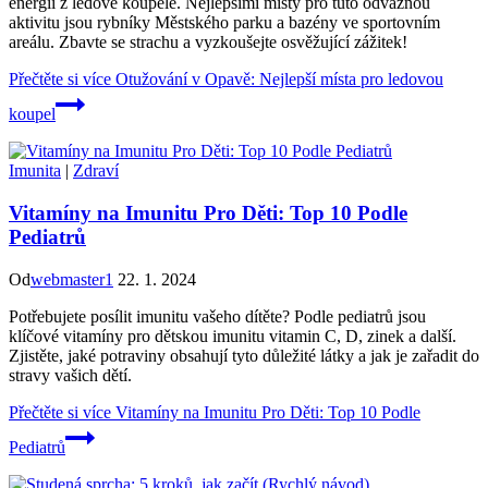
energii z ledové koupele. Nejlepšími místy pro tuto odvážnou
aktivitu jsou rybníky Městského parku a bazény ve sportovním
areálu. Zbavte se strachu a vyzkoušejte osvěžující zážitek!
Přečtěte si více
Otužování v Opavě: Nejlepší místa pro ledovou
koupel
Imunita
|
Zdraví
Vitamíny na Imunitu Pro Děti: Top 10 Podle
Pediatrů
Od
webmaster1
22. 1. 2024
Potřebujete posílit imunitu vašeho dítěte? Podle pediatrů jsou
klíčové vitamíny pro dětskou imunitu vitamin C, D, zinek a další.
Zjistěte, jaké potraviny obsahují tyto důležité látky a jak je zařadit do
stravy vašich dětí.
Přečtěte si více
Vitamíny na Imunitu Pro Děti: Top 10 Podle
Pediatrů