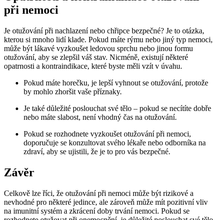
při nemoci
Je otužování při nachlazení nebo chřipce bezpečné? Je to otázka,
kterou si mnoho lidí klade. Pokud máte rýmu nebo jiný typ nemoci,
může být lákavé vyzkoušet ledovou sprchu nebo jinou formu
otužování, aby se zlepšil váš stav. Nicméně, existují některé
opatrnosti a kontraindikace, které byste měli vzít v úvahu.
Pokud máte horečku, je lepší vyhnout se otužování, protože
by mohlo zhoršit vaše příznaky.
Je také důležité poslouchat své tělo – pokud se necítíte dobře
nebo máte slabost, není vhodný čas na otužování.
Pokud se rozhodnete vyzkoušet otužování při nemoci,
doporučuje se konzultovat svého lékaře nebo odborníka na
zdraví, aby se ujistili, že je to pro vás bezpečné.
Závěr
Celkově lze říci, že otužování při nemoci může být rizikové a
nevhodné pro některé jedince, ale zároveň může mít pozitivní vliv
na imunitní systém a zkrácení doby trvání nemoci. Pokud se
rozhodnete otužovat při onemocnění, je důležité poslouchat své tělo