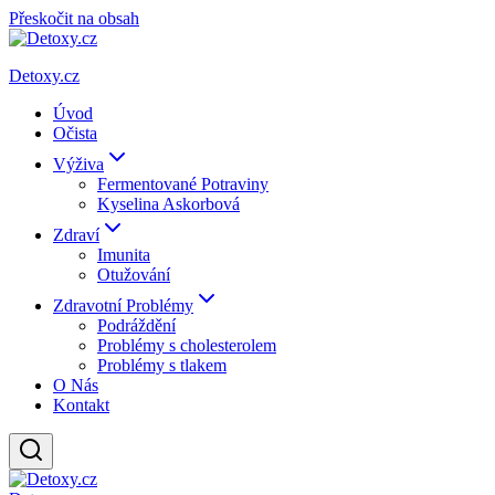
Přeskočit na obsah
Detoxy.cz
Úvod
Očista
Výživa
Fermentované Potraviny
Kyselina Askorbová
Zdraví
Imunita
Otužování
Zdravotní Problémy
Podráždění
Problémy s cholesterolem
Problémy s tlakem
O Nás
Kontakt