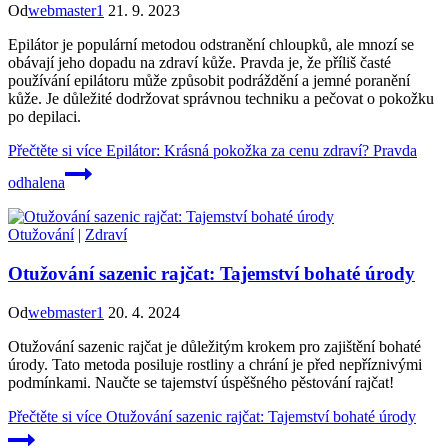
Od
webmaster1
21. 9. 2023
Epilátor je populární metodou odstranění chloupků, ale mnozí se
obávají jeho dopadu na zdraví kůže. Pravda je, že příliš časté
používání epilátoru může způsobit podráždění a jemné poranění
kůže. Je důležité dodržovat správnou techniku a pečovat o pokožku
po depilaci.
Přečtěte si více
Epilátor: Krásná pokožka za cenu zdraví? Pravda
odhalena
Otužování
|
Zdraví
Otužování sazenic rajčat: Tajemství bohaté úrody
Od
webmaster1
20. 4. 2024
Otužování sazenic rajčat je důležitým krokem pro zajištění bohaté
úrody. Tato metoda posiluje rostliny a chrání je před nepříznivými
podmínkami. Naučte se tajemství úspěšného pěstování rajčat!
Přečtěte si více
Otužování sazenic rajčat: Tajemství bohaté úrody