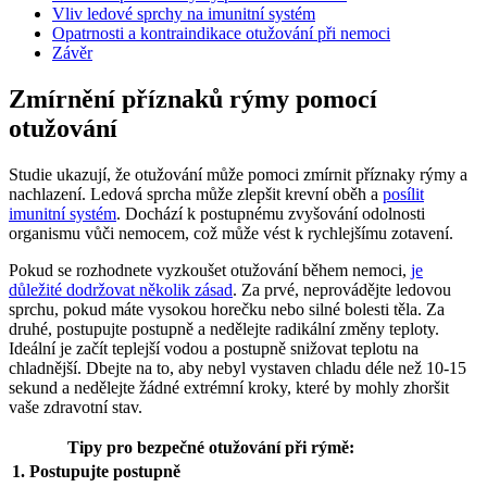
Vliv ledové sprchy na imunitní systém
Opatrnosti a kontraindikace otužování při nemoci
Závěr
Zmírnění příznaků rýmy pomocí
otužování
Studie ukazují, že otužování může pomoci zmírnit příznaky rýmy a
nachlazení. Ledová sprcha může zlepšit krevní oběh a
posílit
imunitní systém
. Dochází k postupnému zvyšování odolnosti
organismu vůči nemocem, což může vést k rychlejšímu zotavení.
Pokud se rozhodnete vyzkoušet otužování během nemoci,
je
důležité dodržovat několik zásad
. Za prvé, neprovádějte ledovou
sprchu, pokud máte vysokou horečku nebo silné bolesti těla. Za
druhé, postupujte postupně a nedělejte radikální změny teploty.
Ideální je začít teplejší vodou a postupně snižovat teplotu na
chladnější. Dbejte na to, aby nebyl vystaven chladu déle než 10-15
sekund a nedělejte žádné extrémní kroky, které by mohly zhoršit
vaše zdravotní stav.
Tipy pro bezpečné otužování při rýmě:
1. Postupujte postupně