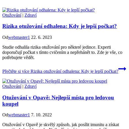
Otužování
|
Zdraví
Rizika otužování odhalena: Kdy je lepší počkat?
Od
webmaster1
22. 6. 2023
Studie odhalila rizika otužování pro některé jedince. Experti
doporučují počkat s tímto cvičením a nepřehánět to. Zde je vše, co
potřebujete vědět.
Přečtěte si více
Rizika otužování odhalena: Kdy je lepší počkat?
Otužování
|
Zdraví
Otužování v Opavě: Nejlepší místa pro ledovou
koupel
Od
webmaster1
7. 10. 2022
Otužování v Opavě je skvělý způsob, jak posílit imunitu a získat