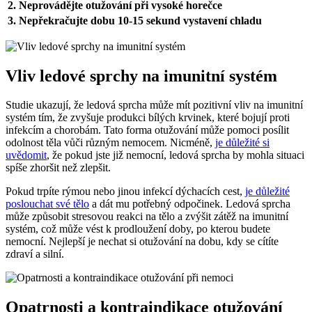
2. Neprovádějte otužování při vysoké horečce
3. Nepřekračujte dobu 10-15 sekund vystavení chladu
Vliv ledové sprchy na imunitní systém
Studie ukazují, že ledová sprcha může mít pozitivní vliv na imunitní
systém tím, že zvyšuje produkci bílých krvinek, které bojují proti
infekcím a chorobám. Tato forma otužování může pomoci posílit
odolnost těla vůči různým nemocem. Nicméně,
je důležité si
uvědomit
, že pokud jste již nemocní, ledová sprcha by mohla situaci
spíše zhoršit než zlepšit.
Pokud trpíte rýmou nebo jinou infekcí dýchacích cest,
je důležité
poslouchat své tělo
a dát mu potřebný odpočinek. Ledová sprcha
může způsobit stresovou reakci na tělo a zvýšit zátěž na imunitní
systém, což může vést k prodloužení doby, po kterou budete
nemocní. Nejlepší je nechat si otužování na dobu, kdy se cítíte
zdraví a silní.
Opatrnosti a kontraindikace otužování