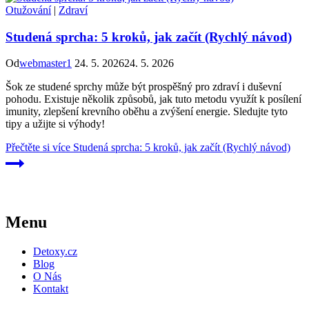
Otužování
|
Zdraví
Studená sprcha: 5 kroků, jak začít (Rychlý návod)
Od
webmaster1
24. 5. 2026
24. 5. 2026
Šok ze studené sprchy může být prospěšný pro zdraví i duševní
pohodu. Existuje několik způsobů, jak tuto metodu využít k posílení
imunity, zlepšení krevního oběhu a zvýšení energie. Sledujte tyto
tipy a užijte si výhody!
Přečtěte si více
Studená sprcha: 5 kroků, jak začít (Rychlý návod)
Menu
Detoxy.cz
Blog
O Nás
Kontakt