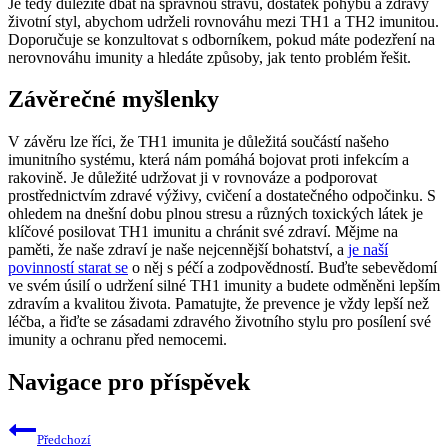
Je tedy důležité dbát na správnou stravu, dostatek pohybu a zdravý
životní styl, abychom udrželi rovnováhu mezi TH1 a TH2 imunitou.
Doporučuje se konzultovat s odborníkem, pokud máte podezření na
nerovnováhu imunity a hledáte způsoby, jak tento problém řešit.
Závěrečné myšlenky
V závěru lze říci, že TH1 imunita je důležitá součástí našeho
imunitního systému, která nám pomáhá bojovat proti infekcím a
rakovině. Je důležité udržovat ji v rovnováze a podporovat
prostřednictvím zdravé výživy, cvičení a dostatečného odpočinku. S
ohledem na dnešní dobu plnou stresu a různých toxických látek je
klíčové posilovat TH1 imunitu a chránit své zdraví. Mějme na
paměti, že naše zdraví je naše nejcennější bohatství, a
je naší
povinností starat se
o něj s péčí a zodpovědností. Buďte sebevědomí
ve svém úsilí o udržení silné TH1 imunity a budete odměněni lepším
zdravím a kvalitou života. Pamatujte, že prevence je vždy lepší než
léčba, a řiďte se zásadami zdravého životního stylu pro posílení své
imunity a ochranu před nemocemi.
Navigace pro příspěvek
Předchozí