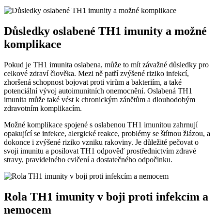
Důsledky oslabené TH1 imunity a možné
komplikace
Pokud je TH1 imunita oslabena, může to mít závažné důsledky pro
celkové zdraví člověka. Mezi ně patří zvýšené riziko infekcí,
zhoršená schopnost bojovat proti virům a bakteriím, a také
potenciální vývoj autoimunitních onemocnění. Oslabená TH1
imunita může také vést k chronickým zánětům a dlouhodobým
zdravotním komplikacím.
Možné komplikace spojené s oslabenou TH1 imunitou zahrnují
opakující se infekce, alergické reakce, problémy se štítnou žlázou, a
dokonce i zvýšené riziko vzniku rakoviny. Je důležité pečovat o
svoji imunitu a posilovat TH1 odpověď prostřednictvím zdravé
stravy, pravidelného cvičení a dostatečného odpočinku.
Rola TH1 imunity v boji proti infekcím a
nemocem