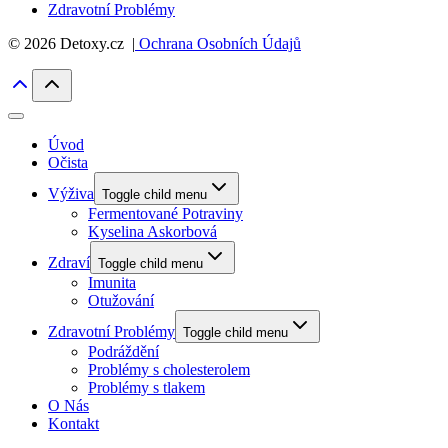
Zdravotní Problémy
© 2026 Detoxy.cz |
Ochrana Osobních Údajů
Úvod
Očista
Výživa
Toggle child menu
Fermentované Potraviny
Kyselina Askorbová
Zdraví
Toggle child menu
Imunita
Otužování
Zdravotní Problémy
Toggle child menu
Podráždění
Problémy s cholesterolem
Problémy s tlakem
O Nás
Kontakt