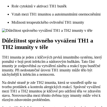
Role cytokinů v aktivaci TH1 buněk
Vztah mezi TH1 imunitou a autoimunitními onemocněními
Možnosti terapeutického ovlivnění TH1 imunity
Důležitost správného vyvážení TH1 a
TH2 imunity v těle
TH1 imunita je jeden z klíčových prvků imunitního systému, který
pomáhá v boji proti infekcím a nádorovým buňkám. Tato část
imunity je zodpovědná za vytváření zánětu a reakcí typu buněčné
imunity. Při nedostatečné úrovni TH1 imunity může tělo být
náchylnější k infekcím a nemocem.
Na druhé straně je zde TH2 imunita, která se soustředí spíše na
tvorbu protilátek a kontrolu alergických reakcí. Správné vyvážení
mezi TH1 a TH2 imunitou je klíčové pro udržení těla ve zdravém
stavu. Nerovnováha mezi těmito dvěma typy imunity může vést k
různým zdravotním problémům.