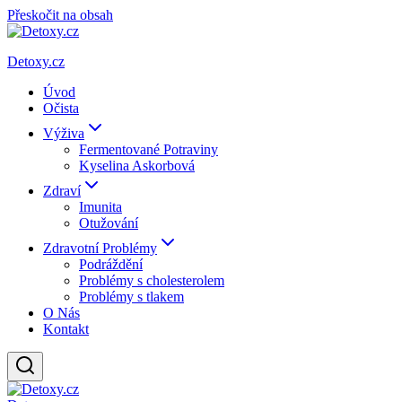
Přeskočit na obsah
Detoxy.cz
Úvod
Očista
Výživa
Fermentované Potraviny
Kyselina Askorbová
Zdraví
Imunita
Otužování
Zdravotní Problémy
Podráždění
Problémy s cholesterolem
Problémy s tlakem
O Nás
Kontakt