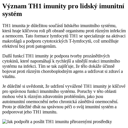
Význam TH1 imunity pro lidský imunitní
systém
TH1 imunita je důležitou součástí lidského imunitního systému,
která hraje klíčovou roli při obraně organismu proti různým infekcím
a nemocem. Tato formace lymfocytů TH1 se specializuje na aktivaci
makrofágů a podporu cytotoxických T-lymfocytů, což umožňuje
efektivní boj proti patogenům.
Další funkcí TH1 imunity je podpora tvorby prozánětlivých
cytokinů, které napomáhají k rychlejší a silnější reakci imunitního
systému na infekci. Tím se tak zajišťuje, že tělo dokáže účinně
bojovat proti různým choroboplodným agens a udržovat si zdraví a
vitalitu.
Je důležité si uvědomit, že udržení vyvážené TH1 imunity je klíčové
pro správnou funkci imunitního systému. Poruchy v této oblasti
mohou vést k různým zdravotním problémům, jako jsou
autoimunitní onemocnění nebo chronická zánětlivá onemocnění.
Proto je důležité dbát na správnou péči o svůj imunitní systém a
podporovat jeho TH1 imunitu.