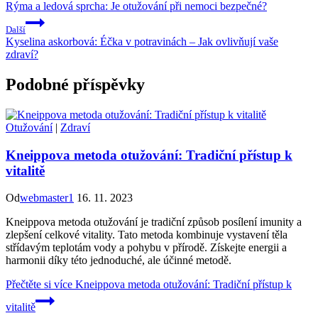
Rýma a ledová sprcha: Je otužování při nemoci bezpečné?
Další
Kyselina askorbová: Éčka v potravinách – Jak ovlivňují vaše
zdraví?
Podobné příspěvky
Otužování
|
Zdraví
Kneippova metoda otužování: Tradiční přístup k
vitalitě
Od
webmaster1
16. 11. 2023
Kneippova metoda otužování je tradiční způsob posílení imunity a
zlepšení celkové vitality. Tato metoda kombinuje vystavení těla
střídavým teplotám vody a pohybu v přírodě. Získejte energii a
harmonii díky této jednoduché, ale účinné metodě.
Přečtěte si více
Kneippova metoda otužování: Tradiční přístup k
vitalitě