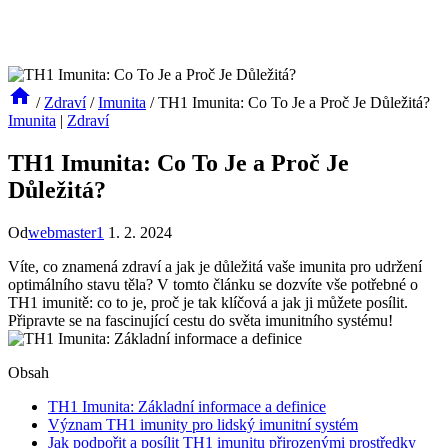
/
Zdraví
/
Imunita
/
TH1 Imunita: Co To Je a Proč Je Důležitá?
Imunita
|
Zdraví
TH1 Imunita: Co To Je a Proč Je
Důležitá?
Od
webmaster1
1. 2. 2024
Víte, co znamená zdraví a jak je důležitá vaše imunita pro udržení
optimálního stavu těla? V tomto článku se dozvíte vše potřebné o
TH1 imunitě: co to je, proč je tak klíčová a jak ji můžete posílit.
Připravte se na fascinující cestu do světa imunitního systému!
Obsah
TH1 Imunita: Základní informace a definice
Význam TH1 imunity pro lidský imunitní systém
Jak podpořit a posílit TH1 imunitu přirozenými prostředky