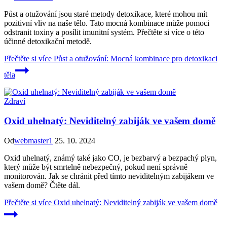
Půst a otužování jsou staré metody detoxikace, které mohou mít
pozitivní vliv na naše tělo. Tato mocná kombinace může pomoci
odstranit toxiny a posílit imunitní systém. Přečtěte si více o této
účinné detoxikační metodě.
Přečtěte si více
Půst a otužování: Mocná kombinace pro detoxikaci
těla
Zdraví
Oxid uhelnatý: Neviditelný zabiják ve vašem domě
Od
webmaster1
25. 10. 2024
Oxid uhelnatý, známý také jako CO, je bezbarvý a bezpachý plyn,
který může být smrtelně nebezpečný, pokud není správně
monitorován. Jak se chránit před tímto neviditelným zabijákem ve
vašem domě? Čtěte dál.
Přečtěte si více
Oxid uhelnatý: Neviditelný zabiják ve vašem domě