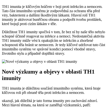
TH1 imunita je klíčovým hráčem v boji proti infekcím a nemocem.
Tato část imunitního systému je zodpovědná za ochranu těla před
viry, bakteriemi a dalšími škodlivými látkami. Hlavní rolí TH1
imunity je aktivovat buněčnou obranu a podpořit tvorbu protilátek,
které bojují proti cizím látkám v těle.
Důležitost TH1 imunity spočívá v tom, že bez ní by naše tělo nebylo
schopné účinně reagovat na infekce a nemoci. Nedostatečná aktivita
TH1 imunity může vést k opakujícím se infekcím a zhoršené
schopnosti těla bránit se nemocem. Je tedy klíčové udržovat tuto část
imunitního systému ve správné kondici pomocí vhodné stravy,
životního stylu a případně doplňků stravy.
Nové výzkumy a objevy v oblasti TH1
imunity
TH1 imunita je důležitou součástí imunitního systému, která hraje
klíčovou roli při obraně těla proti infekcím a nemocem.
ukazují, jak důležitá je tato forma imunity pro zachování zdraví.
Mezi hlavní témata, na která se zaměřují výzkumníci, patří: