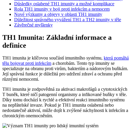
Důsledky oslabené TH1 imunity a možné komplikace
Rola TH1 imunity v boji proti infekcím a nemocem
Nové výzkumy a objevy v oblasti TH1 imunity
Důležitost správného vyvážení TH1 a TH2 imunity v těle
Závěrečné myšlenky
TH1 Imunita: Základní informace a
definice
TH1 imunita je klíčovou součástí imunitního systému,
která pomáhá
tělu bojovat proti infekcím
a chorobám. Tento typ imunity se
specializuje na obranu proti virům, bakteriím a nádorovým buňkám.
Její správná funkce je důležitá pro udržení zdraví a ochranu před
různými nemocemi.
TH1 imunita je zodpovědná za aktivaci makrofágů a cytotoxických
T buněk, které ničí patogenní organismy a infikované buňky v těle.
Díky tomu dochází k rychlé a efektivní reakci imunitního systému
na nepřátelské invaze. Pokud je TH1 imunita oslabená nebo
nedostatečně aktivní, může dojít k zvýšené náchylnosti k infekcím a
chronickým onemocněním.