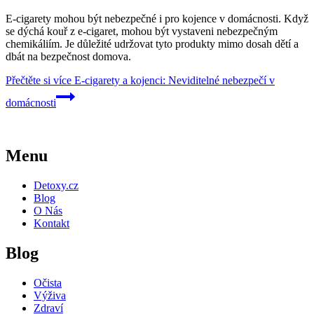
E-cigarety mohou být nebezpečné i pro kojence v domácnosti. Když
se dýchá kouř z e-cigaret, mohou být vystaveni nebezpečným
chemikáliím. Je důležité udržovat tyto produkty mimo dosah dětí a
dbát na bezpečnost domova.
Přečtěte si více
E-cigarety a kojenci: Neviditelné nebezpečí v
domácnosti
Menu
Detoxy.cz
Blog
O Nás
Kontakt
Blog
Očista
Výživa
Zdraví