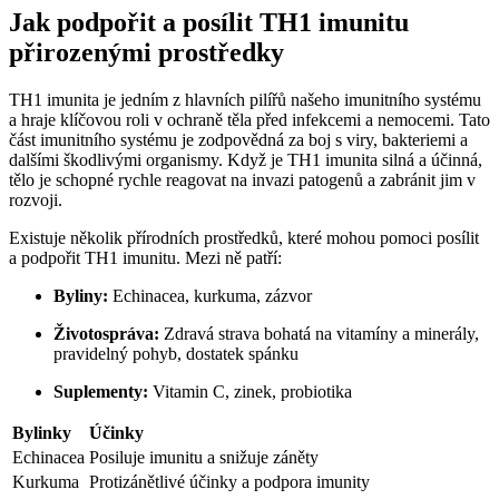
Jak podpořit a posílit TH1 imunitu
přirozenými prostředky
TH1 imunita je jedním z hlavních pilířů našeho imunitního systému
a hraje klíčovou roli v ochraně těla před infekcemi a nemocemi. Tato
část imunitního systému je zodpovědná za boj s viry, bakteriemi a
dalšími škodlivými organismy. Když je TH1 imunita silná a účinná,
tělo je schopné rychle reagovat na invazi patogenů a zabránit jim v
rozvoji.
Existuje několik přírodních prostředků, které mohou pomoci posílit
a podpořit TH1 imunitu. Mezi ně patří:
Byliny:
Echinacea, kurkuma, zázvor
Životospráva:
Zdravá strava bohatá na vitamíny a minerály,
pravidelný pohyb, dostatek spánku
Suplementy:
Vitamin C, zinek, probiotika
Bylinky
Účinky
Echinacea
Posiluje imunitu a snižuje záněty
Kurkuma
Protizánětlivé účinky a podpora imunity