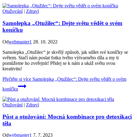
Otužování
|
Zdraví
Samolepka „Otužilec“: Dejte světu vědět o svém
koníčku
Od
webmaster1
28. 10. 2022
Samolepka „Otužilec“ je skvělý způsob, jak sdílet své koníčky se
světem. Stačí nám poslat fotku tvého výtvarného díla a my ti
pomůžeme ho zveřejnit! Přidej se k nám a ukáž světu svou
kreativitu!
Přečtěte si více
Samolepka „Otužilec“: Dejte světu vědět o svém
koníčku
Otužování
|
Zdraví
Půst a otužování: Mocná kombinace pro detoxikaci
těla
Od
webmaster1
7. 7. 2023