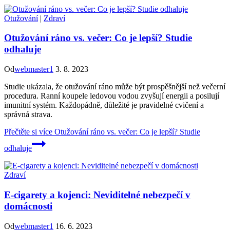
Otužování
|
Zdraví
Otužování ráno vs. večer: Co je lepší? Studie
odhaluje
Od
webmaster1
3. 8. 2023
Studie ukázala, že otužování ráno může být prospěšnější než večerní
procedura. Ranní koupele ledovou vodou zvyšují energii a posilují
imunitní systém. Každopádně, důležité je pravidelné cvičení a
správná strava.
Přečtěte si více
Otužování ráno vs. večer: Co je lepší? Studie
odhaluje
Zdraví
E-cigarety a kojenci: Neviditelné nebezpečí v
domácnosti
Od
webmaster1
16. 6. 2023