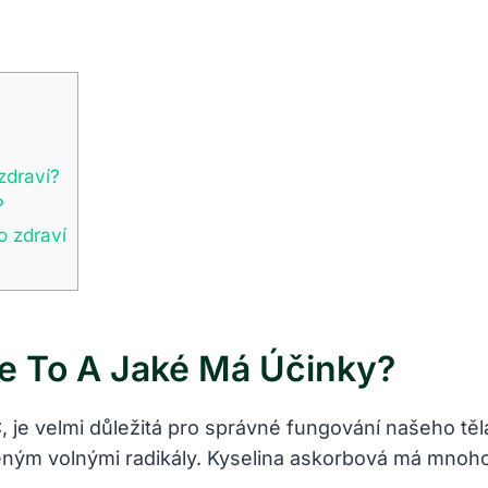
zdraví?
?
o zdraví
e To A Jaké Má Účinky?
, je velmi důležitá pro správné fungování našeho těl
ým volnými radikály. Kyselina askorbová má mnoho p