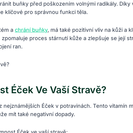
chránit buňky před poškozením volnými radikály. Díky 
je klíčové pro správnou funkci těla.
stém a
chrání buňky
, má také pozitivní vliv na kůži a
zpomaluje proces stárnutí kůže a zlepšuje se její stru
ojení ran.
st Éček Ve Vaší Stravě?
m z nejznámějších Éček v potravinách. Tento vitamín
že mít také negativní dopady.
omnost Éček ve vaší stravě: