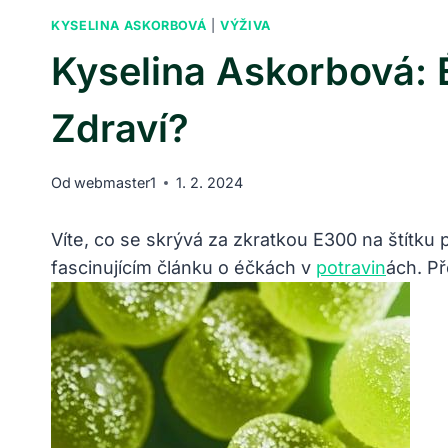
KYSELINA ASKORBOVÁ
|
VÝŽIVA
Kyselina Askorbová: 
Zdraví?
Od
webmaster1
1. 2. 2024
Víte, co se skrývá za zkratkou E300 na štítku
fascinujícím článku o éčkách v
potravin
ách. Př