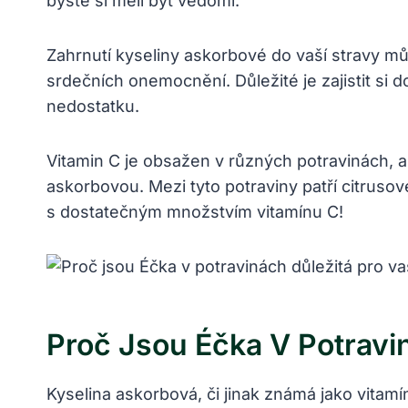
byste si měli být vědomi.
Zahrnutí kyseliny askorbové do vaší stravy m
srdečních onemocnění. Důležité je zajistit si
nedostatku.
Vitamin C je obsažen v různých potravinách, a
askorbovou. Mezi tyto potraviny patří citrusové
s dostatečným množstvím vitamínu C!
Proč Jsou Éčka V Potravi
Kyselina askorbová, či jinak známá jako vitamí