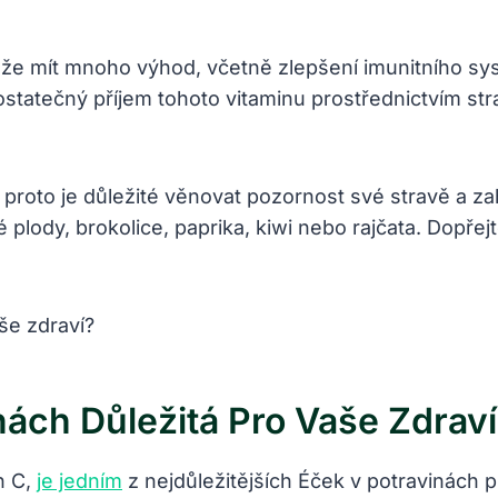
ůže mít mnoho výhod, včetně zlepšení imunitního sys
 dostatečný příjem tohoto vitaminu prostřednictvím s
 proto je důležité věnovat pozornost své stravě a za
 plody, brokolice, paprika, kiwi nebo rajčata. Dopřej
nách Důležitá Pro Vaše Zdrav
n C,
je jedním
z nejdůležitějších Éček v potravinách p