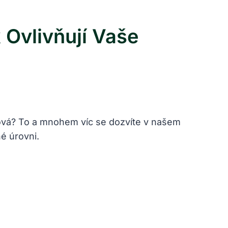
 Ovlivňují Vaše
rbová? To a mnohem víc se dozvíte v našem
né úrovni.