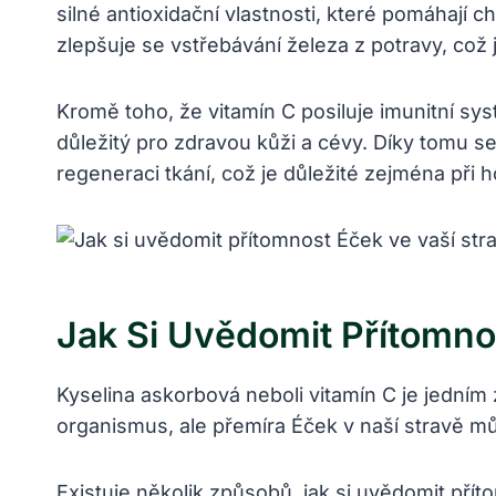
silné antioxidační vlastnosti, které pomáhají 
zlepšuje se vstřebávání železa z potravy, což 
Kromě toho, že vitamín C posiluje imunitní sy
důležitý pro zdravou kůži a cévy. Díky tomu se 
regeneraci tkání, což je důležité zejména při h
Jak Si Uvědomit Přítomno
Kyselina askorbová neboli vitamín C je jední
organismus, ale přemíra Éček v naší stravě mů
Existuje několik způsobů, jak si uvědomit přít