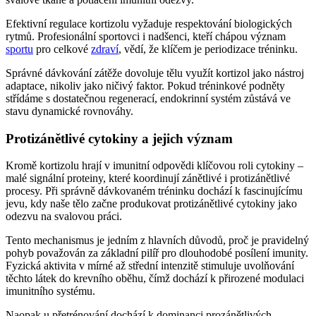
Efektivní regulace kortizolu vyžaduje respektování biologických
rytmů. Profesionální sportovci i nadšenci, kteří chápou význam
sportu
pro celkové
zdraví
, vědí, že klíčem je periodizace tréninku.
Správné dávkování zátěže dovoluje tělu využít kortizol jako nástroj
adaptace, nikoliv jako ničivý faktor. Pokud tréninkové podněty
střídáme s dostatečnou regenerací, endokrinní systém zůstává ve
stavu dynamické rovnováhy.
Protizánětlivé cytokiny a jejich význam
Kromě kortizolu hrají v imunitní odpovědi klíčovou roli cytokiny –
malé signální proteiny, které koordinují zánětlivé i protizánětlivé
procesy. Při správně dávkovaném tréninku dochází k fascinujícímu
jevu, kdy naše tělo začne produkovat protizánětlivé cytokiny jako
odezvu na svalovou práci.
Tento mechanismus je jedním z hlavních důvodů, proč je pravidelný
pohyb považován za základní pilíř pro dlouhodobé posílení imunity.
Fyzická aktivita v mírné až střední intenzitě stimuluje uvolňování
těchto látek do krevního oběhu, čímž dochází k přirozené modulaci
imunitního systému.
Naopak u přetrénování dochází k dominanci prozánětlivých