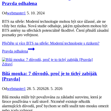
Pravda odhalena
Od
webmaster1
5. 10. 2024
BTS na střeše: Moderní technologie mohou být sice úžasné, ale ne
vždy bez rizika. Nová studie odhaluje, jakým způsobem mohou být
BTS antény na střechách potenciálně škodlivé. Čtení přináší zásadní
poznatky pro veřejnost.
Přečtěte si více
BTS na střeše: Moderní technologie s rizikem?
Pravda odhalena
Zdraví
Bílá mouka: 7 důvodů, proč je to tichý zabiják
[Pravda]
Od
webmaster1
28. 5. 2026
28. 5. 2026
Bílá mouka může být považována za základní surovinu, která je
široce používána v naší stravě. Nicméně existuje několik
alarmujících důvodů, proč bychom se měli snažit tuto mouku omezit
nebo zcela vyhnout.