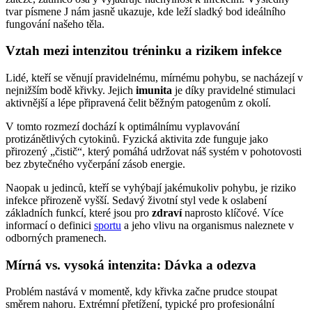
tvar písmene J nám jasně ukazuje, kde leží sladký bod ideálního
fungování našeho těla.
Vztah mezi intenzitou tréninku a rizikem infekce
Lidé, kteří se věnují pravidelnému, mírnému pohybu, se nacházejí v
nejnižším bodě křivky. Jejich
imunita
je díky pravidelné stimulaci
aktivnější a lépe připravená čelit běžným patogenům z okolí.
V tomto rozmezí dochází k optimálnímu vyplavování
protizánětlivých cytokinů. Fyzická aktivita zde funguje jako
přirozený „čistič“, který pomáhá udržovat náš systém v pohotovosti
bez zbytečného vyčerpání zásob energie.
Naopak u jedinců, kteří se vyhýbají jakémukoliv pohybu, je riziko
infekce přirozeně vyšší. Sedavý životní styl vede k oslabení
základních funkcí, které jsou pro
zdraví
naprosto klíčové. Více
informací o definici
sportu
a jeho vlivu na organismus naleznete v
odborných pramenech.
Mírná vs. vysoká intenzita: Dávka a odezva
Problém nastává v momentě, kdy křivka začne prudce stoupat
směrem nahoru. Extrémní přetížení, typické pro profesionální