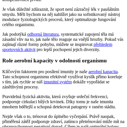
Je však důležité zdůraznit, že sport není zázračný lék v paušálním
smyslu. Měli bychom na něj nahlížet jako na sofistikovaný nástroj
modulace fyziologických procesů, který optimalizuje fungování
celého organismu.
Jak podotýká
odborná literatura
, systematické zapojení těla má
zásadní vliv na to, jak naše tělo reaguje na vnější hrozby. Pokud vás
zajímají různé formy pohybu, můžete se inspirovat
přehledem
sportovních aktivit
pro lepší pochopení jejich diverzity.
Role aerobní kapacity v odolnosti organismu
Klíčovým faktorem pro posílení imunity je naše
aerobní kapacita
.
Tato schopnost organismu efektivně využívat kyslík přímo koreluje
s tím, jak rychle se náš
imunitní systém
dokáže vypořádat se
zánětlivými procesy.
Pravidelná fyzická aktivita, která zvyšuje srdeční frekvenci,
podporuje cirkulaci bílých krvinek. Díky tomu je naše imunita
mnohem bdělejší a schopná detekovat patogeny v raném stádiu.
Nejde však o to, trénovat do úplného vyčerpání. Právě naopak,
přiměřená zátěž podporuje zdraví, zatímco přetrénování může mít na
obranyschopnost negativní dopad. Cílem je najít optimální balanc