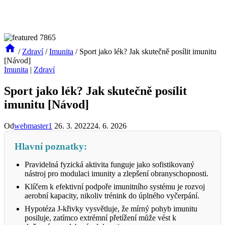
/
Zdraví
/
Imunita
/
Sport jako lék? Jak skutečně posílit imunitu
[Návod]
Imunita
|
Zdraví
Sport jako lék? Jak skutečně posílit
imunitu [Návod]
Od
webmaster1
26. 3. 2022
24. 6. 2026
Hlavní poznatky:
Pravidelná fyzická aktivita funguje jako sofistikovaný
nástroj pro modulaci imunity a zlepšení obranyschopnosti.
Klíčem k efektivní podpoře imunitního systému je rozvoj
aerobní kapacity, nikoliv trénink do úplného vyčerpání.
Hypotéza J-křivky vysvětluje, že mírný pohyb imunitu
posiluje, zatímco extrémní přetížení může vést k