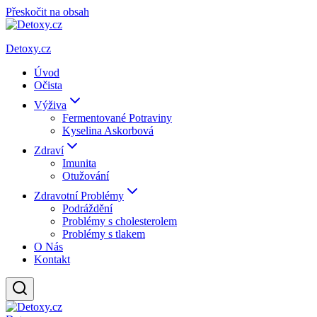
Přeskočit na obsah
Detoxy.cz
Úvod
Očista
Výživa
Fermentované Potraviny
Kyselina Askorbová
Zdraví
Imunita
Otužování
Zdravotní Problémy
Podráždění
Problémy s cholesterolem
Problémy s tlakem
O Nás
Kontakt