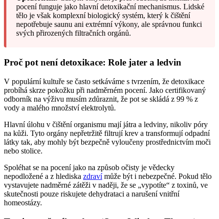
pocení funguje jako hlavní detoxikační mechanismus. Lidské
tělo je však komplexní biologický systém, který k čištění
nepotřebuje saunu ani extrémní výkony, ale správnou funkci
svých přirozených filtračních orgánů.
Proč pot není detoxikace: Role jater a ledvin
V populární kultuře se často setkáváme s tvrzením, že detoxikace
probíhá skrze pokožku při nadměrném pocení. Jako certifikovaný
odborník na výživu musím zdůraznit, že pot se skládá z 99 % z
vody a malého množství elektrolytů.
Hlavní úlohu v čištění organismu mají játra a ledviny, nikoliv póry
na kůži. Tyto orgány nepřetržitě filtrují krev a transformují odpadní
látky tak, aby mohly být bezpečně vyloučeny prostřednictvím moči
nebo stolice.
Spoléhat se na pocení jako na způsob očisty je vědecky
nepodložené a z hlediska
zdraví
může být i nebezpečné. Pokud tělo
vystavujete nadměrné zátěži v naději, že se „vypotíte“ z toxinů, ve
skutečnosti pouze riskujete dehydrataci a narušení vnitřní
homeostázy.