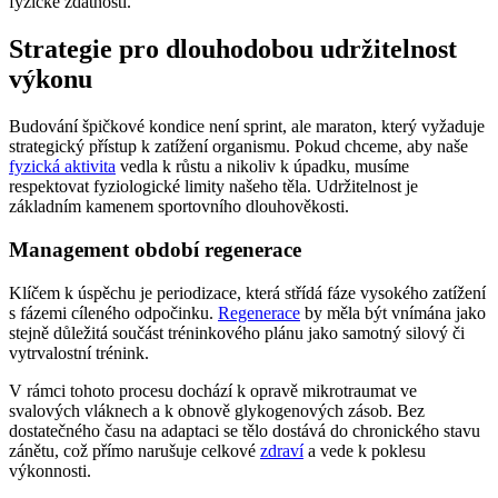
fyzické zdatnosti.
Strategie pro dlouhodobou udržitelnost
výkonu
Budování špičkové kondice není sprint, ale maraton, který vyžaduje
strategický přístup k zatížení organismu. Pokud chceme, aby naše
fyzická aktivita
vedla k růstu a nikoliv k úpadku, musíme
respektovat fyziologické limity našeho těla. Udržitelnost je
základním kamenem sportovního dlouhověkosti.
Management období regenerace
Klíčem k úspěchu je periodizace, která střídá fáze vysokého zatížení
s fázemi cíleného odpočinku.
Regenerace
by měla být vnímána jako
stejně důležitá součást tréninkového plánu jako samotný silový či
vytrvalostní trénink.
V rámci tohoto procesu dochází k opravě mikrotraumat ve
svalových vláknech a k obnově glykogenových zásob. Bez
dostatečného času na adaptaci se tělo dostává do chronického stavu
zánětu, což přímo narušuje celkové
zdraví
a vede k poklesu
výkonnosti.