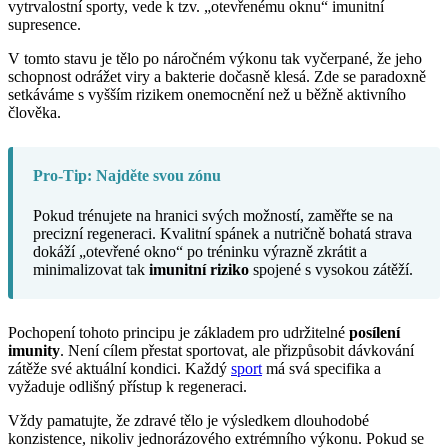
vytrvalostní sporty, vede k tzv. „otevřenému oknu“ imunitní
supresence.
V tomto stavu je tělo po náročném výkonu tak vyčerpané, že jeho
schopnost odrážet viry a bakterie dočasně klesá. Zde se paradoxně
setkáváme s vyšším rizikem onemocnění než u běžně aktivního
člověka.
Pro-Tip: Najděte svou zónu
Pokud trénujete na hranici svých možností, zaměřte se na
precizní regeneraci. Kvalitní spánek a nutričně bohatá strava
dokáží „otevřené okno“ po tréninku výrazně zkrátit a
minimalizovat tak
imunitní riziko
spojené s vysokou zátěží.
Pochopení tohoto principu je základem pro udržitelné
posílení
imunity
. Není cílem přestat sportovat, ale přizpůsobit dávkování
zátěže své aktuální kondici. Každý
sport
má svá specifika a
vyžaduje odlišný přístup k regeneraci.
Vždy pamatujte, že zdravé tělo je výsledkem dlouhodobé
konzistence, nikoliv jednorázového extrémního výkonu. Pokud se