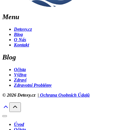
Menu
Detoxy.cz
Blog
O Nás
Kontakt
Blog
Očista
Výživa
Zdraví
Zdravotní Problémy
© 2026 Detoxy.cz |
Ochrana Osobních Údajů
Úvod
Očista