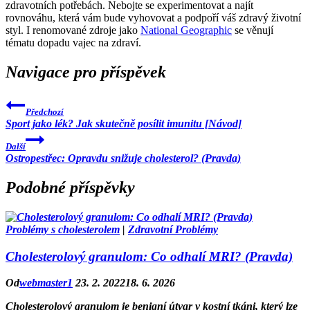
zdravotních potřebách. Nebojte se experimentovat a najít
rovnováhu, která vám bude vyhovovat a podpoří váš zdravý životní
styl. I renomované zdroje jako
National Geographic
se věnují
tématu dopadu vajec na zdraví.
Navigace pro příspěvek
Předchozí
Sport jako lék? Jak skutečně posílit imunitu [Návod]
Další
Ostropestřec: Opravdu snižuje cholesterol? (Pravda)
Podobné příspěvky
Problémy s cholesterolem
|
Zdravotní Problémy
Cholesterolový granulom: Co odhalí MRI? (Pravda)
Od
webmaster1
23. 2. 2022
18. 6. 2026
Cholesterolový granulom je benigní útvar v kostní tkáni, který lze