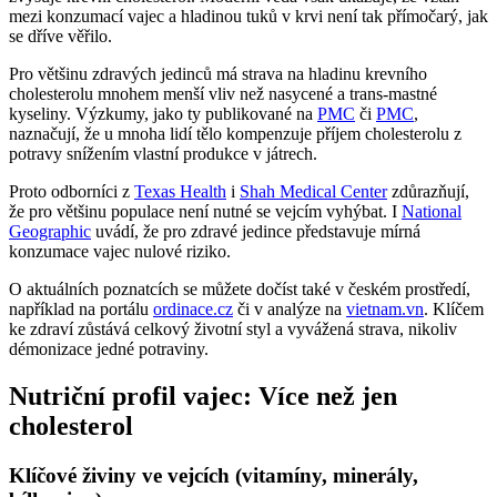
mezi konzumací vajec a hladinou tuků v krvi není tak přímočarý, jak
se dříve věřilo.
Pro většinu zdravých jedinců má strava na hladinu krevního
cholesterolu mnohem menší vliv než nasycené a trans-mastné
kyseliny. Výzkumy, jako ty publikované na
PMC
či
PMC
,
naznačují, že u mnoha lidí tělo kompenzuje příjem cholesterolu z
potravy snížením vlastní produkce v játrech.
Proto odborníci z
Texas Health
i
Shah Medical Center
zdůrazňují,
že pro většinu populace není nutné se vejcím vyhýbat. I
National
Geographic
uvádí, že pro zdravé jedince představuje mírná
konzumace vajec nulové riziko.
O aktuálních poznatcích se můžete dočíst také v českém prostředí,
například na portálu
ordinace.cz
či v analýze na
vietnam.vn
. Klíčem
ke zdraví zůstává celkový životní styl a vyvážená strava, nikoliv
démonizace jedné potraviny.
Nutriční profil vajec: Více než jen
cholesterol
Klíčové živiny ve vejcích (vitamíny, minerály,