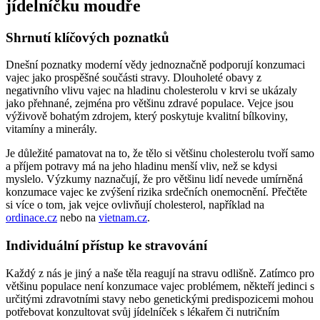
jídelníčku moudře
Shrnutí klíčových poznatků
Dnešní poznatky moderní vědy jednoznačně podporují konzumaci
vajec jako prospěšné součásti stravy. Dlouholeté obavy z
negativního vlivu vajec na hladinu cholesterolu v krvi se ukázaly
jako přehnané, zejména pro většinu zdravé populace. Vejce jsou
výživově bohatým zdrojem, který poskytuje kvalitní bílkoviny,
vitamíny a minerály.
Je důležité pamatovat na to, že tělo si většinu cholesterolu tvoří samo
a příjem potravy má na jeho hladinu menší vliv, než se kdysi
myslelo. Výzkumy naznačují, že pro většinu lidí nevede umírněná
konzumace vajec ke zvýšení rizika srdečních onemocnění. Přečtěte
si více o tom, jak vejce ovlivňují cholesterol, například na
ordinace.cz
nebo na
vietnam.cz
.
Individuální přístup ke stravování
Každý z nás je jiný a naše těla reagují na stravu odlišně. Zatímco pro
většinu populace není konzumace vajec problémem, někteří jedinci s
určitými zdravotními stavy nebo genetickými predispozicemi mohou
potřebovat konzultovat svůj jídelníček s lékařem či nutričním