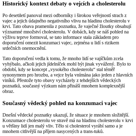
Historický kontext debaty o vejcích a cholesterolu
Po desetiletí panoval mezi odborníky i širokou veřejností strach z
vajec a jejich údajného negativního vlivu na hladinu cholesterolu v
krvi. Tato obava pramenila z poznatku, že vaječné žloutky obsahují
významné množství cholesterolu. V dobách, kdy se náš pohled na
výživu teprve formoval, se tato informace stala základem pro
doporučení omezit konzumaci vajec, zejména u lidí s rizikem
srdečních onemocnění.
Tato doporučení vedla k tomu, že mnoho lidí se vajíčkům zcela
vyhýbalo, ačkoli jejich jídelníček mohl být jinak vyvážený. Bylo to
období, kdy se koncept „vysokého cholesterolu“ stal téměř
synonymem pro hrozbu, a vejce byla vnímána jako jeden z hlavních
viníků. Přestože tyto obavy vycházely z tehdejších vědeckých
poznatků, současný výzkum nám přináší mnohem komplexnější
obraz.
Současný vědecký pohled na konzumaci vajec
Dnešní vědecké poznatky ukazují, že situace je mnohem složitější.
Konzumace cholesterolu ve stravě má na hladinu cholesterolu v krvi
u většiny lidí jen malý vliv. Tělo si cholesterol vyrábí samo a je
mnohem citlivější na příjem nasycených a trans-tuků.