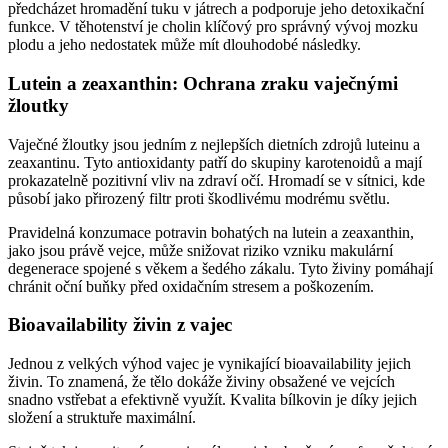
předcházet hromadění tuku v játrech a podporuje jeho detoxikační
funkce. V těhotenství je cholin klíčový pro správný vývoj mozku
plodu a jeho nedostatek může mít dlouhodobé následky.
Lutein a zeaxanthin: Ochrana zraku vaječnými
žloutky
Vaječné žloutky jsou jedním z nejlepších dietních zdrojů luteinu a
zeaxantinu. Tyto antioxidanty patří do skupiny karotenoidů a mají
prokazatelně pozitivní vliv na zdraví očí. Hromadí se v sítnici, kde
působí jako přirozený filtr proti škodlivému modrému světlu.
Pravidelná konzumace potravin bohatých na lutein a zeaxanthin,
jako jsou právě vejce, může snižovat riziko vzniku makulární
degenerace spojené s věkem a šedého zákalu. Tyto živiny pomáhají
chránit oční buňky před oxidačním stresem a poškozením.
Bioavailability živin z vajec
Jednou z velkých výhod vajec je vynikající bioavailability jejich
živin. To znamená, že tělo dokáže živiny obsažené ve vejcích
snadno vstřebat a efektivně využít. Kvalita bílkovin je díky jejich
složení a struktuře maximální.