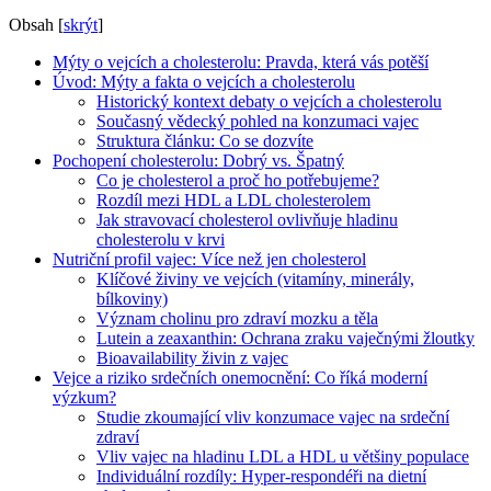
Obsah
[
skrýt
]
Mýty o vejcích a cholesterolu: Pravda, která vás potěší
Úvod: Mýty a fakta o vejcích a cholesterolu
Historický kontext debaty o vejcích a cholesterolu
Současný vědecký pohled na konzumaci vajec
Struktura článku: Co se dozvíte
Pochopení cholesterolu: Dobrý vs. Špatný
Co je cholesterol a proč ho potřebujeme?
Rozdíl mezi HDL a LDL cholesterolem
Jak stravovací cholesterol ovlivňuje hladinu
cholesterolu v krvi
Nutriční profil vajec: Více než jen cholesterol
Klíčové živiny ve vejcích (vitamíny, minerály,
bílkoviny)
Význam cholinu pro zdraví mozku a těla
Lutein a zeaxanthin: Ochrana zraku vaječnými žloutky
Bioavailability živin z vajec
Vejce a riziko srdečních onemocnění: Co říká moderní
výzkum?
Studie zkoumající vliv konzumace vajec na srdeční
zdraví
Vliv vajec na hladinu LDL a HDL u většiny populace
Individuální rozdíly: Hyper-respondéři na dietní