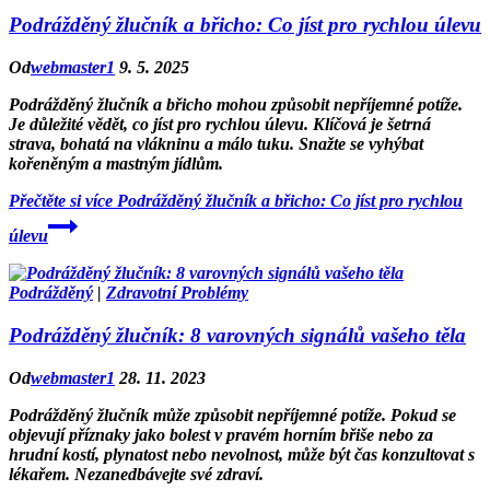
Podrážděný žlučník a břicho: Co jíst pro rychlou úlevu
Od
webmaster1
9. 5. 2025
Podrážděný žlučník a břicho mohou způsobit nepříjemné potíže.
Je důležité vědět, co jíst pro rychlou úlevu. Klíčová je šetrná
strava, bohatá na vlákninu a málo tuku. Snažte se vyhýbat
kořeněným a mastným jídlům.
Přečtěte si více
Podrážděný žlučník a břicho: Co jíst pro rychlou
úlevu
Podrážděný
|
Zdravotní Problémy
Podrážděný žlučník: 8 varovných signálů vašeho těla
Od
webmaster1
28. 11. 2023
Podrážděný žlučník může způsobit nepříjemné potíže. Pokud se
objevují příznaky jako bolest v pravém horním břiše nebo za
hrudní kostí, plynatost nebo nevolnost, může být čas konzultovat s
lékařem. Nezanedbávejte své zdraví.