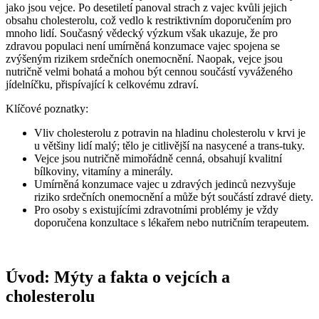
jako jsou vejce. Po desetiletí panoval strach z vajec kvůli jejich
obsahu cholesterolu, což vedlo k restriktivním doporučením pro
mnoho lidí. Současný vědecký výzkum však ukazuje, že pro
zdravou populaci není umírněná konzumace vajec spojena se
zvýšeným rizikem srdečních onemocnění. Naopak, vejce jsou
nutričně velmi bohatá a mohou být cennou součástí vyváženého
jídelníčku, přispívající k celkovému zdraví.
Klíčové poznatky:
Vliv cholesterolu z potravin na hladinu cholesterolu v krvi je
u většiny lidí malý; tělo je citlivější na nasycené a trans-tuky.
Vejce jsou nutričně mimořádně cenná, obsahují kvalitní
bílkoviny, vitamíny a minerály.
Umírněná konzumace vajec u zdravých jedinců nezvyšuje
riziko srdečních onemocnění a může být součástí zdravé diety.
Pro osoby s existujícími zdravotními problémy je vždy
doporučena konzultace s lékařem nebo nutričním terapeutem.
Úvod: Mýty a fakta o vejcích a
cholesterolu