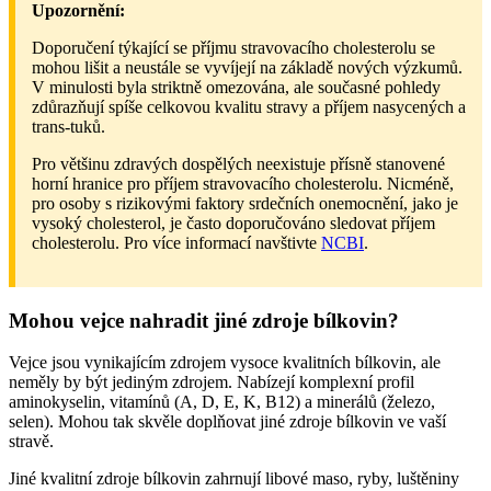
Upozornění:
Doporučení týkající se příjmu stravovacího cholesterolu se
mohou lišit a neustále se vyvíjejí na základě nových výzkumů.
V minulosti byla striktně omezována, ale současné pohledy
zdůrazňují spíše celkovou kvalitu stravy a příjem nasycených a
trans-tuků.
Pro většinu zdravých dospělých neexistuje přísně stanovené
horní hranice pro příjem stravovacího cholesterolu. Nicméně,
pro osoby s rizikovými faktory srdečních onemocnění, jako je
vysoký cholesterol, je často doporučováno sledovat příjem
cholesterolu. Pro více informací navštivte
NCBI
.
Mohou vejce nahradit jiné zdroje bílkovin?
Vejce jsou vynikajícím zdrojem vysoce kvalitních bílkovin, ale
neměly by být jediným zdrojem. Nabízejí komplexní profil
aminokyselin, vitamínů (A, D, E, K, B12) a minerálů (železo,
selen). Mohou tak skvěle doplňovat jiné zdroje bílkovin ve vaší
stravě.
Jiné kvalitní zdroje bílkovin zahrnují libové maso, ryby, luštěniny