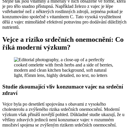
Stejně tak jsou vitamíny a minerály v nich obsažené ve formě, která
je pro tělo snadno přístupná. Například železo z vajec je lépe
vstřebatelné než z některých rostlinných zdrojů, zejména pokud je
konzumováno společně s vitamínem C. Tato vysoká využitelnost
dělá z vajec mimořádně efektivní potravinu pro dodávání důležitých
nutrientů.
Vejce a riziko srdečních onemocnění: Co
říká moderní výzkum?
Studie zkoumající vliv konzumace vajec na srdeční
zdraví
Vejce byla po desetiletí spojována s obavami z vysokého
cholesterolu a zvýšeného rizika srdečních onemocnění. Moderní
výzkum však přináší novější pohled. Důkladné studie ukazují, že u
většiny zdravých jedinců není konzumace vajec v rozumném
množství spojena se zvýšeným rizikem srdečních onemocnění.