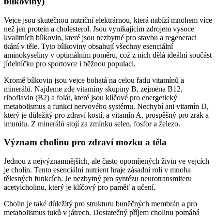
bílkoviny)
Vejce jsou skutečnou nutriční elektrárnou, která nabízí mnohem více
než jen protein a cholesterol. Jsou vynikajícím zdrojem vysoce
kvalitních bílkovin, které jsou nezbytné pro stavbu a regeneraci
tkání v těle. Tyto bílkoviny obsahují všechny esenciální
aminokyseliny v optimálním poměru, což z nich dělá ideální součást
jídelníčku pro sportovce i běžnou populaci.
Kromě bílkovin jsou vejce bohatá na celou řadu vitamínů a
minerálů. Najdeme zde vitamíny skupiny B, zejména B12,
riboflavin (B2) a folát, které jsou klíčové pro energetický
metabolismus a funkci nervového systému. Nechybí ani vitamín D,
který je důležitý pro zdraví kostí, a vitamín A, prospěšný pro zrak a
imunitu. Z minerálů stojí za zmínku selen, fosfor a železo.
Význam cholinu pro zdraví mozku a těla
Jednou z nejvýznamnějších, ale často opomíjených živin ve vejcích
je cholin. Tento esenciální nutrient hraje zásadní roli v mnoha
tělesných funkcích. Je nezbytný pro syntézu neurotransmiteru
acetylcholinu, který je klíčový pro paměť a učení.
Cholin je také důležitý pro strukturu buněčných membrán a pro
metabolismus tuků v játrech. Dostatečný příjem cholinu pomáhá