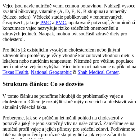
Vejce jsou navíc nutričně velmi cennou potravinou. Nabízejí vysoce
kvalitní bílkoviny, vitamíny (A, D, E, K, B-skupina) a minerály
(železo, selen). Vědecké studie publikované v renomovaných
časopisech, jako je
PMC
a
PMC
, opakovaně potvrzují, že umírněná
konzumace vajec nezvyšuje riziko srdečních onemocnění u
zdravých jedinců. Naopak, mohou být součástí zdravé diety pro
cholesterol.
Pro lidi s již existujícím vysokým cholesterolem nebo jinými
zdravotními problémy je vždy vhodné konzultovat vhodnou dietu s
lékařem nebo nutričním terapeutem. Nicméně pro většinu populace
není nutné se vejcím vyhýbat. Více informací naleznete například na
Texas Health
,
National Geographic
či
Shah Medical Center
.
Struktura článku: Co se dozvíte
V tomto článku se ponoříme hlouběji do problematiky vajec a
cholesterolu. Cílem je rozptýlit staré mýty o vejcích a představit vám
aktuální vědecká fakta.
Probereme, jak se v průběhu let měnil pohled na cholesterol v
potravě a jaký je jeho skutečný vliv na naše zdraví. Zaměříme se na
nutriční profil vajec a jejich přínosy pro srdeční zdraví. Podíváme se
také na doporučení pro různé skupiny lidí a jak vejce zařadit do