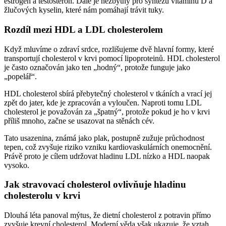
estrogen a testosteron. Dále je nezbytný pro syntézu vitamínu D a
žlučových kyselin, které nám pomáhají trávit tuky.
Rozdíl mezi HDL a LDL cholesterolem
Když mluvíme o zdraví srdce, rozlišujeme dvě hlavní formy, které
transportují cholesterol v krvi pomocí lipoproteinů. HDL cholesterol
je často označován jako ten „hodný“, protože funguje jako
„popelář“.
HDL cholesterol sbírá přebytečný cholesterol v tkáních a vrací jej
zpět do jater, kde je zpracován a vyloučen. Naproti tomu LDL
cholesterol je považován za „špatný“, protože pokud je ho v krvi
příliš mnoho, začne se usazovat na stěnách cév.
Tato usazenina, známá jako plak, postupně zužuje průchodnost
tepen, což zvyšuje riziko vzniku kardiovaskulárních onemocnění.
Právě proto je cílem udržovat hladinu LDL nízko a HDL naopak
vysoko.
Jak stravovací cholesterol ovlivňuje hladinu
cholesterolu v krvi
Dlouhá léta panoval mýtus, že dietní cholesterol z potravin přímo
zvyšuje krevní cholesterol. Moderní věda však ukazuje, že vztah