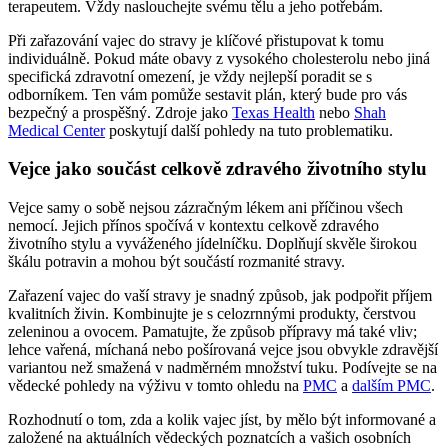
terapeutem. Vždy naslouchejte svému tělu a jeho potřebám.
Při zařazování vajec do stravy je klíčové přistupovat k tomu
individuálně. Pokud máte obavy z vysokého cholesterolu nebo jiná
specifická zdravotní omezení, je vždy nejlepší poradit se s
odborníkem. Ten vám pomůže sestavit plán, který bude pro vás
bezpečný a prospěšný. Zdroje jako
Texas Health
nebo
Shah
Medical Center
poskytují další pohledy na tuto problematiku.
Vejce jako součást celkově zdravého životního stylu
Vejce samy o sobě nejsou zázračným lékem ani příčinou všech
nemocí. Jejich přínos spočívá v kontextu celkově zdravého
životního stylu a vyváženého jídelníčku. Doplňují skvěle širokou
škálu potravin a mohou být součástí rozmanité stravy.
Zařazení vajec do vaší stravy je snadný způsob, jak podpořit příjem
kvalitních živin. Kombinujte je s celozrnnými produkty, čerstvou
zeleninou a ovocem. Pamatujte, že způsob přípravy má také vliv;
lehce vařená, míchaná nebo pošírovaná vejce jsou obvykle zdravější
variantou než smažená v nadměrném množství tuku. Podívejte se na
vědecké pohledy na výživu v tomto ohledu na
PMC
a
dalším PMC
.
Rozhodnutí o tom, zda a kolik vajec jíst, by mělo být informované a
založené na aktuálních vědeckých poznatcích a vašich osobních