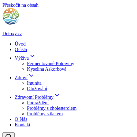
Přeskočit na obsah
Detoxy.cz
Úvod
Očista
Výživa
Fermentované Potraviny
Kyselina Askorbová
Zdraví
Imunita
Otužování
Zdravotní Problémy
Podráždění
Problémy s cholesterolem
Problémy s tlakem
O Nás
Kontakt