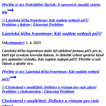
Přečtěte si více
Podrážděný žlučník: 8 varovných signálů vašeho
těla
Problémy s tlakem
|
Zdravotní Problémy
Lázeňská léčba hypertenze: Kde najdete nejlepší péči?
Od
webmaster1
1. 4. 2025
Lázeňská léčba hypertenze může být efektivní formou péče pro ty,
kteří trpí vysokým krevním tlakem. Je důležité vybrat správné lázně
pro optimální výsledky. Kde najdete nejlepší péči? Přečtěte si náš
článek a zjistěte více.
Přečtěte si více
Lázeňská léčba hypertenze: Kde najdete nejlepší
péči?
Problémy s cholesterolem
|
Zdravotní Problémy
Cholesterol v angličtině: Definice a význam pro vaše
zdraví