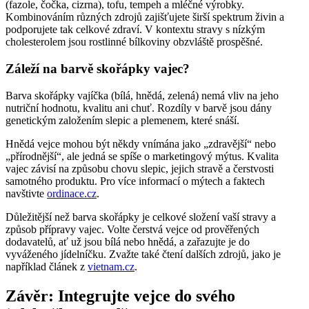
(fazole, čočka, cizrna), tofu, tempeh a mléčné výrobky.
Kombinováním různých zdrojů zajišťujete širší spektrum živin a
podporujete tak celkové zdraví. V kontextu stravy s nízkým
cholesterolem jsou rostlinné bílkoviny obzvláště prospěšné.
Záleží na barvě skořápky vajec?
Barva skořápky vajíčka (bílá, hnědá, zelená) nemá vliv na jeho
nutriční hodnotu, kvalitu ani chuť. Rozdíly v barvě jsou dány
genetickým založením slepic a plemenem, které snáší.
Hnědá vejce mohou být někdy vnímána jako „zdravější“ nebo
„přírodnější“, ale jedná se spíše o marketingový mýtus. Kvalita
vajec závisí na způsobu chovu slepic, jejich stravě a čerstvosti
samotného produktu. Pro více informací o mýtech a faktech
navštivte
ordinace.cz
.
Důležitější než barva skořápky je celkové složení vaší stravy a
způsob přípravy vajec. Volte čerstvá vejce od prověřených
dodavatelů, ať už jsou bílá nebo hnědá, a zařazujte je do
vyváženého jídelníčku. Zvažte také čtení dalších zdrojů, jako je
například článek z
vietnam.cz
.
Závěr: Integrujte vejce do svého