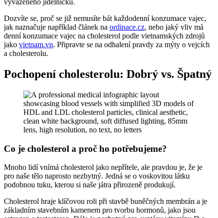
vyváženého jídelníčku.
Dozvíte se, proč se již nemusíte bát každodenní konzumace vajec,
jak naznačuje například článek na
ordinace.cz
, nebo jaký vliv má
denní konzumace vajec na cholesterol podle vietnamských zdrojů
jako
vietnam.vn
. Připravte se na odhalení pravdy za mýty o vejcích
a cholesterolu.
Pochopení cholesterolu: Dobrý vs. Špatný
Co je cholesterol a proč ho potřebujeme?
Mnoho lidí vnímá cholesterol jako nepřítele, ale pravdou je, že je
pro naše tělo naprosto nezbytný. Jedná se o voskovitou látku
podobnou tuku, kterou si naše játra přirozeně produkují.
Cholesterol hraje klíčovou roli při stavbě buněčných membrán a je
základním stavebním kamenem pro tvorbu hormonů, jako jsou