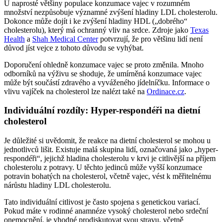
U naprosté většiny populace konzumace vajec v rozumném
množství nezpůsobuje významné zvýšení hladiny LDL cholesterolu.
Dokonce může dojít i ke zvýšení hladiny HDL („dobrého“
cholesterolu), který má ochranný vliv na srdce. Zdroje jako
Texas
Health
a
Shah Medical Center
potvrzují, že pro většinu lidí není
důvod jíst vejce z tohoto důvodu se vyhýbat.
Doporučení ohledně konzumace vajec se proto změnila. Mnoho
odborníků na výživu se shoduje, že umírněná konzumace vajec
může být součástí zdravého a vyváženého jídelníčku. Informace o
vlivu vajíček na cholesterol lze nalézt také na
Ordinace.cz
.
Individuální rozdíly: Hyper-respondéři na dietní
cholesterol
Je důležité si uvědomit, že reakce na dietní cholesterol se mohou u
jednotlivců lišit. Existuje malá skupina lidí, označovaná jako „hyper-
respondéři“, jejichž hladina cholesterolu v krvi je citlivější na příjem
cholesterolu z potravy. U těchto jedinců může vyšší konzumace
potravin bohatých na cholesterol, včetně vajec, vést k měřitelnému
nárůstu hladiny LDL cholesterolu.
Tato individuální citlivost je často spojena s genetickou variací.
Pokud máte v rodinné anamnéze vysoký cholesterol nebo srdeční
onemocnění, je vhodné prodiskutovat svou stravu, včetně