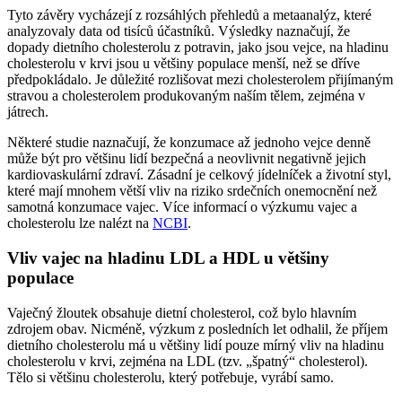
Tyto závěry vycházejí z rozsáhlých přehledů a metaanalýz, které
analyzovaly data od tisíců účastníků. Výsledky naznačují, že
dopady dietního cholesterolu z potravin, jako jsou vejce, na hladinu
cholesterolu v krvi jsou u většiny populace menší, než se dříve
předpokládalo. Je důležité rozlišovat mezi cholesterolem přijímaným
stravou a cholesterolem produkovaným naším tělem, zejména v
játrech.
Některé studie naznačují, že konzumace až jednoho vejce denně
může být pro většinu lidí bezpečná a neovlivnit negativně jejich
kardiovaskulární zdraví. Zásadní je celkový jídelníček a životní styl,
které mají mnohem větší vliv na riziko srdečních onemocnění než
samotná konzumace vajec. Více informací o výzkumu vajec a
cholesterolu lze nalézt na
NCBI
.
Vliv vajec na hladinu LDL a HDL u většiny
populace
Vaječný žloutek obsahuje dietní cholesterol, což bylo hlavním
zdrojem obav. Nicméně, výzkum z posledních let odhalil, že příjem
dietního cholesterolu má u většiny lidí pouze mírný vliv na hladinu
cholesterolu v krvi, zejména na LDL (tzv. „špatný“ cholesterol).
Tělo si většinu cholesterolu, který potřebuje, vyrábí samo.