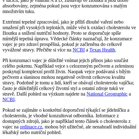
v tucích, jako je vitamín A a D, zůstávají ve žloutku a jsou dobře
absorbovány, zejména pokud jsou vejce konzumována s malým
množstvím tuku.
Extrémní tepelné zpracování, jako je příliš dlouhé vaření nebo
smažení při vysokých teplotách, může vést k oxidaci cholesterolu ve
žloutku a snížení nutriční hodnoty. Proto se doporučuje spíše
mírnější tepelná úprava. Vědecké články naznačují, že konzumace
vajec je pro zdraví prospěšná, pokud je začleněna do celkově
vyvážené stravy. Přečtěte si více na
NCBI
a
Texas Health
.
Při konzumaci vajec je důležité vnímat jejich přínos jako součást
celého pokrmu. Například vejce s celozrnným pečivem a zeleninou
poskytují komplexní profil živin. Naopak vejce podávaná s bílým
pečivem a slaninou mohou negativně ovlivnit celkovou kvalitu
stravy. Podobně je tomu u lidí, kteří se obávají cholesterolu vajíčka;
často je důležitější celkový životní styl a ostatní zdroje tuků ve
stravě. Další pohled na výzkum najdete na
National Geographic
a
NCBI
.
Pokud se zajímáte o konkrétní doporučení týkající se jídelníčku a
cholesterolu, je vhodné konzultovat odborníka. Informace z
dostupných zdrojů, jako je například tento článek o cholesterolu z
vajec na
ordinace.cz
, mohou být užitečné, ale nenahradí individuální
lékařský nebo nutriční pohled.