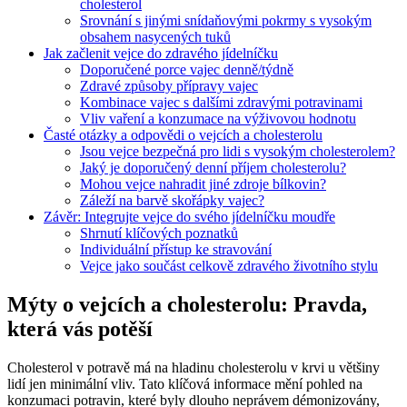
cholesterol
Srovnání s jinými snídaňovými pokrmy s vysokým
obsahem nasycených tuků
Jak začlenit vejce do zdravého jídelníčku
Doporučené porce vajec denně/týdně
Zdravé způsoby přípravy vajec
Kombinace vajec s dalšími zdravými potravinami
Vliv vaření a konzumace na výživovou hodnotu
Časté otázky a odpovědi o vejcích a cholesterolu
Jsou vejce bezpečná pro lidi s vysokým cholesterolem?
Jaký je doporučený denní příjem cholesterolu?
Mohou vejce nahradit jiné zdroje bílkovin?
Záleží na barvě skořápky vajec?
Závěr: Integrujte vejce do svého jídelníčku moudře
Shrnutí klíčových poznatků
Individuální přístup ke stravování
Vejce jako součást celkově zdravého životního stylu
Mýty o vejcích a cholesterolu: Pravda,
která vás potěší
Cholesterol v potravě má na hladinu cholesterolu v krvi u většiny
lidí jen minimální vliv. Tato klíčová informace mění pohled na
konzumaci potravin, které byly dlouho neprávem démonizovány,