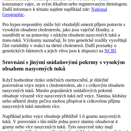
konzumace vajec, se svým lékařem nebo registrovaným dietologem.
Další informace k tématu najdete například zde:
National
Geographic
.
Pro hyper-respondéry může být vhodnější omezit příjem potravin s
vysokým obsahem cholesterolu, jako jsou vaječné žloutky, a
soustředit se na potraviny s nízkým obsahem nasycených tuků a
trans-tuků. Výzkumy naznačují, že tyto genetické rozdíly vysvětlují
část variability v reakci na dietní cholesterol. Další poznatky o
genetických faktorech a jejich vlivu jsou k dispozici na
NCBI
.
Srovnání s jinými snídaňovými pokrmy s vysokým
obsahem nasycených tuků
Když hodnotíme riziko srdečních onemocnění, je důležité
porovnávat vejce nejen s cholesterolem, ale i s celkovým obsahem
nasycených tuků. Mnoho populárních snídaňových pokrmů
obsahuje výrazně více nasycených tuků než vejce. Slanina, klobásy
nebo některé druhy pečiva mohou přispívat k celkovému příjmu
nasycených tuků mnohem více.
Například jedno vejce obsahuje přibližně 1.6 gramu nasycených
tuků. V porovnání s tím může jedna porce slaniny obsahovat 4
gramy nebo více nasycených tuků. Tyto nasycené tuky mají