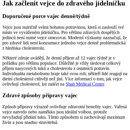
Jak začlenit vejce do zdravého jídelníčku
Doporučené porce vajec denně/týdně
Vejce jsou nutričně velmi bohatou potravinou, která si zaslouží své
místo ve vyváženém jídelníčku. Pro většinu zdravých dospělých
jedinců není nutné vejce omezovat. Moderní výzkumy naznačují, že
pro zdravé lidi není konzumace jednoho vejce denně problematická
z hlediska cholesterolu.
Některé zdroje uvádějí, že denní příjem až 12 vajec týdně je v
pořádku pro většinu populace. Důležité je vždy sledovat celkový
příjem nasycených tuků a cholesterolu z ostatních potravin.
Individualita metabolismu hraje také svou roli; někteří lidé reagují na
dietní cholesterol citlivěji než jiní. Více informací o tom, jak vejce
ovlivňují cholesterol, lze nalézt na
Shah Medical Center
.
Zdravé způsoby přípravy vajec
Způsob přípravy výrazně ovlivňuje zdravotní benefity vajec. Vařená
vejce natvrdo nebo naměkko jsou ideální volbou, protože
nevyžadují přidání tuku. Tímto způsobem si zachovávají maximum
živin a jsou snadno stravitelná.