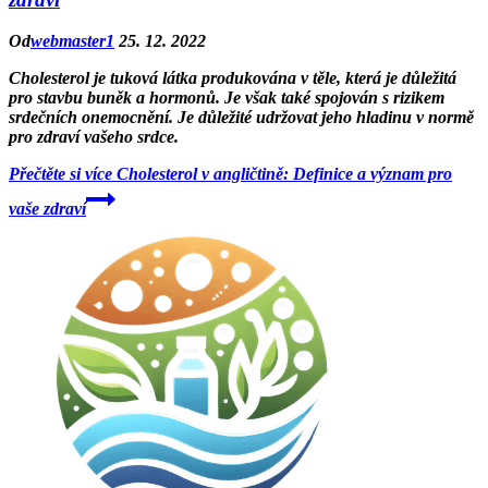
Od
webmaster1
25. 12. 2022
Cholesterol je tuková látka produkována v těle, která je důležitá
pro stavbu buněk a hormonů. Je však také spojován s rizikem
srdečních onemocnění. Je důležité udržovat jeho hladinu v normě
pro zdraví vašeho srdce.
Přečtěte si více
Cholesterol v angličtině: Definice a význam pro
vaše zdraví