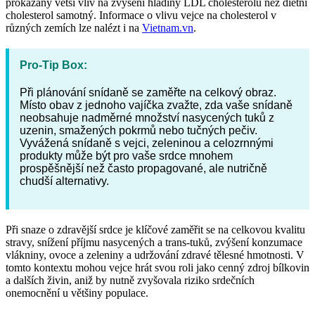
prokázaný větší vliv na zvýšení hladiny LDL cholesterolu než dietní
cholesterol samotný. Informace o vlivu vejce na cholesterol v
různých zemích lze nalézt i na
Vietnam.vn
.
Pro-Tip Box:
Při plánování snídaně se zaměřte na celkový obraz.
Místo obav z jednoho vajíčka zvažte, zda vaše snídaně
neobsahuje nadměrné množství nasycených tuků z
uzenin, smažených pokrmů nebo tučných pečiv.
Vyvážená snídaně s vejci, zeleninou a celozrnnými
produkty může být pro vaše srdce mnohem
prospěšnější než často propagované, ale nutričně
chudší alternativy.
Při snaze o zdravější srdce je klíčové zaměřit se na celkovou kvalitu
stravy, snížení příjmu nasycených a trans-tuků, zvýšení konzumace
vlákniny, ovoce a zeleniny a udržování zdravé tělesné hmotnosti. V
tomto kontextu mohou vejce hrát svou roli jako cenný zdroj bílkovin
a dalších živin, aniž by nutně zvyšovala riziko srdečních
onemocnění u většiny populace.