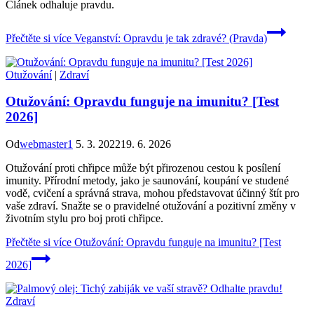
Článek odhaluje pravdu.
Přečtěte si více
Veganství: Opravdu je tak zdravé? (Pravda)
Otužování
|
Zdraví
Otužování: Opravdu funguje na imunitu? [Test
2026]
Od
webmaster1
5. 3. 2022
19. 6. 2026
Otužování proti chřipce může být přirozenou cestou k posílení
imunity. Přírodní metody, jako je saunování, koupání ve studené
vodě, cvičení a správná strava, mohou představovat účinný štít pro
vaše zdraví. Snažte se o pravidelné otužování a pozitivní změny v
životním stylu pro boj proti chřipce.
Přečtěte si více
Otužování: Opravdu funguje na imunitu? [Test
2026]
Zdraví