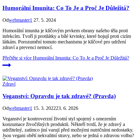
Humorální Imunita: Co To Je a Proč Je Důležitá?
Od
webmaster1
27. 5. 2024
Humorální imunita je klíčovým prvkem obrany našeho těla proti
infekcím. Tvoří ji protilátky a bílé krvinky, které bojují proti cizím
látkám. Porozumění tomuto mechanismu je klíčové pro udržení
zdraví a prevenci nemocí.
Přečtěte si více
Humorální Imunita: Co To Je a Proč Je Důležitá?
Zdraví
Veganství: Opravdu je tak zdravé? (Pravda)
Od
webmaster1
15. 3. 2022
23. 6. 2026
Veganství je kontroverzní životní styl spojený s omezením
konzumace živočišných produktů. Někteří tvrdí, že je zdravý a
udržitelný, zatímco jiní varují před možnými nutričními nedostatky.
Jsou vegani obětí nekvalitní stravy, nebo se jedná o zdravou volbu?