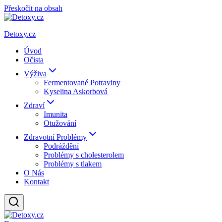
Přeskočit na obsah
Detoxy.cz
Úvod
Očista
Výživa
Fermentované Potraviny
Kyselina Askorbová
Zdraví
Imunita
Otužování
Zdravotní Problémy
Podráždění
Problémy s cholesterolem
Problémy s tlakem
O Nás
Kontakt