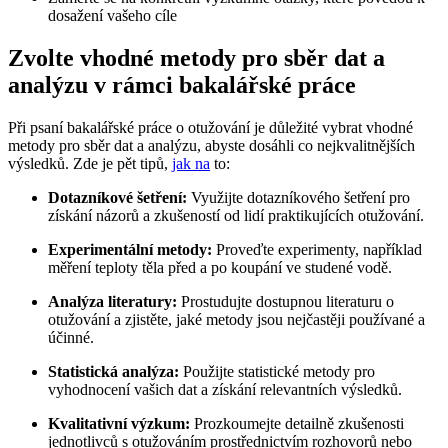
dosažení vašeho cíle
Zvolte vhodné metody pro sběr dat a
analýzu v rámci bakalářské práce
Při psaní bakalářské práce o otužování je důležité vybrat vhodné
metody pro sběr dat a analýzu, abyste dosáhli co nejkvalitnějších
výsledků. Zde je pět tipů,
jak na
to:
Dotazníkové šetření:
Využijte dotazníkového šetření pro
získání názorů a zkušeností od lidí praktikujících otužování.
Experimentální metody:
Proveďte experimenty, například
měření teploty těla před a po koupání ve studené vodě.
Analýza literatury:
Prostudujte dostupnou literaturu o
otužování a zjistěte, jaké metody jsou nejčastěji používané a
účinné.
Statistická analýza:
Použijte statistické metody pro
vyhodnocení vašich dat a získání relevantních výsledků.
Kvalitativní výzkum:
Prozkoumejte detailně zkušenosti
jednotlivců s otužováním prostřednictvím rozhovorů nebo