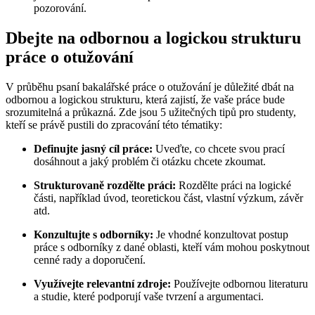
pozorování.
Dbejte na odbornou a logickou strukturu
práce o otužování
V průběhu psaní bakalářské práce o otužování je důležité dbát na
odbornou a logickou strukturu, která zajistí, že vaše práce bude
srozumitelná a průkazná. Zde jsou 5 užitečných tipů pro studenty,
kteří se právě pustili do zpracování této tématiky:
Definujte jasný cíl práce:
Uveďte, co chcete svou prací
dosáhnout a jaký problém či otázku chcete zkoumat.
Strukturovaně rozdělte práci:
Rozdělte práci na logické
části, například úvod, teoretickou část, vlastní výzkum, závěr
atd.
Konzultujte s odborníky:
Je vhodné konzultovat postup
práce s odborníky z dané oblasti, kteří vám mohou poskytnout
cenné rady a doporučení.
Využívejte relevantní zdroje:
Používejte odbornou literaturu
a studie, které podporují vaše tvrzení a argumentaci.