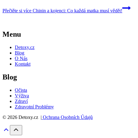
Přečtěte si více
Chinin a kojenci: Co každá matka musí vědět!
Menu
Detoxy.cz
Blog
O Nás
Kontakt
Blog
Očista
Výživa
Zdraví
Zdravotní Problémy
© 2026 Detoxy.cz |
Ochrana Osobních Údajů