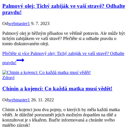
Palmový olej: Tichý zabiják ve vaší stravě? Odhalte
pravdu!
Od
webmaster1
9. 7. 2023
Palmový olej je běžným přísadou ve většině potravin. Ale může být
tichým zabijákem ve vaší stravě? Přečtěte si a odhalte pravdu o
tomto diskutovaném oleji.
Přečtěte si více
Palmový olej: Tichý zabiják ve vaší stravě? Odhalte
pravdu!
Zdraví
Chinin a kojenci: Co každá matka musí vědět!
Od
webmaster1
26. 11. 2022
Chinin a kojenci jsou dva pojmy, o kterých by měla každá matka
vědět. Je důležité porozumět jejich možným dopadům na dítě a
konzultovat je s lékařem. Buďte informovaná a chráníte svého
malého zázrak!