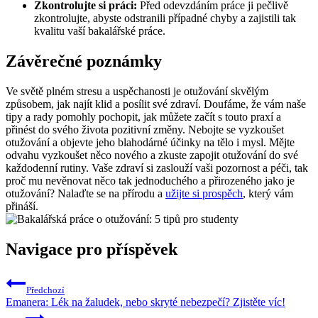
Zkontrolujte si práci:
Před odevzdáním práce ji pečlivě
zkontrolujte, abyste odstranili případné chyby a zajistili tak
kvalitu vaší bakalářské práce.
Závěrečné poznámky
Ve světě plném stresu a uspěchanosti je otužování skvělým
způsobem, jak najít klid a posílit své zdraví. Doufáme, že vám naše
tipy a rady pomohly pochopit, jak můžete začít s touto praxí a
přinést do svého života pozitivní změny. Nebojte se vyzkoušet
otužování a objevte jeho blahodárné účinky na tělo i mysl. Mějte
odvahu vyzkoušet něco nového a zkuste zapojit otužování do své
každodenní rutiny. Vaše zdraví si zaslouží vaši pozornost a péči, tak
proč mu nevěnovat něco tak jednoduchého a přirozeného jako je
otužování? Nalaďte se na přírodu a
užijte si prospěch
, který vám
přináší.
Navigace pro příspěvek
Předchozí
Emanera: Lék na žaludek, nebo skryté nebezpečí? Zjistěte víc!