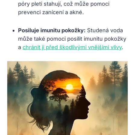
póry pleti stahují, což může pomoci
prevenci zanícení a akné.
Posiluje imunitu pokožky:
Studená voda
může také pomoci posílit imunitu pokožky
a
chránit ji před škodlivými vnějšími vlivy
.