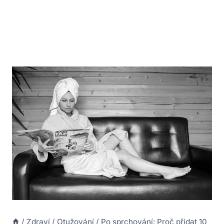
/
Zdraví
/
Otužování
/
Po sprchování: Proč přidat 10