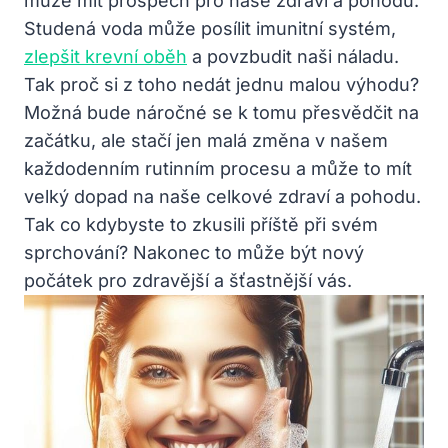
může mít prospěch pro naše zdraví a pohodu.
Studená voda může posílit imunitní systém,
zlepšit krevní oběh
a povzbudit naši náladu.
Tak proč si z toho nedát jednu malou výhodu?
Možná bude náročné se k tomu přesvědčit na
začátku, ale stačí jen malá změna v našem
každodenním rutinním procesu a může to mít
velký dopad na naše celkové zdraví a pohodu.
Tak co kdybyste to zkusili příště při svém
sprchování? Nakonec to může být nový
počátek pro zdravější a šťastnější vás.