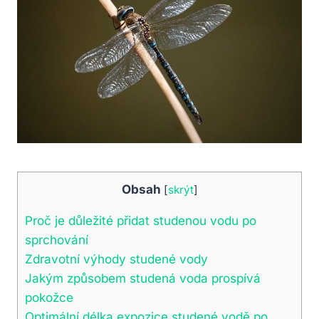
Obsah
[
skrýt
]
Proč je důležité přidat studenou vodu po
sprchování
Zdravotní výhody studené vody
Jakým způsobem studená voda prospívá
pokožce
Optimální délka expozice studené vodě po