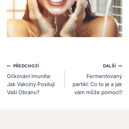
Navigace
PŘEDCHOZÍ
DALŠÍ
Pro
Očkování Imunita:
Fermentovaný
Jak Vakcíny Posilují
partikl: Co to je a jak
Příspěvek
Vaši Obranu?
vám může pomoci?