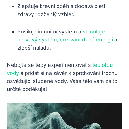
Zlepšuje krevní oběh a dodává pleti
zdravý rozžehlý vzhled.
Posiluje imunitní systém a
stimuluje
nervový systém
,
což vám dodá energii
a
zlepší náladu.
Nebojte se tedy experimentovat s
teplotou
vody
a přidat si na závěr k sprchování trochu
osvěžující studené vody. Vaše tělo vám za to
určitě poděkuje!