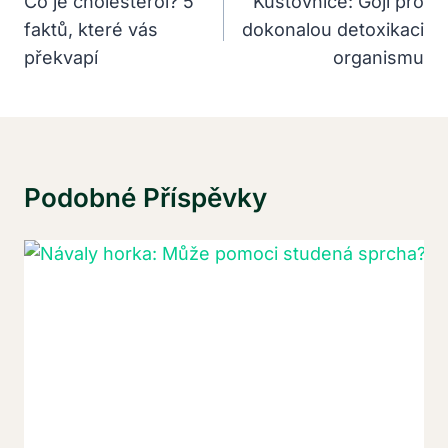
Pro
Co je cholesterol? 5
Kustovnice: Goji pro
faktů, které vás
dokonalou detoxikaci
Příspěvek
překvapí
organismu
Podobné Příspěvky