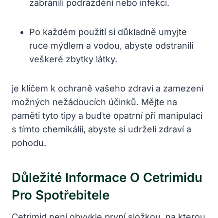
zabránili podráždění nebo infekci.
Po každém použití si důkladně umyjte
ruce mýdlem a vodou, abyste odstranili
veškeré zbytky látky.
je klíčem k ochraně vašeho zdraví a zamezení
možných nežádoucích účinků. Mějte na
paměti tyto tipy a buďte opatrní při manipulaci
s tímto chemikálií, abyste si udrželi zdraví a
pohodu.
Důležité Informace O Cetrimidu
Pro Spotřebitele
Cetrimid není obvykle první složkou, na kterou