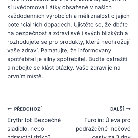
si uvědomovali látky obsažené v našich
každodenních výrobcích a měli znalost o jejich
potenciálních dopadech. Ujistěte se, že dbáte
na bezpečnost a zdraví své i svých blízkých a
rozhodujete se pro produkty, které neohrožují
vaše zdraví. Pamatujte, že informovaný
spotřebitel je silný spotřebitel. Buďte ostražití
a nebojte se klást otázky. Vaše zdraví je na
prvním místě.
Navigace
PŘEDCHOZÍ
DALŠÍ
Pro
Erythritol: Bezpečné
Furolin: Úleva pro
sladidlo, nebo
podrážděné močové
Příspěvek
zdravotní riziko?
cesty za 3 dny