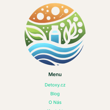
Menu
Detoxy.cz
Blog
O Nás