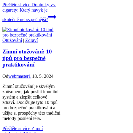
Přečtěte si více
Doutníky vs.
cigarety: Který návyk je
skutečně nebezpečnější?
Otužování
|
Zdraví
Zimní otužování: 10
tipů pro bezpečné
praktikování
Od
webmaster1
18. 5. 2024
Zimní otužování je skvělým
způsobem, jak posílit imunitní
systém a zlepšit celkové
zdraví. Dodržujte tyto 10 tipů
pro bezpečné praktikování a
užijte si prospěchy této tradiční
metody posílení těla.
Přečtěte si více
Zimní