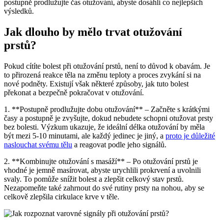
postupně prodlužujte čas otužování, abyste dosáhli co nejlepších
výsledků.
Jak dlouho by mělo trvat otužování
prstů?
Pokud cítíte bolest při otužování prstů, není to důvod k obavám. Je
to přirozená reakce těla na změnu teploty a proces zvykání si na
nové podněty. Existují však některé způsoby, jak tuto bolest
překonat a bezpečně pokračovat v otužování.
1. **Postupně prodlužujte dobu otužování** – Začněte s krátkými
časy a postupně je zvyšujte, dokud nebudete schopni otužovat prsty
bez bolesti. Výzkum ukazuje, že ideální délka otužování by měla
být mezi 5-10 minutami, ale každý jedinec je jiný, a
proto je důležité
naslouchat svému tělu
a reagovat podle jeho signálů.
2. **Kombinujte otužování s masáží** – Po otužování prstů je
vhodné je jemně masírovat, abyste urychlili prokrvení a uvolnili
svaly. To pomůže snížit bolest a zlepšit celkový stav prstů.
Nezapomeňte také zahrnout do své rutiny prsty na nohou, aby se
celkově zlepšila cirkulace krve v těle.