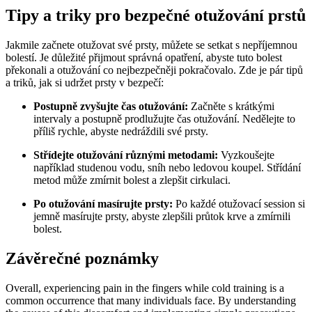
Tipy a triky pro bezpečné otužování prstů
Jakmile začnete otužovat své prsty, můžete se setkat s nepříjemnou
bolestí. Je důležité přijmout správná opatření, abyste tuto bolest
překonali a otužování co nejbezpečněji pokračovalo. Zde je pár tipů
a triků, jak si udržet prsty v bezpečí:
Postupně zvyšujte čas otužování:
Začněte s krátkými
intervaly a postupně prodlužujte čas otužování. Nedělejte to
příliš rychle, abyste nedráždili své prsty.
Střídejte otužování různými metodami:
Vyzkoušejte
například studenou vodu, sníh nebo ledovou koupel. Střídání
metod může zmírnit bolest a zlepšit cirkulaci.
Po otužování masírujte prsty:
Po každé otužovací session si
jemně masírujte prsty, abyste zlepšili průtok krve a zmírnili
bolest.
Závěrečné poznámky
Overall, experiencing pain in the fingers while cold training is a
common occurrence that many individuals face. By understanding