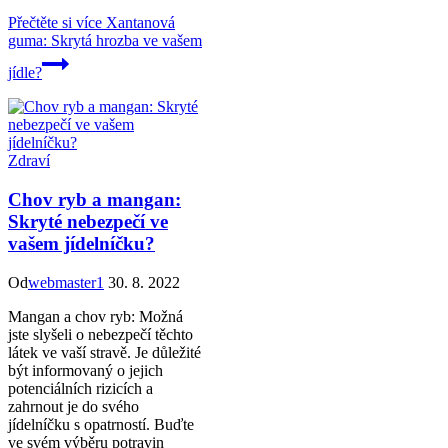
Přečtěte si více
Xantanová
guma: Skrytá hrozba ve vašem
jídle?
Zdraví
Chov ryb a mangan:
Skryté nebezpečí ve
vašem jídelníčku?
Od
webmaster1
30. 8. 2022
Mangan a chov ryb: Možná
jste slyšeli o nebezpečí těchto
látek ve vaší stravě. Je důležité
být informovaný o jejich
potenciálních rizicích a
zahrnout je do svého
jídelníčku s opatrností. Buďte
ve svém výběru potravin