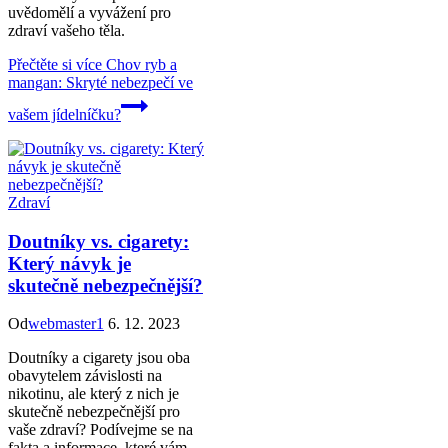
uvědomělí a vyvážení pro
zdraví vašeho těla.
Přečtěte si více
Chov ryb a
mangan: Skryté nebezpečí ve
vašem jídelníčku?
Zdraví
Doutníky vs. cigarety:
Který návyk je
skutečně nebezpečnější?
Od
webmaster1
6. 12. 2023
Doutníky a cigarety jsou oba
obavytelem závislosti na
nikotinu, ale který z nich je
skutečně nebezpečnější pro
vaše zdraví? Podívejme se na
fakta a informace, které vám