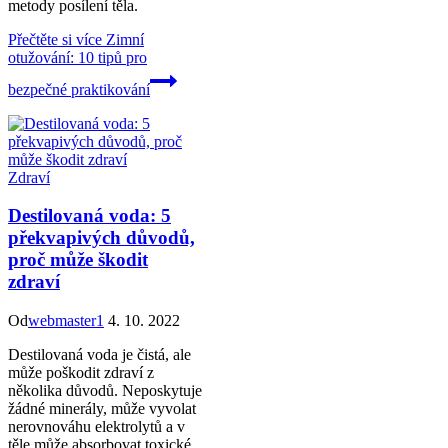
metody posílení těla.
Přečtěte si více
Zimní
otužování: 10 tipů pro
bezpečné praktikování
Zdraví
Destilovaná voda: 5
překvapivých důvodů,
proč může škodit
zdraví
Od
webmaster1
4. 10. 2022
Destilovaná voda je čistá, ale
může poškodit zdraví z
několika důvodů. Neposkytuje
žádné minerály, může vyvolat
nerovnováhu elektrolytů a v
těle může absorbovat toxické