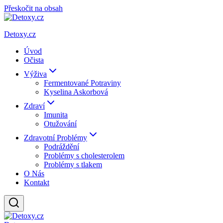
Přeskočit na obsah
Detoxy.cz
Úvod
Očista
Výživa
Fermentované Potraviny
Kyselina Askorbová
Zdraví
Imunita
Otužování
Zdravotní Problémy
Podráždění
Problémy s cholesterolem
Problémy s tlakem
O Nás
Kontakt