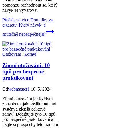
pomohou rozhodnout se, který
návyk se vyvarovat.
Přečtěte si více
Doutníky vs.
cigarety: Který návyk je
skutečně nebezpečnější?
Otužování
|
Zdraví
Zimní otužování: 10
tipů pro bezpečné
praktikování
Od
webmaster1
18. 5. 2024
Zimní otužování je skvělým
způsobem, jak posílit imunitní
systém a zlepšit celkové
zdraví. Dodržujte tyto 10 tipů
pro bezpečné praktikování a
užijte si prospěchy této tradiční