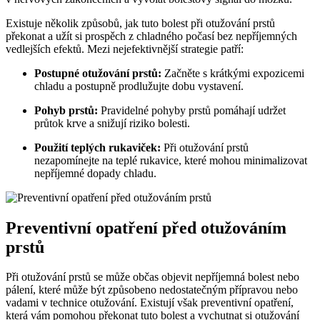
Existuje několik způsobů, jak tuto bolest při otužování prstů
překonat a užít si prospěch z chladného počasí bez nepříjemných
vedlejších efektů. Mezi nejefektivnější strategie patří:
Postupné otužování prstů:
Začněte s krátkými expozicemi
chladu a postupně prodlužujte dobu vystavení.
Pohyb prstů:
Pravidelné pohyby prstů pomáhají udržet
průtok krve a snižují riziko bolesti.
Použití teplých rukaviček:
Při otužování prstů
nezapomínejte na teplé rukavice, které mohou minimalizovat
nepříjemné dopady chladu.
Preventivní opatření před otužováním
prstů
Při otužování prstů se může občas objevit nepříjemná bolest nebo
pálení, které může být způsobeno nedostatečným přípravou nebo
vadami v technice otužování. Existují však preventivní opatření,
která vám pomohou překonat tuto bolest a vychutnat si otužování