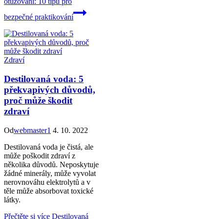
otužování: 10 tipů pro
bezpečné praktikování
Zdraví
Destilovaná voda: 5
překvapivých důvodů,
proč může škodit
zdraví
Od
webmaster1
4. 10. 2022
Destilovaná voda je čistá, ale
může poškodit zdraví z
několika důvodů. Neposkytuje
žádné minerály, může vyvolat
nerovnováhu elektrolytů a v
těle může absorbovat toxické
látky.
Přečtěte si více
Destilovaná