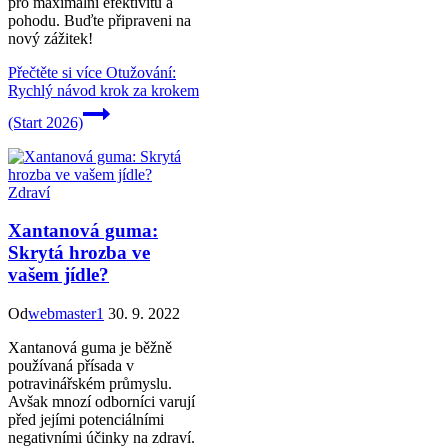
pro maximální efektivitu a
pohodu. Buďte připraveni na
nový zážitek!
Přečtěte si více
Otužování:
Rychlý návod krok za krokem
(Start 2026)
Zdraví
Xantanová guma:
Skrytá hrozba ve
vašem jídle?
Od
webmaster1
30. 9. 2022
Xantanová guma je běžně
používaná přísada v
potravinářském průmyslu.
Avšak mnozí odborníci varují
před jejími potenciálními
negativními účinky na zdraví.