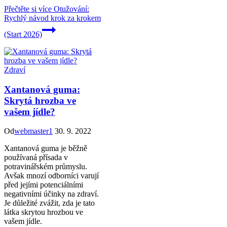
Přečtěte si více
Otužování:
Rychlý návod krok za krokem
(Start 2026)
Zdraví
Xantanová guma:
Skrytá hrozba ve
vašem jídle?
Od
webmaster1
30. 9. 2022
Xantanová guma je běžně
používaná přísada v
potravinářském průmyslu.
Avšak mnozí odborníci varují
před jejími potenciálními
negativními účinky na zdraví.
Je důležité zvážit, zda je tato
látka skrytou hrozbou ve
vašem jídle.