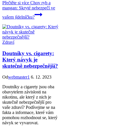
Přečtěte si více
Chov ryb a
mangan: Skryté nebezpečí ve
vašem jídelníčku?
Zdraví
Doutníky vs. cigarety:
Který návyk je
skutečně nebezpečnější?
Od
webmaster1
6. 12. 2023
Doutníky a cigarety jsou oba
obavytelem závislosti na
nikotinu, ale který z nich je
skutečně nebezpečnější pro
vaše zdraví? Podívejme se na
fakta a informace, které vám
pomohou rozhodnout se, který
návyk se vyvarovat.