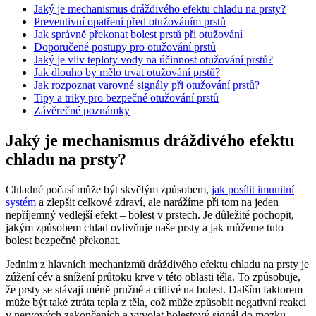
Jaký je mechanismus dráždivého efektu chladu na prsty?
Preventivní opatření před otužováním prstů
Jak správně překonat bolest prstů při otužování
Doporučené postupy pro otužování prstů
Jaký je vliv teploty vody na účinnost otužování prstů?
Jak dlouho by mělo trvat otužování prstů?
Jak rozpoznat varovné signály při otužování prstů?
Tipy a triky pro bezpečné otužování prstů
Závěrečné poznámky
Jaký je mechanismus dráždivého efektu
chladu na prsty?
Chladné počasí může být skvělým způsobem,
jak posílit imunitní
systém
a zlepšit celkové zdraví, ale narážíme při tom na jeden
nepříjemný vedlejší efekt – bolest v prstech. Je důležité pochopit,
jakým způsobem chlad ovlivňuje naše prsty a jak můžeme tuto
bolest bezpečně překonat.
Jedním z hlavních mechanizmů dráždivého efektu chladu na prsty je
zúžení cév a snížení průtoku krve v této oblasti těla. To způsobuje,
že prsty se stávají méně pružné a citlivé na bolest. Dalším faktorem
může být také ztráta tepla z těla, což může způsobit negativní reakci
v nervových zakončeních a vyvolat bolestový signál do mozku.