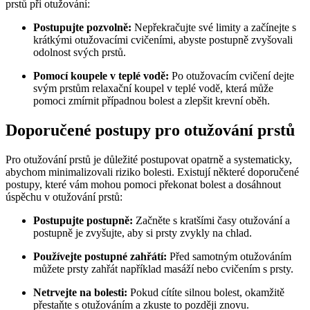
prstů při otužování:
Postupujte pozvolně:
Nepřekračujte své limity a začínejte s
krátkými otužovacími cvičeními, abyste postupně zvyšovali
odolnost svých prstů.
Pomocí koupele v teplé vodě:
Po otužovacím cvičení dejte
svým prstům relaxační koupel v teplé vodě, která může
pomoci zmírnit případnou bolest a zlepšit krevní oběh.
Doporučené postupy pro otužování prstů
Pro otužování prstů je důležité postupovat opatrně a systematicky,
abychom minimalizovali riziko bolesti. Existují některé doporučené
postupy, které vám mohou pomoci překonat bolest a dosáhnout
úspěchu v otužování prstů:
Postupujte postupně:
Začněte s kratšími časy otužování a
postupně je zvyšujte, aby si prsty zvykly na chlad.
Používejte postupné zahřátí:
Před samotným otužováním
můžete prsty zahřát například masáží nebo cvičením s prsty.
Netrvejte na bolesti:
Pokud cítíte silnou bolest, okamžitě
přestaňte s otužováním a zkuste to později znovu.