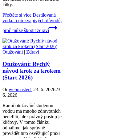
látky.
Přečtěte si více
Destilovaná
voda: 5 překvapivých důvodů,
proč může škodit zdraví
Otužování
|
Zdraví
Otužování: Rychlý
návod krok za krokem
(Start 2026)
Od
webmaster1
23. 6. 2026
23.
6. 2026
Ranní otužování studenou
vodou má mnoho zdravotních
benefitů, ale správný postup je
klíčový. V tomto článku
odhalíme, jak správně
provádět tuto osvěžující praxi