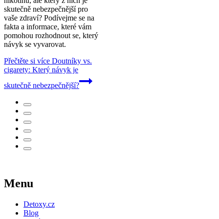
nikotinu, ale který z nich je
skutečně nebezpečnější pro
vaše zdraví? Podívejme se na
fakta a informace, které vám
pomohou rozhodnout se, který
návyk se vyvarovat.
Přečtěte si více
Doutníky vs.
cigarety: Který návyk je
skutečně nebezpečnější?
Menu
Detoxy.cz
Blog