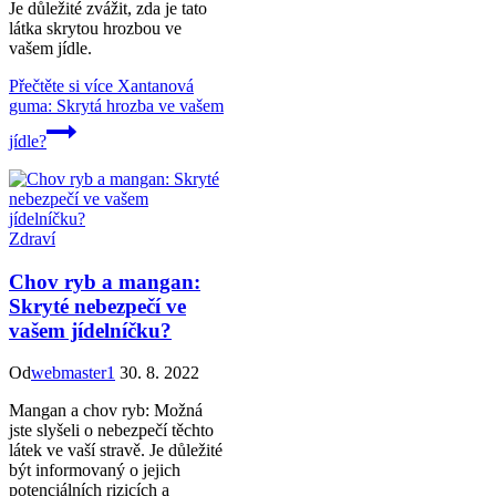
Je důležité zvážit, zda je tato
látka skrytou hrozbou ve
vašem jídle.
Přečtěte si více
Xantanová
guma: Skrytá hrozba ve vašem
jídle?
Zdraví
Chov ryb a mangan:
Skryté nebezpečí ve
vašem jídelníčku?
Od
webmaster1
30. 8. 2022
Mangan a chov ryb: Možná
jste slyšeli o nebezpečí těchto
látek ve vaší stravě. Je důležité
být informovaný o jejich
potenciálních rizicích a