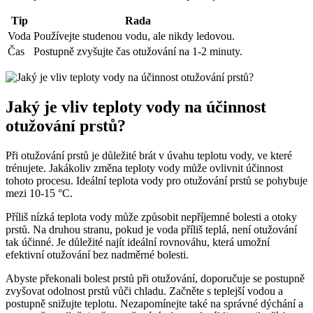
Tip
Rada
Voda
Používejte studenou vodu, ale nikdy ledovou.
Čas
Postupně zvyšujte čas otužování na 1-2 minuty.
Jaký je vliv teploty vody na účinnost
otužování prstů?
Při otužování prstů je důležité brát v úvahu teplotu vody, ve které
trénujete. Jakákoliv změna teploty vody může ovlivnit účinnost
tohoto procesu. Ideální teplota vody pro otužování prstů se pohybuje
mezi 10-15 °C.
Příliš nízká teplota vody může způsobit nepříjemné bolesti a otoky
prstů. Na druhou stranu, pokud je voda příliš teplá, není otužování
tak účinné. Je důležité najít ideální rovnováhu, která umožní
efektivní otužování bez nadměrné bolesti.
Abyste překonali bolest prstů při otužování, doporučuje se postupně
zvyšovat odolnost prstů vůči chladu. Začněte s teplejší vodou a
postupně snižujte teplotu. Nezapomínejte také na správné dýchání a