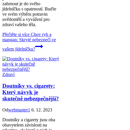
zahrnout je do svého
jídelníčku s opatrností. Buďte
ve svém výběru potravin
uvědomělí a vyvážení pro
zdraví vašeho těla.
Přečtěte si více
Chov ryb a
mangan: Skryté nebezpečí ve
vašem jídelníčku?
Zdraví
Doutníky vs. cigarety:
Který návyk je
skutečně nebezpečnější?
Od
webmaster1
6. 12. 2023
Doutníky a cigarety jsou oba
obavytelem závislosti na