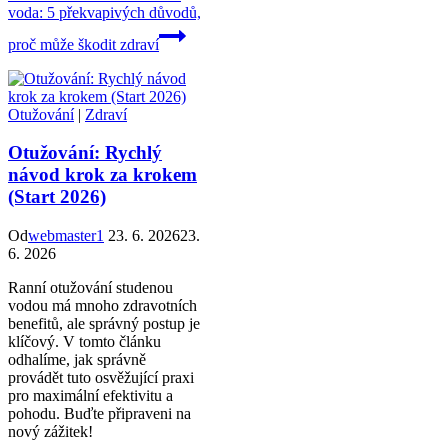
voda: 5 překvapivých důvodů,
proč může škodit zdraví
Otužování
|
Zdraví
Otužování: Rychlý
návod krok za krokem
(Start 2026)
Od
webmaster1
23. 6. 2026
23.
6. 2026
Ranní otužování studenou
vodou má mnoho zdravotních
benefitů, ale správný postup je
klíčový. V tomto článku
odhalíme, jak správně
provádět tuto osvěžující praxi
pro maximální efektivitu a
pohodu. Buďte připraveni na
nový zážitek!