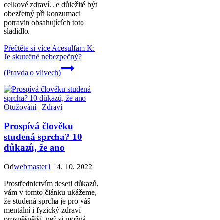
celkové zdraví. Je důležité být
obezřetný při konzumaci
potravin obsahujících toto
sladidlo.
Přečtěte si více
Acesulfam K:
Je skutečně nebezpečný?
(Pravda o vlivech)
Otužování
|
Zdraví
Prospívá člověku
studená sprcha? 10
důkazů, že ano
Od
webmaster1
14. 10. 2022
Prostřednictvím deseti důkazů,
vám v tomto článku ukážeme,
že studená sprcha je pro váš
mentální i fyzický zdraví
prospěšnější, než si možná