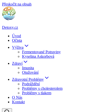
Přeskočit na obsah
Detoxy.cz
Úvod
Očista
Výživa
Fermentované Potraviny
Kyselina Askorbová
Zdraví
Imunita
Otužování
Zdravotní Problémy
Podráždění
Problémy s cholesterolem
Problémy s tlakem
O Nás
Kontakt