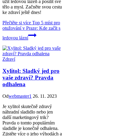
užít ledovou lázeň a posílit své
tělo a mysl. Začněte svou cestu
ke zdraví ještě dnes!
Přečtěte si více
Top 5 míst pro
otužování v Praze: Kde začít s
ledovou lázní
Zdraví
Xylitol: Sladký jed pro
vaše zdraví? Pravda
odhalena
Od
webmaster1
26. 11. 2023
Je xylitol skutečně zdravý
náhradní sladidlo nebo jen
další marketingový trik?
Pravda o tomto populárním
sladidle je konečně odhalena.
Zjistěte více o jeho výhodách a