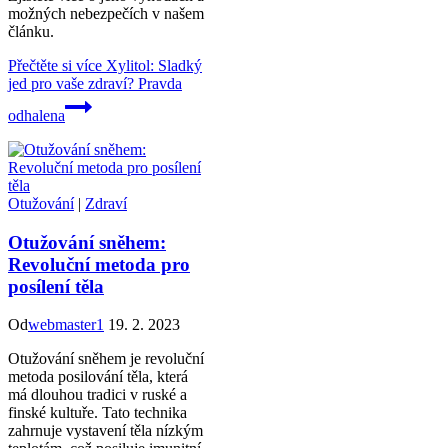
možných nebezpečích v našem
článku.
Přečtěte si více
Xylitol: Sladký
jed pro vaše zdraví? Pravda
odhalena
Otužování
|
Zdraví
Otužování sněhem:
Revoluční metoda pro
posílení těla
Od
webmaster1
19. 2. 2023
Otužování sněhem je revoluční
metoda posilování těla, která
má dlouhou tradici v ruské a
finské kultuře. Tato technika
zahrnuje vystavení těla nízkým