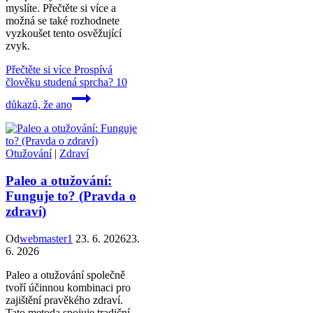
myslíte. Přečtěte si více a
možná se také rozhodnete
vyzkoušet tento osvěžující
zvyk.
Přečtěte si více
Prospívá
člověku studená sprcha? 10
důkazů, že ano
Otužování
|
Zdraví
Paleo a otužování:
Funguje to? (Pravda o
zdraví)
Od
webmaster1
23. 6. 2026
23.
6. 2026
Paleo a otužování společně
tvoří účinnou kombinaci pro
zajištění pravěkého zdraví.
Tato metoda spojuje tradiční