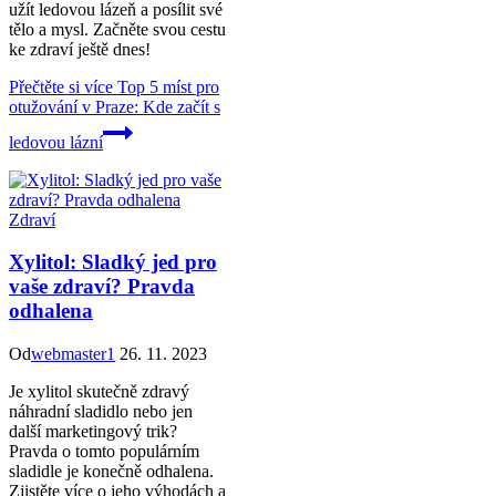
užít ledovou lázeň a posílit své
tělo a mysl. Začněte svou cestu
ke zdraví ještě dnes!
Přečtěte si více
Top 5 míst pro
otužování v Praze: Kde začít s
ledovou lázní
Zdraví
Xylitol: Sladký jed pro
vaše zdraví? Pravda
odhalena
Od
webmaster1
26. 11. 2023
Je xylitol skutečně zdravý
náhradní sladidlo nebo jen
další marketingový trik?
Pravda o tomto populárním
sladidle je konečně odhalena.
Zjistěte více o jeho výhodách a