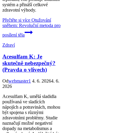
systém a přináší celkové
zdravotní výhody.
Přečtěte si více
Otužování
sněhem: Revoluční metoda pro
posílení těla
Zdraví
Acesulfam K: Je
skutečně nebezpečný?
(Pravda o vlivech)
Od
webmaster1
4. 6. 2026
4. 6.
2026
Acesulfam K, umělá sladidla
používaná ve sladících
nápojích a potravinách, mohou
být spojena s různými
zdravotními problémy. Studie
naznačují možné negativní
dopady na metabolismus a