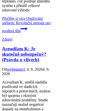
teplotám, což posiluje imunitní
systém a přináší celkové
zdravotní výhody.
Přečtěte si více
Otužování
sněhem: Revoluční metoda pro
posílení těla
Zdraví
Acesulfam K: Je
skutečně nebezpečný?
(Pravda o vlivech)
Od
webmaster1
4. 6. 2026
4. 6.
2026
Acesulfam K, umělá sladidla
používaná ve sladících
nápojích a potravinách, mohou
být spojena s různými
zdravotními problémy. Studie
naznačují možné negativní
dopady na metabolismus a