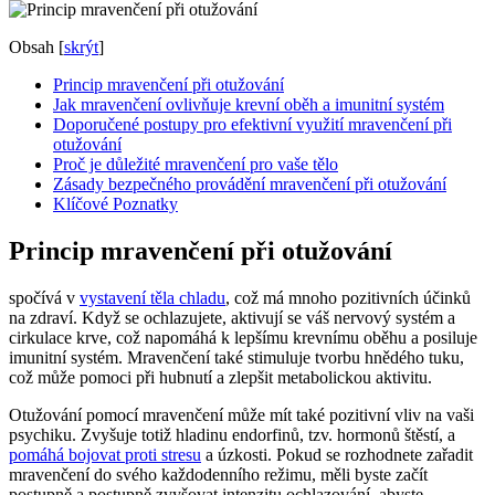
Obsah
[
skrýt
]
Princip mravenčení při otužování
Jak mravenčení ovlivňuje krevní oběh a imunitní systém
Doporučené postupy pro efektivní využití mravenčení při
otužování
Proč je důležité mravenčení pro vaše tělo
Zásady bezpečného provádění mravenčení při otužování
Klíčové Poznatky
Princip mravenčení při otužování
spočívá v
vystavení těla chladu
, což má mnoho pozitivních účinků
na zdraví. Když se ochlazujete, aktivují se váš nervový systém a
cirkulace krve, což napomáhá k lepšímu krevnímu oběhu a posiluje
imunitní systém. Mravenčení také stimuluje tvorbu hnědého tuku,
což může pomoci při hubnutí a zlepšit metabolickou aktivitu.
Otužování pomocí mravenčení může mít také pozitivní vliv na vaši
psychiku. Zvyšuje totiž hladinu endorfinů, tzv. hormonů štěstí, a
pomáhá bojovat proti stresu
a úzkosti. Pokud se rozhodnete zařadit
mravenčení do svého každodenního režimu, měli byste začít
postupně a postupně zvyšovat intenzitu ochlazování, abyste