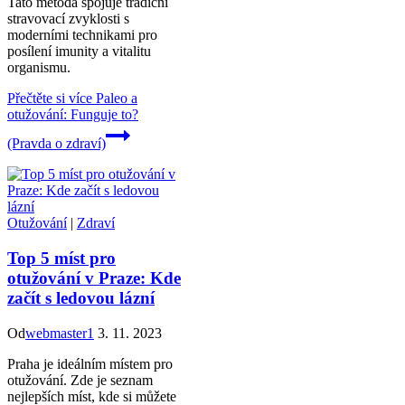
Tato metoda spojuje tradiční
stravovací zvyklosti s
moderními technikami pro
posílení imunity a vitalitu
organismu.
Přečtěte si více
Paleo a
otužování: Funguje to?
(Pravda o zdraví)
Otužování
|
Zdraví
Top 5 míst pro
otužování v Praze: Kde
začít s ledovou lázní
Od
webmaster1
3. 11. 2023
Praha je ideálním místem pro
otužování. Zde je seznam
nejlepších míst, kde si můžete