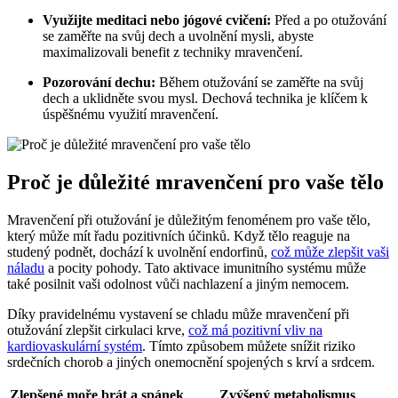
Využijte meditaci nebo jógové cvičení:
Před a po otužování
se zaměřte na svůj dech a uvolnění mysli, abyste
maximalizovali benefit z techniky mravenčení.
Pozorování dechu:
Během otužování se zaměřte na svůj
dech a uklidněte svou mysl. Dechová technika je klíčem k
úspěšnému využití mravenčení.
Proč je důležité mravenčení pro vaše tělo
Mravenčení při otužování je důležitým fenoménem pro vaše tělo,
který může mít řadu pozitivních účinků. Když tělo reaguje na
studený podnět, dochází k uvolnění endorfinů,
což může zlepšit vaši
náladu
a pocity pohody. Tato aktivace imunitního systému může
také posilnit vaši odolnost vůči nachlazení a jiným nemocem.
Díky pravidelnému vystavení se chladu může mravenčení při
otužování zlepšit cirkulaci krve,
což má pozitivní vliv na
kardiovaskulární systém
. Tímto způsobem můžete snížit riziko
srdečních chorob a jiných onemocnění spojených s krví a srdcem.
Zlepšené moře brát a spánek
Zvýšený metabolismus