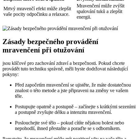
Mravenčení může zvýšit
Mrtvý mravenčí efekt může zlepšit
spalování tuků a zlepšit
vaše pocity odpočinku a relaxace.
energii.
Zásady bezpečného provádění
mravenčení při otužování
jsou klíčové pro zachování zdraví a bezpečnosti. Pokud chcete
provádět tuto techniku správně, měli byste dodržovat následující
pokyny:
Před započetím mravenčení se ujistěte, že máte dostatečnou
znalost o této metode a jste připraveni na změny ve vašem
těle.
Postupujte opatrně a postupně – začínejte s krátkými sezeními
a postupně zvyšujte délku a intenzitu mravenčení.
Poslouchejte své tělo – pokud cítíte nějakou bolest nebo
nepohodlí, ihned přestaňte a poraďte se s odborníkem.
Pamatujte, že mravenčení může mít pozitivní vliv na vaše tělo a