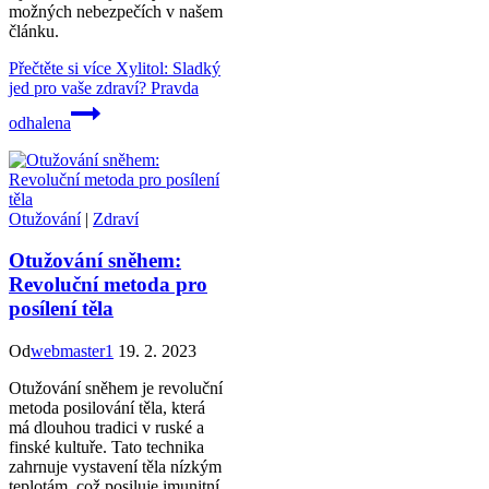
možných nebezpečích v našem
článku.
Přečtěte si více
Xylitol: Sladký
jed pro vaše zdraví? Pravda
odhalena
Otužování
|
Zdraví
Otužování sněhem:
Revoluční metoda pro
posílení těla
Od
webmaster1
19. 2. 2023
Otužování sněhem je revoluční
metoda posilování těla, která
má dlouhou tradici v ruské a
finské kultuře. Tato technika
zahrnuje vystavení těla nízkým
teplotám, což posiluje imunitní