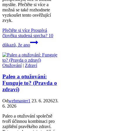
myslíte. Přečtěte si více a
možná se také rozhodnete
vyzkoušet tento osvěžující
zvyk.
Přečtěte si více
Prospívá
člověku studená sprcha? 10
důkazů, že ano
Otužování
|
Zdraví
Paleo a otužování:
Funguje to? (Pravda o
zdraví)
Od
webmaster1
23. 6. 2026
23.
6. 2026
Paleo a otužování společně
tvoří účinnou kombinaci pro
zajištění pravěkého zdraví.