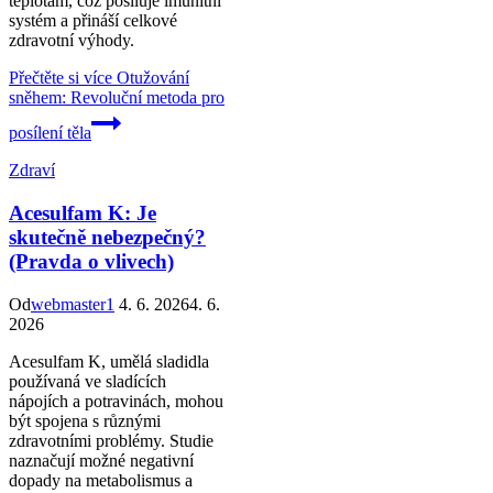
teplotám, což posiluje imunitní
systém a přináší celkové
zdravotní výhody.
Přečtěte si více
Otužování
sněhem: Revoluční metoda pro
posílení těla
Zdraví
Acesulfam K: Je
skutečně nebezpečný?
(Pravda o vlivech)
Od
webmaster1
4. 6. 2026
4. 6.
2026
Acesulfam K, umělá sladidla
používaná ve sladících
nápojích a potravinách, mohou
být spojena s různými
zdravotními problémy. Studie
naznačují možné negativní
dopady na metabolismus a