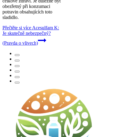
celkové zdraví. Je důležité být
obezřetný při konzumaci
potravin obsahujících toto
sladidlo.
Přečtěte si více
Acesulfam K:
Je skutečně nebezpečný?
(Pravda o vlivech)