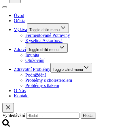
Úvod
Očista
Výživa
Toggle child menu
Fermentované Potraviny
Kyselina Askorbová
Zdraví
Toggle child menu
Imunita
Otužování
Zdravotní Problémy
Toggle child menu
Podráždění
Problémy s cholesterolem
Problémy s tlakem
O Nás
Kontakt
Vyhledávání