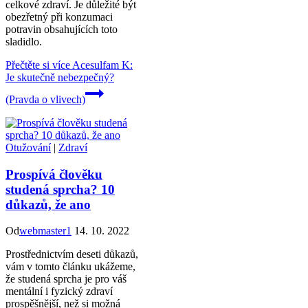
celkové zdraví. Je důležité být
obezřetný při konzumaci
potravin obsahujících toto
sladidlo.
Přečtěte si více
Acesulfam K:
Je skutečně nebezpečný?
(Pravda o vlivech)
Otužování
|
Zdraví
Prospívá člověku
studená sprcha? 10
důkazů, že ano
Od
webmaster1
14. 10. 2022
Prostřednictvím deseti důkazů,
vám v tomto článku ukážeme,
že studená sprcha je pro váš
mentální i fyzický zdraví
prospěšnější, než si možná