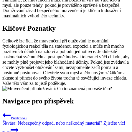
mysl, ale pouze tehdy, pokud je prováděno správně a bezpečně.
Dodržování zásad bezpečného mravenčení je klíčem k dosažení
maximálních výhod této techniky.
Klíčové Poznatky
Celkově lze říci, že mravenčení při otužování je normální
fyziologickou reakcí těla na studenou expozici a může mít mnoho
pozitivních účinků na zdraví a pohodu jednotlivce. Je důležité
naslouchat svému tělu a postupně budovat toleranci vůči chladu, aby
se mohly plně projevit jeho blahodárné účinky. Pokud jste zvědaví a
chcete vyzkoušet otužování sami, nezapomeňte začít pomalu a
postupně postupovat. Otevřete svou mysl a tělo novým zážitkům a
zkuste si přinést do svého života trochu té osvěžující invaze chladu.
Vaše tělo vám za to jistě poděkuje.
Navigace pro příspěvek
Předchozí
Škvára: Nebezpečný odpad, nebo neškodný materiál? Zjistěte víc!