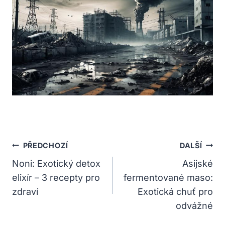
Navigace
PŘEDCHOZÍ
DALŠÍ
Pro
Noni: Exotický detox
Asijské
elixír – 3 recepty pro
fermentované maso:
Příspěvek
zdraví
Exotická chuť pro
odvážné