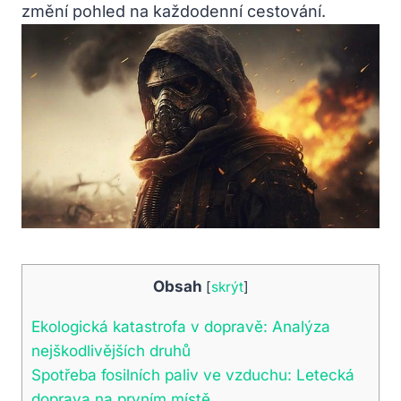
změní pohled na každodenní cestování.
Obsah
[
skrýt
]
Ekologická katastrofa v dopravě: Analýza
nejškodlivějších druhů
Spotřeba fosilních paliv ve vzduchu: Letecká
doprava na prvním místě