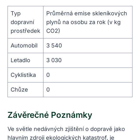
Typ
Průměrná emise skleníkových
dopravní
plynů na osobu za rok (v kg
prostředek
CO2)
Automobil
3 540
Letadlo
3 030
Cyklistika
0
Chůze
0
Závěrečné Poznámky
Ve světle nedávných zjištění o dopravě jako
hlavním zdroji ekologických katastrof, je