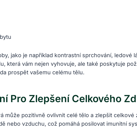
obytu
y, jako je‌ například kontrastní sprchování, ledov
du, ‌která vám ‌nejen vyhovuje, ‍ale ⁣také⁣ poskytuje 
toda prospět ⁣vašemu ‍celému ⁤tělu.
ní Pro Zlepšení Celkového Zd
rá může pozitivně ovlivnit celé tělo‌ a zlepšit celkov
odě nebo ‍vzduchu, ‍což ‌pomáhá ‌posilovat imunitní 