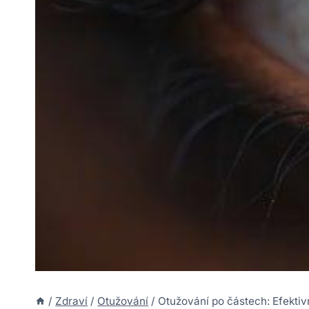
/
Zdraví
/
Otužování
/
Otužování po částech: Efektiv