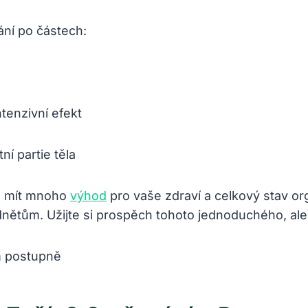
ání po částech:
ntenzivní efekt
ní partie těla
⁢ mít mnoho⁤
výhod
pro‌ vaše zdraví a celkový stav ‌or
nětům. Užijte si ‌prospěch​ tohoto jednoduchého, ale