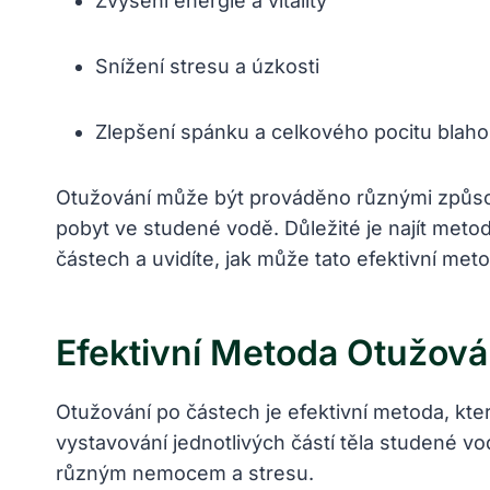
Zvýšení ‍energie a vitality
Snížení stresu a úzkosti
Zlepšení ‍spánku a celkového⁢ pocitu blah
Otužování může ‌být prováděno různými způsob
pobyt ve ⁤studené vodě. Důležité je⁣ najít​ meto
částech a⁢ uvidíte, jak může ⁢tato ⁤efektivní me
Efektivní ​metoda Otužová
Otužování po částech je efektivní ‍metoda, ⁤kte
vystavování jednotlivých částí těla studené‌ v
různým nemocem⁣ a ‍stresu.