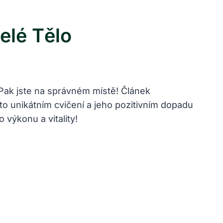
elé Tělo
? Pak ⁢jste na správném‌ místě! Článek
to⁤ unikátním cvičení a jeho ‍pozitivním dopadu⁣
 výkonu ‍a vitality!