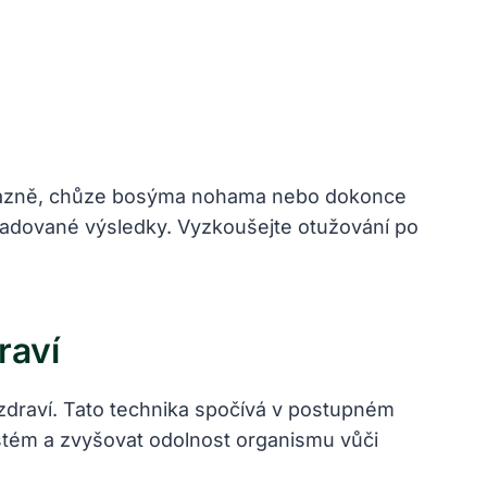
é lázně, chůze ⁤bosýma nohama nebo dokonce
požadované výsledky. ⁤Vyzkoušejte otužování po⁤
raví
é zdraví. Tato technika ⁣spočívá v postupném
systém a zvyšovat odolnost organismu vůči