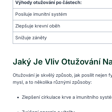
Výhody​ otužování ‌po‍ částech:
Posiluje imunitní systém
Zlepšuje⁢ krevní oběh
Snížuje záněty
Jaký Je Vliv Otužování N
Otužování je​ skvělý způsob, jak posílit nejen‍ f
mysl, a to ⁣několika⁣ různými způsoby:
Zlepšení ‌cirkulace krve⁣ a ‍imunitního sys