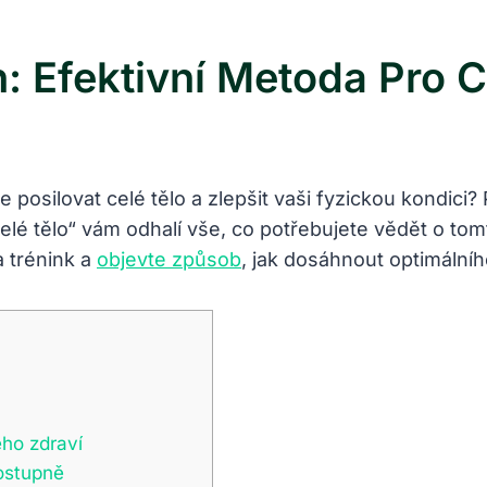
: Efektivní Metoda Pro C
posilovat ‍celé tělo⁢ a⁣ zlepšit ‌vaši fyzickou kondici
lé ‍tělo“⁢ vám odhalí⁣ vše, ‍co potřebujete vědět o tom
a trénink a
objevte způsob
, jak ⁢dosáhnout optimálního
ého zdraví
postupně