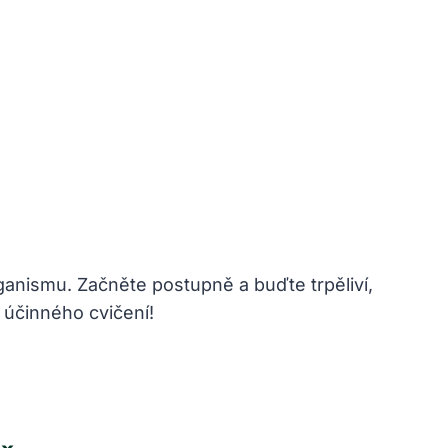
ganismu. Začněte⁣ postupně a ​buďte trpěliví,
 účinného ​cvičení!