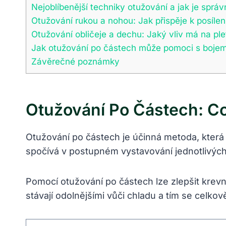
Nejoblíbenější⁣ techniky⁢ otužování a jak je sprá
Otužování rukou a nohou: ‌Jak‍ přispěje ⁣k posílen
Otužování obličeje a dechu: Jaký vliv má ⁣na ple
Jak otužování⁤ po ‌částech může pomoci s​ bojem
Závěrečné poznámky
Otužování Po Částech: Co
Otužování po částech je účinná metoda, která 
spočívá ‌v postupném vystavování jednotlivých‍ č
Pomocí otužování po​ částech ​lze ⁢zlepšit krev
‍stávají odolnějšími vůči chladu‌ a tím ⁣se celk