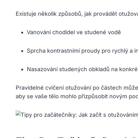
Existuje několik způsobů, jak provádět otužov
Vanování⁢ chodidel⁣ ve studené vodě
Sprcha kontrastními ⁣proudy pro rychlý a​ i
Nasazování studených ⁤obkladů⁣ na⁤ konkrét
Pravidelné cvičení otužování po částech ⁤může
aby se ⁢vaše tělo ‍mohlo přizpůsobit novým pod