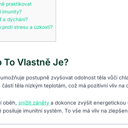
vně praktikovat
í‍ imunity?
ť a ‍dýchání?
 proti stresu a úzkosti?
 To Vlastně Je?
umožňuje postupně zvyšovat ​odolnost⁣ těla ⁣vůči ch
ástí těla nízkým⁢ teplotám, což má‌ pozitivní vliv na ce
ní oběh,
snížit záněty
a dokonce⁣ zvýšit⁢ energetickou 
ově posiluje imunitní‌ systém. To vše má vliv ⁣na ‍zlep