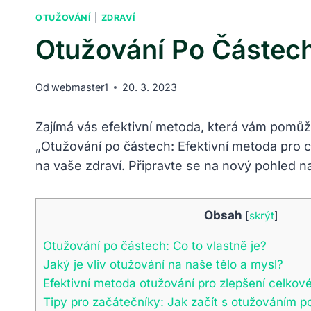
OTUŽOVÁNÍ
|
ZDRAVÍ
Otužování Po Částech
Od
webmaster1
20. 3. 2023
Zajímá ​vás‌ efektivní metoda, která vám ⁣pomůže 
„Otužování po částech:‍ Efektivní metoda pro⁤ ce
na vaše zdraví. Připravte se ⁢na ​nový ​pohled n
Obsah
[
skrýt
]
Otužování po částech: Co to vlastně je?
Jaký je vliv otužování na naše tělo a mysl?
Efektivní ​metoda otužování pro zlepšení celkov
Tipy pro ​začátečníky: Jak začít⁢ s otužováním 