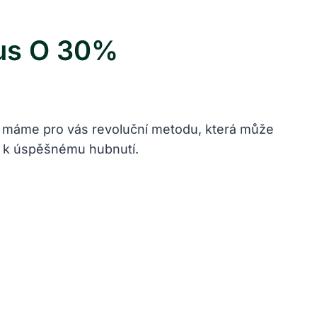
mus O 30%
ů, máme pro vás revoluční metodu, která může
em k úspěšnému hubnutí.