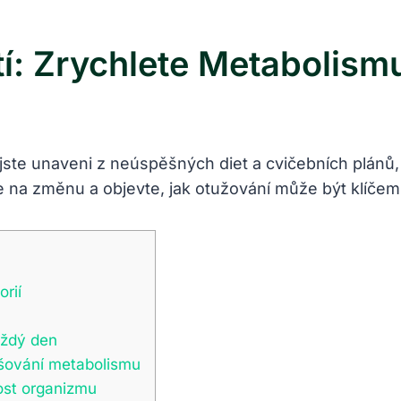
í: Zrychlete Metabolis
d jste unaveni z neúspěšných diet a cvičebních plán
se na změnu a objevte, jak otužování může být klíč
rií
aždý den
vyšování metabolismu
nost organizmu