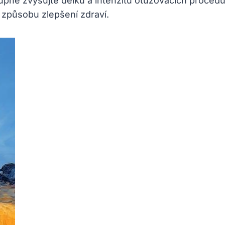
pně zvyšujte délku a intenzitu otužovacích procedu
o způsobu zlepšení zdraví.