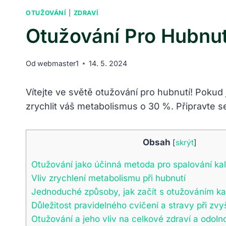
OTUŽOVÁNÍ
|
ZDRAVÍ
Otužování Pro Hubnut
Od
webmaster1
14. 5. 2024
Vítejte ve světě otužování pro hubnutí! Poku
zrychlit váš metabolismus o 30 %. Připravte 
Obsah
[
skrýt
]
Otužování jako účinná metoda pro spalování kalo
Vliv zrychlení metabolismu při hubnutí
Jednoduché způsoby, jak začít s otužováním k
Důležitost pravidelného cvičení a stravy při z
Otužování a jeho vliv na celkové zdraví a odol