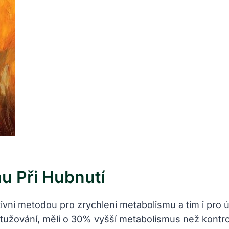
u Při Hubnutí
ivní metodou pro zrychlení metabolismu a tím i pro
li otužování, měli o 30% vyšší metabolismus než kontr