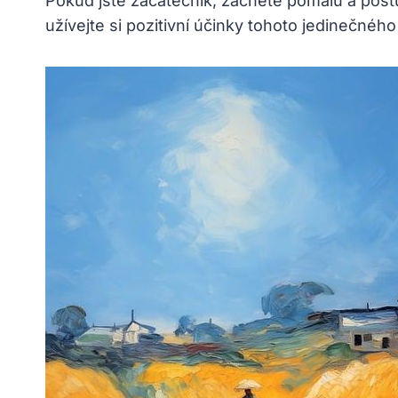
Pokud jste začátečník, začněte pomalu a postu
užívejte si pozitivní účinky tohoto jedinečnéh