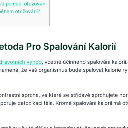
utí pomocí otužování
 během otužování?
toda Pro Spalování Kalorií
dravotních výhod
, včetně účinného spalování kalorií
namená, že váš organismus bude spalovat kalorie ryc
ntrastní sprcha, ve které se střídavě sprchujete ho
oruje detoxikaci těla. Kromě spalování kalorií má otu