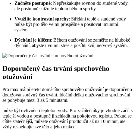
Začněte postupně
: Nepřeskakujte rovnou do studené vody,
ale postupně snižujte teplotu během sprchy.
Využijte kontrastní sprchy
: Střídání teplé a studené vody
může být pro tělo velmi prospěšné a posilovat imunitní
systém.
Dýchání je klíčem
: Během otužování se zaměřte na hluboké
dýchání, abyste uvolnili stres a posílili svůj nervový systém.
Doporučený čas trvání sprchového
otužování
Pro maximální efekt domácího sprchového otužování je doporučeno
dodržovat správný čas trvání. Ideální délka otužovacího sprchování
se pohybuje mezi 3 až 5 minutami.
může být ovlivněn i teplotou vody. Pro začátečníky je vhodné začít s
teplejší vodou a postupně ji zchladit na pokojovou teplotu. Pokud se
cítíte statečnější, můžete otužování prodloužit až na 10 minut, ale
vždy respektujte své tělo a jeho reakce.