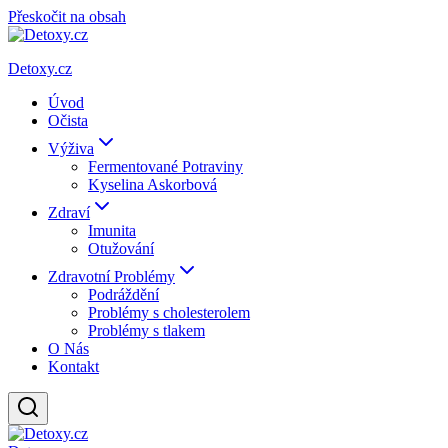
Přeskočit na obsah
Detoxy.cz
Úvod
Očista
Výživa
Fermentované Potraviny
Kyselina Askorbová
Zdraví
Imunita
Otužování
Zdravotní Problémy
Podráždění
Problémy s cholesterolem
Problémy s tlakem
O Nás
Kontakt