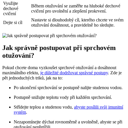
Využijte
Během otužování se zaměřte na hluboké dechové
dechové
cvičení pro uvolnění a zlepšení prokrvení.
cvičení
Nastavte si dlouhodobý cíl, kterého chcete ve svém
Dejte si cíl
otužování dosáhnout, a pravidelně ho sledujte.
Jak správně postupovat při sprchovém
otužování?
Pokud chcete doma vyzkoušet sprchové otužování a dosáhnout
maximálního efektu,
je důležité dodržovat správné postupy
. Zde je
pět jednoduchých triků, jak na to:
Po ukončení sprchování se postupně nalijte studenou vodou.
Postupně snižujte teplotu vody při každém sprchování.
Střídejte teplou a studenou vodu,
abyste posílili svůj imunitní
systém
.
Nezapomínejte dýchat rovnoměrně a uvolněně, abyste se při
otužování nepřetížili.