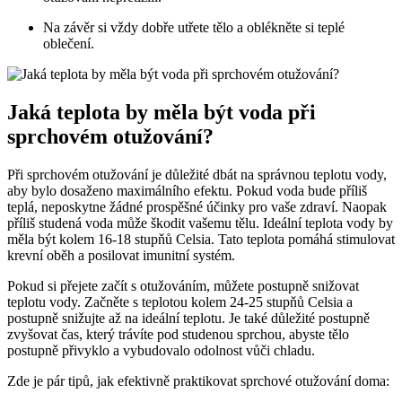
Na závěr si vždy dobře utřete tělo a oblékněte si teplé
oblečení.
Jaká teplota by měla být voda při
sprchovém otužování?
Při sprchovém otužování je důležité dbát na správnou teplotu vody,
aby bylo dosaženo maximálního efektu. Pokud voda bude příliš
teplá, neposkytne žádné prospěšné účinky pro vaše zdraví. Naopak
příliš studená voda může škodit vašemu tělu. Ideální teplota vody by
měla být kolem 16-18 stupňů Celsia. Tato teplota pomáhá stimulovat
krevní oběh a posilovat imunitní systém.
Pokud si přejete začít s otužováním, můžete postupně snižovat
teplotu vody. Začněte s teplotou kolem 24-25 stupňů Celsia a
postupně snižujte až na ideální teplotu. Je také důležité postupně
zvyšovat čas, který trávíte pod studenou sprchou, abyste tělo
postupně přivyklo a vybudovalo odolnost vůči chladu.
Zde je pár tipů, jak efektivně praktikovat sprchové otužování doma: