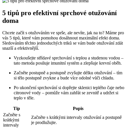
5 tipů pro efektivní sprchové otužování
doma
Chcete začít s otužováním ve sprše, ale nevíte, jak na to? Máme pro
vás 5 tipů, které vám pomohou dosáhnout maximální efekt doma.
Sledováním těchto jednoduchých triků se vám bude otužování zdát
snazší a efektivnější.
Vyzkoušejte střídavé sprchování s teplou a studenou vodou –
tato metoda posiluje imunitní systém a zlepšuje krevní oběh.
Začněte postupně a postupně zvyšujte délku otužování – tím
si tělo postupně zvykne a bude více odolné vůči chladu.
Po ukončení sprchování si dopřejte sklenici teplého čaje nebo
citronové vody – pomůže vám zahřát se zevnitř a udržet si
teplo v těle.
Tip
Popis
Začněte s
Začněte s krátkými intervaly otužování a postupně
krátkými
je prodlužujte.
intervaly