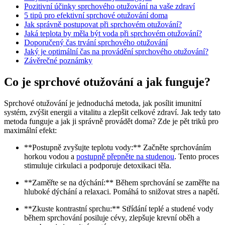
Pozitivní účinky sprchového otužování na vaše zdraví
5 tipů pro efektivní sprchové otužování doma
Jak správně postupovat při sprchovém otužování?
Jaká teplota by měla být voda při sprchovém otužování?
Doporučený čas trvání sprchového otužování
Jaký je optimální čas na provádění sprchového otužování?
Závěrečné poznámky
Co je sprchové otužování a jak funguje?
Sprchové otužování je jednoduchá metoda, jak posílit imunitní
systém, zvýšit energii a vitalitu a zlepšit celkové zdraví. Jak tedy tato
metoda funguje a jak ji správně provádět doma? Zde je pět triků pro
maximální efekt:
**Postupně zvyšujte teplotu vody:** Začněte sprchováním
horkou vodou a
postupně přepněte na studenou
. Tento proces
stimuluje cirkulaci a podporuje detoxikaci těla.
**Zaměřte se na dýchání:** Během sprchování se zaměřte na
hluboké dýchání a relaxaci. Pomáhá to snižovat stres a napětí.
**Zkuste kontrastní sprchu:** Střídání teplé a studené vody
během sprchování posiluje cévy, zlepšuje krevní oběh a