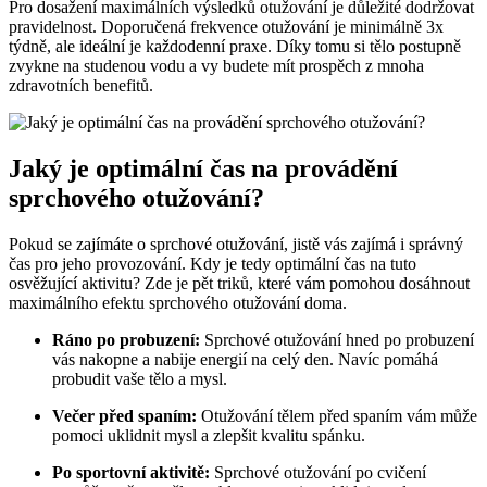
Pro dosažení maximálních výsledků otužování je důležité dodržovat
pravidelnost. Doporučená frekvence otužování je minimálně 3x
týdně, ale ideální je každodenní praxe. Díky tomu si tělo postupně
zvykne na studenou vodu a vy budete mít prospěch z mnoha
zdravotních benefitů.
Jaký je optimální čas na provádění
sprchového otužování?
Pokud se zajímáte o sprchové otužování, jistě vás zajímá i správný
čas pro jeho provozování. Kdy je tedy optimální čas na tuto
osvěžující aktivitu? Zde je pět triků, které vám pomohou dosáhnout
maximálního efektu sprchového otužování doma.
Ráno po probuzení:
Sprchové otužování hned po probuzení
vás nakopne a nabije energií na celý den. Navíc pomáhá
probudit vaše tělo a mysl.
Večer před spaním:
Otužování tělem před spaním vám může
pomoci uklidnit mysl a zlepšit kvalitu spánku.
Po sportovní aktivitě:
Sprchové otužování po cvičení