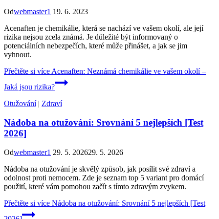
Od
webmaster1
19. 6. 2023
Acenaften je chemikálie, která se nachází ve vašem okolí, ale její
rizika nejsou zcela známá. Je důležité být informovaný o
potenciálních nebezpečích, které může přinášet, a jak se jim
vyhnout.
Přečtěte si více
Acenaften: Neznámá chemikálie ve vašem okolí –
Jaká jsou rizika?
Otužování
|
Zdraví
Nádoba na otužování: Srovnání 5 nejlepších [Test
2026]
Od
webmaster1
29. 5. 2026
29. 5. 2026
Nádoba na otužování je skvělý způsob, jak posílit své zdraví a
odolnost proti nemocem. Zde je seznam top 5 variant pro domácí
použití, které vám pomohou začít s tímto zdravým zvykem.
Přečtěte si více
Nádoba na otužování: Srovnání 5 nejlepších [Test
2026]