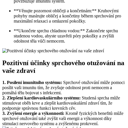
povzbuzuje imunitní systém.
**Věnujte pozornost obličeji a končetinám:** Kruhovými
pohyby masírujte obličej a končetiny během sprchování pro
maximální relaxaci a omlazení pokožky.
**Ukončete sprchu chladnou vodou:** Zakončete sprchu
studenou vodou, abyste uzavřeli póry pokožky a zvýšili
odolnost těla vůči nemocem.
Pozitivní účinky sprchového otužování na
vaše zdraví
1. Posílení imunitního systému:
Sprchové otužování může pomoci
posílit vaši imunitu tím, že zvyšuje odolnost proti nemocem a
pomáhá tělu bojovat s infekcemi.
2. Zlepšení kardiovaskulárního systému:
Studená sprcha může
stimulovat oběh krve a zlepšit kardiovaskulární zdraví tím, že
podporuje správnou funkci krevních cév.
3. Zvýšení energie a výkonnosti:
Kromě fyzických benefitů může
sprchové otužování také zvýšit vaši energii a výkonnost díky
stimulaci nervového systému a zvýšenému prokrvení.