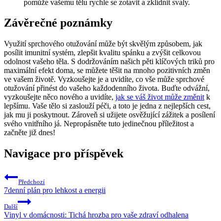
pomůže vašemu tělu rychle se zotavit a zklidnit svaly.
Závěrečné poznámky
Využití sprchového otužování může být skvělým způsobem, jak
posílit imunitní systém, zlepšit kvalitu spánku a zvýšit celkovou
odolnost vašeho těla. S dodržováním našich pěti klíčových triků pro
maximální efekt doma, se můžete těšit na mnoho pozitivních změn
ve vašem životě. Vyzkoušejte je a uvidíte, co vše může sprchové
otužování přinést do vašeho každodenního života. Buďte odvážní,
vyzkoušejte něco nového a uvidíte,
jak se váš život může změnit
k
lepšímu. Vaše tělo si zaslouží péči, a toto je jedna z nejlepších cest,
jak mu ji poskytnout. Zároveň si užijete osvěžující zážitek a posílení
svého vnitřního já. Nepropásněte tuto jedinečnou příležitost a
začněte již dnes!
Navigace pro příspěvek
Předchozí
7denní plán pro lehkost a energii
Další
Vinyl v domácnosti: Tichá hrozba pro vaše zdraví odhalena