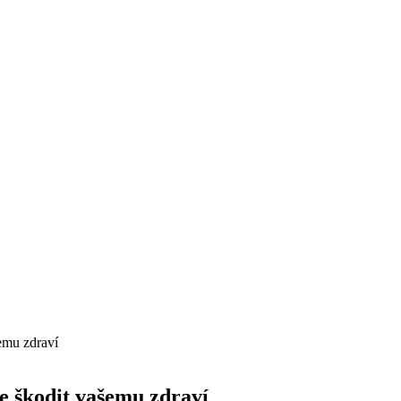
emu zdraví
e škodit vašemu zdraví