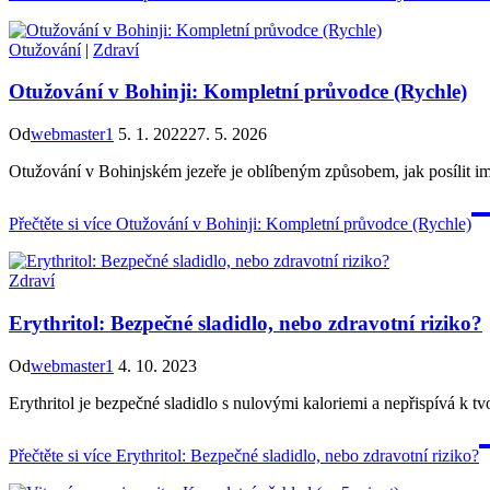
Otužování
|
Zdraví
Otužování v Bohinji: Kompletní průvodce (Rychle)
Od
webmaster1
5. 1. 2022
27. 5. 2026
Otužování v Bohinjském jezeře je oblíbeným způsobem, jak posílit imun
Přečtěte si více
Otužování v Bohinji: Kompletní průvodce (Rychle)
Zdraví
Erythritol: Bezpečné sladidlo, nebo zdravotní riziko?
Od
webmaster1
4. 10. 2023
Erythritol je bezpečné sladidlo s nulovými kaloriemi a nepřispívá k t
Přečtěte si více
Erythritol: Bezpečné sladidlo, nebo zdravotní riziko?