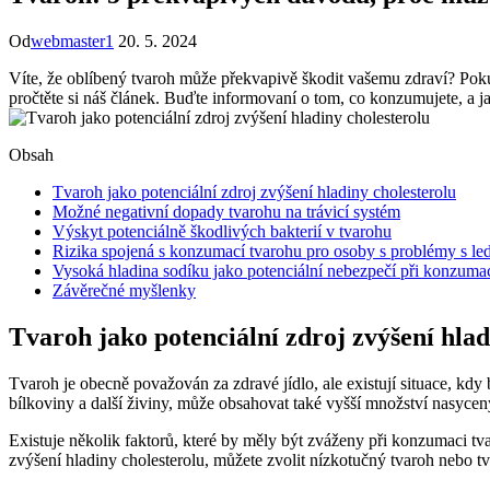
Od
webmaster1
20. 5. 2024
Víte, že oblíbený tvaroh může překvapivě škodit vašemu zdraví? Pok
pročtěte si náš článek. Buďte informovaní o tom, co konzumujete, a ja
Obsah
Tvaroh jako potenciální zdroj zvýšení hladiny cholesterolu
Možné negativní dopady tvarohu na trávicí systém
Výskyt potenciálně škodlivých bakterií v tvarohu
Rizika spojená s konzumací tvarohu pro osoby s problémy s le
Vysoká hladina sodíku jako potenciální nebezpečí při konzuma
Závěrečné myšlenky
Tvaroh jako potenciální zdroj zvýšení hlad
Tvaroh je obecně považován za zdravé jídlo, ale existují situace, kdy
bílkoviny a další živiny, může obsahovat také vyšší množství nasycen
Existuje několik faktorů, které by měly být zváženy při konzumaci t
zvýšení hladiny cholesterolu, můžete zvolit nízkotučný tvaroh nebo 