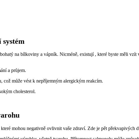
í systém
ohatý na bílkoviny a vápník. Nicméně, existují , které byste měli vzí
ání a průjem.
hu, což může vést k nepříjemným alergickým reakcím.
sokým cholesterol.
tvarohu
které mohou negativně ovlivnit vaše zdraví. Zde je pět překvapivých 
mléčnými výrobky, včetně tvarohu. Přítomnost salmonely může způsobit 