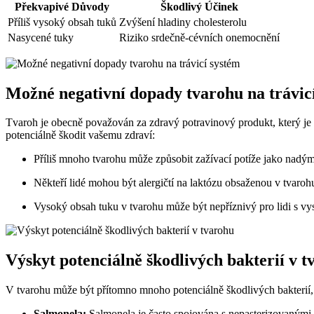
Překvapivé Důvody
Škodlivý Účinek
Příliš vysoký obsah tuků
Zvýšení hladiny cholesterolu
Nasycené tuky
Riziko srdečně-cévních onemocnění
Možné negativní dopady tvarohu na trávic
Tvaroh je obecně považován za zdravý potravinový produkt, který je b
potenciálně škodit vašemu zdraví:
Příliš mnoho tvarohu může způsobit zažívací potíže jako nadým
Někteří lidé mohou být alergičtí na laktózu obsaženou v tvaro
Vysoký obsah tuku v tvarohu může být nepříznivý pro lidi s vy
Výskyt potenciálně škodlivých bakterií v 
V tvarohu může být přítomno mnoho potenciálně škodlivých bakterií, 
Salmonela:
Salmonela je často spojována s nepasterizovanými 