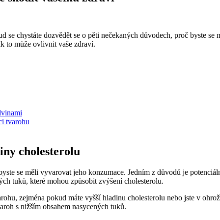
ud se chystáte dozvědět se o pěti nečekaných důvodech, proč byste se
k to může ovlivnit vaše zdraví.
dvinami
ci tvarohu
iny cholesterolu
 byste se měli vyvarovat jeho konzumace. Jedním z důvodů je potenciáln
ých tuků, které mohou způsobit zvýšení cholesterolu.
varohu, zejména pokud máte vyšší hladinu cholesterolu nebo jste v oh
tvaroh s nižším obsahem nasycených tuků.