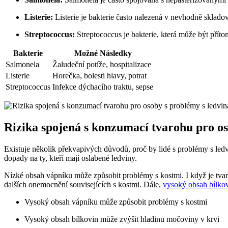
Listerie:
Listerie je bakterie často nalezená v nevhodně skladov
Streptococcus:
Streptococcus je bakterie, která může být příto
Bakterie
Možné Následky
Salmonela
Žaludeční potíže, hospitalizace
Listerie
Horečka, bolesti hlavy, potrat
Streptococcus
Infekce dýchacího traktu, sepse
Rizika spojená s konzumací tvarohu pro o
Existuje několik překvapivých důvodů, proč by lidé s problémy s led
dopady na ty, kteří mají oslabené ledviny.
Nízké obsah vápníku může způsobit problémy s kostmi. I když je tva
dalších onemocnění souvisejících s kostmi. Dále,
vysoký obsah bílko
Vysoký obsah vápníku může způsobit problémy s kostmi
Vysoký obsah bílkovin může zvýšit hladinu močoviny v krvi