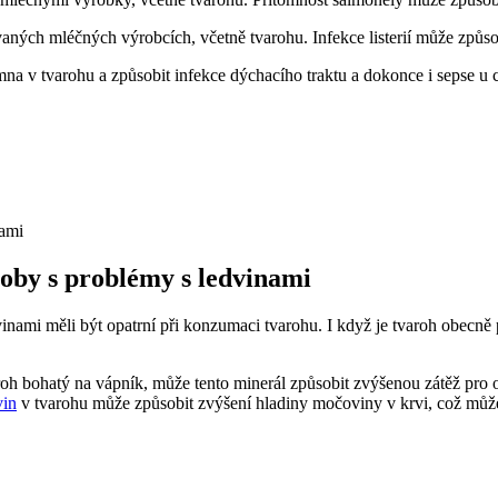
aných mléčných výrobcích, včetně tvarohu. Infekce listerií může způsob
mna v tvarohu a způsobit infekce dýchacího traktu a dokonce i sepse u c
soby s problémy s ledvinami
vinami měli být opatrní při konzumaci tvarohu. I když je tvaroh obecn
roh bohatý na vápník, může tento minerál způsobit zvýšenou zátěž pro 
vin
v tvarohu může způsobit zvýšení hladiny močoviny v krvi, což může