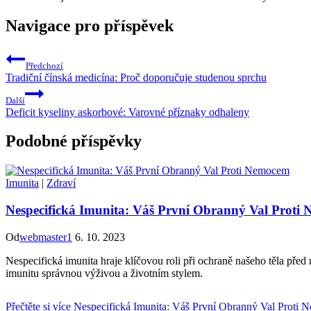
Navigace pro příspěvek
Předchozí
Tradiční čínská medicína: Proč doporučuje studenou sprchu
Další
Deficit kyseliny askorbové: Varovné příznaky odhaleny
Podobné příspěvky
Imunita
|
Zdraví
Nespecifická Imunita: Váš První Obranný Val Proti
Od
webmaster1
6. 10. 2023
Nespecifická imunita hraje klíčovou roli při ochraně našeho těla před n
imunitu správnou výživou a životním stylem.
Přečtěte si více
Nespecifická Imunita: Váš První Obranný Val Proti