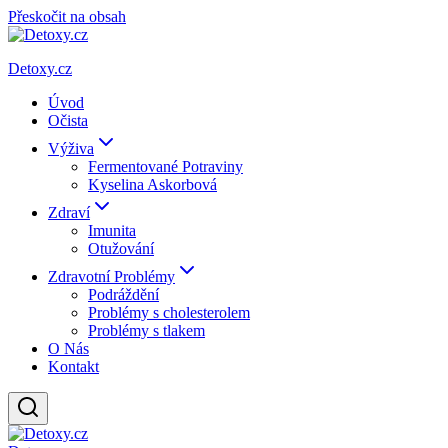
Přeskočit na obsah
Detoxy.cz
Úvod
Očista
Výživa
Fermentované Potraviny
Kyselina Askorbová
Zdraví
Imunita
Otužování
Zdravotní Problémy
Podráždění
Problémy s cholesterolem
Problémy s tlakem
O Nás
Kontakt