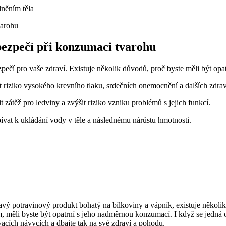
dněním těla
bezpečí při konzumaci tvarohu
pečí pro vaše zdraví. Existuje několik důvodů, proč byste měli být op
 riziko vysokého krevního tlaku, srdečních onemocnění a dalších zdra
átěž pro ledviny a zvýšit riziko vzniku problémů s jejich funkcí.
at k ukládání vody v těle a následnému nárůstu hmotnosti.
ravý potravinový produkt bohatý na bílkoviny a vápník, existuje někol
, měli byste být opatrní s jeho nadměrnou konzumací. I když se jedná 
vacích návycích a dbajte tak na své zdraví a pohodu.