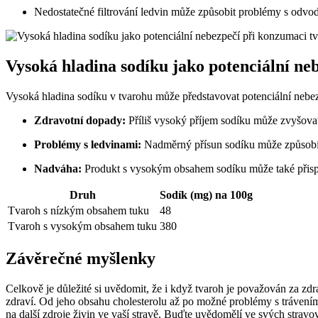
Nedostatečné filtrování ledvin může způsobit problémy s odvo
Vysoká hladina sodíku jako potenciální ne
Vysoká hladina sodíku v tvarohu může představovat potenciální nebez
Zdravotní dopady:
Příliš vysoký příjem sodíku může zvyšovat
Problémy s ledvinami:
Nadměrný přísun sodíku může způsobit z
Nadváha:
Produkt s vysokým obsahem sodíku může také přispív
Druh
Sodík (mg) na 100g
Tvaroh s nízkým obsahem tuku
48
Tvaroh s vysokým obsahem tuku
380
Závěrečné myšlenky
Celkově je důležité si uvědomit, že i když tvaroh je považován za zd
zdraví. Od jeho obsahu cholesterolu až po možné problémy s trávením
na další zdroje živin ve vaší stravě. Buďte uvědomělí ve svých stravo