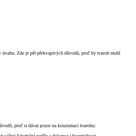
t v úvahu. Zde je pět překvapivých důvodů, proč by tvaroh mohl
důvodů, proč si dávat pozor na konzumaci tvarohu:
vážné žaludeční potíže a dokonce i hospitalizaci.