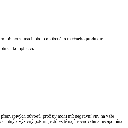
atrní při konzumaci tohoto oblíbeného mléčného produktu:
votních komplikací.
ik překvapivých důvodů, proč by mohl mít negativní vliv na vaše
o chutný a výživný pokrm, je důležité najít rovnováhu a nezapomínat