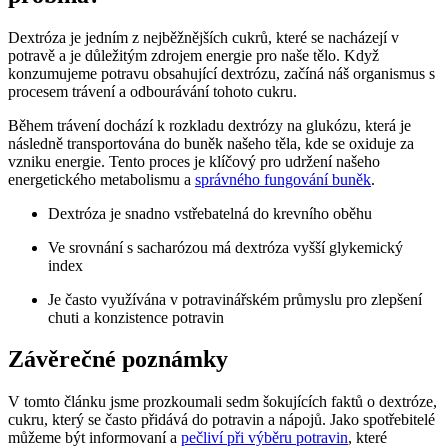
Dextróza je jedním z nejběžnějších cukrů, které se nacházejí v
potravě a je důležitým zdrojem energie pro naše tělo. Když
konzumujeme potravu obsahující dextrózu, začíná náš organismus s
procesem trávení a odbourávání tohoto cukru.
Během trávení dochází k rozkladu dextrózy na glukózu, která je
následně transportována do buněk našeho těla, kde se oxiduje za
vzniku energie. Tento proces je klíčový pro udržení našeho
energetického metabolismu a
správného fungování buněk
.
Dextróza je snadno vstřebatelná do krevního oběhu
Ve srovnání s sacharózou má dextróza vyšší glykemický
index
Je často využívána v potravinářském průmyslu pro zlepšení
chuti a konzistence potravin
Závěrečné poznámky
V tomto článku jsme prozkoumali sedm šokujících faktů o dextróze,
cukru, který se často přidává do potravin a nápojů. Jako spotřebitelé
můžeme být informovaní a
pečliví při výběru potravin
, které