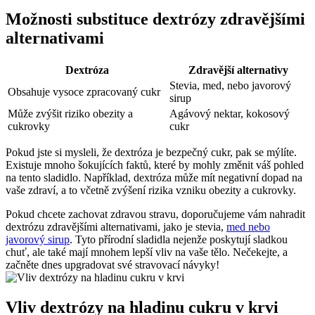
Možnosti substituce dextrózy zdravějšími
alternativami
Dextróza
Zdravější alternativy
Stevia, med, nebo javorový
Obsahuje vysoce zpracovaný cukr
sirup
Může zvýšit riziko obezity a
Agávový nektar, kokosový
cukrovky
cukr
Pokud jste si mysleli, že dextróza je bezpečný cukr, pak se mýlíte.
Existuje mnoho šokujících faktů, které by mohly změnit váš pohled
na tento sladidlo. Například, dextróza může mít negativní dopad na
vaše zdraví, a to včetně zvýšení rizika vzniku obezity a cukrovky.
Pokud chcete zachovat zdravou stravu, doporučujeme vám nahradit
dextrózu zdravějšími alternativami, jako je stevia,
med nebo
javorový sirup
. Tyto přírodní sladidla nejenže poskytují sladkou
chuť, ale také mají mnohem lepší vliv na vaše tělo. Nečekejte, a
začněte dnes upgradovat své stravovací návyky!
Vliv dextrózy na hladinu cukru v krvi