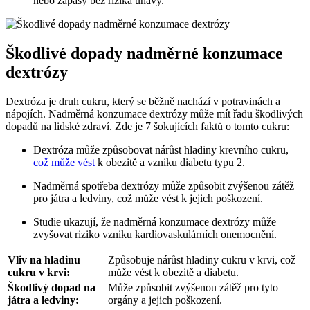
nebo zápasy bez rizika únavy.
Škodlivé dopady nadměrné konzumace
dextrózy
Dextróza je druh cukru, který se běžně nachází v potravinách a
nápojích. Nadměrná konzumace dextrózy může mít řadu škodlivých
dopadů na lidské zdraví. Zde je 7 šokujících faktů o tomto cukru:
Dextróza může způsobovat nárůst hladiny krevního cukru,
což může vést
k obezitě a vzniku diabetu typu 2.
Nadměrná spotřeba dextrózy může způsobit zvýšenou zátěž
pro játra a ledviny, což může vést k jejich poškození.
Studie ukazují, že nadměrná konzumace dextrózy může
zvyšovat riziko vzniku kardiovaskulárních onemocnění.
Vliv na hladinu
Způsobuje nárůst hladiny cukru v krvi, což
cukru v krvi:
může vést k obezitě a diabetu.
Škodlivý dopad na
Může způsobit zvýšenou zátěž pro tyto
játra a ledviny:
orgány a jejich poškození.