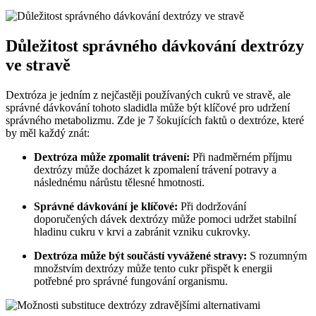
Důležitost správného dávkování dextrózy
ve stravě
Dextróza je jedním z nejčastěji používaných cukrů ve stravě, ale
správné dávkování tohoto sladidla může být klíčové pro udržení
správného metabolizmu. Zde je 7 šokujících faktů o dextróze, které
by měl každý znát:
Dextróza může zpomalit trávení:
Při nadměrném příjmu
dextrózy může docházet k zpomalení trávení potravy a
následnému nárůstu tělesné hmotnosti.
Správné dávkování je klíčové:
Při dodržování
doporučených dávek dextrózy může pomoci udržet stabilní
hladinu cukru v krvi a zabránit vzniku cukrovky.
Dextróza může být součástí vyvážené stravy:
S rozumným
množstvím dextrózy může tento cukr přispět k energii
potřebné pro správné fungování organismu.