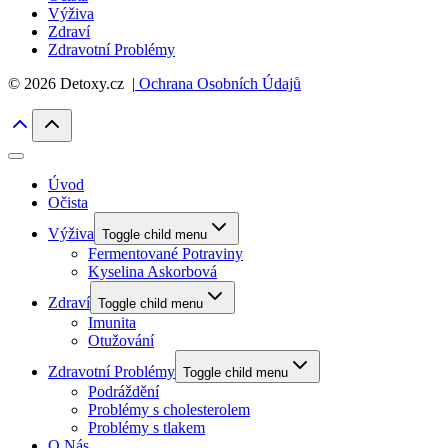
Výživa
Zdraví
Zdravotní Problémy
© 2026 Detoxy.cz |
Ochrana Osobních Údajů
Úvod
Očista
Výživa
Toggle child menu
Fermentované Potraviny
Kyselina Askorbová
Zdraví
Toggle child menu
Imunita
Otužování
Zdravotní Problémy
Toggle child menu
Podráždění
Problémy s cholesterolem
Problémy s tlakem
O Nás