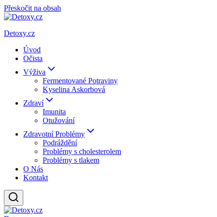
Přeskočit na obsah
Detoxy.cz
Úvod
Očista
Výživa
Fermentované Potraviny
Kyselina Askorbová
Zdraví
Imunita
Otužování
Zdravotní Problémy
Podráždění
Problémy s cholesterolem
Problémy s tlakem
O Nás
Kontakt