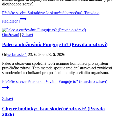
dlouhodobé zdraví.
Přečtěte si více
Sukralóza: Je skutečně bezpečná? [Pravda o
sladidlech]
Otužování
|
Zdraví
Paleo a otužování: Funguje to? (Pravda o zdraví)
Od
webmaster1
23. 6. 2026
23. 6. 2026
Paleo a otužování společně tvoří účinnou kombinaci pro zajištění
pravěkého zdraví. Tato metoda spojuje tradiční stravovací zvyklosti
s moderními technikami pro posílení imunity a vitalitu organismu.
Přečtěte si více
Paleo a otužování: Funguje to? (Pravda o zdraví)
Zdraví
Chytré hodinky: Jsou skutečně zdravé? (Pravda
2026)