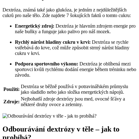
Dextróza, známá také jako glukóza, je jedním z nejdůležitějších
cukrů pro naše tělo. Zde najdete 7 šokujících faktů o tomto cukru:
Energetický zdroj:
Dextróza je hlavním zdrojem energie pro
naše buňky a funguje jako palivo pro náš mozek.
Rychlý nárůst hladiny cukru v krvi:
Dextróza se rychle
vstřebává do krve, což může způsobit strmý nárůst hladiny
cukru v krvi.
Podpora sportovního výkonu:
Dextróza je oblíbená mezi
sportovci kvůli rychlému dodání energie během tréninku nebo
závodu.
Dextróza se běžně používá v potravinářském průmyslu
Použití:
jako sladidlo nebo jako složka energetických nápojů.
Nejbohatší zdroje dextrózy jsou med, ovocné šťávy a
Zdroje:
některé druhy ovoce a zeleniny.
Odbourávání dextrózy v těle – jak to
probíhá?