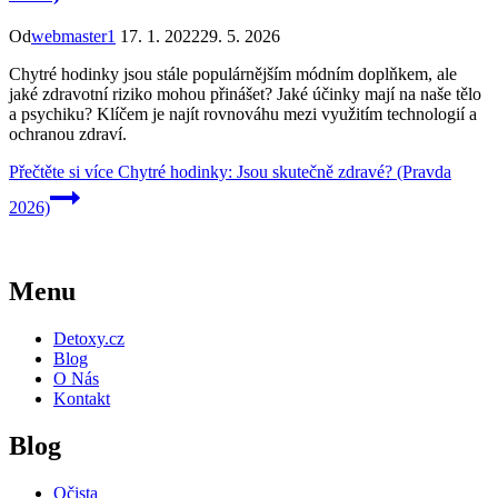
Od
webmaster1
17. 1. 2022
29. 5. 2026
Chytré hodinky jsou stále populárnějším módním doplňkem, ale
jaké zdravotní riziko mohou přinášet? Jaké účinky mají na naše tělo
a psychiku? Klíčem je najít rovnováhu mezi využitím technologií a
ochranou zdraví.
Přečtěte si více
Chytré hodinky: Jsou skutečně zdravé? (Pravda
2026)
Menu
Detoxy.cz
Blog
O Nás
Kontakt
Blog
Očista