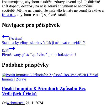
konzumujeme, abychom si udrželi zdravý životní styl. Je důležité
znát dopady dextrózy na naše zdraví a vyhnout se nadměrné
spotřebě. Mějme na paměti, že naše tělo je naše nejcennější aktivo a
je na nás
, abychom se o něj správně starali.
Navigace pro příspěvek
Předchozí
Stabilita kyseliny askorbové: Jak ji uchovat co nejdéle?
Další
Přerušovaný půst: Tajná zbraň proti cholesterolu?
Podobné příspěvky
Imunita
|
Zdraví
Posílit Imunitu: 8 Přírodních Způsobů Bez
Vedlejších Účinků
Od
webmaster1
21. 1. 2024