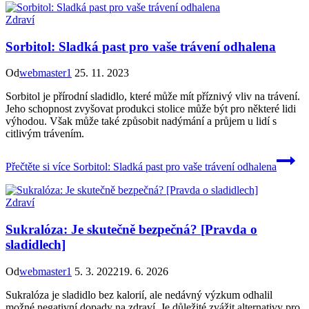
Zdraví
Sorbitol: Sladká past pro vaše trávení odhalena
Od
webmaster1
25. 11. 2023
Sorbitol je přírodní sladidlo, které může mít příznivý vliv na trávení.
Jeho schopnost zvyšovat produkci stolice může být pro některé lidi
výhodou. Však může také způsobit nadýmání a průjem u lidí s
citlivým trávením.
Přečtěte si více
Sorbitol: Sladká past pro vaše trávení odhalena
Zdraví
Sukralóza: Je skutečně bezpečná? [Pravda o
sladidlech]
Od
webmaster1
5. 3. 2022
19. 6. 2026
Sukralóza je sladidlo bez kalorií, ale nedávný výzkum odhalil
možné negativní dopady na zdraví. Je důležité zvážit alternativy pro