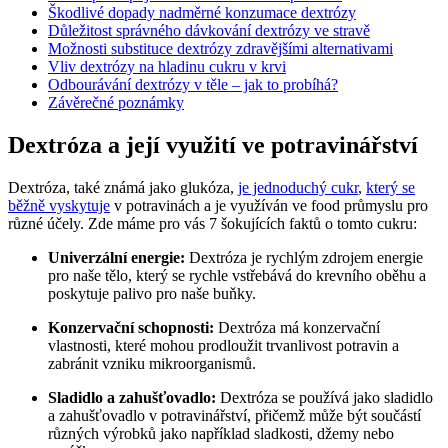
Škodlivé dopady nadměrné konzumace dextrózy
Důležitost správného dávkování dextrózy ve stravě
Možnosti substituce dextrózy zdravějšími alternativami
Vliv dextrózy na hladinu cukru v krvi
Odbourávání dextrózy v těle – jak to probíhá?
Závěrečné poznámky
Dextróza a její využití ve potravinářství
Dextróza, také známá jako glukóza,
je jednoduchý cukr
,
který se
běžně vyskytuje
v potravinách a je využíván ve food průmyslu pro
různé účely. Zde máme pro vás 7 šokujících faktů o tomto cukru:
Univerzální energie:
Dextróza je rychlým zdrojem energie
pro naše tělo, který se rychle vstřebává do krevního oběhu a
poskytuje palivo pro naše buňky.
Konzervační schopnosti:
Dextróza má konzervační
vlastnosti, které mohou prodloužit trvanlivost potravin a
zabránit vzniku mikroorganismů.
Sladidlo a zahušťovadlo:
Dextróza se používá jako sladidlo
a zahušťovadlo v potravinářství, přičemž může být součástí
různých výrobků jako například sladkosti, džemy nebo