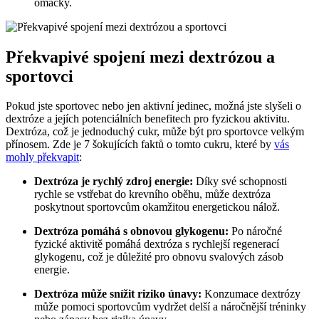
omáčky.
Překvapivé spojení mezi dextrózou a
sportovci
Pokud jste sportovec nebo jen aktivní jedinec, možná jste slyšeli o
dextróze a jejích potenciálních benefitech pro fyzickou aktivitu.
Dextróza, což je jednoduchý cukr, může být pro sportovce velkým
přínosem. Zde je 7 šokujících faktů o tomto cukru, které by
vás
mohly překvapit
:
Dextróza je rychlý zdroj energie:
Díky své schopnosti
rychle se vstřebat do krevního oběhu, může dextróza
poskytnout sportovcům okamžitou energetickou nálož.
Dextróza pomáhá s obnovou glykogenu:
Po náročné
fyzické aktivitě pomáhá dextróza s rychlejší regenerací
glykogenu, což je důležité pro obnovu svalových zásob
energie.
Dextróza může snížit riziko únavy:
Konzumace dextrózy
může pomoci sportovcům vydržet delší a náročnější tréninky