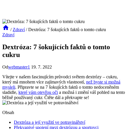
/
Zdraví
/
Dextróza: 7 šokujících faktů o tomto cukru
Zdraví
Dextróza: 7 šokujících faktů o tomto
cukru
Od
webmaster1
19. 7. 2022
Vítejte v našem fascinujícím průvodci světem dextrózy – cukru,
který má mnohem více zajímavých vlastností,
než byste si možná
mysleli
. Připravte se na 7 šokujících faktů o tomto nedoceněném
sladidle,
které vám otevřou oči
a možná i změní váš pohled na tento
běžně používaný cukr. Čtěte dál a překvapte se!
Obsah
Dextróza a její využití ve potravinářství
Překvapivé spojení mezi dextrózou a sportovci