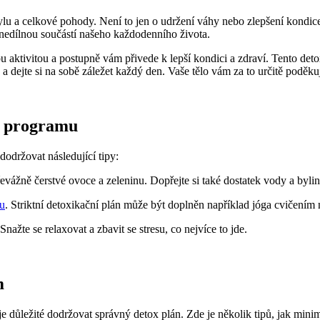
tylu a celkové pohody. Není to jen o udržení váhy nebo zlepšení kondic
 nedílnou součástí našeho každodenního života.
ktivitou a postupně vám přivede k lepší kondici a zdraví. Tento detox 
a dejte si na sobě záležet každý den. Vaše tělo vám za to určitě poděku
o programu
dodržovat následující tipy:
žně čerstvé ovoce a zeleninu. Dopřejte si také dostatek vody a bylin
bu
. Striktní detoxikační plán může být doplněn například jóga cvičením
žte se relaxovat a zbavit se stresu, co nejvíce to jde.
m
důležité dodržovat správný detox plán. Zde je několik tipů, jak minim