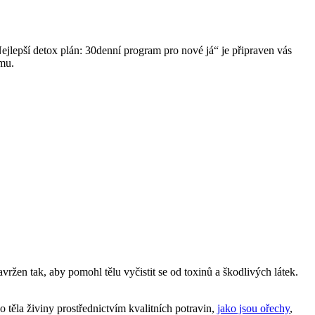
ejlepší detox plán: 30denní program pro nové já“ je připraven vás
ímu.
vržen tak, aby pomohl tělu vyčistit se od toxinů a škodlivých látek.
těla živiny prostřednictvím kvalitních potravin,
jako jsou ořechy
,