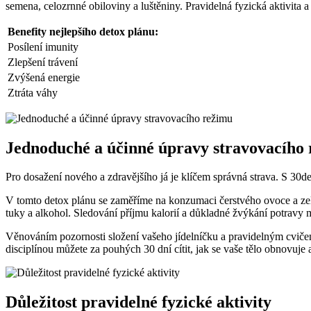
semena, celozrnné obiloviny a luštěniny. Pravidelná fyzická aktivita
Benefity nejlepšího detox plánu:
Posílení imunity
Zlepšení trávení
Zvýšená energie
Ztráta váhy
Jednoduché a účinné úpravy stravovacího
Pro dosažení nového a zdravějšího já je klíčem správná strava. S 30
V tomto detox plánu se zaměříme na konzumaci čerstvého ovoce a zele
tuky a alkohol. Sledování příjmu kalorií a důkladné žvýkání potravy m
Věnováním pozornosti složení vašeho jídelníčku a pravidelným cvič
disciplínou můžete za pouhých 30 dní cítit, jak se vaše tělo obnovuje a
Důležitost pravidelné fyzické aktivity