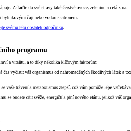
poje. Zařaďte do své stravy také čerstvé ovoce, zeleninu a celá zrna.
 i bylinkovými čaji nebo vodou s citronem.
jte svému tělu dostatek odpočinku
.
čního programu
ví a vitalitu, a to díky několika klíčovým faktorům:
čas vyčistit váš organismus od nahromaděných škodlivých látek a toxi
vaše trávení a metabolismus zlepší, což vám pomůže lépe vstřebávat ž
u se budete cítit svěže, energičtí a plní nového elánu, jelikož váš o
ů