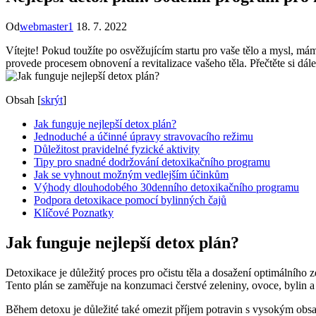
Od
webmaster1
18. 7. 2022
Vítejte! Pokud toužíte po osvěžujícím startu pro vaše tělo a mysl, m
provede procesem obnovení a revitalizace vašeho těla. Přečtěte si dále
Obsah
[
skrýt
]
Jak funguje nejlepší detox plán?
Jednoduché a účinné úpravy stravovacího režimu
Důležitost pravidelné fyzické aktivity
Tipy pro snadné dodržování detoxikačního programu
Jak se vyhnout možným vedlejším účinkům
Výhody dlouhodobého 30denního detoxikačního programu
Podpora detoxikace pomocí bylinných čajů
Klíčové Poznatky
Jak funguje nejlepší detox plán?
Detoxikace je důležitý proces pro očistu těla a dosažení optimálního z
Tento plán se zaměřuje na konzumaci čerstvé zeleniny, ovoce, bylin a 
Během detoxu je důležité také omezit příjem potravin s vysokým obsa