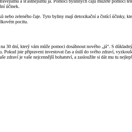
vějšímu a šťastnějšímu já. Pomocí bylinných čajů můžete pomoci tělu v
lní účinek.
 nebo zeleného čaje. Tyto byliny mají detoxikační a čistící účinky, kt
elkovém pocitu.
 na 30 dní, který vám může pomoci dosáhnout nového „já“. S důkladný
Pokud jste připraveni investovat čas a úsilí do svého zdraví, vyzkou
e zdraví je vaše nejcennější bohatství, a zasloužíte si dát mu tu nejlepš