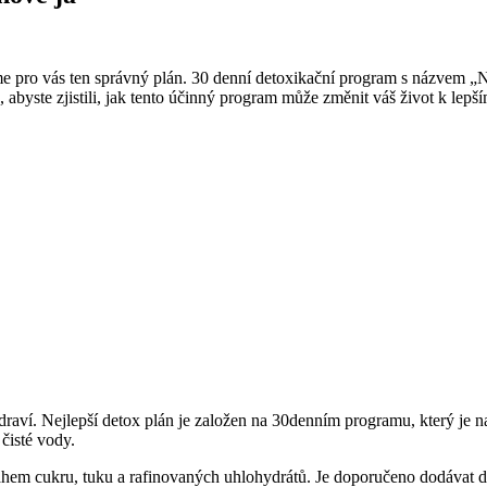
áme pro vás ten správný plán. 30 denní detoxikační program s názvem „N
, abyste zjistili, jak tento účinný program může změnit váš život k lepš
draví. Nejlepší detox plán je založen na 30denním programu, který je na
čisté vody.
hem cukru, tuku a rafinovaných uhlohydrátů. Je doporučeno dodávat do 