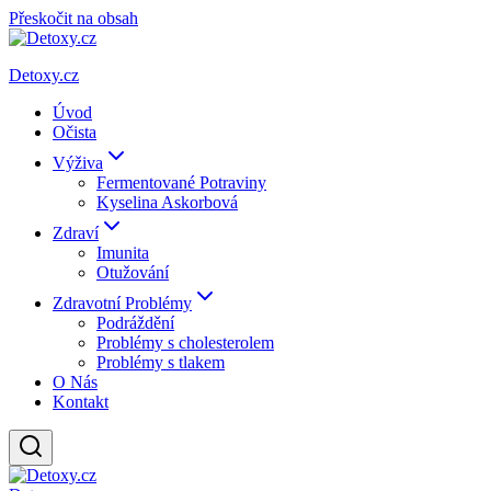
Přeskočit na obsah
Detoxy.cz
Úvod
Očista
Výživa
Fermentované Potraviny
Kyselina Askorbová
Zdraví
Imunita
Otužování
Zdravotní Problémy
Podráždění
Problémy s cholesterolem
Problémy s tlakem
O Nás
Kontakt