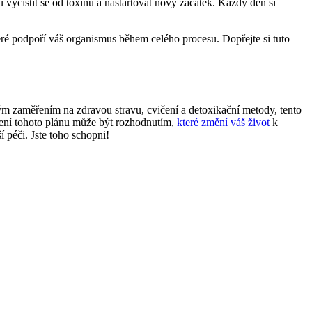
yčistit se od toxinů a nastartovat nový začátek. Každý den si
eré podpoří váš organismus během celého procesu. Dopřejte si tuto
m zaměřením na zdravou stravu, cvičení a detoxikační metody, tento
šení tohoto plánu může být rozhodnutím,
které změní váš život
k
í péči. Jste toho schopni!