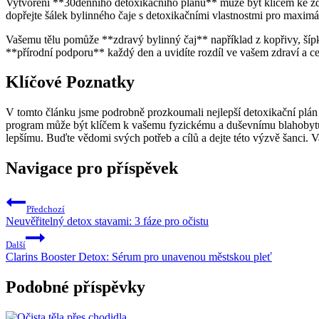
Vytvoření **30denního detoxikačního plánu** může být klíčem ke zdra
dopřejte šálek bylinného čaje s detoxikačními vlastnostmi pro maximá
Vašemu tělu pomůže **zdravý bylinný čaj** například z kopřivy, šípků
**přírodní podporu** každý den a uvidíte rozdíl ve vašem zdraví a c
Klíčové Poznatky
V tomto článku jsme podrobně prozkoumali nejlepší detoxikační plán
program může být klíčem k vašemu fyzickému a duševnímu blahobytu. 
lepšímu. Buďte vědomi svých potřeb a cílů a dejte této výzvě šanci. Vaš
Navigace pro příspěvek
Předchozí
Neuvěřitelný detox stavami: 3 fáze pro očistu
Další
Clarins Booster Detox: Sérum pro unavenou městskou pleť
Podobné příspěvky