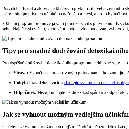
Pravidelná fyzická aktivita je klíčovým prvkem zdravého životního s
má mnoho pozitivních účinků na naše tělo a mysl, a proto by měl být
30denní program pro nové já vám pomůže začít s pravidelnou fyzickou a
sebe. Najděte si cvičení, které vám bude bavit a bude vám vyhovovat, 
Tipy pro snadné dodržování detoxikačníh
Pro úspěšné dodržování detoxikačního programu je důležité vytrvat a 
Strava:
Vyhněte se procesovaným potravinám a konzumujte převá
Pohyb:
Pravidelně cvičte a
dopřejte svému tělu dostatek pohy
Odpočinek:
Nezapomínejte na důležitost spánku a odpočinku. Sna
Jak se vyhnout možným vedlejším účinků
Chcete-li se vyhnout možným vedlejším účinkům během detoxikace, je 