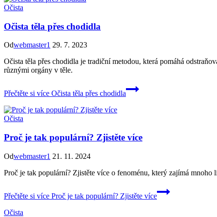
Očista
Očista těla přes chodidla
Od
webmaster1
29. 7. 2023
Očista těla přes chodidla je tradiční metodou, která pomáhá odstraňova
různými orgány v těle.
Přečtěte si více
Očista těla přes chodidla
Očista
Proč je tak populární? Zjistěte více
Od
webmaster1
21. 11. 2024
Proč je tak populární? Zjistěte více o fenoménu, který zajímá mnoho li
Přečtěte si více
Proč je tak populární? Zjistěte více
Očista