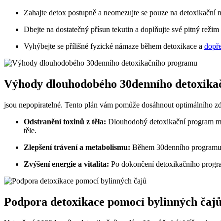
Zahajte detox postupně a neomezujte se pouze na detoxikační ná
Dbejte na dostatečný přísun tekutin a doplňujte své pitný režim
Vyhýbejte se přílišné fyzické námaze během detoxikace a
dopře
Výhody dlouhodobého 30denního detoxika
jsou nepopiratelné. Tento plán vám pomůže dosáhnout optimálního zdra
Odstranění toxinů z těla:
Dlouhodobý detoxikační program má 
těle.
Zlepšení trávení a metabolismu:
Během 30denního programu se 
Zvýšení energie a vitalita:
Po dokončení detoxikačního program
Podpora detoxikace pomocí bylinných čaj