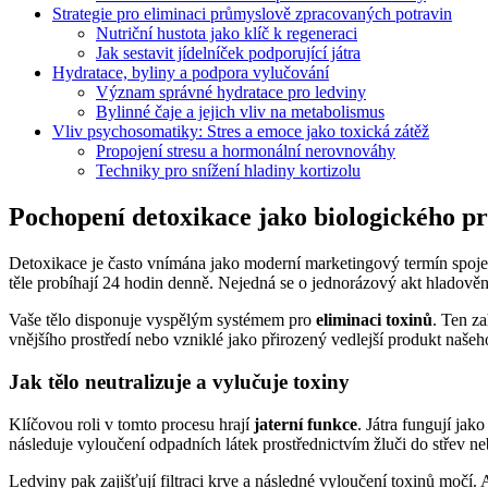
Strategie pro eliminaci průmyslově zpracovaných potravin
Nutriční hustota jako klíč k regeneraci
Jak sestavit jídelníček podporující játra
Hydratace, byliny a podpora vylučování
Význam správné hydratace pro ledviny
Bylinné čaje a jejich vliv na metabolismus
Vliv psychosomatiky: Stres a emoce jako toxická zátěž
Propojení stresu a hormonální nerovnováhy
Techniky pro snížení hladiny kortizolu
Pochopení detoxikace jako biologického p
Detoxikace je často vnímána jako moderní marketingový termín spojen
těle probíhají 24 hodin denně. Nejedná se o jednorázový akt hladověn
Vaše tělo disponuje vyspělým systémem pro
eliminaci toxinů
. Ten za
vnějšího prostředí nebo vzniklé jako přirozený vedlejší produkt naše
Jak tělo neutralizuje a vylučuje toxiny
Klíčovou roli v tomto procesu hrají
jaterní funkce
. Játra fungují jak
následuje vyloučení odpadních látek prostřednictvím žluči do střev ne
Ledviny pak zajišťují filtraci krve a následné vyloučení toxinů močí