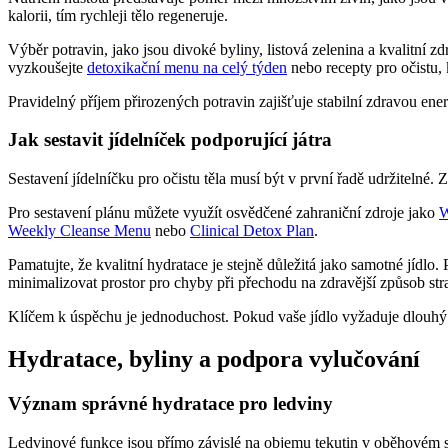
kalorii, tím rychleji tělo regeneruje.
Výběr potravin, jako jsou divoké byliny, listová zelenina a kvalitní 
vyzkoušejte
detoxikační menu na celý týden
nebo recepty pro očistu,
Pravidelný příjem přirozených potravin zajišťuje stabilní zdravou ene
Jak sestavit jídelníček podporující játra
Sestavení jídelníčku pro očistu těla musí být v první řadě udržitelné. Z
Pro sestavení plánu můžete využít osvědčené zahraniční zdroje jako
W
Weekly Cleanse Menu
nebo
Clinical Detox Plan
.
Pamatujte, že kvalitní hydratace je stejně důležitá jako samotné jídlo. 
minimalizovat prostor pro chyby při přechodu na zdravější způsob str
Klíčem k úspěchu je jednoduchost. Pokud vaše jídlo vyžaduje dlouhý 
Hydratace, byliny a podpora vylučování
Význam správné hydratace pro ledviny
Ledvinové funkce jsou přímo závislé na objemu tekutin v oběhovém sys