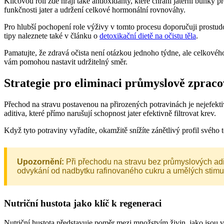
Klíčovou roli zde hrají také antioxidanty, které chrání jaterní buňky 
funkčnosti jater a udržení celkové hormonální rovnováhy.
Pro hlubší pochopení role výživy v tomto procesu doporučuji prostud
tipy naleznete také v článku o
detoxikační dietě na očistu těla
.
Pamatujte, že zdravá očista není otázkou jednoho týdne, ale celkového
vám pomohou nastavit udržitelný směr.
Strategie pro eliminaci průmyslově zprac
Přechod na stravu postavenou na přirozených potravinách je nejefekt
aditiva, které přímo narušují schopnost jater efektivně filtrovat krev.
Když tyto potraviny vyřadíte, okamžitě snížíte zánětlivý profil svého 
Upozornění:
Při přechodu na stravu bez průmyslových adit
odvykání od nadbytku rafinovaného cukru a umělých stimul
Nutriční hustota jako klíč k regeneraci
Nutriční hustota představuje poměr mezi množstvím živin, jako jsou v