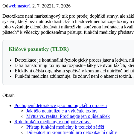
Od
webmaster1
2. 7. 2022
1. 7. 2026
Detoxikace není marketingový trik pro prodej doplňků stravy, ale zákla
systém, který bez nutnosti drastických hladovek neutralizuje toxiny 
toho vyžaduje cílené dodávání mikroživin, správnou hydrataci a kval
půstech“ k vědecky podloženému přístupu funkční medicíny představuje
Klíčové poznatky (TLDR)
Detoxikace je kontinuální fyziologický proces jater a ledvin, 
Játra transformují toxiny na rozpustné látky ve dvou fázích, kte
Efektivní očista organismu spočívá v konzumaci nutričně bohatý
Funkční medicína zdůrazňuje, že zdraví není o absenci toxinů, 
Obsah
Pochopení detoxikace jako biologického procesu
Jak tělo neutralizuje a vylučuje toxiny
Mýtus vs. realita: Proč nejde jen o jídelníček
Role funkční medicíny v podpoře zdraví
Přístup funkční medicíny k toxické zátěži
Důležitost mikronutrientů pro detoxikační dráhy