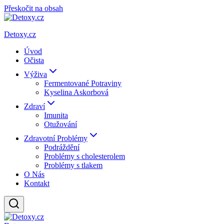
Přeskočit na obsah
Detoxy.cz
Úvod
Očista
Výživa
Fermentované Potraviny
Kyselina Askorbová
Zdraví
Imunita
Otužování
Zdravotní Problémy
Podráždění
Problémy s cholesterolem
Problémy s tlakem
O Nás
Kontakt