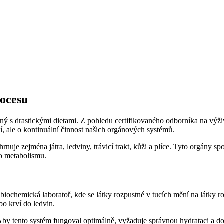
rocesu
ý s drastickými dietami. Z pohledu certifikovaného odborníka na výži
í, ale o kontinuální činnost našich orgánových systémů.
hrnuje zejména játra, ledviny, trávicí trakt, kůži a plíce. Tyto orgány sp
ho metabolismu.
o biochemická laboratoř, kde se látky rozpustné v tucích mění na látky 
bo krví do ledvin.
. Aby tento systém fungoval optimálně, vyžaduje správnou hydrataci a do