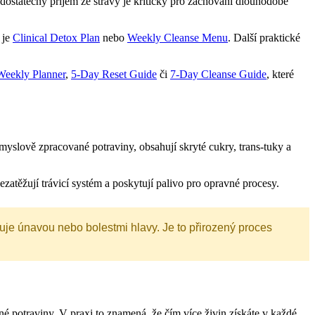
h dostatečný příjem ze stravy je kritický pro zachování dlouhodobé
 je
Clinical Detox Plan
nebo
Weekly Cleanse Menu
. Další praktické
Weekly Planner
,
5-Day Reset Guide
či
7-Day Cleanse Guide
, které
yslově zpracované potraviny, obsahují skryté cukry, trans-tuky a
ezatěžují trávicí systém a poskytují palivo pro opravné procesy.
uje únavou nebo bolestmi hlavy. Je to přirozený proces
é potraviny. V praxi to znamená, že čím více živin získáte v každé