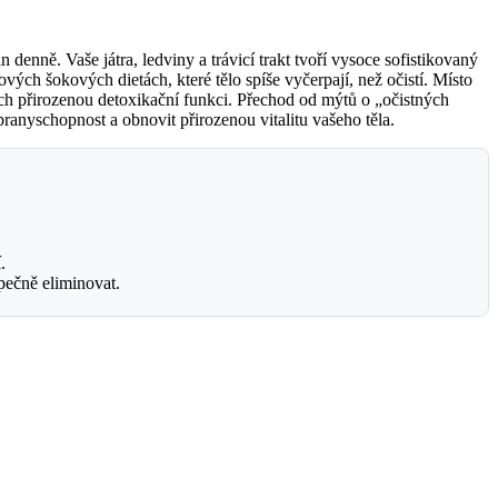
 denně. Vaše játra, ledviny a trávicí trakt tvoří vysoce sofistikovaný
ých šokových dietách, které tělo spíše vyčerpají, než očistí. Místo
ch přirozenou detoxikační funkci. Přechod od mýtů o „očistných
ranyschopnost a obnovit přirozenou vitalitu vašeho těla.
.
pečně eliminovat.