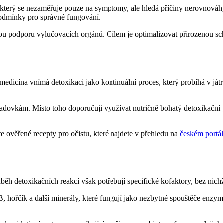
, který se nezaměřuje pouze na symptomy, ale hledá příčiny nerovnová
 podmínky pro správné fungování.
anou podporu vylučovacích orgánů. Cílem je optimalizovat přirozenou s
medicína vnímá detoxikaci jako kontinuální proces, který probíhá v ját
adovkám. Místo toho doporučuji využívat nutričně bohatý detoxikační 
te ověřené recepty pro očistu, které najdete v přehledu na
českém portá
růběh detoxikačních reakcí však potřebují specifické kofaktory, bez nic
, hořčík a další minerály, které fungují jako nezbytné spouštěče enzym