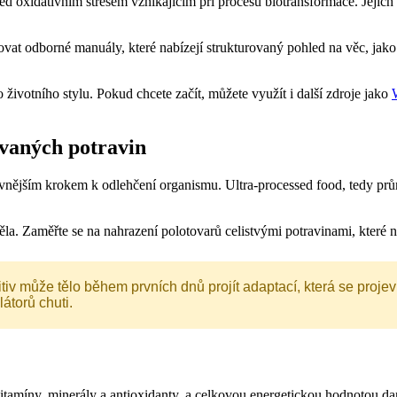
před oxidativním stresem vznikajícím při procesu biotransformace. Jejic
ovat odborné manuály, které nabízejí strukturovaný pohled na věc, jako
 životního stylu. Pokud chcete začít, můžete využít i další zdroje jako
ovaných potravin
ivnějším krokem k odlehčení organismu. Ultra-processed food, tedy prům
těla. Zaměřte se na nahrazení polotovarů celistvými potravinami, které n
iv může tělo během prvních dnů projít adaptací, která se projev
átorů chuti.
itamíny, minerály a antioxidanty, a celkovou energetickou hodnotou dan