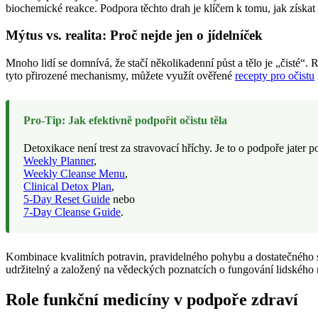
biochemické reakce. Podpora těchto drah je klíčem k tomu, jak získat
Mýtus vs. realita: Proč nejde jen o jídelníček
Mnoho lidí se domnívá, že stačí několikadenní půst a tělo je „čisté“. R
tyto přirozené mechanismy, můžete využít ověřené
recepty pro očistu
Pro-Tip: Jak efektivně podpořit očistu těla
Detoxikace není trest za stravovací hříchy. Je to o podpoře jater
Weekly Planner
,
Weekly Cleanse Menu
,
Clinical Detox Plan
,
5-Day Reset Guide
nebo
7-Day Cleanse Guide
.
Kombinace kvalitních potravin, pravidelného pohybu a dostatečného s
udržitelný a založený na vědeckých poznatcích o fungování lidského
Role funkční medicíny v podpoře zdraví