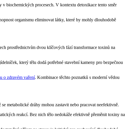
hy v biochemických procesech. V kontextu detoxikace tento směr
chopnost organismu eliminovat látky, které by mohly dlouhodobě
rech prostřednictvím dvou klíčových fází transformace toxinů na
jídelníček, který tělu dodá potřebné stavební kameny pro bezpečnou
lu o zdravém vaření
. Kombinace těchto poznatků s moderní vědou
hž se metabolické dráhy mohou zastavit nebo pracovat neefektivně.
atických reakcí. Bez nich tělo nedokáže efektivně přeměnit toxiny na