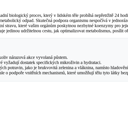
dní biologický proces, který v lidském těle probíhá nepřetržitě 24 hodin
a metabolický odpad. Skutečná podpora organismu nespočívá v jednorázov
itní stravu, které vašim orgánům poskytnou nezbytné koenzymy pro jeji
 jedinou udržitelnou cestu, jak optimalizovat metabolismus, posílit ob
nikoliv nárazová akce vyvolaná půstem.
ré vyžadují dostatek specifických mikroživin a hydrataci.
ch potravin, jako je brukvovitá zelenina a vláknina, namísto hladovění
ale o podpoře vnitřních mechanismů, které umožňují tělu tyto látky bez