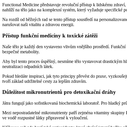
Functional Medicine představuje revoluční přístup k lidskému zdraví
nahlíží na tělo jako na komplexní systém, který vyžaduje specifické
Na rozdíl od běžných rad se tento přístup soustředí na personalizov
narušovat naši vitalitu a zdravou energii.
Přístup funkční medicíny k toxické zátěži
Naše tělo je každý den vystaveno vlivům vnějšího prostředí. Funkční 
bezpečné metabolity.
Aby byl tento proces úspěšný, nesmíme tělo vystavovat drastickým hl
neutralizaci odpadních látek.
Pokud hledáte inspiraci, jak tyto principy převést do praxe, vyzkoušej
tvoří základ udržitelné cesty za lepším zdravím.
Důležitost mikronutrientů pro detoxikační dráhy
Játra fungují jako sofistikovaná biochemická laboratoř. Pro hladký p
Mezi nepostradatelné mikronutrienty patří zejména vitaminy skupiny B
ve vodě rozpustné látky připravené k vyloučení.