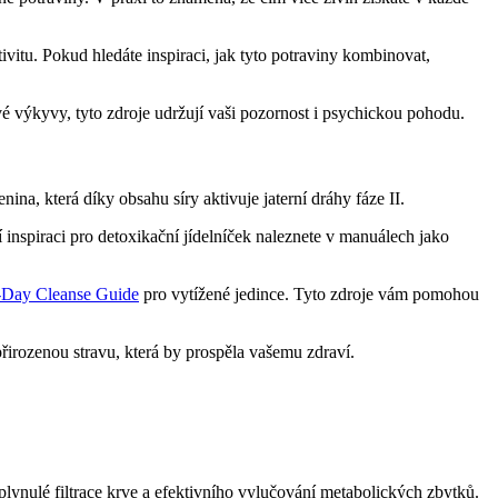
ivitu. Pokud hledáte inspiraci, jak tyto potraviny kombinovat,
vé výkyvy, tyto zdroje udržují vaši pozornost i psychickou pohodu.
nina, která díky obsahu síry aktivuje jaterní dráhy fáze II.
ší inspiraci pro detoxikační jídelníček naleznete v manuálech jako
-Day Cleanse Guide
pro vytížené jedince. Tyto zdroje vám pomohou
irozenou stravu, která by prospěla vašemu zdraví.
lynulé filtrace krve a efektivního vylučování metabolických zbytků.