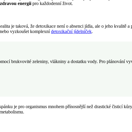
zdravou energii
pro každodenní život.
ealita je taková, že detoxikace není o absenci jídla, ale o jeho kvalitě
nebo vyzkoušet komplexní
detoxikační jídelníček
.
 pomocí brukvovité zeleniny, vlákniny a dostatku vody. Pro plánování v
pánku je pro organismus mnohem přínosnější než drastické čisticí kůry
 metabolismu.