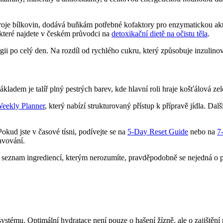
zdroje bílkovin, dodává buňkám potřebné kofaktory pro enzymatickou akt
 které najdete v českém průvodci na
detoxikační dietě na očistu těla
.
rgii po celý den. Na rozdíl od rychlého cukru, který způsobuje inzulino
ákladem je talíř plný pestrých barev, kde hlavní roli hraje košťálová zele
eekly Planner
, který nabízí strukturovaný přístup k přípravě jídla. Dal
Pokud jste v časové tísni, podívejte se na
5-Day Reset Guide
nebo na
7
avování.
seznam ingrediencí, kterým nerozumíte, pravděpodobně se nejedná o př
tému. Optimální hydratace není pouze o hašení žízně, ale o zajištění p