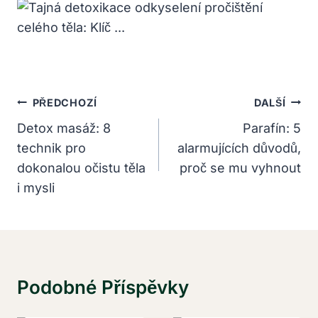
Navigace
PŘEDCHOZÍ
DALŠÍ
Pro
Detox masáž: 8
Parafín: 5
technik pro
alarmujících důvodů,
Příspěvek
dokonalou očistu těla
proč se mu vyhnout
i mysli
Podobné Příspěvky