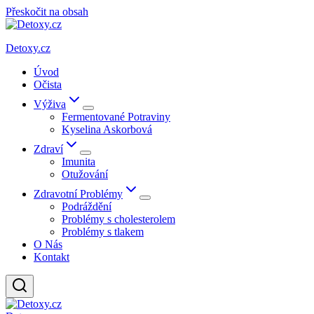
Přeskočit na obsah
Detoxy.cz
Úvod
Očista
Výživa
Fermentované Potraviny
Kyselina Askorbová
Zdraví
Imunita
Otužování
Zdravotní Problémy
Podráždění
Problémy s cholesterolem
Problémy s tlakem
O Nás
Kontakt