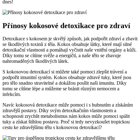
dnes!
Přínosy kokosové detoxikace pro zdraví
Detoxikace s kokosem je skvělý způsob, jak podpořit zdraví a zbavit
se škodlivých⁤ toxinů z těla. ‌Kokos obsahuje látky, které mají⁣ silné
detoxikační vlastnosti a pomáhají vyčistit naše vnitřní orgány ⁤a kůži.
Díky tomu se cítíme svěže a‌ energičtí, a‌ naše tělo se zbavuje
nahromaděných škodlivých látek.
S kokosovou detoxikací si můžete​ také‌ pomoci zlepšit trávení ‍a
podpořit⁣ imunitní systém. Kokos obsahuje zdravé tuky, které jsou
pro tělo snadno stravitelné⁤ a dokážou posílit naši imunitu. Díky
tomu se ⁣cítíme lépe a můžeme⁣ se bránit různým nemocem a
infekcím.
Navíc kokosová detoxikace může pomoci i s hubnutím a získáním
zdravější⁤ postavy. Díky svým detoxikačním vlastnostem a⁣
schopnosti zrychlit metabolismus nám kokos ‌může pomoci spálit
‍tuky a získat⁤ štíhlou postavu. Proč si‍ tedy nevyzkoušet tropickou
cestu ke ‌zdravějšímu tělu s kokosovou ⁢detoxikací?