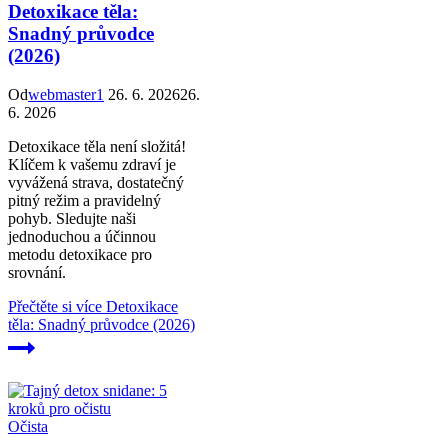
Detoxikace těla:
Snadný průvodce
(2026)
Od
webmaster1
26. 6. 2026
26.
6. 2026
Detoxikace těla není složitá!
Klíčem k vašemu zdraví je
vyvážená strava, dostatečný
pitný režim a pravidelný
pohyb. Sledujte naši
jednoduchou a účinnou
metodu detoxikace pro
srovnání.
Přečtěte si více
Detoxikace
těla: Snadný průvodce (2026)
Očista