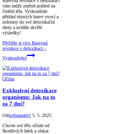
Barevná revoluce v detoxikaci
vám může změnit pohled na
čistění těla. Vyzkoušejte
přidání různých barev ovocí a
zeleniny do své detoxikační
diety a uvidíte skvělé
výsledky!
Přečtěte si více
Barevná
revoluce v detoxikaci –
Vyzkoušejte!
Očista
Exkluzivní detoxikace
organismu: Jak na to
za 7 dní?
Od
webmaster1
5. 5. 2025
Chcete své tělo očistit od
škodlivých látek a získat