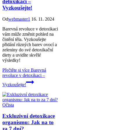
detoxikaci –
Vyzkoušejte!
Od
webmaster1
16. 11. 2024
Barevná revoluce v detoxikaci
vám může změnit pohled na
čistění těla. Vyzkoušejte
přidání různých barev ovocí a
zeleniny do své detoxikační
diety a uvidíte skvělé
výsledky!
Přečtěte si více
Barevná
revoluce v detoxikaci –
Vyzkoušejte!
Očista
Exkluzivní detoxikace
organismu: Jak na to
za 7 dní?