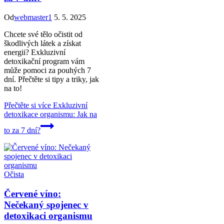
Od
webmaster1
5. 5. 2025
Chcete své tělo očistit od
škodlivých látek a získat
energii? Exkluzivní
detoxikační program vám
může pomoci za pouhých 7
dní. Přečtěte si tipy a triky, jak
na to!
Přečtěte si více
Exkluzivní
detoxikace organismu: Jak na
to za 7 dní?
Očista
Červené víno:
Nečekaný spojenec v
detoxikaci organismu