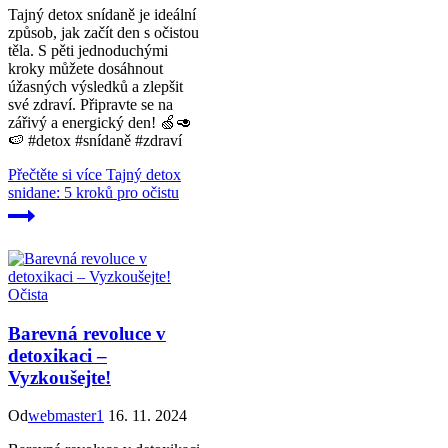
Tajný detox snídaně je ideální
způsob, jak začít den s očistou
těla. S pěti jednoduchými
kroky můžete dosáhnout
úžasných výsledků a zlepšit
své zdraví. Připravte se na
zářivý a energický den! 🍏🥑
🍉 #detox #snídaně #zdraví
Přečtěte si více
Tajný detox
snidane: 5 kroků pro očistu
Očista
Barevná revoluce v
detoxikaci –
Vyzkoušejte!
Od
webmaster1
16. 11. 2024