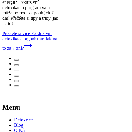
energii? Exkluzivní
detoxikační program vám
může pomoci za pouhých 7
dní. Přečtěte si tipy a triky, jak
na to!
Přečtěte si více
Exkluzivní
detoxikace organismu: Jak na
to za 7 dní?
Menu
Detoxy.cz
Blog
O Nás