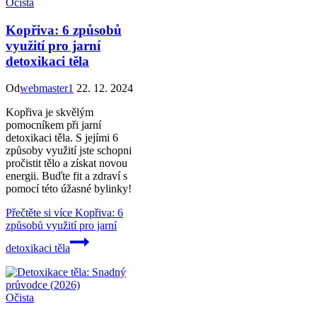
Očista
Kopřiva: 6 způsobů
využití pro jarní
detoxikaci těla
Od
webmaster1
22. 12. 2024
Kopřiva je skvělým
pomocníkem při jarní
detoxikaci těla. S jejími 6
způsoby využití jste schopni
pročistit tělo a získat novou
energii. Buďte fit a zdraví s
pomocí této úžasné bylinky!
Přečtěte si více
Kopřiva: 6
způsobů využití pro jarní
detoxikaci těla
Očista