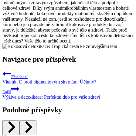
být účinným a‌ zdravým způsobem, jak očistit tělo‌ a podpořit
celkové zdraví. Díky svým antimikrobiálním vlastnostem a ⁢bohaté​
výživné hodnotě, ⁤kokosové produkty mohou být skvělým doplňkem
vaší stravy. Nezáleží na tom, jestli se rozhodnete pro detoxikační
kůru nebo jen pravidelně zahrnout​ kokosové‌ produkty do svojí
stravy, je ​důležité, abyste pečovali o své tělo a zdraví. Takže proč
nezkusit tropickou cestu ke zdravějšímu tělu s kokosovou detoxikací
ještě dnes? Vaše‍ tělo ​to⁢ určitě ocení.
Navigace pro příspěvek
Předchozí
Vitamin C proti pigmentovým skvrnám: Účinný?
Další
Výživa a detoxikace: Perfektní duo pro vaše zdraví
Podobné příspěvky