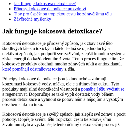
Jak funguje kokosová detoxikace?
Přínosy kokosové detoxikace pro zdraví
Tipy pro úspěšnou tropickou cestu ke zdravějšímu tělu
Závěrečné‌ myšlenky
Jak funguje kokosová detoxikace?
Kokosová detoxikace⁣ je přirozený způsob, jak zbavit své tělo⁢
škodlivých látek a toxických látek.⁣ Jedná se​ o jednoduchý a
efektivní způsob, jak podpořit své zažívání, zlepšit imunitní systém a
získat energii do každodenního života. Tento proces⁤ funguje tím, že
kokosové ⁤produkty obsahují mnoho zdravých tuků a antioxidantů,
které pomáhají odstraňovat toxiny
z těla.
Principy kokosové ​detoxikace jsou jednoduché – zahrnují
konzumaci kokosové vody, mléka, oleje a třtinového cukru. Tyto
produkty mají ⁣silné detoxikační vlastnosti a
pomáhají tělu vyčistit se
a regenerovat. Doporučuje se také vypít dostatek vody během
procesu detoxikace a vyhnout se potravinám a nápojům s vysokým
obsahem cukru a tuku.
Kokosová detoxikace ⁢je skvělý způsob, jak zlepšit své zdraví a pocit
pohody. Dopřejte svému tělu tropickou cestu ke zdravějšímu
životnímu stylu a vyzkoušejte tento⁣ účinný detoxikační proces již