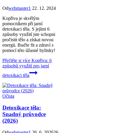
Od
webmaster1
22. 12. 2024
Kopřiva je skvělým
pomocníkem při jarní
detoxikaci těla. S jejími 6
způsoby využití jste schopni
pročistit tělo a získat novou
energii. Buďte fit a zdraví s
pomocí této úžasné bylinky!
Přečtěte si více
Kopřiva: 6
způsobů využití pro jarní
detoxikaci těla
Očista
Detoxikace těla:
Snadný průvodce
(2026)
Od
webmaster1
26. 6. 2026
26.