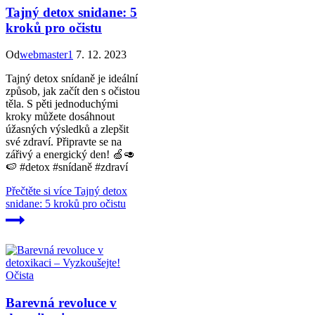
Tajný detox snidane: 5
kroků pro očistu
Od
webmaster1
7. 12. 2023
Tajný detox snídaně je ideální
způsob, jak začít den s očistou
těla. S pěti jednoduchými
kroky můžete dosáhnout
úžasných výsledků a zlepšit
své zdraví. Připravte se na
zářivý a energický den! 🍏🥑
🍉 #detox #snídaně #zdraví
Přečtěte si více
Tajný detox
snidane: 5 kroků pro očistu
Očista
Barevná revoluce v