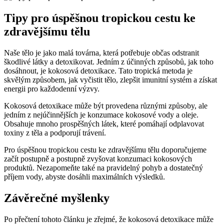
Tipy pro úspěšnou tropickou cestu ke
zdravějšímu tělu
Naše tělo je jako malá továrna, která potřebuje občas odstranit
škodlivé látky a⁢ detoxikovat.​ Jedním z účinných způsobů, jak toho
dosáhnout, je‍ kokosová detoxikace. Tato tropická metoda je
skvělým způsobem, ⁤jak vyčistit tělo, zlepšit imunitní systém ⁤a získat
energii ⁤pro každodenní ⁢výzvy.
Kokosová detoxikace může být ‍provedena různými způsoby, ‌ale
jedním ‌z nejúčinnějších je konzumace kokosové ‍vody‍ a ⁢oleje.
Obsahuje mnoho prospěšných látek, které pomáhají odplavovat⁣
toxiny z ​těla a podporují‍ trávení.
Pro úspěšnou tropickou cestu ke zdravějšímu tělu doporučujeme
začít postupně‍ a ‍postupně zvyšovat konzumaci kokosových
produktů. Nezapomeňte také na pravidelný pohyb a dostatečný
příjem vody, abyste dosáhli‍ maximálních ‍výsledků.
Závěrečné‌ myšlenky
Po přečtení tohoto článku je zřejmé, že kokosová detoxikace může