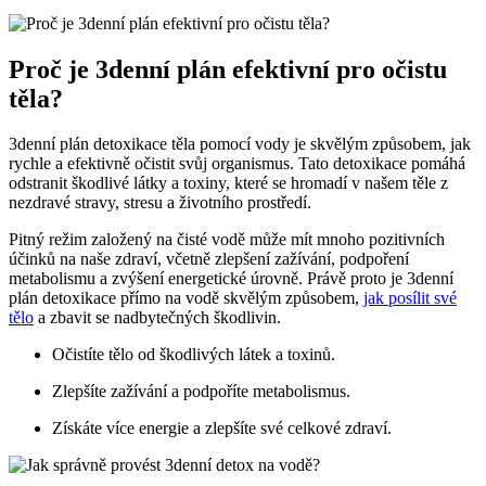
Proč ​je 3denní plán efektivní pro očistu
těla?
3denní plán detoxikace těla pomocí vody ⁣je ‍skvělým⁣ způsobem, jak​
rychle a ​efektivně očistit svůj organismus. Tato detoxikace pomáhá
odstranit škodlivé látky a toxiny,⁤ které se hromadí v našem těle z
nezdravé stravy, ‍stresu ⁤a životního prostředí.
Pitný‍ režim ​založený na čisté vodě ⁢může mít mnoho pozitivních
‌účinků na naše zdraví, včetně zlepšení zažívání, podpoření
metabolismu a zvýšení energetické úrovně. ⁣Právě proto je 3denní⁢
plán detoxikace⁣ přímo na vodě skvělým ⁤způsobem,
jak posílit své
tělo
a zbavit se nadbytečných škodlivin.
Očistíte ​tělo od škodlivých látek a toxinů.
Zlepšíte‌ zažívání a‌ podpoříte metabolismus.
Získáte více energie a zlepšíte své⁣ celkové zdraví.