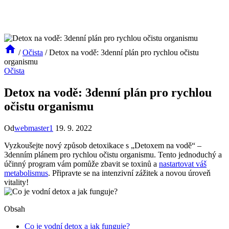
/
Očista
/
Detox na vodě: 3denní plán pro rychlou očistu
organismu
Očista
Detox na vodě: 3denní plán pro rychlou
očistu organismu
Od
webmaster1
19. 9. 2022
Vyzkoušejte​ nový způsob detoxikace ​s „Detoxem na​ vodě“⁤ –
3denním plánem ⁢pro rychlou očistu organismu.​ Tento jednoduchý a
⁤účinný program vám ⁤pomůže zbavit se toxinů a
nastartovat váš
metabolismus
. Připravte​ se​ na ⁤intenzivní zážitek a ⁣novou ‌úroveň
vitality!
Obsah
Co je vodní detox a ‌jak funguje?