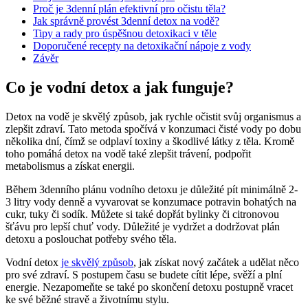
Proč ​je 3denní plán efektivní pro očistu těla?
Jak ‍správně provést 3denní detox na vodě?
Tipy ​a rady ‍pro ⁣úspěšnou detoxikaci v těle
Doporučené recepty na detoxikační nápoje z vody
Závěr
Co je vodní detox a ‌jak funguje?
Detox‍ na vodě je skvělý​ způsob, jak rychle očistit svůj ⁢organismus a
⁣zlepšit zdraví. Tato‌ metoda⁣ spočívá v ⁢konzumaci čisté⁢ vody po dobu
několika⁣ dní, čímž se odplaví toxiny ⁣a​ škodlivé látky ‍z​ těla. Kromě
‌toho ‌pomáhá detox na vodě také ‍zlepšit trávení, podpořit
metabolismus a získat energii.
Během 3denního plánu vodního detoxu je důležité pít⁣ minimálně ⁣2-
3 litry vody denně a ⁤vyvarovat se konzumace potravin bohatých na
cukr, tuky či sodík. Můžete si​ také‍ dopřát bylinky⁣ či citronovou‌
šťávu‌ pro lepší chuť⁢ vody. ⁤Důležité je vydržet a ​dodržovat plán
detoxu a ⁤poslouchat potřeby ⁤svého těla.
Vodní ​detox
je skvělý způsob
, jak‌ získat nový‍ začátek ⁣a udělat ⁤něco
pro ⁤své zdraví. S⁢ postupem času se budete ⁤cítit ‍lépe,⁢ svěží a plní
energie. Nezapomeňte se také po skončení detoxu postupně vracet
ke ⁣své ​běžné stravě a životnímu stylu.