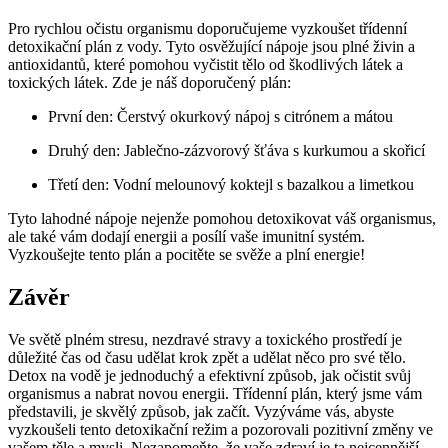
Pro rychlou očistu organismu doporučujeme⁤ vyzkoušet třídenní
detoxikační plán ⁢z vody. Tyto‌ osvěžující nápoje jsou plné živin a​
antioxidantů, které⁢ pomohou ⁢vyčistit tělo od ‍škodlivých látek ⁤a
toxických látek.⁣ Zde je‌ náš doporučený⁣ plán:
První ⁣den: Čerstvý okurkový nápoj s citrónem a mátou
Druhý ​den: Jablečno-zázvorový šťáva s ​kurkumou a skořicí
Třetí⁤ den: ​Vodní melounový koktejl s bazalkou ⁢a limetkou
Tyto lahodné nápoje nejenže pomohou⁣ detoxikovat váš organismus,
ale také ⁣vám dodají energii a posílí vaše imunitní systém.
‌Vyzkoušejte tento plán a pocitěte ⁣se svěže a plní energie!
Závěr
Ve světě plném stresu, nezdravé stravy a ⁣toxického prostředí je‌
důležité ‌čas od času ​udělat krok zpět a udělat⁤ něco pro ⁤své tělo.
Detox‌ na vodě je jednoduchý a efektivní‍ způsob, jak očistit ‍svůj ​
organismus⁤ a⁢ nabrat ⁣novou energii. ⁣Třídenní ‌plán, který jsme vám
představili, je skvělý způsob,⁤ jak začít. Vyzýváme vás, abyste⁣
vyzkoušeli tento detoxikační režim a ⁤pozorovali pozitivní změny⁤ ve
vašem těle a mysli. Nezapomeňte, že vaše zdraví‌ je ta nejcennější