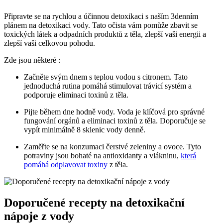
Připravte ‍se na rychlou ⁤a účinnou detoxikaci s ​naším⁤ 3denním ​
plánem na detoxikaci vody. Tato očista vám ‍pomůže zbavit se
toxických látek ​a odpadních produktů z těla, ‌zlepší vaši energii a
zlepší vaši celkovou pohodu.
Zde jsou některé :
Začněte svým⁣ dnem s​ teplou vodou⁣ s citronem. Tato
jednoduchá rutina pomáhá stimulovat trávicí⁢ systém⁢ a
podporuje eliminaci toxinů z těla.
Pijte⁢ během​ dne hodně vody. Voda je klíčová pro správné
⁣fungování ⁤orgánů a eliminaci toxinů z těla. Doporučuje se
vypít minimálně 8 sklenic vody denně.
Zaměřte se na konzumaci ⁤čerstvé zeleniny a ovoce. Tyto
potraviny ⁣jsou bohaté na antioxidanty a ‌vlákninu,
která
pomáhá odplavovat toxiny
z těla.
Doporučené recepty na detoxikační
nápoje z vody