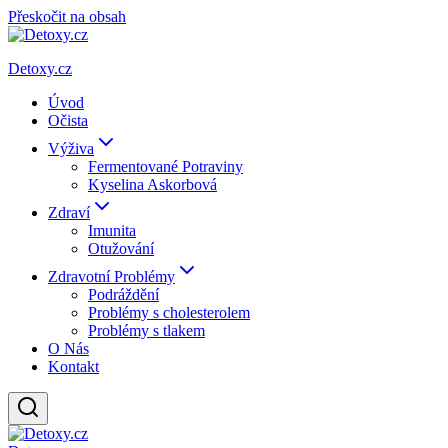
Přeskočit na obsah
Detoxy.cz
Úvod
Očista
Výživa
Fermentované Potraviny
Kyselina Askorbová
Zdraví
Imunita
Otužování
Zdravotní Problémy
Podráždění
Problémy s cholesterolem
Problémy s tlakem
O Nás
Kontakt