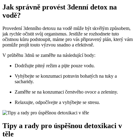
Jak ‍správně provést 3denní detox na
vodě?
Provedení 3denního⁤ detoxu na vodě může být skvělým způsobem,
jak rychle očistit svůj​ organismus. Jestliže ​se ⁤rozhodnete tuto
očistnou ⁢kůru ⁢podstoupit, máme ⁢pro‌ vás připravený plán, který ⁣vám
pomůže projít touto výzvou snadno a efektivně.
V průběhu ⁢3dnů se zaměřte⁣ na následující body:
Dodržujte pitný režim ⁢a pijte pouze vodu.
Vyhýbejte se konzumaci potravin ‌bohatých na tuky ​a
‍sacharidy.
Zaměřte ⁣se na konzumaci čerstvého ovoce a zeleniny.
Relaxujte, ‌odpočívejte a ‌vyhýbejte‌ se stresu.
Tipy ​a rady ‍pro ⁣úspěšnou detoxikaci v
těle