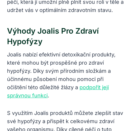
péči, která jí umožní plně plnit svou roli v těle a
udržet vás v optimálním zdravotním stavu.
Výhody Joalis Pro Zdraví
Hypofýzy
Joalis nabízí efektivní detoxikační produkty,
které mohou být prospěšné pro zdraví
hypofýzy. Díky svým přírodním složkám a
účinnému působení mohou pomoci při
očištění této důležité žlázy a
podpořit její
správnou funkci
.
S využitím Joalis produktů můžete zlepšit stav
své hypofýzy a přispět k celkovému zdraví
vašeho organismu. Díky cílené péči o tuto