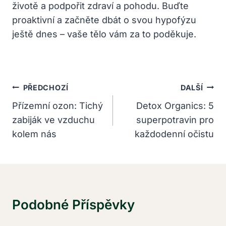
životě a podpořit zdraví a pohodu. Buďte
proaktivní a začněte dbát o svou hypofýzu
ještě dnes – vaše tělo vám za to poděkuje.
Navigace
PŘEDCHOZÍ
DALŠÍ
Pro
Přízemní ozon: Tichý
Detox Organics: 5
zabiják ve vzduchu
superpotravin pro
Příspěvek
kolem nás
každodenní očistu
Podobné Příspěvky