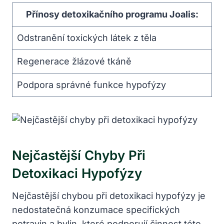
Přínosy detoxikačního programu Joalis:
Odstranění toxických látek z těla
Regenerace žlázové tkáně
Podpora správné funkce hypofýzy
Nejčastější Chyby Při
Detoxikaci Hypofýzy
Nejčastější chybou při detoxikaci hypofýzy je
nedostatečná konzumace specifických
potravin a bylin, které podporují činnost této