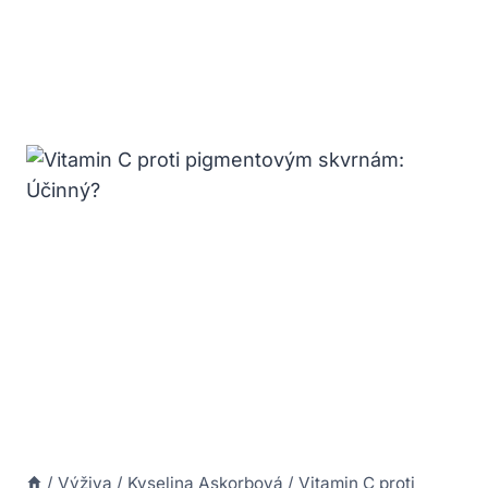
/
Výživa
/
Kyselina Askorbová
/
Vitamin C proti