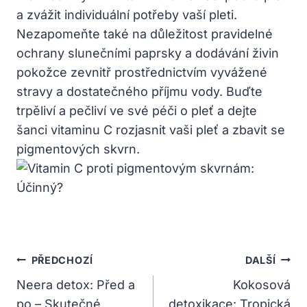
a zvážit individuální potřeby vaší pleti.
Nezapomeňte také na důležitost pravidelné
ochrany slunečními paprsky a dodávání živin
pokožce zevnitř prostřednictvím vyvážené
stravy a dostatečného příjmu vody. Buďte
trpěliví a pečliví ve své péči o pleť a dejte
šanci vitaminu C rozjasnit vaši pleť a zbavit se
pigmentových skvrn.
Navigace
PŘEDCHOZÍ
DALŠÍ
Pro
Neera detox: Před a
Kokosová
po – Skutečné
detoxikace: Tropická