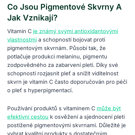
Co Jsou Pigmentové Skvrny A
Jak Vznikají?
Vitamin C
je známý svými antioxidantovými
vlastnostmi
a schopností bojovat proti
pigmentovým skvrnám. Působí tak, že
potlačuje produkci melaninu, pigmentu
zodpovědného za zabarvení pleti. Díky své
schopnosti rozjasnit pleť a snížit viditelnost
skvrn je vitamin C často doporučován pro péči
o pleť s hyperpigmentací.
Používání produktů s vitaminem C
může být
efektivní cestou
k osvěžení a sjednocení pleti
postižené pigmentovými skvrnami. Důležité je
vybrat kvalitní produkty s dostatečným