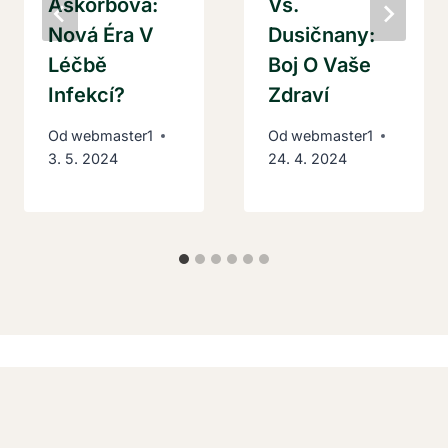
Askorbová:
Vs.
Nová Éra V
Dusičnany:
Léčbě
Boj O Vaše
Infekcí?
Zdraví
Od
webmaster1
Od
webmaster1
3. 5. 2024
24. 4. 2024