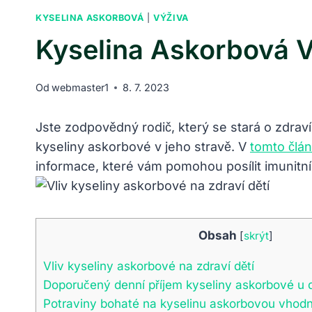
KYSELINA ASKORBOVÁ
|
VÝŽIVA
Kyselina Askorbová V
Od
webmaster1
8. 7. 2023
Jste zodpovědný rodič, který se stará o zdraví
kyseliny askorbové v jeho stravě. V
tomto člán
informace, které vám pomohou posílit imunitní
Obsah
[
skrýt
]
Vliv kyseliny askorbové na zdraví dětí
Doporučený denní příjem kyseliny askorbové u d
Potraviny bohaté na kyselinu askorbovou vhodn