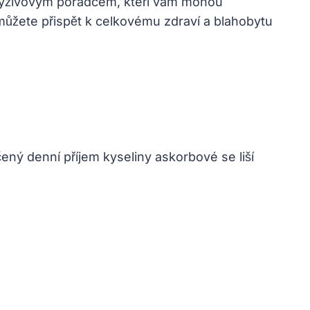
 výživovým poradcem, kteří vám mohou
můžete přispět k celkovému zdraví a blahobytu
ený denní příjem kyseliny askorbové se liší