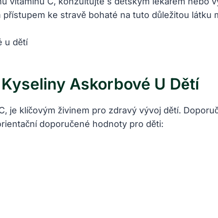
jmu vitamínu C, konzultujte s dětským lékařem nebo
přístupem ke stravě bohaté na tuto důležitou látku 
Kyseliny Askorbové U Dětí
, je klíčovým živinem pro zdravý vývoj dětí. Doporuč
 orientační doporučené hodnoty pro děti: