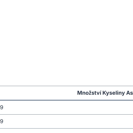
Množství Kyseliny A
9
9