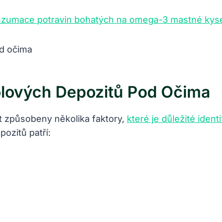
nzumace potravin bohatých na omega-3 mastné kyse
olových Depozitů Pod Očima
 způsobeny několika faktory,
které je důležité identi
pozitů patří: