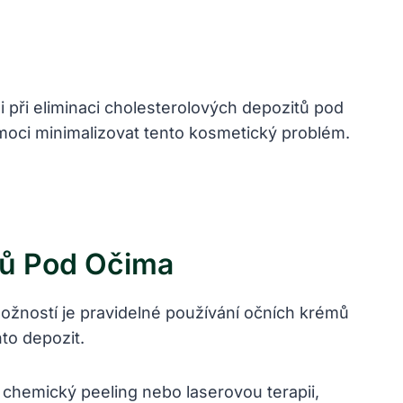
 při eliminaci cholesterolových depozitů pod
oci minimalizovat tento kosmetický problém.
tů Pod Očima
možností je pravidelné používání očních krémů
hto depozit.
 chemický peeling nebo laserovou terapii,