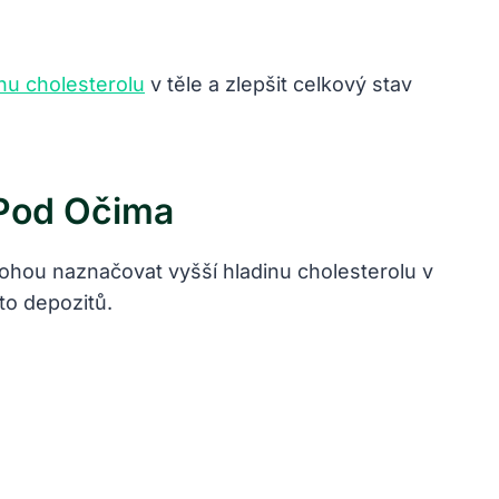
nu cholesterolu
v těle a zlepšit celkový stav
 Pod Očima
hou naznačovat vyšší hladinu cholesterolu v
hto depozitů.