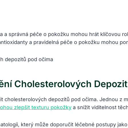
va a správná péče o pokožku mohou hrát klíčovou roli
antioxidanty a pravidelná péče o pokožku mohou pom
ění Cholesterolových Depozi
avit cholesterolových depozitů pod očima. Jednou z 
ohou zlepšit texturu pokožky
a snížit viditelnost těc
atologii, který může doporučit léčebné postupy jako