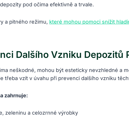
epozity pod očima efektivně a trvale.
vy a pitného režimu,
které mohou pomoci snížit hladi
venci Dalšího Vzniku Depozitů
čima neškodné, mohou být esteticky nevzhledné a mo
 je třeba vzít v úvahu při prevenci dalšího vzniku těc
a zahrnuje:
e, zeleninu a celozrnné výrobky