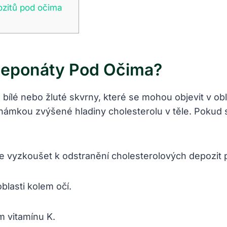
pozitů pod očima
Deponáty Pod Očima?
ílé nebo žluté skvrny, které se mohou objevit v obla
námkou zvýšené hladiny cholesterolu v těle. Pokud 
e vyzkoušet k odstranění cholesterolových depozit 
blasti kolem očí.
m vitamínu K.